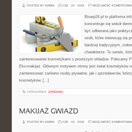
POSTED BY ADMIN
CZE - 20 - 2026
MOŻLIWOŚĆ KOMENTOWA
Bioarp24.pl to platforma in
koncentruje się wokół der
być odbierana jako praktycz
osób, które interesują się
bardziej tradycyjnym, zioł
charakterze. To serwis, któ
zainteresowanie kosmetykami o prostszym składzie. Polecamy Pie
Eko-makijaż. Głównym motywem strony jest świat kosmetyków na
zainteresować zarówno osoby prywatne, jak i sprzedawców, któr
kosmetyków. […]
CATEGORIES:
JORDANIA
MAKIJAŻ GWIAZD
POSTED BY ADMIN
CZE - 19 - 2026
MOŻLIWOŚĆ KOMENTOWA