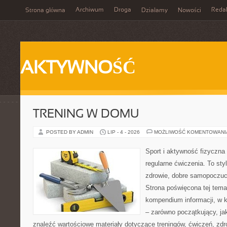
Archiwum
Droga
Reda
Strona główna
Działamy
Nowości
AKTYWNOŚĆ
TRENING W DOMU
POSTED BY ADMIN
LIP - 4 - 2026
MOŻLIWOŚĆ KOMENTOWAN
Sport i aktywność fizyczna 
regularne ćwiczenia. To sty
zdrowie, dobre samopoczuci
Strona poświęcona tej tem
kompendium informacji, w k
– zarówno początkujący, j
znaleźć wartościowe materiały dotyczące treningów, ćwiczeń, zdr