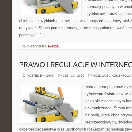
informacji podanych w pros
czytelników, którzy nie chc
obietnicach szybkich efektów, lecz wolą spojrzeć na zdrowy styl 
motywacji. Strona porusza tematy, które mogą zainteresować za
podstaw, […]
CATEGORIES:
HANDEL
PRAWO I REGULACJE W INTERNEC
POSTED BY ADMIN
CZE - 17 - 2026
MOŻLIWOŚĆ KOMENTOWA
Internat.com.pl to nowocze
cyfrowemu światu oraz wsz
łączą się z codziennym kor
elektronicznego. Strona m
dla osób, które chcą przyswo
bezprzewodowych, światłow
cyberbezpieczeństwa oraz użytkowych rozwiązań technologicznyc