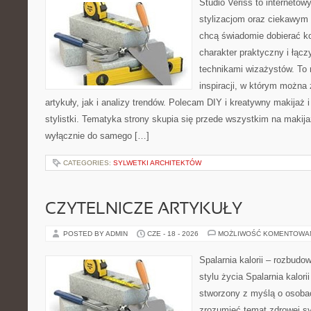
Studio Veriss to internetow
stylizacjom oraz ciekawym
chcą świadomie dobierać k
charakter praktyczny i łąc
technikami wizażystów. To 
inspiracji, w którym można
artykuły, jak i analizy trendów. Polecam DIY i kreatywny makijaż 
stylistki. Tematyka strony skupia się przede wszystkim na makijaż
wyłącznie do samego […]
CATEGORIES:
SYLWETKI ARCHITEKTÓW
CZYTELNICZE ARTYKUŁY
POSTED BY ADMIN
CZE - 18 - 2026
MOŻLIWOŚĆ KOMENTOWA
Spalarnia kalorii – rozbud
stylu życia Spalarnia kalori
stworzony z myślą o osobac
zrozumieć temat zdrowej sy