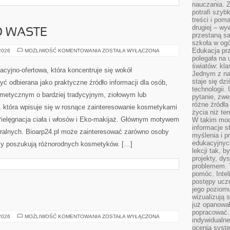
nauczania. Z
potrafi szyb
treści i po
drugiej – wy
O WASTE
przestaną sa
szkoła w og
Edukacja prz
KOSMETYKI
 2026
MOŻLIWOŚĆ KOMENTOWANIA
ZOSTAŁA WYŁĄCZONA
ZERO
polegała na
WASTE
światów: kla
macyjno-ofertowa, która koncentruje się wokół
Jednym z na
staje się dz
 odbierana jako praktyczne źródło informacji dla osób,
technologii.
smetycznym o bardziej tradycyjnym, ziołowym lub
pytanie, zw
różne źródła
, która wpisuje się w rosnące zainteresowanie kosmetykami
życia niż ten
ielęgnacja ciała i włosów i Eko-makijaż. Głównym motywem
W takim mod
informacje s
uralnych. Bioarp24.pl może zainteresować zarówno osoby
myślenia i 
edukacyjnych
rzy poszukują różnorodnych kosmetyków. […]
lekcji tak, 
projekty, dy
problemem. 
pomóc. Intel
postępy ucz
jego poziomu
wizualizują 
już opanowa
popracować. 
MAKIJAŻ
 2026
MOŻLIWOŚĆ KOMENTOWANIA
ZOSTAŁA WYŁĄCZONA
indywidualn
GWIAZD
ocenia syst