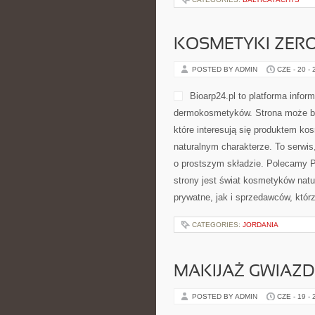
KOSMETYKI ZER
POSTED BY ADMIN
CZE - 20 -
Bioarp24.pl to platforma infor
dermokosmetyków. Strona może być
które interesują się produktem ko
naturalnym charakterze. To serwis
o prostszym składzie. Polecamy P
strony jest świat kosmetyków nat
prywatne, jak i sprzedawców, któ
CATEGORIES:
JORDANIA
MAKIJAŻ GWIAZD
POSTED BY ADMIN
CZE - 19 -