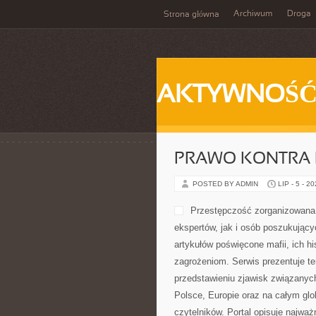
Archiwum
Droga
Strona główna
AKTYWNOŚ
PRAWO KONTRA 
POSTED BY ADMIN
LIP - 5 - 2
Przestępczość zorganizowana 
ekspertów, jak i osób poszukujący
artykułów poświęcone mafii, ich h
zagrożeniom. Serwis prezentuje te
przedstawieniu zjawisk związanyc
Polsce, Europie oraz na całym glob
czytelników. Portal opisuje najwa