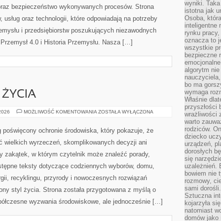
wyniki. Taka 
 oraz bezpieczeństwo wykonywanych procesów. Strona
istotna jak 
Osoba, która
, usług oraz technologii, które odpowiadają na potrzeby
inteligentne
zemysłu i przedsiębiorstw poszukujących niezawodnych
rynku pracy,
oznacza to j
Przemysł 4.0 i Historia Przemysłu. Nasza […]
wszystkie p
bezpieczne r
emocjonalne 
algorytm nie
nauczyciela,
bo ma gorszy
wymaga rozmo
 ŻYCIA
Właśnie dlat
przyszłości 
EDUKACJA
 2026
MOŻLIWOŚĆ KOMENTOWANIA
ZOSTAŁA WYŁĄCZONA
wrażliwości
I
warto zauważ
STYL
ŻYCIA
rodziców. On
 poświęcony ochronie środowiska, który pokazuje, że
dziecko uczy
ć wielkich wyrzeczeń, skomplikowanych decyzji ani
urządzeń, pla
dorosłych bę
y zakątek, w którym czytelnik może znaleźć porady,
się narzędzi
stępne teksty dotyczące codziennych wyborów, domu,
uzależnień. 
bowiem nie t
gii, recyklingu, przyrody i nowoczesnych rozwiązań
rozmowy, cie
sami dorośli.
ny styl życia. Strona została przygotowana z myślą o
Sztuczna int
półczesne wyzwania środowiskowe, ale jednocześnie […]
kojarzyła się
natomiast wc
domów jako r