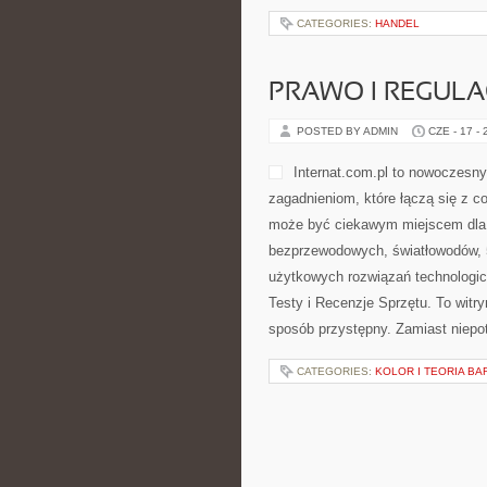
CATEGORIES:
HANDEL
PRAWO I REGULA
POSTED BY ADMIN
CZE - 17 -
Internat.com.pl to nowoczesn
zagadnieniom, które łączą się z c
może być ciekawym miejscem dla os
bezprzewodowych, światłowodów, 
użytkowych rozwiązań technologicz
Testy i Recenzje Sprzętu. To wit
sposób przystępny. Zamiast niepo
CATEGORIES:
KOLOR I TEORIA BA