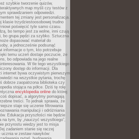
też szybkie tworzenie quizów,
nteraktywnych map myśli czy testów z
ym sprawdzaniem odpowiedzi.
mentem tej zmiany jest personalizacja.
j klasie trzydziestoosobowej trudno
niowi poświęcić tyle samo czasu.
dzą, bo tempo jest za wolne, inni czują
i, bo grupa pędzi za szybko. Sztuczna
 może dopasować materiał do
osoby, a jednocześnie podsunąć
i informacje o tym, kto potrzebuje
ięki temu uczeń dostaje poczucie, że
ns, bo odpowiada na jego realne
ainteresowania. W tle tego wszystkiego
niczony dostęp do informacji. Dla
zi internet bywa oczywistym pierwszym
wiedzi na wszystkie pytania, trochę
yś dobrze zaopatrzona biblioteka czy
opedia stojąca na półce. Dziś tę rolę
antyczna
encyklopedia online
do której
coś dopisać, a algorytmy pomagają
rzebne treści. To jednak sprawia, że
iejsze staje się uczenie filtrowania
oznawania manipulacji i odróżniania
któw. Edukacja przyszłości nie będzie
a na tym, by „nauczyć wszystkiego”,
ie przyrostu wiedzy jest to misja
Jej zadaniem stanie się raczej
 ucznia w zestaw nawyków:
 zadawania pytań, budowania