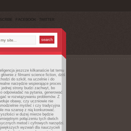
SCRIBE
FACEBOOK
TWITTER
eligencja jeszcze kilkanaście lat temu
 głównie z filmami science fiction, dziś
hodzi do szkół, na uczelnie i do
ealne narzędzie wspierające proces
 jednej strony budzi zachwyt, bo
ko odpowiadać na pytania, generować
magać w rozwiązywaniu problemów. Z
wołuje obawy, czy uczniowie nie
modzielnie myśleć i czy tradycyjna
óle ma szansę z nią konkurować.
yszłości w dużej mierze będzie
 umiejętnym połączeniu tych dwóch
sycznych metod i cyfrowych narzędzi.
jwiększych wyzwań dla nauczycieli