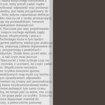
iś nauka krytycznego korzystania z
 Uczeń, który potrafi zadać mądre
eryfikować odpowiedź oraz porównać
 wiedzy, jest lepiej przygotowany do
, który jedynie zapamiętuje definicje.
elu nauczyciel z osoby przekazującej
taje się przewodnikiem, trenerem
projektantem doświadczeń
. Kluczowe jest więc projektowanie
by miejsce suchego wykładu zajęły
skusje, eksperymenty i praca z
Technologia może w tym bardzo
igentne platformy edukacyjne analizują
nia, proponują zadania dopasowane do
, przypominają o powtórkach i
statystyki. Dzięki temu uczeń widzi, co
ł, a nad czym musi jeszcze
Nauczyciel z kolei zyskuje czas na
e rozmowy z uczniami, bo część zadań
em. Współczesne narzędzia
też szybkie tworzenie quizów,
nteraktywnych map myśli czy testów z
ym sprawdzaniem odpowiedzi.
mentem tej zmiany jest personalizacja.
j klasie trzydziestoosobowej trudno
niowi poświęcić tyle samo czasu.
dzą, bo tempo jest za wolne, inni czują
i, bo grupa pędzi za szybko. Sztuczna
 może dopasować materiał do
osoby, a jednocześnie podsunąć