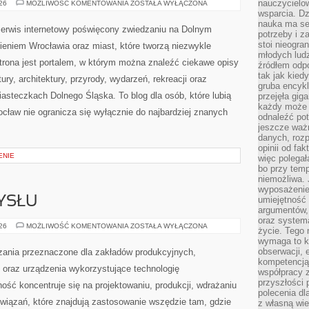
nauczycielow
ZGORZELEC
026
MOŻLIWOŚĆ KOMENTOWANIA
ZOSTAŁA WYŁĄCZONA
wsparcia. Dz
nauka ma se
erwis internetowy poświęcony zwiedzaniu na Dolnym
potrzeby i z
stoi nieogra
eniem Wrocławia oraz miast, które tworzą niezwykle
młodych lud
trona jest portalem, w którym można znaleźć ciekawe opisy
źródłem odpo
tak jak kied
tury, architektury, przyrody, wydarzeń, rekreacji oraz
gruba encykl
asteczkach Dolnego Śląska. To blog dla osób, które lubią
przejęła gig
każdy może 
cław nie ogranicza się wyłącznie do najbardziej znanych
odnaleźć pot
jeszcze ważn
danych, rozp
opinii od fa
ENIE
więc polegał
bo przy temp
niemożliwa. 
wyposażenie
YSŁU
umiejętność
argumentów, 
oraz systema
HISTORIA
026
MOŻLIWOŚĆ KOMENTOWANIA
ZOSTAŁA WYŁĄCZONA
życie. Tego 
PRZEMYSŁU
wymaga to k
obserwacji, 
ania przeznaczone dla zakładów produkcyjnych,
kompetencją
oraz urządzenia wykorzystujące technologię
współpracy z
przyszłości 
ość koncentruje się na projektowaniu, produkcji, wdrażaniu
polecenia dl
iązań, które znajdują zastosowanie wszędzie tam, gdzie
z własną wi