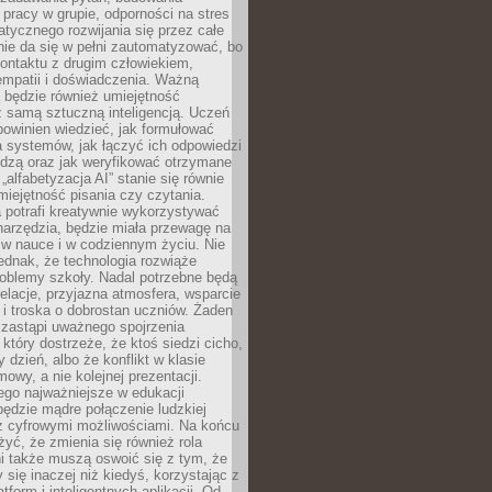
pracy w grupie, odporności na stres
tycznego rozwijania się przez całe
nie da się w pełni zautomatyzować, bo
ontaktu z drugim człowiekiem,
empatii i doświadczenia. Ważną
 będzie również umiejętność
 samą sztuczną inteligencją. Uczeń
powinien wiedzieć, jak formułować
a systemów, jak łączyć ich odpowiedzi
edzą oraz jak weryfikować otrzymane
„alfabetyzacja AI” stanie się równie
umiejętność pisania czy czytania.
 potrafi kreatywnie wykorzystywać
 narzędzia, będzie miała przewagę na
 w nauce i w codziennym życiu. Nie
ednak, że technologia rozwiąże
roblemy szkoły. Nadal potrzebne będą
elacje, przyjazna atmosfera, wsparcie
i troska o dobrostan uczniów. Żaden
 zastąpi uważnego spojrzenia
 który dostrzeże, że ktoś siedzi cicho,
 dzień, albo że konflikt w klasie
wy, a nie kolejnej prezentacji.
ego najważniejsze w edukacji
będzie mądre połączenie ludzkiej
 z cyfrowymi możliwościami. Na końcu
yć, że zmienia się również rola
i także muszą oswoić się z tym, że
 się inaczej niż kiedyś, korzystając z
tform i inteligentnych aplikacji. Od