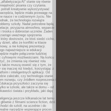
„alfabetyzacja AI” stanie się równie
umiejętność pisania czy czytania.
 potrafi kreatywnie wykorzystywać
 narzędzia, będzie miała przewagę na
 w nauce i w codziennym życiu. Nie
ednak, że technologia rozwiąże
roblemy szkoły. Nadal potrzebne będą
elacje, przyjazna atmosfera, wsparcie
i troska o dobrostan uczniów. Żaden
 zastąpi uważnego spojrzenia
 który dostrzeże, że ktoś siedzi cicho,
 dzień, albo że konflikt w klasie
wy, a nie kolejnej prezentacji.
ego najważniejsze w edukacji
będzie mądre połączenie ludzkiej
 z cyfrowymi możliwościami. Na końcu
yć, że zmienia się również rola
i także muszą oswoić się z tym, że
 się inaczej niż kiedyś, korzystając z
tform i inteligentnych aplikacji. Od
dzie zależało, czy technologia stanie
em rozwoju, czy źródłem rozproszenia i
Edukacja przyszłości zaczyna się
ylko w szkole, ale także w domu – od
kawości świata i przykładu, jaki dają
eligencja jeszcze kilkanaście lat temu
 głównie z filmami science fiction, dziś
hodzi do szkół, na uczelnie i do
ealne narzędzie wspierające proces