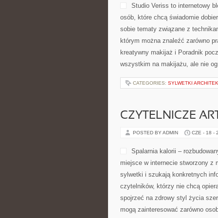
Studio Veriss to internetowy 
osób, które chcą świadomie dobier
sobie tematy związane z technikam
którym można znaleźć zarówno prak
kreatywny makijaż i Poradnik począ
wszystkim na makijażu, ale nie o
CATEGORIES:
SYLWETKI ARCHITE
CZYTELNICZE AR
POSTED BY ADMIN
CZE - 18 -
Spalarnia kalorii – rozbudowan
miejsce w internecie stworzony z 
sylwetki i szukają konkretnych in
czytelników, którzy nie chcą opier
spojrzeć na zdrowy styl życia sze
mogą zainteresować zarówno osob