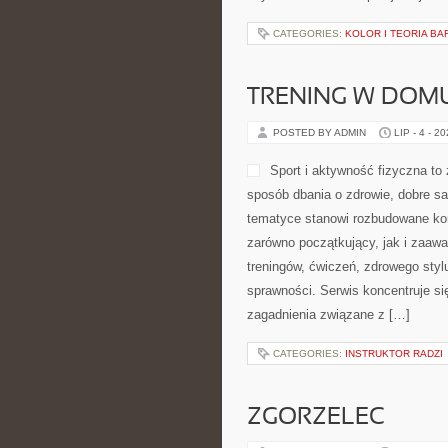
CATEGORIES:
KOLOR I TEORIA BA
TRENING W DOM
POSTED BY ADMIN
LIP - 4 - 2
Sport i aktywność fizyczna to 
sposób dbania o zdrowie, dobre s
tematyce stanowi rozbudowane kom
zarówno początkujący, jak i zaaw
treningów, ćwiczeń, zdrowego styl
sprawności. Serwis koncentruje si
zagadnienia związane z […]
CATEGORIES:
INSTRUKTOR RADZI
ZGORZELEC