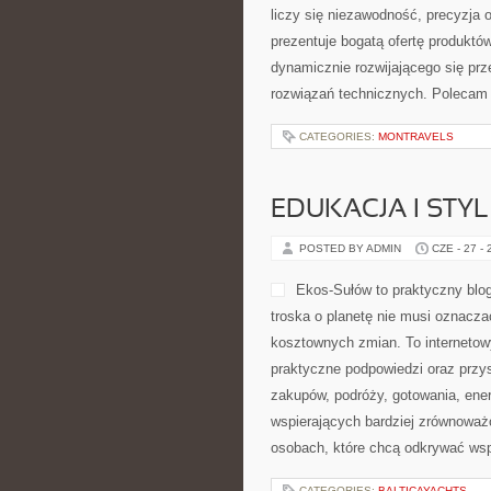
liczy się niezawodność, precyzja
prezentuje bogatą ofertę produktów
dynamicznie rozwijającego się pr
rozwiązań technicznych. Polecam 
CATEGORIES:
MONTRAVELS
EDUKACJA I STYL
POSTED BY ADMIN
CZE - 27 -
Ekos-Sułów to praktyczny blog
troska o planetę nie musi oznacza
kosztownych zmian. To internetow
praktyczne podpowiedzi oraz przy
zakupów, podróży, gotowania, ener
wspierających bardziej zrównoważo
osobach, które chcą odkrywać ws
CATEGORIES:
BALTICAYACHTS