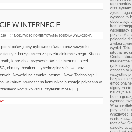
argumentów, 
oraz systema
życie. Tego 
wymaga to k
obserwacji, 
CJE W INTERNECIE
kompetencją
współpracy z
przyszłości 
PRAWO
 2026
MOŻLIWOŚĆ KOMENTOWANIA
ZOSTAŁA WYŁĄCZONA
I
polecenia dl
REGULACJE
z własną wi
W
y portal poświęcony cyfrowemu światu oraz wszystkim
wyniki. Taka 
INTERNECIE
istotna jak 
odziennym korzystaniem z sprzętu elektronicznego. Strona
Osoba, która
ób, które chcą przyswoić świecie internetu, sieci
inteligentne
rynku pracy,
5G, chmury, hostingu, cyberbezpieczeństwa oraz
oznacza to j
wszystkie p
nych. Nowości na stronie: Internet i Nowe Technologie i
bezpieczne r
ryna, w którym nowoczesna komunikacja zostaje pokazana w
emocjonalne 
algorytm nie
trzebnego komplikowania, czytelnik może […]
nauczyciela,
bo ma gorszy
wymaga rozmo
RW
Właśnie dlat
przyszłości 
wrażliwości
warto zauważ
rodziców. On
dziecko uczy
urządzeń, pla