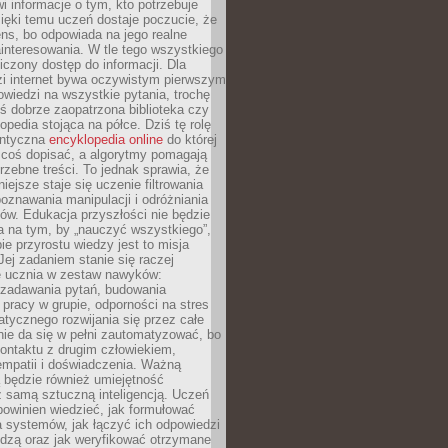
i informacje o tym, kto potrzebuje
ięki temu uczeń dostaje poczucie, że
ns, bo odpowiada na jego realne
ainteresowania. W tle tego wszystkiego
niczony dostęp do informacji. Dla
zi internet bywa oczywistym pierwszym
wiedzi na wszystkie pytania, trochę
yś dobrze zaopatrzona biblioteka czy
opedia stojąca na półce. Dziś tę rolę
antyczna
encyklopedia online
do której
coś dopisać, a algorytmy pomagają
rzebne treści. To jednak sprawia, że
iejsze staje się uczenie filtrowania
oznawania manipulacji i odróżniania
któw. Edukacja przyszłości nie będzie
a na tym, by „nauczyć wszystkiego”,
ie przyrostu wiedzy jest to misja
Jej zadaniem stanie się raczej
 ucznia w zestaw nawyków:
 zadawania pytań, budowania
pracy w grupie, odporności na stres
tycznego rozwijania się przez całe
nie da się w pełni zautomatyzować, bo
ontaktu z drugim człowiekiem,
empatii i doświadczenia. Ważną
 będzie również umiejętność
 samą sztuczną inteligencją. Uczeń
powinien wiedzieć, jak formułować
a systemów, jak łączyć ich odpowiedzi
edzą oraz jak weryfikować otrzymane