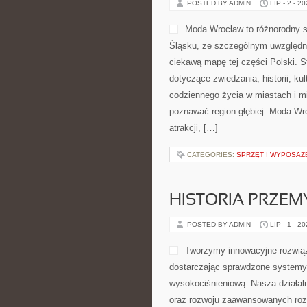
POSTED BY ADMIN
LIP - 2 - 2
Moda Wrocław to różnorodny s
Śląsku, ze szczególnym uwzględni
ciekawą mapę tej części Polski. S
dotyczące zwiedzania, historii, kul
codziennego życia w miastach i mi
poznawać region głębiej. Moda Wro
atrakcji, […]
CATEGORIES:
SPRZĘT I WYPOSAŻ
HISTORIA PRZEM
POSTED BY ADMIN
LIP - 1 - 2
Tworzymy innowacyjne rozwiąz
dostarczając sprawdzone systemy 
wysokociśnieniową. Nasza działaln
oraz rozwoju zaawansowanych rozw