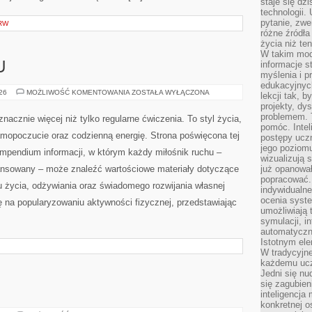
staje się dz
technologii.
pytanie, zw
RW
różne źródła
życia niż ten
W takim mod
informacje s
U
myślenia i 
edukacyjnych
TRENING
026
MOŻLIWOŚĆ KOMENTOWANIA
ZOSTAŁA WYŁĄCZONA
lekcji tak, 
W
projekty, dy
DOMU
problemem. 
znacznie więcej niż tylko regularne ćwiczenia. To styl życia,
pomóc. Intel
amopoczucie oraz codzienną energię. Strona poświęcona tej
postępy ucz
jego poziomu
pendium informacji, w którym każdy miłośnik ruchu –
wizualizują 
ansowany – może znaleźć wartościowe materiały dotyczące
już opanowa
popracować. 
u życia, odżywiania oraz świadomego rozwijania własnej
indywidualn
ocenia syst
ę na popularyzowaniu aktywności fizycznej, przedstawiając
umożliwiają 
symulacji, i
automatyczn
Istotnym ele
W tradycyjne
każdemu ucz
Jedni się nu
się zagubien
inteligencja
konkretnej 