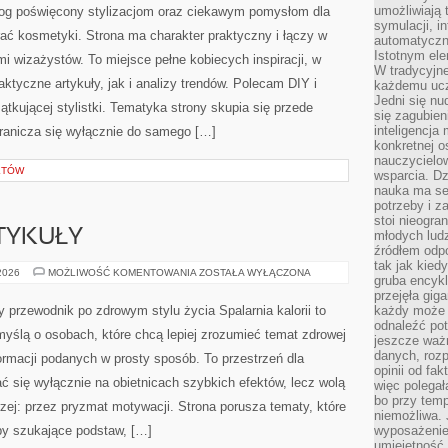
umożliwiają 
blog poświęcony stylizacjom oraz ciekawym pomysłom dla
symulacji, i
ać kosmetyki. Strona ma charakter praktyczny i łączy w
automatyczn
Istotnym ele
i wizażystów. To miejsce pełne kobiecych inspiracji, w
W tradycyjne
tyczne artykuły, jak i analizy trendów. Polecam DIY i
każdemu ucz
Jedni się nu
tkującej stylistki. Tematyka strony skupia się przede
się zagubien
inteligencja
granicza się wyłącznie do samego […]
konkretnej 
nauczycielow
KTÓW
wsparcia. Dz
nauka ma se
potrzeby i z
stoi nieogra
TYKUŁY
młodych lud
źródłem odpo
tak jak kied
CZYTELNICZE
 2026
MOŻLIWOŚĆ KOMENTOWANIA
ZOSTAŁA WYŁĄCZONA
gruba encykl
ARTYKUŁY
przejęła gig
y przewodnik po zdrowym stylu życia Spalarnia kalorii to
każdy może 
odnaleźć pot
myślą o osobach, które chcą lepiej zrozumieć temat zdrowej
jeszcze ważn
danych, rozp
formacji podanych w prosty sposób. To przestrzeń dla
opinii od fa
ać się wyłącznie na obietnicach szybkich efektów, lecz wolą
więc polegał
bo przy temp
rzej: przez pryzmat motywacji. Strona porusza tematy, które
niemożliwa. 
y szukające podstaw, […]
wyposażenie
umiejętność