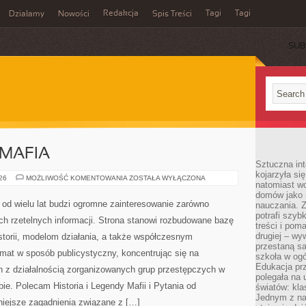
Redakcja
Tagi
Tagi
Działamy
Nowości
Spis Treści
SUB
Ć
MAFIA
Sztuczna int
kojarzyła się
PRAWO
026
MOŻLIWOŚĆ KOMENTOWANIA
ZOSTAŁA WYŁĄCZONA
natomiast wc
KONTRA
MAFIA
domów jako r
od wielu lat budzi ogromne zainteresowanie zarówno
nauczania. Z
potrafi szyb
ch rzetelnych informacji. Strona stanowi rozbudowane bazę
treści i po
drugiej – wy
istorii, modelom działania, a także współczesnym
przestaną sa
mat w sposób publicystyczny, koncentrując się na
szkoła w og
Edukacja prz
h z działalnością zorganizowanych grup przestępczych w
polegała na
ie. Polecam Historia i Legendy Mafii i Pytania od
światów: kla
Jednym z na
żniejsze zagadnienia związane z […]