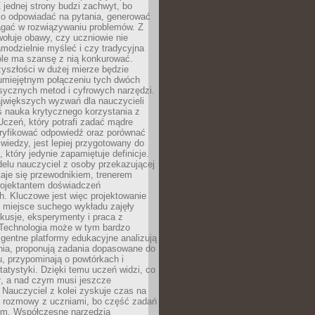
 jednej strony budzi zachwyt, bo
ko odpowiadać na pytania, generować
magać w rozwiązywaniu problemów. Z
wołuje obawy, czy uczniowie nie
modzielnie myśleć i czy tradycyjna
óle ma szansę z nią konkurować.
yszłości w dużej mierze będzie
 umiejętnym połączeniu tych dwóch
sycznych metod i cyfrowych narzędzi.
jwiększych wyzwań dla nauczycieli
iś nauka krytycznego korzystania z
 Uczeń, który potrafi zadać mądre
eryfikować odpowiedź oraz porównać
 wiedzy, jest lepiej przygotowany do
, który jedynie zapamiętuje definicje.
elu nauczyciel z osoby przekazującej
taje się przewodnikiem, trenerem
projektantem doświadczeń
. Kluczowe jest więc projektowanie
by miejsce suchego wykładu zajęły
skusje, eksperymenty i praca z
Technologia może w tym bardzo
igentne platformy edukacyjne analizują
nia, proponują zadania dopasowane do
, przypominają o powtórkach i
statystyki. Dzięki temu uczeń widzi, co
ł, a nad czym musi jeszcze
Nauczyciel z kolei zyskuje czas na
e rozmowy z uczniami, bo część zadań
em. Współczesne narzędzia