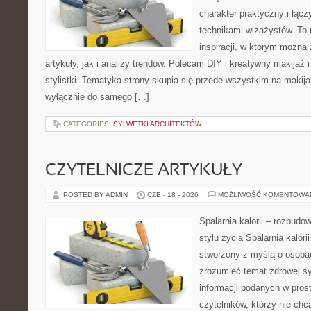
charakter praktyczny i łąc
technikami wizażystów. To 
inspiracji, w którym można
artykuły, jak i analizy trendów. Polecam DIY i kreatywny makijaż 
stylistki. Tematyka strony skupia się przede wszystkim na makijaż
wyłącznie do samego […]
CATEGORIES:
SYLWETKI ARCHITEKTÓW
CZYTELNICZE ARTYKUŁY
POSTED BY ADMIN
CZE - 18 - 2026
MOŻLIWOŚĆ KOMENTOWA
Spalarnia kalorii – rozbud
stylu życia Spalarnia kalori
stworzony z myślą o osobac
zrozumieć temat zdrowej sy
informacji podanych w pros
czytelników, którzy nie chc