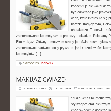
Bioarp24.pl to platforma in
koncentruje się wokół der
być odbierana jako praktycz
osób, które interesują się
bardziej tradycyjnym, zioł
charakterze. To serwis, któ
zainteresowanie kosmetykami o prostszym składzie. Polecamy Pie
Eko-makijaż. Głównym motywem strony jest świat kosmetyków na
zainteresować zarówno osoby prywatne, jak i sprzedawców, któr
kosmetyków. […]
CATEGORIES:
JORDANIA
MAKIJAŻ GWIAZD
POSTED BY ADMIN
CZE - 19 - 2026
MOŻLIWOŚĆ KOMENTOWA
Studio Veriss to internetow
stylizacjom oraz ciekawym
chcą świadomie dobierać k