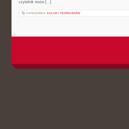
czytelnik może […]
CATEGORIES:
KOLOR I TEORIA BARW