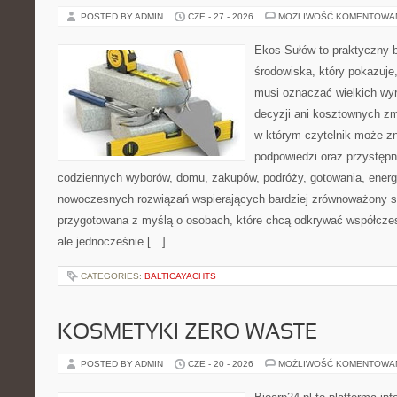
POSTED BY ADMIN
CZE - 27 - 2026
MOŻLIWOŚĆ KOMENTOWA
Ekos-Sułów to praktyczny 
środowiska, który pokazuje,
musi oznaczać wielkich wy
decyzji ani kosztownych zm
w którym czytelnik może zn
podpowiedzi oraz przystępn
codziennych wyborów, domu, zakupów, podróży, gotowania, energii
nowoczesnych rozwiązań wspierających bardziej zrównoważony sty
przygotowana z myślą o osobach, które chcą odkrywać współcz
ale jednocześnie […]
CATEGORIES:
BALTICAYACHTS
KOSMETYKI ZERO WASTE
POSTED BY ADMIN
CZE - 20 - 2026
MOŻLIWOŚĆ KOMENTOWA