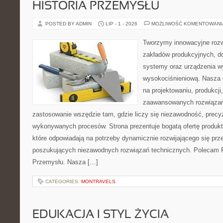
HISTORIA PRZEMYSŁU
POSTED BY ADMIN
LIP - 1 - 2026
MOŻLIWOŚĆ KOMENTOWAN
Tworzymy innowacyjne rozw
zakładów produkcyjnych, d
systemy oraz urządzenia w
wysokociśnieniową. Nasza d
na projektowaniu, produkcji
zaawansowanych rozwiązań,
zastosowanie wszędzie tam, gdzie liczy się niezawodność, precy
wykonywanych procesów. Strona prezentuje bogatą ofertę produktó
które odpowiadają na potrzeby dynamicznie rozwijającego się prz
poszukujących niezawodnych rozwiązań technicznych. Polecam Pr
Przemysłu. Nasza […]
CATEGORIES:
MONTRAVELS
EDUKACJA I STYL ŻYCIA