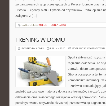
zorganizowanych grup przestępczych w Polsce, Europie oraz na 
Historia i Legendy Mafii i Pytania od czytelników. Portal opisuje 
związane z […]
CATEGORIES:
KOLOR I TEORIA BARW
TRENING W DOMU
POSTED BY ADMIN
LIP - 4 - 2026
MOŻLIWOŚĆ KOMENTOWAN
Sport i aktywność fizyczna 
regularne ćwiczenia. To sty
zdrowie, dobre samopoczuci
Strona poświęcona tej tem
kompendium informacji, w k
– zarówno początkujący, j
znaleźć wartościowe materiały dotyczące treningów, ćwiczeń, zdr
odżywiania oraz świadomego rozwijania własnej sprawności. Serwi
popularyzowaniu aktywności fizycznej, przedstawiając zagadnien