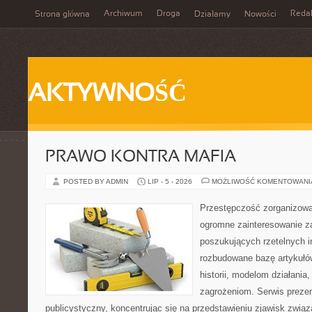
Archiwum
Droga
Reda
Strona główna
Działamy
Nowości
AKTYWNOŚĆ
PRAWO KONTRA MAFIA
POSTED BY ADMIN
LIP - 5 - 2026
MOŻLIWOŚĆ KOMENTOWAN
Przestępczość zorganizowan
ogromne zainteresowanie za
poszukujących rzetelnych i
rozbudowane bazę artykułów
historii, modelom działani
zagrożeniom. Serwis preze
publicystyczny, koncentrując się na przedstawieniu zjawisk związ