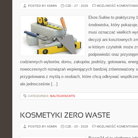
POSTED BY ADMIN
CZE - 27 - 2026
MOŻLIWOŚĆ KOMENTOWA
Ekos-Sułów to praktyczny 
środowiska, który pokazuje,
musi oznaczać wielkich wy
decyzji ani kosztownych zm
w którym czytelnik może zn
podpowiedzi oraz przystępn
codziennych wyborów, domu, zakupów, podróży, gotowania, energii
nowoczesnych rozwiązań wspierających bardziej zrównoważony sty
przygotowana z myślą o osobach, które chcą odkrywać współcz
ale jednocześnie […]
CATEGORIES:
BALTICAYACHTS
KOSMETYKI ZERO WASTE
POSTED BY ADMIN
CZE - 20 - 2026
MOŻLIWOŚĆ KOMENTOWA