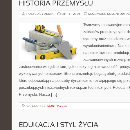
HISTORIA PRZEMYSŁU
POSTED BY ADMIN
LIP - 1 - 2026
MOŻLIWOŚĆ KOMENTOWAN
Tworzymy innowacyjne rozw
zakładów produkcyjnych, d
systemy oraz urządzenia w
wysokociśnieniową. Nasza d
na projektowaniu, produkcji
zaawansowanych rozwiązań,
zastosowanie wszędzie tam, gdzie liczy się niezawodność, precy
wykonywanych procesów. Strona prezentuje bogatą ofertę produktó
które odpowiadają na potrzeby dynamicznie rozwijającego się prz
poszukujących niezawodnych rozwiązań technicznych. Polecam Pr
Przemysłu. Nasza […]
CATEGORIES:
MONTRAVELS
EDUKACJA I STYL ŻYCIA