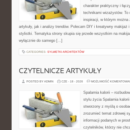
charakter praktyczny i łąc
technikami wizażystów. To 
inspiracji, w którym można
artykuły, jak i analizy trendów. Polecam DIY i kreatywny makijaż 
stylistki. Tematyka strony skupia się przede wszystkim na makijaż
wyłącznie do samego […]
CATEGORIES:
SYLWETKI ARCHITEKTÓW
CZYTELNICZE ARTYKUŁY
POSTED BY ADMIN
CZE - 18 - 2026
MOŻLIWOŚĆ KOMENTOWA
Spalarnia kalorii – rozbud
stylu życia Spalarnia kalori
stworzony z myślą o osobac
zrozumieć temat zdrowej sy
informacji podanych w pros
czytelników, którzy nie chc