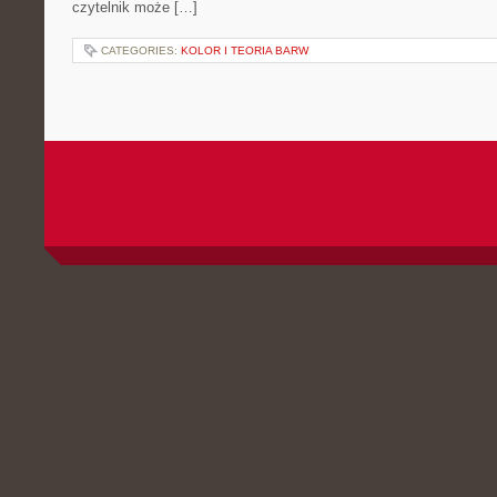
czytelnik może […]
CATEGORIES:
KOLOR I TEORIA BARW