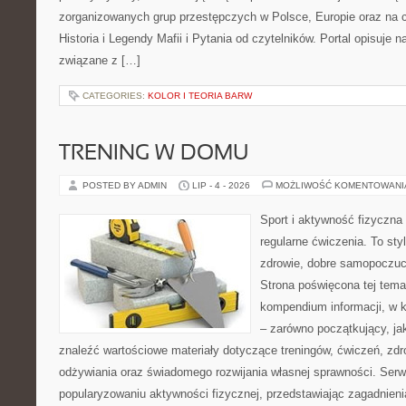
zorganizowanych grup przestępczych w Polsce, Europie oraz na 
Historia i Legendy Mafii i Pytania od czytelników. Portal opisuje 
związane z […]
CATEGORIES:
KOLOR I TEORIA BARW
TRENING W DOMU
POSTED BY ADMIN
LIP - 4 - 2026
MOŻLIWOŚĆ KOMENTOWAN
Sport i aktywność fizyczna 
regularne ćwiczenia. To sty
zdrowie, dobre samopoczuci
Strona poświęcona tej tem
kompendium informacji, w k
– zarówno początkujący, j
znaleźć wartościowe materiały dotyczące treningów, ćwiczeń, zdr
odżywiania oraz świadomego rozwijania własnej sprawności. Serwi
popularyzowaniu aktywności fizycznej, przedstawiając zagadnien