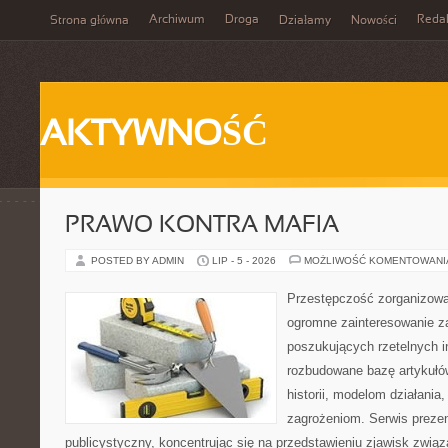
Archiwum
Droga
Reda
Strona główna
Działamy
Nowości
AKTYWNOŚĆ
PRAWO KONTRA MAFIA
POSTED BY ADMIN
LIP - 5 - 2026
MOŻLIWOŚĆ KOMENTOWAN
Przestępczość zorganizowan
ogromne zainteresowanie za
poszukujących rzetelnych i
rozbudowane bazę artykułów
historii, modelom działani
zagrożeniom. Serwis preze
publicystyczny, koncentrując się na przedstawieniu zjawisk związ