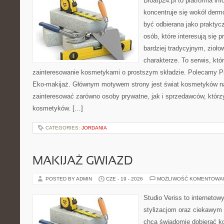
Bioarp24.pl to platforma in
koncentruje się wokół der
być odbierana jako praktycz
osób, które interesują się
bardziej tradycyjnym, zioł
charakterze. To serwis, któ
zainteresowanie kosmetykami o prostszym składzie. Polecamy Pie
Eko-makijaż. Głównym motywem strony jest świat kosmetyków na
zainteresować zarówno osoby prywatne, jak i sprzedawców, któr
kosmetyków. […]
CATEGORIES:
JORDANIA
MAKIJAŻ GWIAZD
POSTED BY ADMIN
CZE - 19 - 2026
MOŻLIWOŚĆ KOMENTOWA
Studio Veriss to internetow
stylizacjom oraz ciekawym
chcą świadomie dobierać k