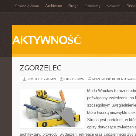
Archiwum
Droga
Reda
Strona główna
Działamy
Nowości
AKTYWNOŚĆ
ZGORZELEC
POSTED BY ADMIN
LIP - 2 - 2026
MOŻLIWOŚĆ KOMENTOWAN
Moda Wrocław to różnorodn
poświęcony zwiedzaniu na 
szczególnym uwzględnienie
które tworzą niezwykle cie
Strona jest portalem, w kt
opisy dotyczące zwiedzania, 
architektury, przyrody, wydarzeń, rekreacji oraz codziennego życ