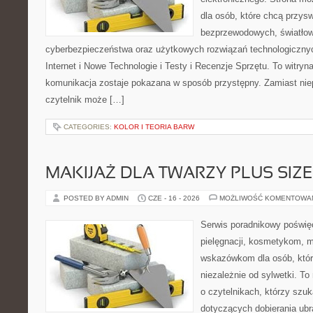
dla osób, które chcą przyswo
bezprzewodowych, światłow
cyberbezpieczeństwa oraz użytkowych rozwiązań technologicznyc
Internet i Nowe Technologie i Testy i Recenzje Sprzętu. To witr
komunikacja zostaje pokazana w sposób przystępny. Zamiast nie
czytelnik może […]
CATEGORIES:
KOLOR I TEORIA BARW
MAKIJAŻ DLA TWARZY PLUS SIZE
POSTED BY ADMIN
CZE - 16 - 2026
MOŻLIWOŚĆ KOMENTOWA
Serwis poradnikowy poświęc
pielęgnacji, kosmetykom, 
wskazówkom dla osób, któr
niezależnie od sylwetki. T
o czytelnikach, którzy szu
dotyczących dobierania ubr