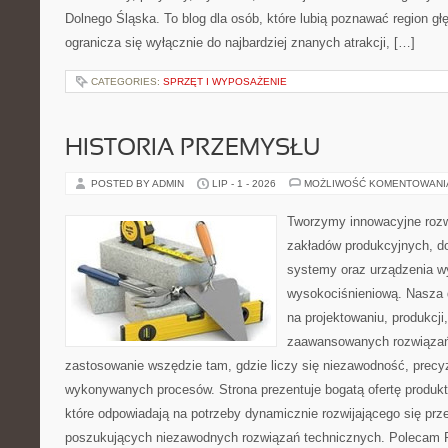
Dolnego Śląska. To blog dla osób, które lubią poznawać region gł
ogranicza się wyłącznie do najbardziej znanych atrakcji, […]
CATEGORIES:
SPRZĘT I WYPOSAŻENIE
HISTORIA PRZEMYSŁU
POSTED BY ADMIN
LIP - 1 - 2026
MOŻLIWOŚĆ KOMENTOWAN
Tworzymy innowacyjne rozw
zakładów produkcyjnych, d
systemy oraz urządzenia w
wysokociśnieniową. Nasza d
na projektowaniu, produkcji
zaawansowanych rozwiązań,
zastosowanie wszędzie tam, gdzie liczy się niezawodność, precy
wykonywanych procesów. Strona prezentuje bogatą ofertę produktó
które odpowiadają na potrzeby dynamicznie rozwijającego się prz
poszukujących niezawodnych rozwiązań technicznych. Polecam Pr