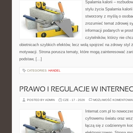
Spalarnia kalorii – rozbud
stylu życia Spalarnia kalori
stworzony z myślą o osobac
zrozumieć temat zdrowej sy
informacji podanych w pros
czytelników, którzy nie chc
obietnicach szybkich efektów, lecz wolą spojrzeć na zdrowy styl 
motywacji. Strona porusza tematy, które mogą zainteresować za
podstaw, […]
CATEGORIES:
HANDEL
PRAWO I REGULACJE W INTERNEC
POSTED BY ADMIN
CZE - 17 - 2026
MOŻLIWOŚĆ KOMENTOWA
Internat.com.pl to nowocze
cyfrowemu światu oraz wsz
łączą się z codziennym kor
elektronicznego. Strona m