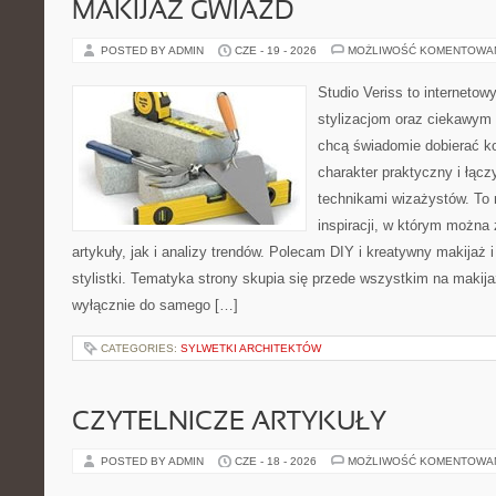
MAKIJAŻ GWIAZD
POSTED BY ADMIN
CZE - 19 - 2026
MOŻLIWOŚĆ KOMENTOWA
Studio Veriss to internetow
stylizacjom oraz ciekawym
chcą świadomie dobierać k
charakter praktyczny i łąc
technikami wizażystów. To 
inspiracji, w którym można
artykuły, jak i analizy trendów. Polecam DIY i kreatywny makijaż 
stylistki. Tematyka strony skupia się przede wszystkim na makijaż
wyłącznie do samego […]
CATEGORIES:
SYLWETKI ARCHITEKTÓW
CZYTELNICZE ARTYKUŁY
POSTED BY ADMIN
CZE - 18 - 2026
MOŻLIWOŚĆ KOMENTOWA