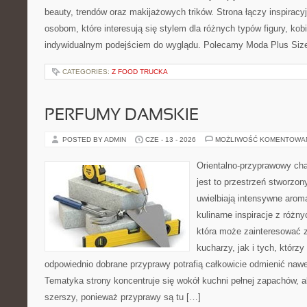
beauty, trendów oraz makijażowych trików. Strona łączy inspiracy
osobom, które interesują się stylem dla różnych typów figury, kobi
indywidualnym podejściem do wyglądu. Polecamy Moda Plus Siz
CATEGORIES:
Z FOOD TRUCKA
PERFUMY DAMSKIE
POSTED BY ADMIN
CZE - 13 - 2026
MOŻLIWOŚĆ KOMENTOWA
Orientalno-przyprawowy char
jest to przestrzeń stworzon
uwielbiają intensywne aroma
kulinarne inspiracje z różny
która może zainteresować
kucharzy, jak i tych, którz
odpowiednio dobrane przyprawy potrafią całkowicie odmienić nawe
Tematyka strony koncentruje się wokół kuchni pełnej zapachów, al
szerszy, ponieważ przyprawy są tu […]