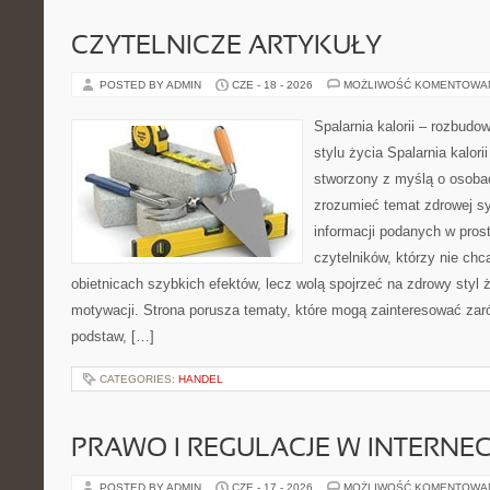
CZYTELNICZE ARTYKUŁY
POSTED BY ADMIN
CZE - 18 - 2026
MOŻLIWOŚĆ KOMENTOWA
Spalarnia kalorii – rozbud
stylu życia Spalarnia kalori
stworzony z myślą o osobac
zrozumieć temat zdrowej sy
informacji podanych w pros
czytelników, którzy nie chc
obietnicach szybkich efektów, lecz wolą spojrzeć na zdrowy styl 
motywacji. Strona porusza tematy, które mogą zainteresować za
podstaw, […]
CATEGORIES:
HANDEL
PRAWO I REGULACJE W INTERNEC
POSTED BY ADMIN
CZE - 17 - 2026
MOŻLIWOŚĆ KOMENTOWA