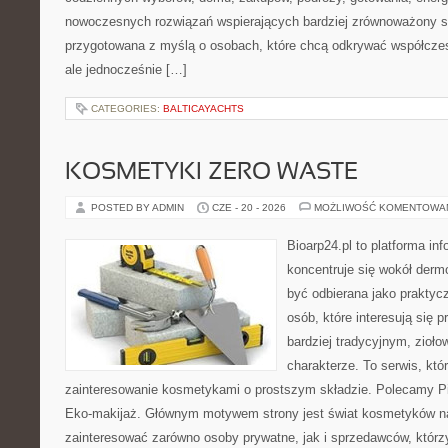
nowoczesnych rozwiązań wspierających bardziej zrównoważony sty
przygotowana z myślą o osobach, które chcą odkrywać współcz
ale jednocześnie […]
CATEGORIES:
BALTICAYACHTS
KOSMETYKI ZERO WASTE
POSTED BY ADMIN
CZE - 20 - 2026
MOŻLIWOŚĆ KOMENTOWA
Bioarp24.pl to platforma in
koncentruje się wokół der
być odbierana jako praktycz
osób, które interesują się
bardziej tradycyjnym, zioł
charakterze. To serwis, któ
zainteresowanie kosmetykami o prostszym składzie. Polecamy Pie
Eko-makijaż. Głównym motywem strony jest świat kosmetyków na
zainteresować zarówno osoby prywatne, jak i sprzedawców, któr