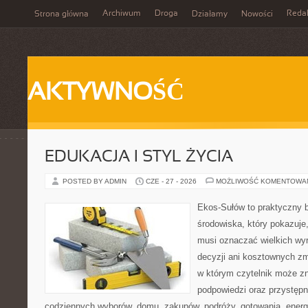
Archiwum
Droga
Reda
Strona główna
Działamy
Nowości
AKTYWNOŚĆ
EDUKACJA I STYL ŻYCIA
POSTED BY ADMIN
CZE - 27 - 2026
MOŻLIWOŚĆ KOMENTOWA
Ekos-Sułów to praktyczny 
środowiska, który pokazuje,
musi oznaczać wielkich wy
decyzji ani kosztownych zm
w którym czytelnik może zn
podpowiedzi oraz przystępn
codziennych wyborów, domu, zakupów, podróży, gotowania, energii