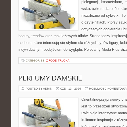
pielęgnacji, kosmetykom, 
wskazówkom dla osób, któr
niezależnie od sylwetki. T
o czytelnikach, którzy szu
dotyczących dobierania ubr
beauty, trendów oraz makijażowych trików. Strona łączy inspiracy
osobom, które interesują się stylem dla różnych typów figury, kobi
indywidualnym podejściem do wyglądu. Polecamy Moda Plus Siz
CATEGORIES:
Z FOOD TRUCKA
PERFUMY DAMSKIE
POSTED BY ADMIN
CZE - 13 - 2026
MOŻLIWOŚĆ KOMENTOWA
Orientalno-przyprawowy char
jest to przestrzeń stworzon
uwielbiają intensywne aroma
kulinarne inspiracje z różny
która może zainteresować