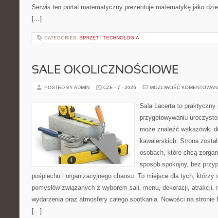
Serwis ten portal matematyczny prezentuje matematykę jako dzied
[…]
CATEGORIES:
SPRZĘT I TECHNOLOGIA
SALE OKOLICZNOŚCIOWE
POSTED BY ADMIN
CZE - 7 - 2026
MOŻLIWOŚĆ KOMENTOWAN
Sala Lacerta to praktyczny
przygotowywaniu uroczystoś
może znaleźć wskazówki d
kawalerskich. Strona zosta
osobach, które chcą zorga
sposób spokojny, bez przy
pośpiechu i organizacyjnego chaosu. To miejsce dla tych, którz
pomysłów związanych z wyborem sali, menu, dekoracji, atrakcji,
wydarzenia oraz atmosfery całego spotkania. Nowości na stronie 
[…]