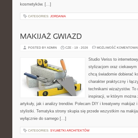
kosmetyków. […]
CATEGORIES:
JORDANIA
MAKIJAŻ GWIAZD
POSTED BY ADMIN
CZE - 19 - 2026
MOŻLIWOŚĆ KOMENTOWA
Studio Veriss to internetow
stylizacjom oraz ciekawym
chcą świadomie dobierać k
charakter praktyczny i łąc
technikami wizażystów. To 
inspiracji, w którym można
artykuły, jak i analizy trendów. Polecam DIY i kreatywny makijaż 
stylistki. Tematyka strony skupia się przede wszystkim na makijaż
wyłącznie do samego […]
CATEGORIES:
SYLWETKI ARCHITEKTÓW