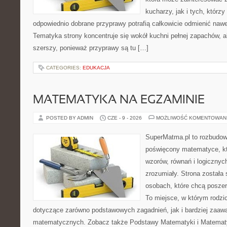
kucharzy, jak i tych, którz
odpowiednio dobrane przyprawy potrafią całkowicie odmienić nawe
Tematyka strony koncentruje się wokół kuchni pełnej zapachów, al
szerszy, ponieważ przyprawy są tu […]
CATEGORIES:
EDUKACJA
MATEMATYKA NA EGZAMINIE
POSTED BY ADMIN
CZE - 9 - 2026
MOŻLIWOŚĆ KOMENTOWAN
SuperMatma.pl to rozbudow
poświęcony matematyce, któ
wzorów, równań i logicznyc
zrozumiały. Strona została
osobach, które chcą posze
To miejsce, w którym rodzi
dotyczące zarówno podstawowych zagadnień, jak i bardziej zaa
matematycznych. Zobacz także Podstawy Matematyki i Matemat