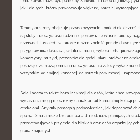
temu serwis może być pomocny zarówno dla osób organizujących
jak i dla tych, którzy przygotowują większe, bardziej wymagające
Tematyka strony obejmuje przygotowywanie spotkań okoliczno
są śluby i uroczystości rodzinne, ponieważ to właśnie one wymaga
rezerwacji i ustaleń. Na stronie można znaleźć porady dotyczące 
przygotowania dekoracji, ustalenia menu, wyboru tortu, pierwszego
kamerzysty, muzyki, prezentów dla gości, planu stołów czy atrakcj
pokazuje, że niezapomniana uroczystość nie zależy wyłącznie od
wszystkim od spójnej koncepcji do potrzeb pary młodej i zaprosz
Sala Lacerta to także baza inspiracji dla osób, które chcą przygo
wydarzenia mogą mieć różny charakter: od kameralnej kolacji po
atrakcjami. Artykuły pomagają podpowiedzieć, jak dopasować dek
spójna. Strona może być pomocna dla rodziców planujących urodz
przygotowujących przyjęcie dla bliskich oraz osób organizującyc
grona znajomych.