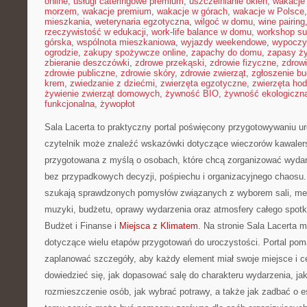
online
,
usługi cateringowe premium
,
uszczelnianie okien
,
wakacje
morzem
,
wakacje premium
,
wakacje w górach
,
wakacje w Polsce
mieszkania
,
weterynaria egzotyczna
,
wilgoć w domu
,
wine pairing
rzeczywistość w edukacji
,
work-life balance w domu
,
workshop su
górska
,
wspólnota mieszkaniowa
,
wyjazdy weekendowe
,
wypoczy
ogrodzie
,
zakupy spożywcze online
,
zapachy do domu
,
zapasy ż
zbieranie deszczówki
,
zdrowe przekąski
,
zdrowie fizyczne
,
zdrow
zdrowie publiczne
,
zdrowie skóry
,
zdrowie zwierząt
,
zgłoszenie b
krem
,
zwiedzanie z dziećmi
,
zwierzęta egzotyczne
,
zwierzęta ho
żywienie zwierząt domowych
,
żywność BIO
,
żywność ekologiczna
funkcjonalna
,
żywopłot
Sala Lacerta to praktyczny portal poświęcony przygotowywaniu u
czytelnik może znaleźć wskazówki dotyczące wieczorów kawalers
przygotowana z myślą o osobach, które chcą zorganizować wydar
bez przypadkowych decyzji, pośpiechu i organizacyjnego chaosu. 
szukają sprawdzonych pomysłów związanych z wyborem sali, menu,
muzyki, budżetu, oprawy wydarzenia oraz atmosfery całego spotk
Budżet i Finanse i
Miejsca z Klimatem
. Na stronie Sala Lacerta 
dotyczące wielu etapów przygotowań do uroczystości. Portal pom
zaplanować szczegóły, aby każdy element miał swoje miejsce i c
dowiedzieć się, jak dopasować salę do charakteru wydarzenia, j
rozmieszczenie osób, jak wybrać potrawy, a także jak zadbać o es