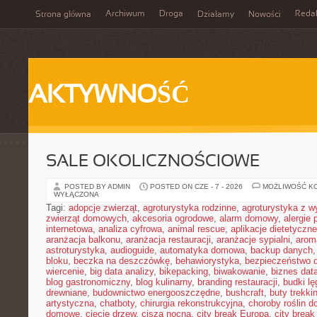
Archiwum
Droga
Reda
Strona główna
Działamy
Nowości
AKTYWNOŚĆ
SALE OKOLICZNOŚCIOWE
POSTED BY ADMIN
POSTED ON CZE - 7 - 2026
MOŻLIWOŚĆ K
WYŁĄCZONA
Tagi:
adopcje zwierząt
,
agroturystyka rodzinne
,
agroturystyka z 
zwierząt domowych
,
akcesoria ogrodowe
,
alarm domowy
,
alergie
internetowa
,
analiza cyfrowa
,
animal rescue
,
aplikacje dietetyczne
aranżacja balkonu
,
aranżacja restauracji
,
aranżacje sypialni
,
arom
astroturystyka
,
audioguide
,
automatyka domowa
,
backup danych
bloku
,
beczka na deszczówkę
,
behawiorystyka
,
bezpieczeństwo 
wiercenie
,
big data analizy
,
bikepacking
,
biwakowanie
,
biznes data
blog gastronomiczny
,
blog kulinarny
,
branding restauracji
,
budki l
drewniane
,
budownictwo energooszczędne
,
bushcraft
,
buty trekk
artystyczna
,
chatboty
,
chirurgia rekonstrukcyjna
,
choroby roślin 
domowe
,
cięcie drzew
,
cisza nocna
,
city break Europa
,
city break