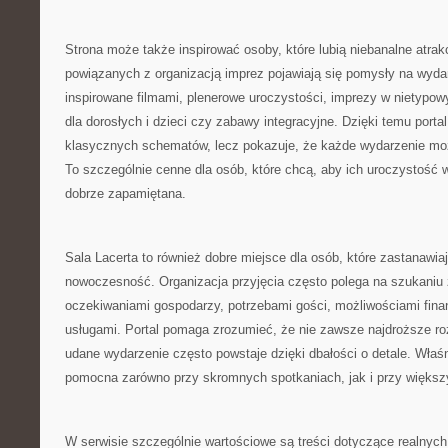
Strona może także inspirować osoby, które lubią niebanalne atra
powiązanych z organizacją imprez pojawiają się pomysły na wydar
inspirowane filmami, plenerowe uroczystości, imprezy w nietypowy
dla dorosłych i dzieci czy zabawy integracyjne. Dzięki temu portal
klasycznych schematów, lecz pokazuje, że każde wydarzenie moż
To szczególnie cenne dla osób, które chcą, aby ich uroczystość wy
dobrze zapamiętana.
Sala Lacerta to również dobre miejsce dla osób, które zastanawiaj
nowoczesność. Organizacja przyjęcia często polega na szukaniu
oczekiwaniami gospodarzy, potrzebami gości, możliwościami fin
usługami. Portal pomaga zrozumieć, że nie zawsze najdroższe ro
udane wydarzenie często powstaje dzięki dbałości o detale. Właś
pomocna zarówno przy skromnych spotkaniach, jak i przy większ
W serwisie szczególnie wartościowe są treści dotyczące realnych 