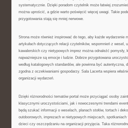
systematycznie. Dzięki poradom czytelnik może łatwiej zrozumieć
można uprościć, a gdzie warto poświęcić więcej uwagi. Takie pode
przygotowania stają się mniej nerwowe.
Strona może również inspirować do tego, aby każde wydarzenie m
artykułach dotyczących relacji czytelników, wspomnień z wesel, 
kawalerskich czy nietypowych imprez można odnaleźć pomysły, k
najważniejsze są emocje i ludzie. Dobrze przygotowana uroczysto
według katalogowych standardów, ale powinna być autentyczna, 
zgodna z oczekiwaniami gospodarzy. Sala Lacerta wspiera właśnie
organizacji wydarzeń.
Dzięki różnorodności tematów portal może przyciągać osoby zai
klasycznymi uroczystościami, jak i nowoczesnymi trendami even
będą szukać informacji o weselach, planach stołów, tortach i dekor
outdoorowych, imprezach w nietypowych miejscach, spotkaniach 
dzieci czy oszczędzaniu na organizacji przyjęcia. Taka różnorodn