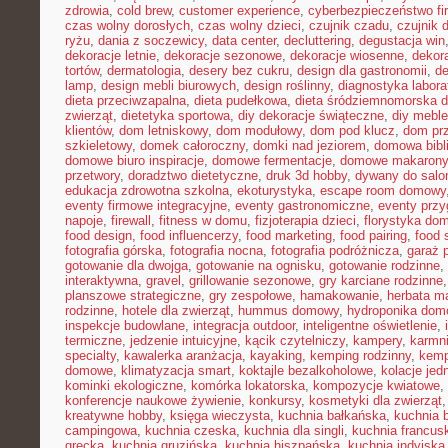
zdrowia
,
cold brew
,
customer experience
,
cyberbezpieczeństwo f
czas wolny dorosłych
,
czas wolny dzieci
,
czujnik czadu
,
czujnik
ryżu
,
dania z soczewicy
,
data center
,
decluttering
,
degustacja win
dekoracje letnie
,
dekoracje sezonowe
,
dekoracje wiosenne
,
dekor
tortów
,
dermatologia
,
desery bez cukru
,
design dla gastronomii
,
de
lamp
,
design mebli biurowych
,
design roślinny
,
diagnostyka labora
dieta przeciwzapalna
,
dieta pudełkowa
,
dieta śródziemnomorska d
zwierząt
,
dietetyka sportowa
,
diy dekoracje świąteczne
,
diy meble
klientów
,
dom letniskowy
,
dom modułowy
,
dom pod klucz
,
dom pr
szkieletowy
,
domek całoroczny
,
domki nad jeziorem
,
domowa bibl
domowe biuro inspiracje
,
domowe fermentacje
,
domowe makarony
przetwory
,
doradztwo dietetyczne
,
druk 3d hobby
,
dywany do salo
edukacja zdrowotna szkolna
,
ekoturystyka
,
escape room domowy
eventy firmowe integracyjne
,
eventy gastronomiczne
,
eventy prz
napoje
,
firewall
,
fitness w domu
,
fizjoterapia dzieci
,
florystyka do
food design
,
food influencerzy
,
food marketing
,
food pairing
,
food 
fotografia górska
,
fotografia nocna
,
fotografia podróżnicza
,
garaż 
gotowanie dla dwojga
,
gotowanie na ognisku
,
gotowanie rodzinne
,
interaktywna
,
gravel
,
grillowanie sezonowe
,
gry karciane rodzinne
planszowe strategiczne
,
gry zespołowe
,
hamakowanie
,
herbata m
rodzinne
,
hotele dla zwierząt
,
hummus domowy
,
hydroponika do
inspekcje budowlane
,
integracja outdoor
,
inteligentne oświetlenie
,
termiczne
,
jedzenie intuicyjne
,
kącik czytelniczy
,
kampery
,
karmni
specialty
,
kawalerka aranżacja
,
kayaking
,
kemping rodzinny
,
kemp
domowe
,
klimatyzacja smart
,
koktajle bezalkoholowe
,
kolacje je
kominki ekologiczne
,
komórka lokatorska
,
kompozycje kwiatowe
,
konferencje naukowe żywienie
,
konkursy
,
kosmetyki dla zwierząt
kreatywne hobby
,
księga wieczysta
,
kuchnia bałkańska
,
kuchnia b
campingowa
,
kuchnia czeska
,
kuchnia dla singli
,
kuchnia francus
grecka
,
kuchnia gruzińska
,
kuchnia hiszpańska
,
kuchnia indyjska