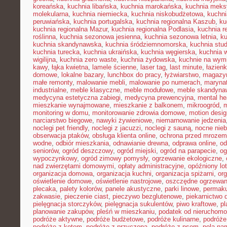
koreańska
,
kuchnia libańska
,
kuchnia marokańska
,
kuchnia mek
molekularna
,
kuchnia niemiecka
,
kuchnia niskobudżetowa
,
kuchni
peruwiańska
,
kuchnia portugalska
,
kuchnia regionalna Kaszub
,
ku
kuchnia regionalna Mazur
,
kuchnia regionalna Podlasia
,
kuchnia r
roślinna
,
kuchnia sezonowa jesienna
,
kuchnia sezonowa letnia
,
k
kuchnia skandynawska
,
kuchnia śródziemnomorska
,
kuchnia stu
kuchnia turecka
,
kuchnia ukraińska
,
kuchnia węgierska
,
kuchnia 
wigilijna
,
kuchnia zero waste
,
kuchnia żydowska
,
kuchnie na wymi
kawy
,
łąka kwietna
,
lamele ścienne
,
laser tag
,
last minute
,
łazien
domowe
,
lokalne bazary
,
lunchbox do pracy
,
łyżwiarstwo
,
magazyn
małe remonty
,
malowanie mebli
,
malowanie po numerach
,
maryna
industrialne
,
meble klasyczne
,
meble modułowe
,
meble skandyna
medycyna estetyczna zabiegi
,
medycyna prewencyjna
,
mental he
mieszkanie wynajmowane
,
mieszkanie z balkonem
,
mikroogród
,
m
monitoring w domu
,
monitorowanie zdrowia domowe
,
motion desig
narciarstwo biegowe
,
nawyki żywieniowe
,
niemarnowanie jedzenia
noclegi pet friendly
,
noclegi z jacuzzi
,
noclegi z sauną
,
nocne nie
obserwacja ptaków
,
obsługa klienta online
,
ochrona przed mrozem
wodne
,
odbiór mieszkania
,
odnawianie drewna
,
odprawa online
,
od
seniorów
,
ogród deszczowy
,
ogród miejski
,
ogród na parapecie
,
og
wypoczynkowy
,
ogród zimowy pomysły
,
ogrzewanie ekologiczne
,
nad zwierzętami domowymi
,
opłaty administracyjne
,
opóźniony lot
organizacja domowa
,
organizacja kuchni
,
organizacja spiżarni
,
org
oświetlenie domowe
,
oświetlenie nastrojowe
,
oszczędne ogrzewan
plecaka
,
palety kolorów
,
panele akustyczne
,
parki linowe
,
permaku
zakwasie
,
pieczenie ciast
,
pieczywo bezglutenowe
,
piekarnictwo
pielęgnacja storczyków
,
pielęgnacja sukulentów
,
piwo kraftowe
,
pl
planowanie zakupów
,
pleśń w mieszkaniu
,
podatek od nieruchomo
podróże aktywne
,
podróże budżetowe
,
podróże kulinarne
,
podróże
podróże z kotem
,
podróże z przyczepą
,
podróże z psem
,
pola na