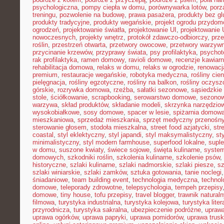
psychologiczna
,
pompy ciepła w domu
,
porównywarka lotów
,
porz
treningu
,
pozwolenie na budowę
,
prawa pasażera
,
produkty bez gl
produkty tradycyjne
,
produkty wegańskie
,
projekt ogrodu przydo
ogrodzeń
,
projektowanie światła
,
projektowanie UI
,
projektowanie
nowoczesnych
,
projekty wnętrz
,
protokół zdawczo-odbiorczy
,
prz
roślin
,
przestrzeń otwarta
,
przetwory owocowe
,
przetwory warzyw
przycinanie krzewów
,
przyprawy świata
,
psy profilaktyka
,
psychot
rak profilaktyka
,
ramen domowy
,
ravioli domowe
,
recenzje kawiarn
rehabilitacja domowa
,
relaks w domu
,
relaks w ogrodzie
,
renowacj
premium
,
restauracje wegańskie
,
robotyka medyczna
,
rośliny cie
pielęgnacja
,
rośliny egzotyczne
,
rośliny na balkon
,
rośliny oczysz
górskie
,
rozrywka domowa
,
rzeźba
,
sałatki sezonowe
,
sąsiedzkie 
stole
,
ściółkowanie
,
scrapbooking
,
serowarstwo domowe
,
sezono
warzywa
,
skład produktów
,
składanie modeli
,
skrzynka narzędzio
wysokobiałkowe
,
sosy domowe
,
spacer w lesie
,
spiżarnia domow
mieszkaniowa
,
sprzedaż mieszkania
,
sprzęt medyczny przenośn
sterowanie głosem
,
stodoła mieszkalna
,
street food azjatycki
,
str
coastal
,
styl eklektyczny
,
styl japandi
,
styl maksymalistyczny
,
st
minimalistyczny
,
styl modern farmhouse
,
superfood lokalne
,
suple
w domu
,
suszone kwiaty
,
świece sojowe
,
święta kulinarne
,
system
domowych
,
szkodniki roślin
,
szkolenia kulinarne
,
szkolenie psów
,
historyczne
,
szlaki kulinarne
,
szlaki nadmorskie
,
szlaki piesze
,
sz
szlaki winiarskie
,
szlaki zamków
,
sztuka gotowania
,
tanie noclegi
śniadaniowe
,
team building event
,
technologia medyczna
,
technol
domowe
,
teleporady zdrowotne
,
telepsychologia
,
tempeh przepisy
domowe
,
tiny house
,
tofu przepisy
,
travel blogger
,
trawnik naturaln
filmowa
,
turystyka industrialna
,
turystyka kolejowa
,
turystyka lite
przyrodnicza
,
turystyka sakralna
,
ubezpieczenie podróżne
,
uprawa
uprawa ogórków
,
uprawa papryki
,
uprawa pomidorów
,
uprawa trus