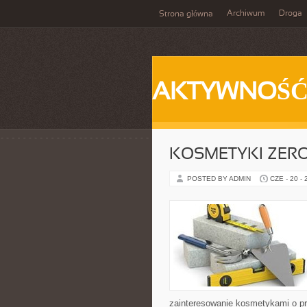
Archiwum
Droga
Strona główna
AKTYWNOŚ
KOSMETYKI ZER
POSTED BY ADMIN
CZE - 20 -
zainteresowanie kosmetykami o pr