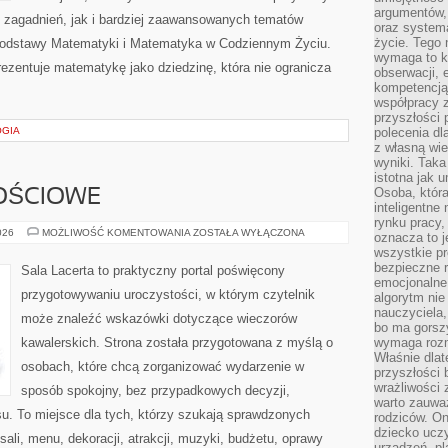
argumentów, 
zagadnień, jak i bardziej zaawansowanych tematów
oraz systema
życie. Tego 
odstawy Matematyki i Matematyka w Codziennym Życiu.
wymaga to k
ezentuje matematykę jako dziedzinę, która nie ogranicza
obserwacji, 
kompetencją
współpracy z
przyszłości 
OGIA
polecenia dl
z własną wi
wyniki. Taka 
istotna jak 
Osoba, która
OŚCIOWE
inteligentne
rynku pracy,
SALE
026
MOŻLIWOŚĆ KOMENTOWANIA
ZOSTAŁA WYŁĄCZONA
oznacza to j
OKOLICZNOŚCIOWE
wszystkie p
bezpieczne r
Sala Lacerta to praktyczny portal poświęcony
emocjonalne 
przygotowywaniu uroczystości, w którym czytelnik
algorytm nie
nauczyciela,
może znaleźć wskazówki dotyczące wieczorów
bo ma gorszy
kawalerskich. Strona została przygotowana z myślą o
wymaga rozmo
Właśnie dlat
osobach, które chcą zorganizować wydarzenie w
przyszłości 
wrażliwości
sposób spokojny, bez przypadkowych decyzji,
warto zauważ
u. To miejsce dla tych, którzy szukają sprawdzonych
rodziców. On
dziecko uczy
li, menu, dekoracji, atrakcji, muzyki, budżetu, oprawy
urządzeń, pla