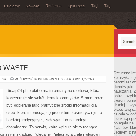
Redakcja
Tagi
Tagi
Działamy
Nowości
Spis Treści
SUB
Ć
O WASTE
Sztuczna int
kojarzyła się
KOSMETYKI
 2026
MOŻLIWOŚĆ KOMENTOWANIA
ZOSTAŁA WYŁĄCZONA
natomiast wc
ZERO
WASTE
domów jako r
Bioarp24.pl to platforma informacyjno-ofertowa, która
nauczania. Z
potrafi szyb
koncentruje się wokół dermokosmetyków. Strona może
treści i po
drugiej – wy
być odbierana jako praktyczne źródło informacji dla
przestaną sa
osób, które interesują się produktem kosmetycznym o
szkoła w og
Edukacja prz
bardziej tradycyjnym, ziołowym lub naturalnym
polegała na
charakterze. To serwis, która wpisuje się w rosnące
światów: kla
Jednym z na
ostszym składzie. Polecamy Pielęgnacja ciała i włosów i