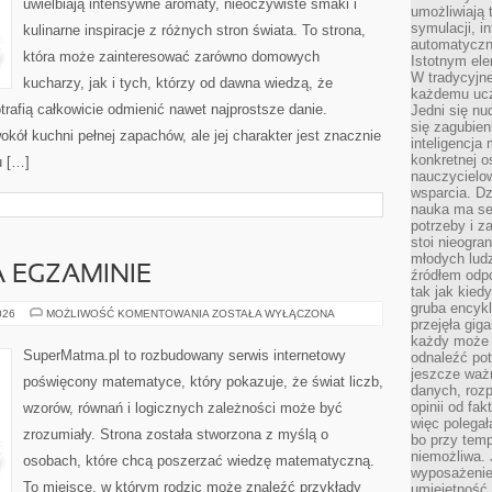
uwielbiają intensywne aromaty, nieoczywiste smaki i
umożliwiają 
symulacji, i
kulinarne inspiracje z różnych stron świata. To strona,
automatyczn
która może zainteresować zarówno domowych
Istotnym ele
W tradycyjne
kucharzy, jak i tych, którzy od dawna wiedzą, że
każdemu ucz
rafią całkowicie odmienić nawet najprostsze danie.
Jedni się nu
się zagubien
kół kuchni pełnej zapachów, ale jej charakter jest znacznie
inteligencja
konkretnej 
u […]
nauczycielow
wsparcia. Dz
nauka ma se
potrzeby i z
stoi nieogra
młodych lud
 EGZAMINIE
źródłem odpo
tak jak kied
gruba encykl
MATEMATYKA
026
MOŻLIWOŚĆ KOMENTOWANIA
ZOSTAŁA WYŁĄCZONA
przejęła gig
NA
EGZAMINIE
każdy może 
SuperMatma.pl to rozbudowany serwis internetowy
odnaleźć pot
jeszcze ważn
poświęcony matematyce, który pokazuje, że świat liczb,
danych, rozp
opinii od fa
wzorów, równań i logicznych zależności może być
więc polegał
zrozumiały. Strona została stworzona z myślą o
bo przy temp
niemożliwa. 
osobach, które chcą poszerzać wiedzę matematyczną.
wyposażenie
To miejsce, w którym rodzic może znaleźć przykłady
umiejętność