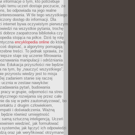
i informacje o tym, kto potrzebuje
ięki temu uczeń dostaje poczucie, że
ns, bo odpowiada na jego realne
ainteresowania. W tle tego wszystkiego
niczony dostęp do informacji. Dla
zi internet bywa oczywistym pierwszym
wiedzi na wszystkie pytania, trochę
yś dobrze zaopatrzona biblioteka czy
opedia stojąca na półce. Dziś tę rolę
antyczna
encyklopedia online
do której
coś dopisać, a algorytmy pomagają
rzebne treści. To jednak sprawia, że
iejsze staje się uczenie filtrowania
oznawania manipulacji i odróżniania
któw. Edukacja przyszłości nie będzie
a na tym, by „nauczyć wszystkiego”,
ie przyrostu wiedzy jest to misja
Jej zadaniem stanie się raczej
 ucznia w zestaw nawyków:
 zadawania pytań, budowania
pracy w grupie, odporności na stres
tycznego rozwijania się przez całe
nie da się w pełni zautomatyzować, bo
ontaktu z drugim człowiekiem,
empatii i doświadczenia. Ważną
 będzie również umiejętność
 samą sztuczną inteligencją. Uczeń
powinien wiedzieć, jak formułować
a systemów, jak łączyć ich odpowiedzi
edzą oraz jak weryfikować otrzymane