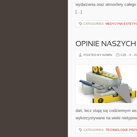
wydarzenia oraz atmosfery całego 
[…]
CATEGORIES:
MEDYCYNA ESTETY
OPINIE NASZYCH
POSTED BY ADMIN
CZE - 6 - 2
dań, lecz stają się codziennym w
wykorzystywane na wiele nietypow
CATEGORIES:
TECHNOLOGIE PRZY