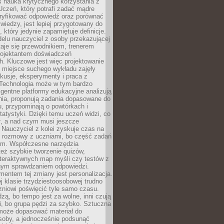
iś nauka krytycznego korzystania z
 Uczeń, który potrafi zadać mądre
eryfikować odpowiedź oraz porównać
 wiedzy, jest lepiej przygotowany do
, który jedynie zapamiętuje definicje.
elu nauczyciel z osoby przekazującej
taje się przewodnikiem, trenerem
projektantem doświadczeń
. Kluczowe jest więc projektowanie
by miejsce suchego wykładu zajęły
skusje, eksperymenty i praca z
Technologia może w tym bardzo
igentne platformy edukacyjne analizują
nia, proponują zadania dopasowane do
, przypominają o powtórkach i
statystyki. Dzięki temu uczeń widzi, co
ł, a nad czym musi jeszcze
Nauczyciel z kolei zyskuje czas na
e rozmowy z uczniami, bo część zadań
em. Współczesne narzędzia
też szybkie tworzenie quizów,
nteraktywnych map myśli czy testów z
ym sprawdzaniem odpowiedzi.
mentem tej zmiany jest personalizacja.
j klasie trzydziestoosobowej trudno
niowi poświęcić tyle samo czasu.
dzą, bo tempo jest za wolne, inni czują
i, bo grupa pędzi za szybko. Sztuczna
 może dopasować materiał do
osoby, a jednocześnie podsunąć