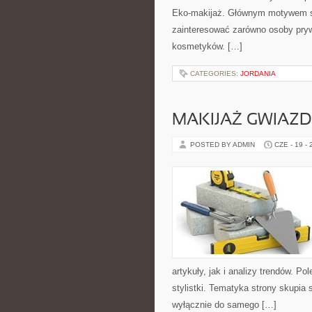
Eko-makijaż. Głównym motywem st
zainteresować zarówno osoby pryw
kosmetyków. […]
CATEGORIES:
JORDANIA
MAKIJAŻ GWIAZD
POSTED BY ADMIN
CZE - 19 -
artykuły, jak i analizy trendów. P
stylistki. Tematyka strony skupia 
wyłącznie do samego […]