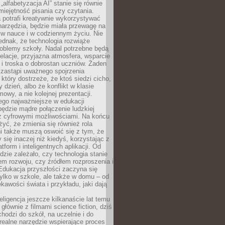
„alfabetyzacja AI” stanie się równie
umiejętność pisania czy czytania.
 potrafi kreatywnie wykorzystywać
 narzędzia, będzie miała przewagę na
 w nauce i w codziennym życiu. Nie
ednak, że technologia rozwiąże
roblemy szkoły. Nadal potrzebne będą
elacje, przyjazna atmosfera, wsparcie
i troska o dobrostan uczniów. Żaden
 zastąpi uważnego spojrzenia
 który dostrzeże, że ktoś siedzi cicho,
 dzień, albo że konflikt w klasie
wy, a nie kolejnej prezentacji.
ego najważniejsze w edukacji
będzie mądre połączenie ludzkiej
 z cyfrowymi możliwościami. Na końcu
yć, że zmienia się również rola
i także muszą oswoić się z tym, że
 się inaczej niż kiedyś, korzystając z
tform i inteligentnych aplikacji. Od
dzie zależało, czy technologia stanie
em rozwoju, czy źródłem rozproszenia i
Edukacja przyszłości zaczyna się
ylko w szkole, ale także w domu – od
kawości świata i przykładu, jaki dają
eligencja jeszcze kilkanaście lat temu
 głównie z filmami science fiction, dziś
hodzi do szkół, na uczelnie i do
ealne narzędzie wspierające proces