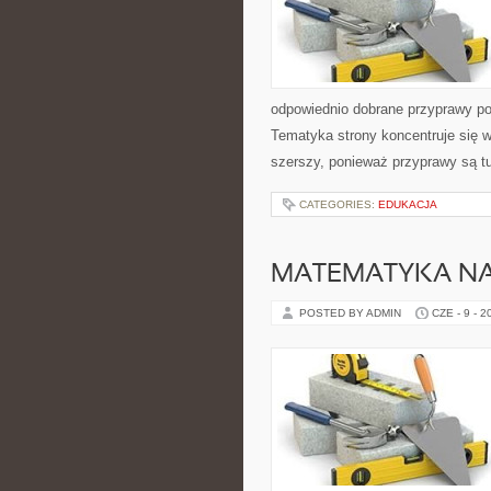
odpowiednio dobrane przyprawy pot
Tematyka strony koncentruje się wo
szerszy, ponieważ przyprawy są t
CATEGORIES:
EDUKACJA
MATEMATYKA NA
POSTED BY ADMIN
CZE - 9 - 2