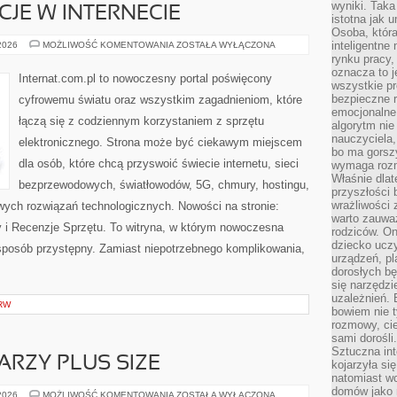
wyniki. Taka 
CJE W INTERNECIE
istotna jak 
Osoba, która
PRAWO
inteligentne
 2026
MOŻLIWOŚĆ KOMENTOWANIA
ZOSTAŁA WYŁĄCZONA
I
rynku pracy,
REGULACJE
oznacza to j
W
Internat.com.pl to nowoczesny portal poświęcony
INTERNECIE
wszystkie p
bezpieczne r
cyfrowemu światu oraz wszystkim zagadnieniom, które
emocjonalne 
łączą się z codziennym korzystaniem z sprzętu
algorytm nie
nauczyciela,
elektronicznego. Strona może być ciekawym miejscem
bo ma gorszy
dla osób, które chcą przyswoić świecie internetu, sieci
wymaga rozmo
Właśnie dlat
bezprzewodowych, światłowodów, 5G, chmury, hostingu,
przyszłości 
wrażliwości
ych rozwiązań technologicznych. Nowości na stronie:
warto zauważ
ty i Recenzje Sprzętu. To witryna, w którym nowoczesna
rodziców. On
dziecko uczy
posób przystępny. Zamiast niepotrzebnego komplikowania,
urządzeń, pla
dorosłych bę
się narzędzi
uzależnień. 
RW
bowiem nie t
rozmowy, cie
sami dorośli.
Sztuczna int
ARZY PLUS SIZE
kojarzyła się
natomiast wc
domów jako r
MAKIJAŻ
 2026
MOŻLIWOŚĆ KOMENTOWANIA
ZOSTAŁA WYŁĄCZONA