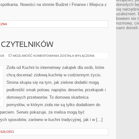
spotkania. Nowości na stronie Budżet i Finanse i Miejsca z
dorosłych bę
się narzędzi
uzależnień. 
bowiem nie t
rozmowy, cie
CZNA
sami dorośli.
 CZYTELNIKÓW
OPINIE
026
MOŻLIWOŚĆ KOMENTOWANIA
ZOSTAŁA WYŁĄCZONA
NASZYCH
CZYTELNIKÓW
Zioła od Kuchni to internetowy zakątek dla osób, które
chcą doceniać ziołową kuchnię w codziennym życiu.
Strona skupia się na tym, jak zielone dodatki mogą
podkreślić smak potraw, napojów, deserów, przekąsek i
domowych przetworów. To domowa skarbnica
pomysłów, w którym zioła nie są tylko dodatkiem do
sparciem. Serwis pokazuje, że melisa mogą być
ych sposobów, zarówno w kuchni tradycyjnej, jak i w […]
SZŁOŚCI