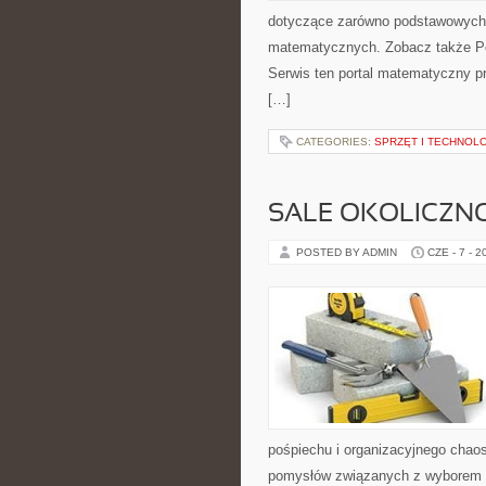
dotyczące zarówno podstawowych 
matematycznych. Zobacz także P
Serwis ten portal matematyczny pr
[…]
CATEGORIES:
SPRZĘT I TECHNOL
SALE OKOLICZN
POSTED BY ADMIN
CZE - 7 - 2
pośpiechu i organizacyjnego chaos
pomysłów związanych z wyborem sa