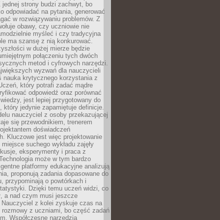
 jednej strony budzi zachwyt, bo
ko odpowiadać na pytania, generować
magać w rozwiązywaniu problemów. Z
wołuje obawy, czy uczniowie nie
modzielnie myśleć i czy tradycyjna
óle ma szansę z nią konkurować.
yszłości w dużej mierze będzie
 umiejętnym połączeniu tych dwóch
sycznych metod i cyfrowych narzędzi.
jwiększych wyzwań dla nauczycieli
iś nauka krytycznego korzystania z
 Uczeń, który potrafi zadać mądre
eryfikować odpowiedź oraz porównać
 wiedzy, jest lepiej przygotowany do
, który jedynie zapamiętuje definicje.
elu nauczyciel z osoby przekazującej
taje się przewodnikiem, trenerem
projektantem doświadczeń
. Kluczowe jest więc projektowanie
by miejsce suchego wykładu zajęły
skusje, eksperymenty i praca z
Technologia może w tym bardzo
igentne platformy edukacyjne analizują
nia, proponują zadania dopasowane do
, przypominają o powtórkach i
statystyki. Dzięki temu uczeń widzi, co
ł, a nad czym musi jeszcze
Nauczyciel z kolei zyskuje czas na
e rozmowy z uczniami, bo część zadań
em. Współczesne narzędzia