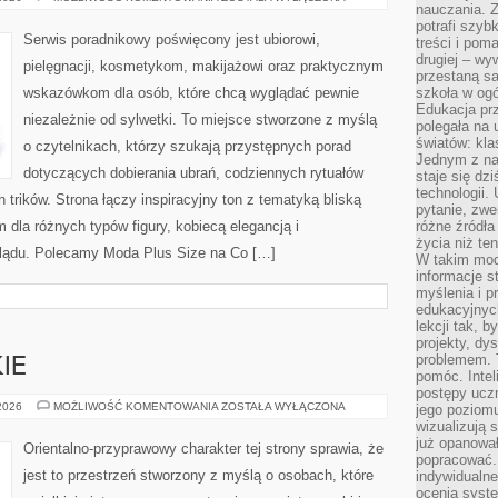
nauczania. Z
DLA
TWARZY
potrafi szyb
PLUS
Serwis poradnikowy poświęcony jest ubiorowi,
treści i po
SIZE
drugiej – wy
pielęgnacji, kosmetykom, makijażowi oraz praktycznym
przestaną sa
wskazówkom dla osób, które chcą wyglądać pewnie
szkoła w og
Edukacja prz
niezależnie od sylwetki. To miejsce stworzone z myślą
polegała na
światów: kla
o czytelnikach, którzy szukają przystępnych porad
Jednym z na
dotyczących dobierania ubrań, codziennych rytuałów
staje się dz
technologii.
trików. Strona łączy inspiracyjny ton z tematyką bliską
pytanie, zw
m dla różnych typów figury, kobiecą elegancją i
różne źródła
życia niż ten
lądu. Polecamy Moda Plus Size na Co […]
W takim mod
informacje s
myślenia i 
edukacyjnych
lekcji tak, 
projekty, dy
problemem. 
IE
pomóc. Intel
postępy ucz
PERFUMY
 2026
MOŻLIWOŚĆ KOMENTOWANIA
ZOSTAŁA WYŁĄCZONA
jego poziomu
DAMSKIE
wizualizują 
już opanowa
Orientalno-przyprawowy charakter tej strony sprawia, że
popracować. 
jest to przestrzeń stworzony z myślą o osobach, które
indywidualn
ocenia syst