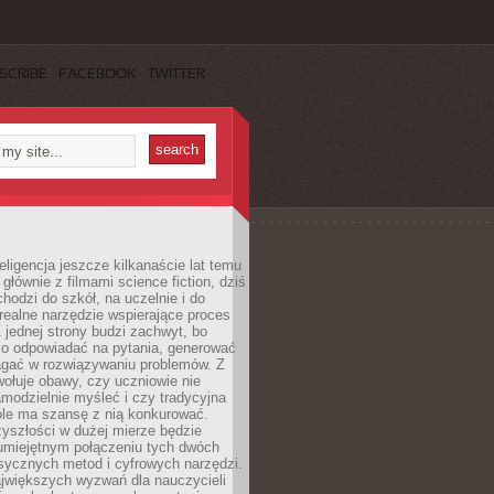
SCRIBE
FACEBOOK
TWITTER
eligencja jeszcze kilkanaście lat temu
 głównie z filmami science fiction, dziś
hodzi do szkół, na uczelnie i do
ealne narzędzie wspierające proces
 jednej strony budzi zachwyt, bo
ko odpowiadać na pytania, generować
magać w rozwiązywaniu problemów. Z
wołuje obawy, czy uczniowie nie
modzielnie myśleć i czy tradycyjna
óle ma szansę z nią konkurować.
yszłości w dużej mierze będzie
 umiejętnym połączeniu tych dwóch
sycznych metod i cyfrowych narzędzi.
jwiększych wyzwań dla nauczycieli