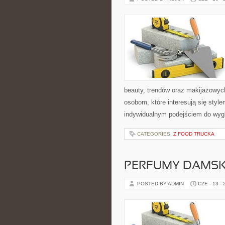
beauty, trendów oraz makijażowych 
osobom, które interesują się style
indywidualnym podejściem do wyg
CATEGORIES:
Z FOOD TRUCKA
PERFUMY DAMSK
POSTED BY ADMIN
CZE - 13 -