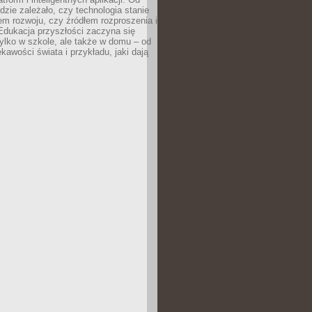
dzie zależało, czy technologia stanie
em rozwoju, czy źródłem rozproszenia i
Edukacja przyszłości zaczyna się
ylko w szkole, ale także w domu – od
kawości świata i przykładu, jaki dają