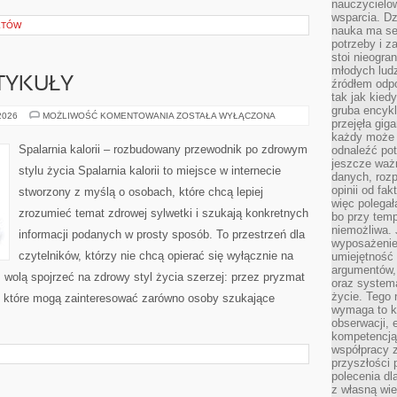
nauczycielow
wsparcia. Dz
KTÓW
nauka ma se
potrzeby i z
stoi nieogra
młodych lud
TYKUŁY
źródłem odpo
tak jak kied
gruba encykl
CZYTELNICZE
 2026
MOŻLIWOŚĆ KOMENTOWANIA
ZOSTAŁA WYŁĄCZONA
przejęła gig
ARTYKUŁY
każdy może 
Spalarnia kalorii – rozbudowany przewodnik po zdrowym
odnaleźć pot
jeszcze ważn
stylu życia Spalarnia kalorii to miejsce w internecie
danych, rozp
opinii od fa
stworzony z myślą o osobach, które chcą lepiej
więc polegał
zrozumieć temat zdrowej sylwetki i szukają konkretnych
bo przy temp
niemożliwa. 
informacji podanych w prosty sposób. To przestrzeń dla
wyposażenie
czytelników, którzy nie chcą opierać się wyłącznie na
umiejętność
argumentów, 
z wolą spojrzeć na zdrowy styl życia szerzej: przez pryzmat
oraz systema
życie. Tego 
, które mogą zainteresować zarówno osoby szukające
wymaga to k
obserwacji, 
kompetencją
współpracy z
przyszłości 
polecenia dl
z własną wi