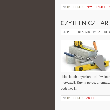
CATEGORIES:
SYLWETKI ARCHITE
CZYTELNICZE AR
POSTED BY ADMIN
CZE - 18 -
obietnicach szybkich efektów, lec
motywacji. Strona porusza tematy
podstaw, […]
CATEGORIES:
HANDEL