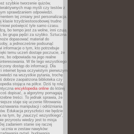
też szybkie tworzenie quizów,
nteraktywnych map myśli czy testów z
ym sprawdzaniem odpowiedzi.
mentem tej zmiany jest personalizacja.
j klasie trzydziestoosobowej trudno
niowi poświęcić tyle samo czasu.
dzą, bo tempo jest za wolne, inni czują
i, bo grupa pędzi za szybko. Sztuczna
 może dopasować materiał do
osoby, a jednocześnie podsunąć
i informacje o tym, kto potrzebuje
ięki temu uczeń dostaje poczucie, że
ns, bo odpowiada na jego realne
ainteresowania. W tle tego wszystkiego
niczony dostęp do informacji. Dla
zi internet bywa oczywistym pierwszym
wiedzi na wszystkie pytania, trochę
yś dobrze zaopatrzona biblioteka czy
opedia stojąca na półce. Dziś tę rolę
antyczna
encyklopedia online
do której
coś dopisać, a algorytmy pomagają
rzebne treści. To jednak sprawia, że
iejsze staje się uczenie filtrowania
oznawania manipulacji i odróżniania
któw. Edukacja przyszłości nie będzie
a na tym, by „nauczyć wszystkiego”,
ie przyrostu wiedzy jest to misja
Jej zadaniem stanie się raczej
 ucznia w zestaw nawyków:
 zadawania pytań, budowania