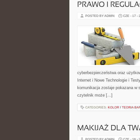
PRAWO I REGULA
POSTED BY ADMIN
CZE - 17 -
cyberbezpieczeństwa oraz użytkow
Internet i Nowe Technologie i Tes
komunikacja zostaje pokazana w s
czytelnik może […]
CATEGORIES:
KOLOR I TEORIA BA
MAKIJAŻ DLA TW
POSTED BY ADMIN
CZE - 16 -