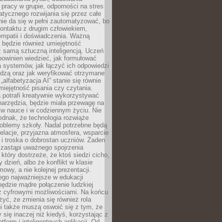
pracy w grupie, odporności na stres
tycznego rozwijania się przez całe
nie da się w pełni zautomatyzować, bo
ontaktu z drugim człowiekiem,
empatii i doświadczenia. Ważną
 będzie również umiejętność
 samą sztuczną inteligencją. Uczeń
powinien wiedzieć, jak formułować
a systemów, jak łączyć ich odpowiedzi
edzą oraz jak weryfikować otrzymane
„alfabetyzacja AI” stanie się równie
umiejętność pisania czy czytania.
 potrafi kreatywnie wykorzystywać
 narzędzia, będzie miała przewagę na
 w nauce i w codziennym życiu. Nie
ednak, że technologia rozwiąże
roblemy szkoły. Nadal potrzebne będą
elacje, przyjazna atmosfera, wsparcie
i troska o dobrostan uczniów. Żaden
 zastąpi uważnego spojrzenia
 który dostrzeże, że ktoś siedzi cicho,
 dzień, albo że konflikt w klasie
wy, a nie kolejnej prezentacji.
ego najważniejsze w edukacji
będzie mądre połączenie ludzkiej
 z cyfrowymi możliwościami. Na końcu
yć, że zmienia się również rola
i także muszą oswoić się z tym, że
 się inaczej niż kiedyś, korzystając z
tform i inteligentnych aplikacji. Od