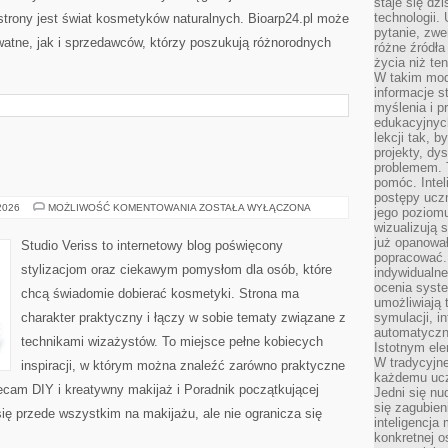
staje się dz
technologii.
rony jest świat kosmetyków naturalnych. Bioarp24.pl może
pytanie, zw
atne, jak i sprzedawców, którzy poszukują różnorodnych
różne źródła
życia niż ten
W takim mod
informacje s
myślenia i 
edukacyjnych
lekcji tak, 
projekty, dy
problemem. 
pomóc. Intel
postępy ucz
MAKIJAŻ
 2026
MOŻLIWOŚĆ KOMENTOWANIA
ZOSTAŁA WYŁĄCZONA
jego poziomu
GWIAZD
wizualizują 
już opanowa
Studio Veriss to internetowy blog poświęcony
popracować. 
stylizacjom oraz ciekawym pomysłom dla osób, które
indywidualn
ocenia syst
chcą świadomie dobierać kosmetyki. Strona ma
umożliwiają 
charakter praktyczny i łączy w sobie tematy związane z
symulacji, i
automatyczn
technikami wizażystów. To miejsce pełne kobiecych
Istotnym ele
W tradycyjne
inspiracji, w którym można znaleźć zarówno praktyczne
każdemu ucz
olecam DIY i kreatywny makijaż i Poradnik początkującej
Jedni się nu
się zagubien
się przede wszystkim na makijażu, ale nie ogranicza się
inteligencja
konkretnej 