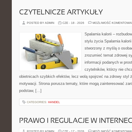
CZYTELNICZE ARTYKUŁY
POSTED BY ADMIN
CZE - 18 - 2026
MOŻLIWOŚĆ KOMENTOWA
Spalarnia kalorii – rozbud
stylu życia Spalarnia kalori
stworzony z myślą o osobac
zrozumieć temat zdrowej sy
informacji podanych w pros
czytelników, którzy nie chc
obietnicach szybkich efektów, lecz wolą spojrzeć na zdrowy styl 
motywacji. Strona porusza tematy, które mogą zainteresować za
podstaw, […]
CATEGORIES:
HANDEL
PRAWO I REGULACJE W INTERNEC
POSTED BY ADMIN
CZE - 17 - 2026
MOŻLIWOŚĆ KOMENTOWA