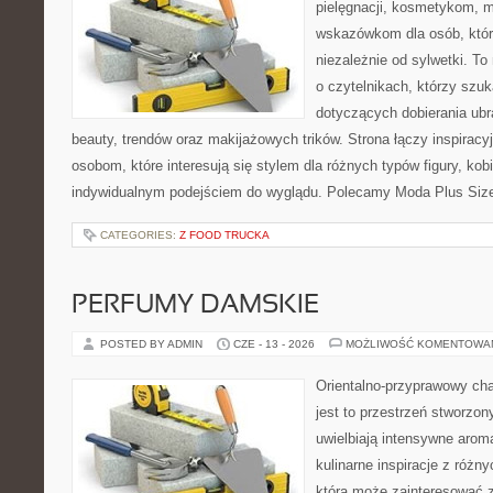
pielęgnacji, kosmetykom, 
wskazówkom dla osób, któr
niezależnie od sylwetki. T
o czytelnikach, którzy szu
dotyczących dobierania ubr
beauty, trendów oraz makijażowych trików. Strona łączy inspiracy
osobom, które interesują się stylem dla różnych typów figury, kobi
indywidualnym podejściem do wyglądu. Polecamy Moda Plus Siz
CATEGORIES:
Z FOOD TRUCKA
PERFUMY DAMSKIE
POSTED BY ADMIN
CZE - 13 - 2026
MOŻLIWOŚĆ KOMENTOWA
Orientalno-przyprawowy char
jest to przestrzeń stworzon
uwielbiają intensywne aroma
kulinarne inspiracje z różny
która może zainteresować