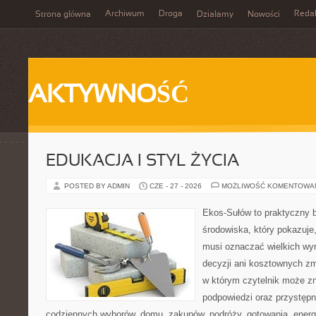
Archiwum
Droga
Reda
Strona główna
Działamy
Nowości
AKTYWNOŚĆ
EDUKACJA I STYL ŻYCIA
POSTED BY ADMIN
CZE - 27 - 2026
MOŻLIWOŚĆ KOMENTOWA
Ekos-Sułów to praktyczny 
środowiska, który pokazuje,
musi oznaczać wielkich wy
decyzji ani kosztownych zm
w którym czytelnik może zn
podpowiedzi oraz przystępn
codziennych wyborów, domu, zakupów, podróży, gotowania, energii