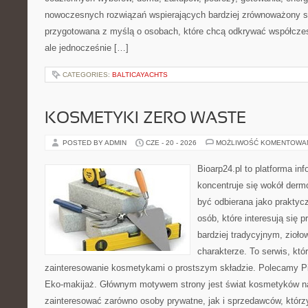
nowoczesnych rozwiązań wspierających bardziej zrównoważony sty
przygotowana z myślą o osobach, które chcą odkrywać współcz
ale jednocześnie […]
CATEGORIES:
BALTICAYACHTS
KOSMETYKI ZERO WASTE
POSTED BY ADMIN
CZE - 20 - 2026
MOŻLIWOŚĆ KOMENTOWA
Bioarp24.pl to platforma in
koncentruje się wokół der
być odbierana jako praktycz
osób, które interesują się
bardziej tradycyjnym, zioł
charakterze. To serwis, któ
zainteresowanie kosmetykami o prostszym składzie. Polecamy Pie
Eko-makijaż. Głównym motywem strony jest świat kosmetyków na
zainteresować zarówno osoby prywatne, jak i sprzedawców, któr