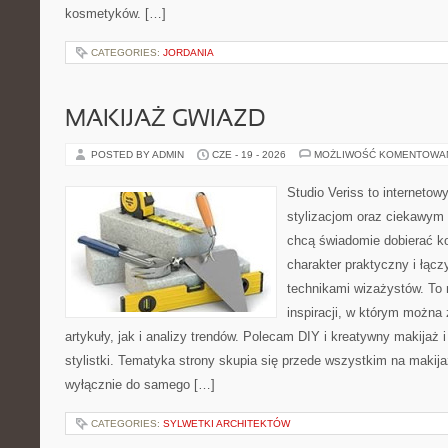
kosmetyków. […]
CATEGORIES:
JORDANIA
MAKIJAŻ GWIAZD
POSTED BY ADMIN
CZE - 19 - 2026
MOŻLIWOŚĆ KOMENTOWA
Studio Veriss to internetow
stylizacjom oraz ciekawym
chcą świadomie dobierać k
charakter praktyczny i łąc
technikami wizażystów. To 
inspiracji, w którym można
artykuły, jak i analizy trendów. Polecam DIY i kreatywny makijaż 
stylistki. Tematyka strony skupia się przede wszystkim na makijaż
wyłącznie do samego […]
CATEGORIES:
SYLWETKI ARCHITEKTÓW