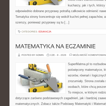
kucharzy, jak i tych, którz
odpowiednio dobrane przyprawy potrafią całkowicie odmienić nawe
Tematyka strony koncentruje się wokół kuchni pełnej zapachów, al
szerszy, ponieważ przyprawy są tu […]
CATEGORIES:
EDUKACJA
MATEMATYKA NA EGZAMINIE
POSTED BY ADMIN
CZE - 9 - 2026
MOŻLIWOŚĆ KOMENTOWAN
SuperMatma.pl to rozbudow
poświęcony matematyce, któ
wzorów, równań i logicznyc
zrozumiały. Strona została
osobach, które chcą posze
To miejsce, w którym rodzi
dotyczące zarówno podstawowych zagadnień, jak i bardziej zaa
matematycznych. Zobacz także Podstawy Matematyki i Matemat