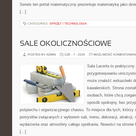
Serwis ten portal matematyczny prezentuje matematykę jako dzied
[…]
CATEGORIES:
SPRZĘT I TECHNOLOGIA
SALE OKOLICZNOŚCIOWE
POSTED BY ADMIN
CZE - 7 - 2026
MOŻLIWOŚĆ KOMENTOWAN
Sala Lacerta to praktyczny
przygotowywaniu uroczystoś
może znaleźć wskazówki d
kawalerskich. Strona zosta
osobach, które chcą zorga
sposób spokojny, bez przy
pośpiechu i organizacyjnego chaosu. To miejsce dla tych, którz
pomysłów związanych z wyborem sali, menu, dekoracji, atrakcji,
wydarzenia oraz atmosfery całego spotkania. Nowości na stronie 
[…]