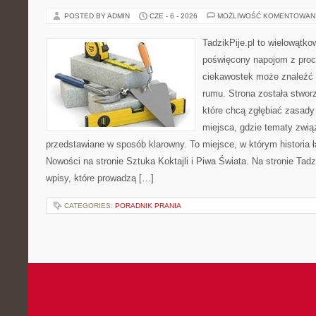
POSTED BY ADMIN
CZE - 6 - 2026
MOŻLIWOŚĆ KOMENTOWAN
TadzikPije.pl to wielowątk
poświęcony napojom z proc
ciekawostek może znaleźć i
rumu. Strona została stwor
które chcą zgłębiać zasady 
miejsca, gdzie tematy zwią
przedstawiane w sposób klarowny. To miejsce, w którym historia 
Nowości na stronie Sztuka Koktajli i Piwa Świata. Na stronie Tad
wpisy, które prowadzą […]
CATEGORIES:
PORADNIK PRANIA