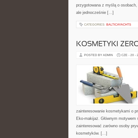
przygotowana z myślą o osobach,
ale jednocześnie […]
CATEGORIES:
BALTICAYACHTS
KOSMETYKI ZER
POSTED BY ADMIN
CZE - 20 -
zainteresowanie kosmetykami o pr
Eko-makijaż. Głównym motywem st
zainteresować zarówno osoby pryw
kosmetyków. […]