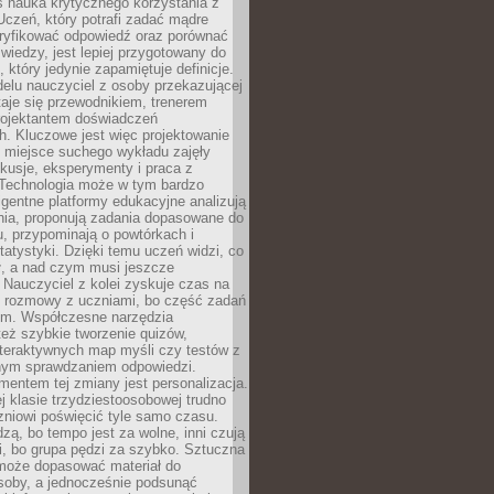
iś nauka krytycznego korzystania z
 Uczeń, który potrafi zadać mądre
eryfikować odpowiedź oraz porównać
 wiedzy, jest lepiej przygotowany do
, który jedynie zapamiętuje definicje.
elu nauczyciel z osoby przekazującej
taje się przewodnikiem, trenerem
projektantem doświadczeń
. Kluczowe jest więc projektowanie
by miejsce suchego wykładu zajęły
skusje, eksperymenty i praca z
Technologia może w tym bardzo
igentne platformy edukacyjne analizują
nia, proponują zadania dopasowane do
, przypominają o powtórkach i
statystyki. Dzięki temu uczeń widzi, co
ł, a nad czym musi jeszcze
Nauczyciel z kolei zyskuje czas na
e rozmowy z uczniami, bo część zadań
em. Współczesne narzędzia
też szybkie tworzenie quizów,
nteraktywnych map myśli czy testów z
ym sprawdzaniem odpowiedzi.
mentem tej zmiany jest personalizacja.
j klasie trzydziestoosobowej trudno
niowi poświęcić tyle samo czasu.
dzą, bo tempo jest za wolne, inni czują
i, bo grupa pędzi za szybko. Sztuczna
 może dopasować materiał do
osoby, a jednocześnie podsunąć