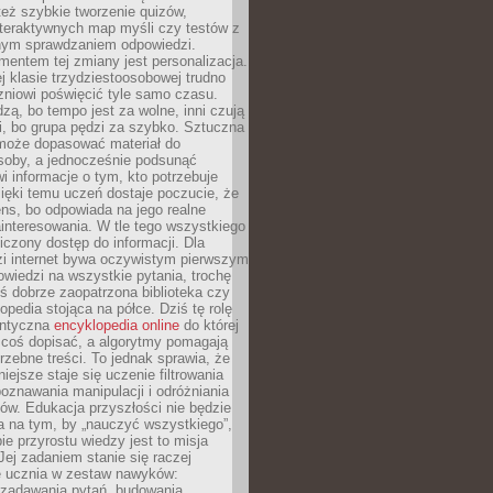
też szybkie tworzenie quizów,
nteraktywnych map myśli czy testów z
ym sprawdzaniem odpowiedzi.
mentem tej zmiany jest personalizacja.
j klasie trzydziestoosobowej trudno
niowi poświęcić tyle samo czasu.
dzą, bo tempo jest za wolne, inni czują
i, bo grupa pędzi za szybko. Sztuczna
 może dopasować materiał do
osoby, a jednocześnie podsunąć
i informacje o tym, kto potrzebuje
ięki temu uczeń dostaje poczucie, że
ns, bo odpowiada na jego realne
ainteresowania. W tle tego wszystkiego
niczony dostęp do informacji. Dla
zi internet bywa oczywistym pierwszym
wiedzi na wszystkie pytania, trochę
yś dobrze zaopatrzona biblioteka czy
opedia stojąca na półce. Dziś tę rolę
antyczna
encyklopedia online
do której
coś dopisać, a algorytmy pomagają
rzebne treści. To jednak sprawia, że
iejsze staje się uczenie filtrowania
oznawania manipulacji i odróżniania
któw. Edukacja przyszłości nie będzie
a na tym, by „nauczyć wszystkiego”,
ie przyrostu wiedzy jest to misja
Jej zadaniem stanie się raczej
 ucznia w zestaw nawyków:
 zadawania pytań, budowania