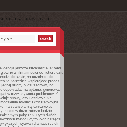
SCRIBE
FACEBOOK
TWITTER
eligencja jeszcze kilkanaście lat temu
 głównie z filmami science fiction, dziś
hodzi do szkół, na uczelnie i do
ealne narzędzie wspierające proces
 jednej strony budzi zachwyt, bo
ko odpowiadać na pytania, generować
magać w rozwiązywaniu problemów. Z
wołuje obawy, czy uczniowie nie
modzielnie myśleć i czy tradycyjna
óle ma szansę z nią konkurować.
yszłości w dużej mierze będzie
 umiejętnym połączeniu tych dwóch
sycznych metod i cyfrowych narzędzi.
jwiększych wyzwań dla nauczycieli