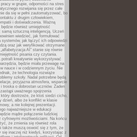
pracy w grupie, odporności na stres
tycznego rozwijania się przez całe
nie da się w pełni zautomatyzować, bo
ontaktu z drugim człowiekiem,
empatii i doświadczenia. Ważną
 będzie również umiejętność
 samą sztuczną inteligencją. Uczeń
powinien wiedzieć, jak formułować
a systemów, jak łączyć ich odpowiedzi
edzą oraz jak weryfikować otrzymane
„alfabetyzacja AI” stanie się równie
umiejętność pisania czy czytania.
 potrafi kreatywnie wykorzystywać
 narzędzia, będzie miała przewagę na
 w nauce i w codziennym życiu. Nie
ednak, że technologia rozwiąże
roblemy szkoły. Nadal potrzebne będą
elacje, przyjazna atmosfera, wsparcie
i troska o dobrostan uczniów. Żaden
 zastąpi uważnego spojrzenia
 który dostrzeże, że ktoś siedzi cicho,
 dzień, albo że konflikt w klasie
wy, a nie kolejnej prezentacji.
ego najważniejsze w edukacji
będzie mądre połączenie ludzkiej
 z cyfrowymi możliwościami. Na końcu
yć, że zmienia się również rola
i także muszą oswoić się z tym, że
 się inaczej niż kiedyś, korzystając z
tform i inteligentnych aplikacji. Od