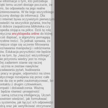
i informacje o tym, kto potrzebuje
ięki temu uczeń dostaje poczucie, że
ns, bo odpowiada na jego realne
ainteresowania. W tle tego wszystkiego
niczony dostęp do informacji. Dla
zi internet bywa oczywistym pierwszym
wiedzi na wszystkie pytania, trochę
yś dobrze zaopatrzona biblioteka czy
opedia stojąca na półce. Dziś tę rolę
antyczna
encyklopedia online
do której
coś dopisać, a algorytmy pomagają
rzebne treści. To jednak sprawia, że
iejsze staje się uczenie filtrowania
oznawania manipulacji i odróżniania
któw. Edukacja przyszłości nie będzie
a na tym, by „nauczyć wszystkiego”,
ie przyrostu wiedzy jest to misja
Jej zadaniem stanie się raczej
 ucznia w zestaw nawyków:
 zadawania pytań, budowania
pracy w grupie, odporności na stres
tycznego rozwijania się przez całe
nie da się w pełni zautomatyzować, bo
ontaktu z drugim człowiekiem,
empatii i doświadczenia. Ważną
 będzie również umiejętność
 samą sztuczną inteligencją. Uczeń
powinien wiedzieć, jak formułować
a systemów, jak łączyć ich odpowiedzi
edzą oraz jak weryfikować otrzymane