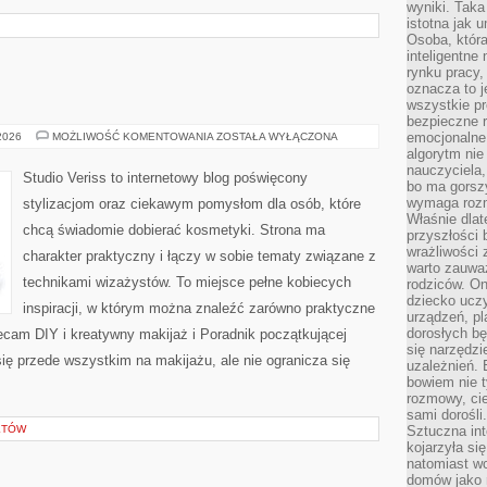
wyniki. Taka 
istotna jak 
Osoba, która
inteligentne
rynku pracy,
oznacza to j
wszystkie p
bezpieczne r
MAKIJAŻ
emocjonalne 
 2026
MOŻLIWOŚĆ KOMENTOWANIA
ZOSTAŁA WYŁĄCZONA
GWIAZD
algorytm nie
nauczyciela,
Studio Veriss to internetowy blog poświęcony
bo ma gorszy
wymaga rozmo
stylizacjom oraz ciekawym pomysłom dla osób, które
Właśnie dlat
chcą świadomie dobierać kosmetyki. Strona ma
przyszłości 
wrażliwości
charakter praktyczny i łączy w sobie tematy związane z
warto zauważ
technikami wizażystów. To miejsce pełne kobiecych
rodziców. On
dziecko uczy
inspiracji, w którym można znaleźć zarówno praktyczne
urządzeń, pla
dorosłych bę
olecam DIY i kreatywny makijaż i Poradnik początkującej
się narzędzi
się przede wszystkim na makijażu, ale nie ogranicza się
uzależnień. 
bowiem nie t
rozmowy, cie
sami dorośli.
KTÓW
Sztuczna int
kojarzyła się
natomiast wc
domów jako r