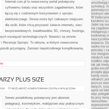
W
Internat.com.pl to nowoczesny portal poświęcony
umożliwiają 
INTERNECIE
symulacji, i
cyfrowemu światu oraz wszystkim zagadnieniom, które
automatyczn
łączą się z codziennym korzystaniem z sprzętu
Istotnym ele
W tradycyjne
elektronicznego. Strona może być ciekawym miejscem
każdemu ucz
Jedni się nu
dla osób, które chcą przyswoić świecie internetu, sieci
się zagubien
bezprzewodowych, światłowodów, 5G, chmury, hostingu,
inteligencja
konkretnej 
ych rozwiązań technologicznych. Nowości na stronie:
nauczycielow
ty i Recenzje Sprzętu. To witryna, w którym nowoczesna
wsparcia. Dz
nauka ma se
posób przystępny. Zamiast niepotrzebnego komplikowania,
potrzeby i z
stoi nieogra
młodych lud
źródłem odpo
RW
tak jak kied
gruba encykl
przejęła gig
każdy może 
ARZY PLUS SIZE
odnaleźć pot
jeszcze ważn
danych, rozp
MAKIJAŻ
 2026
MOŻLIWOŚĆ KOMENTOWANIA
ZOSTAŁA WYŁĄCZONA
opinii od fa
DLA
więc polegał
TWARZY
PLUS
bo przy temp
Serwis poradnikowy poświęcony jest ubiorowi,
SIZE
niemożliwa. 
pielęgnacji, kosmetykom, makijażowi oraz praktycznym
wyposażenie
umiejętność