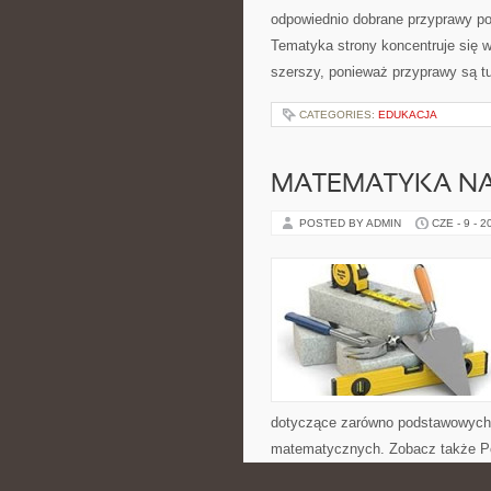
odpowiednio dobrane przyprawy pot
Tematyka strony koncentruje się wo
szerszy, ponieważ przyprawy są t
CATEGORIES:
EDUKACJA
MATEMATYKA NA
POSTED BY ADMIN
CZE - 9 - 2
dotyczące zarówno podstawowych 
matematycznych. Zobacz także P
Serwis ten portal matematyczny pr