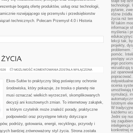
staje się dz
technologii.
zentuje bogatą ofertę produktów, usług oraz technologii,
pytanie, zw
amicznie rozwijającego się przemysłu i przedsiębiorstw
różne źródła
życia niż ten
ązań technicznych. Polecam Przemysł 4.0 i Historia
W takim mod
informacje s
myślenia i 
edukacyjnych
lekcji tak, 
projekty, dy
problemem. 
pomóc. Intel
 ŻYCIA
postępy ucz
jego poziomu
wizualizują 
EDUKACJA
 2026
MOŻLIWOŚĆ KOMENTOWANIA
ZOSTAŁA WYŁĄCZONA
już opanowa
I
STYL
popracować. 
ŻYCIA
Ekos-Sułów to praktyczny blog poświęcony ochronie
indywidualn
ocenia syst
środowiska, który pokazuje, że troska o planetę nie
umożliwiają 
symulacji, i
musi oznaczać wielkich wyrzeczeń, skomplikowanych
automatyczn
decyzji ani kosztownych zmian. To internetowy zakątek,
Istotnym ele
W tradycyjne
w którym czytelnik może znaleźć porady, praktyczne
każdemu ucz
podpowiedzi oraz przystępne teksty dotyczące
Jedni się nu
się zagubien
w, podróży, gotowania, energii, recyklingu, przyrody i
inteligencja
konkretnej 
cych bardziej zrównoważony styl życia. Strona została