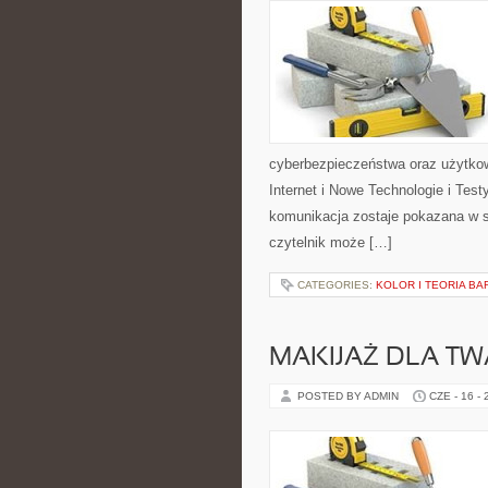
cyberbezpieczeństwa oraz użytkow
Internet i Nowe Technologie i Tes
komunikacja zostaje pokazana w s
czytelnik może […]
CATEGORIES:
KOLOR I TEORIA BA
MAKIJAŻ DLA TW
POSTED BY ADMIN
CZE - 16 -