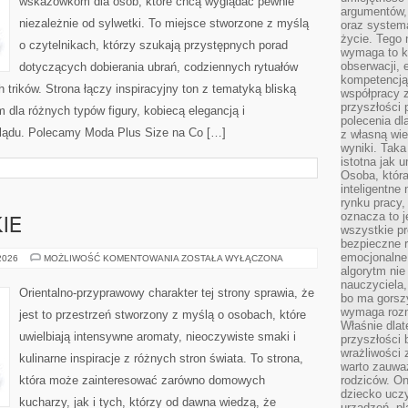
wskazówkom dla osób, które chcą wyglądać pewnie
argumentów, 
niezależnie od sylwetki. To miejsce stworzone z myślą
oraz systema
życie. Tego 
o czytelnikach, którzy szukają przystępnych porad
wymaga to k
obserwacji, 
dotyczących dobierania ubrań, codziennych rytuałów
kompetencją
trików. Strona łączy inspiracyjny ton z tematyką bliską
współpracy z
przyszłości 
m dla różnych typów figury, kobiecą elegancją i
polecenia dl
lądu. Polecamy Moda Plus Size na Co […]
z własną wi
wyniki. Taka 
istotna jak 
Osoba, która
inteligentne
rynku pracy,
oznacza to j
IE
wszystkie p
bezpieczne r
emocjonalne 
PERFUMY
 2026
MOŻLIWOŚĆ KOMENTOWANIA
ZOSTAŁA WYŁĄCZONA
DAMSKIE
algorytm nie
nauczyciela,
Orientalno-przyprawowy charakter tej strony sprawia, że
bo ma gorszy
wymaga rozmo
jest to przestrzeń stworzony z myślą o osobach, które
Właśnie dlat
uwielbiają intensywne aromaty, nieoczywiste smaki i
przyszłości 
wrażliwości
kulinarne inspiracje z różnych stron świata. To strona,
warto zauważ
która może zainteresować zarówno domowych
rodziców. On
dziecko uczy
kucharzy, jak i tych, którzy od dawna wiedzą, że
urządzeń, pla