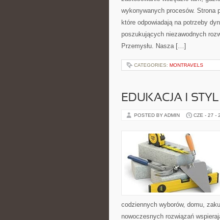
wykonywanych procesów. Strona pre
które odpowiadają na potrzeby dyn
poszukujących niezawodnych rozwi
Przemysłu. Nasza […]
CATEGORIES:
MONTRAVELS
EDUKACJA I STYL
POSTED BY ADMIN
CZE - 27 -
codziennych wyborów, domu, zakupó
nowoczesnych rozwiązań wspierają