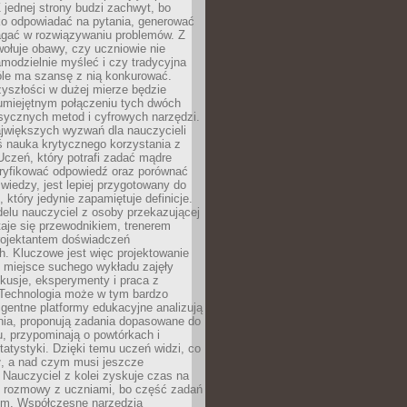
 jednej strony budzi zachwyt, bo
ko odpowiadać na pytania, generować
magać w rozwiązywaniu problemów. Z
wołuje obawy, czy uczniowie nie
modzielnie myśleć i czy tradycyjna
óle ma szansę z nią konkurować.
yszłości w dużej mierze będzie
 umiejętnym połączeniu tych dwóch
sycznych metod i cyfrowych narzędzi.
jwiększych wyzwań dla nauczycieli
iś nauka krytycznego korzystania z
 Uczeń, który potrafi zadać mądre
eryfikować odpowiedź oraz porównać
 wiedzy, jest lepiej przygotowany do
, który jedynie zapamiętuje definicje.
elu nauczyciel z osoby przekazującej
taje się przewodnikiem, trenerem
projektantem doświadczeń
. Kluczowe jest więc projektowanie
by miejsce suchego wykładu zajęły
skusje, eksperymenty i praca z
Technologia może w tym bardzo
igentne platformy edukacyjne analizują
nia, proponują zadania dopasowane do
, przypominają o powtórkach i
statystyki. Dzięki temu uczeń widzi, co
ł, a nad czym musi jeszcze
Nauczyciel z kolei zyskuje czas na
e rozmowy z uczniami, bo część zadań
em. Współczesne narzędzia