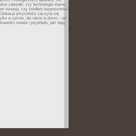
dzie zależało, czy technologia stanie
em rozwoju, czy źródłem rozproszenia i
Edukacja przyszłości zaczyna się
ylko w szkole, ale także w domu – od
kawości świata i przykładu, jaki dają