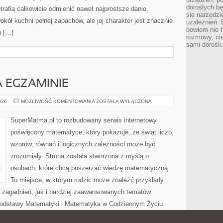
dorosłych bę
rafią całkowicie odmienić nawet najprostsze danie.
się narzędzi
kół kuchni pełnej zapachów, ale jej charakter jest znacznie
uzależnień. 
bowiem nie t
u […]
rozmowy, cie
sami dorośli.
 EGZAMINIE
MATEMATYKA
026
MOŻLIWOŚĆ KOMENTOWANIA
ZOSTAŁA WYŁĄCZONA
NA
EGZAMINIE
SuperMatma.pl to rozbudowany serwis internetowy
poświęcony matematyce, który pokazuje, że świat liczb,
wzorów, równań i logicznych zależności może być
zrozumiały. Strona została stworzona z myślą o
osobach, które chcą poszerzać wiedzę matematyczną.
To miejsce, w którym rodzic może znaleźć przykłady
zagadnień, jak i bardziej zaawansowanych tematów
odstawy Matematyki i Matematyka w Codziennym Życiu.
ezentuje matematykę jako dziedzinę, która nie ogranicza