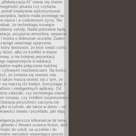
„alfabetyzacja AI” stanie się równie
umiejętność pisania czy czytania.
 potrafi kreatywnie wykorzystywać
 narzędzia, będzie miała przewagę na
 w nauce i w codziennym życiu. Nie
ednak, że technologia rozwiąże
roblemy szkoły. Nadal potrzebne będą
elacje, przyjazna atmosfera, wsparcie
i troska o dobrostan uczniów. Żaden
 zastąpi uważnego spojrzenia
 który dostrzeże, że ktoś siedzi cicho,
 dzień, albo że konflikt w klasie
wy, a nie kolejnej prezentacji.
ego najważniejsze w edukacji
będzie mądre połączenie ludzkiej
 z cyfrowymi możliwościami. Na końcu
yć, że zmienia się również rola
i także muszą oswoić się z tym, że
 się inaczej niż kiedyś, korzystając z
tform i inteligentnych aplikacji. Od
dzie zależało, czy technologia stanie
em rozwoju, czy źródłem rozproszenia i
Edukacja przyszłości zaczyna się
ylko w szkole, ale także w domu – od
kawości świata i przykładu, jaki dają
eligencja jeszcze kilkanaście lat temu
 głównie z filmami science fiction, dziś
hodzi do szkół, na uczelnie i do
ealne narzędzie wspierające proces