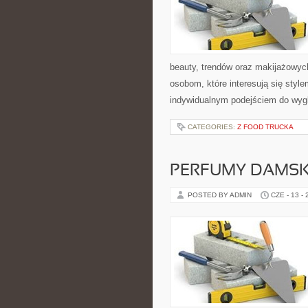
beauty, trendów oraz makijażowych 
osobom, które interesują się style
indywidualnym podejściem do wyg
CATEGORIES:
Z FOOD TRUCKA
PERFUMY DAMSK
POSTED BY ADMIN
CZE - 13 -