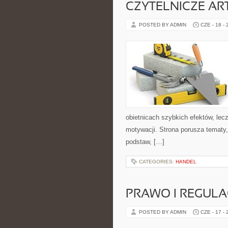
CZYTELNICZE AR
POSTED BY ADMIN
CZE - 18 -
obietnicach szybkich efektów, lec
motywacji. Strona porusza tematy
podstaw, […]
CATEGORIES:
HANDEL
PRAWO I REGULA
POSTED BY ADMIN
CZE - 17 -