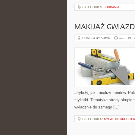
CATEGORIES:
JORDANIA
MAKIJAŻ GWIAZD
POSTED BY ADMIN
CZE - 19 -
artykuły, jak i analizy trendów. P
stylistki. Tematyka strony skupia 
wyłącznie do samego […]
CATEGORIES:
SYLWETKI ARCHITE