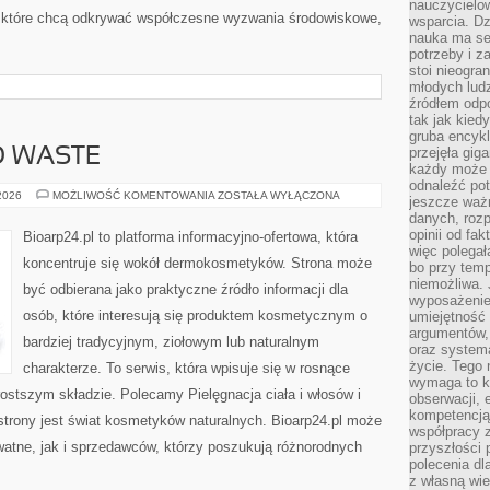
nauczycielow
 które chcą odkrywać współczesne wyzwania środowiskowe,
wsparcia. Dz
nauka ma se
potrzeby i z
stoi nieogra
młodych lud
źródłem odpo
tak jak kied
gruba encykl
przejęła gig
O WASTE
każdy może 
odnaleźć pot
KOSMETYKI
 2026
MOŻLIWOŚĆ KOMENTOWANIA
ZOSTAŁA WYŁĄCZONA
jeszcze ważn
ZERO
danych, rozp
WASTE
opinii od fa
Bioarp24.pl to platforma informacyjno-ofertowa, która
więc polegał
koncentruje się wokół dermokosmetyków. Strona może
bo przy temp
niemożliwa. 
być odbierana jako praktyczne źródło informacji dla
wyposażenie
osób, które interesują się produktem kosmetycznym o
umiejętność
argumentów, 
bardziej tradycyjnym, ziołowym lub naturalnym
oraz systema
życie. Tego 
charakterze. To serwis, która wpisuje się w rosnące
wymaga to k
ostszym składzie. Polecamy Pielęgnacja ciała i włosów i
obserwacji, 
kompetencją
rony jest świat kosmetyków naturalnych. Bioarp24.pl może
współpracy z
atne, jak i sprzedawców, którzy poszukują różnorodnych
przyszłości 
polecenia dl
z własną wi