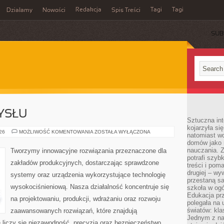
Redakcja
Tagi
Tagi
Działamy
Nowości
Spis Treści
SUB
Ć
YSŁU
Sztuczna int
kojarzyła się
HISTORIA
026
MOŻLIWOŚĆ KOMENTOWANIA
ZOSTAŁA WYŁĄCZONA
natomiast wc
PRZEMYSŁU
domów jako r
nauczania. Z
Tworzymy innowacyjne rozwiązania przeznaczone dla
potrafi szyb
zakładów produkcyjnych, dostarczając sprawdzone
treści i po
drugiej – wy
systemy oraz urządzenia wykorzystujące technologię
przestaną sa
wysokociśnieniową. Nasza działalność koncentruje się
szkoła w og
Edukacja prz
na projektowaniu, produkcji, wdrażaniu oraz rozwoju
polegała na
światów: kla
zaawansowanych rozwiązań, które znajdują
Jednym z na
 liczy się niezawodność, precyzja oraz bezpieczeństwo