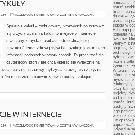
nauczania. Z
TYKUŁY
potrafi szyb
treści i po
CZYTELNICZE
 2026
MOŻLIWOŚĆ KOMENTOWANIA
ZOSTAŁA WYŁĄCZONA
drugiej – wy
ARTYKUŁY
przestaną sa
szkoła w og
Spalarnia kalorii – rozbudowany przewodnik po zdrowym
Edukacja prz
stylu życia Spalarnia kalorii to miejsce w internecie
polegała na
światów: kla
stworzony z myślą o osobach, które chcą lepiej
Jednym z na
zrozumieć temat zdrowej sylwetki i szukają konkretnych
staje się dz
technologii.
informacji podanych w prosty sposób. To przestrzeń dla
pytanie, zw
różne źródła
czytelników, którzy nie chcą opierać się wyłącznie na
życia niż ten
z wolą spojrzeć na zdrowy styl życia szerzej: przez pryzmat
W takim mod
informacje s
, które mogą zainteresować zarówno osoby szukające
myślenia i 
edukacyjnych
lekcji tak, 
projekty, dy
problemem. 
pomóc. Intel
postępy ucz
jego poziomu
CJE W INTERNECIE
wizualizują 
już opanowa
popracować. 
PRAWO
 2026
MOŻLIWOŚĆ KOMENTOWANIA
ZOSTAŁA WYŁĄCZONA
I
indywidualn
REGULACJE
ocenia syst