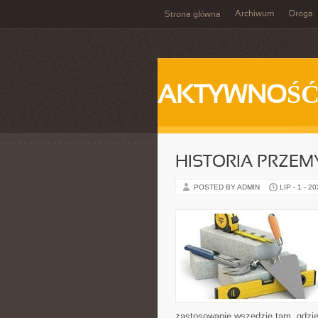
Archiwum
Droga
Strona główna
AKTYWNOŚ
HISTORIA PRZEM
POSTED BY ADMIN
LIP - 1 - 2
zastosowanie wszędzie tam, gdzie