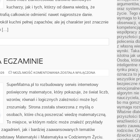
argumentów, 
kucharzy, jak i tych, którzy od dawna wiedzą, że
oraz systema
życie. Tego 
rafią całkowicie odmienić nawet najprostsze danie.
wymaga to k
kół kuchni pełnej zapachów, ale jej charakter jest znacznie
obserwacji, 
kompetencją
u […]
współpracy z
przyszłości 
polecenia dl
z własną wi
wyniki. Taka 
istotna jak 
Osoba, która
 EGZAMINIE
inteligentne
rynku pracy,
MATEMATYKA
026
MOŻLIWOŚĆ KOMENTOWANIA
ZOSTAŁA WYŁĄCZONA
oznacza to j
NA
wszystkie p
EGZAMINIE
bezpieczne r
SuperMatma.pl to rozbudowany serwis internetowy
emocjonalne 
poświęcony matematyce, który pokazuje, że świat liczb,
algorytm nie
nauczyciela,
wzorów, równań i logicznych zależności może być
bo ma gorszy
zrozumiały. Strona została stworzona z myślą o
wymaga rozmo
Właśnie dlat
osobach, które chcą poszerzać wiedzę matematyczną.
przyszłości 
wrażliwości
To miejsce, w którym rodzic może znaleźć przykłady
warto zauważ
zagadnień, jak i bardziej zaawansowanych tematów
rodziców. On
dziecko uczy
odstawy Matematyki i Matematyka w Codziennym Życiu.
urządzeń, pla