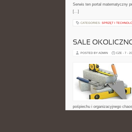
Serwis ten portal matematyczny pr
[…]
CATEGORIES:
SPRZĘT I TECHNOL
SALE OKOLICZN
POSTED BY ADMIN
CZE - 7 - 2
pośpiechu i organizacyjnego chaos
pomysłów związanych z wyborem sa
wydarzenia oraz atmosfery całego 
[…]