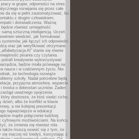
pracy w grupie, odporności na stres
tycznego rozwijania się przez całe
nie da się w pełni zautomatyzować, bo
ontaktu z drugim człowiekiem,
empatii i doświadczenia. Ważną
 będzie również umiejętność
 samą sztuczną inteligencją. Uczeń
powinien wiedzieć, jak formułować
a systemów, jak łączyć ich odpowiedzi
edzą oraz jak weryfikować otrzymane
„alfabetyzacja AI” stanie się równie
umiejętność pisania czy czytania.
 potrafi kreatywnie wykorzystywać
 narzędzia, będzie miała przewagę na
 w nauce i w codziennym życiu. Nie
ednak, że technologia rozwiąże
roblemy szkoły. Nadal potrzebne będą
elacje, przyjazna atmosfera, wsparcie
i troska o dobrostan uczniów. Żaden
 zastąpi uważnego spojrzenia
 który dostrzeże, że ktoś siedzi cicho,
 dzień, albo że konflikt w klasie
wy, a nie kolejnej prezentacji.
ego najważniejsze w edukacji
będzie mądre połączenie ludzkiej
 z cyfrowymi możliwościami. Na końcu
yć, że zmienia się również rola
i także muszą oswoić się z tym, że
 się inaczej niż kiedyś, korzystając z
tform i inteligentnych aplikacji. Od