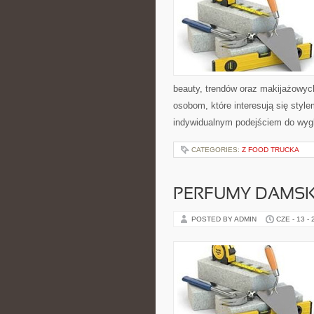
beauty, trendów oraz makijażowych 
osobom, które interesują się style
indywidualnym podejściem do wyg
CATEGORIES:
Z FOOD TRUCKA
PERFUMY DAMSK
POSTED BY ADMIN
CZE - 13 -