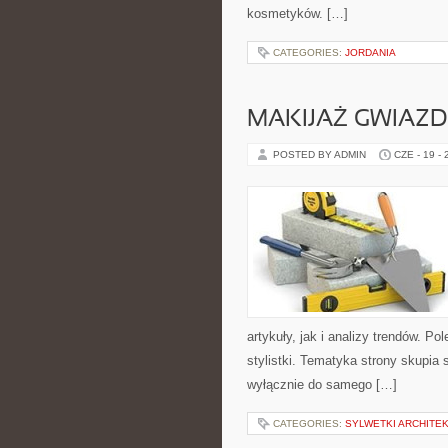
kosmetyków. […]
CATEGORIES:
JORDANIA
MAKIJAŻ GWIAZD
POSTED BY ADMIN
CZE - 19 -
artykuły, jak i analizy trendów. P
stylistki. Tematyka strony skupia 
wyłącznie do samego […]
CATEGORIES:
SYLWETKI ARCHITE