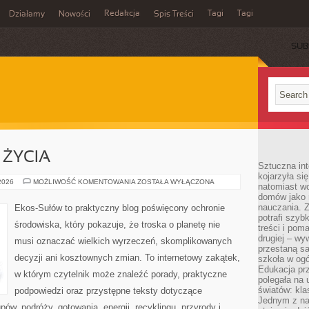
Redakcja
Tagi
Tagi
Działamy
Nowości
Spis Treści
SUB
Ć
 ŻYCIA
Sztuczna int
kojarzyła się
EDUKACJA
 2026
MOŻLIWOŚĆ KOMENTOWANIA
ZOSTAŁA WYŁĄCZONA
natomiast wc
I
domów jako r
STYL
ŻYCIA
nauczania. Z
Ekos-Sułów to praktyczny blog poświęcony ochronie
potrafi szyb
środowiska, który pokazuje, że troska o planetę nie
treści i po
drugiej – wy
musi oznaczać wielkich wyrzeczeń, skomplikowanych
przestaną sa
decyzji ani kosztownych zmian. To internetowy zakątek,
szkoła w og
Edukacja prz
w którym czytelnik może znaleźć porady, praktyczne
polegała na
światów: kla
podpowiedzi oraz przystępne teksty dotyczące
Jednym z na
w, podróży, gotowania, energii, recyklingu, przyrody i