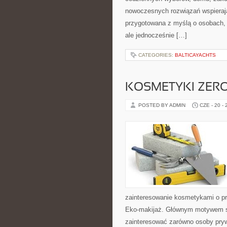
nowoczesnych rozwiązań wspierają
przygotowana z myślą o osobach,
ale jednocześnie […]
CATEGORIES:
BALTICAYACHTS
KOSMETYKI ZER
POSTED BY ADMIN
CZE - 20 -
zainteresowanie kosmetykami o pr
Eko-makijaż. Głównym motywem st
zainteresować zarówno osoby pryw