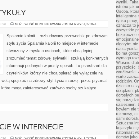
wyniki. Taka 
istotna jak 
Osoba, która
TYKUŁY
inteligentne
rynku pracy,
CZYTELNICZE
 2026
MOŻLIWOŚĆ KOMENTOWANIA
ZOSTAŁA WYŁĄCZONA
oznacza to j
ARTYKUŁY
wszystkie p
bezpieczne r
Spalarnia kalorii – rozbudowany przewodnik po zdrowym
emocjonalne 
stylu życia Spalarnia kalorii to miejsce w internecie
algorytm nie
nauczyciela,
stworzony z myślą o osobach, które chcą lepiej
bo ma gorszy
wymaga rozmo
zrozumieć temat zdrowej sylwetki i szukają konkretnych
Właśnie dlat
informacji podanych w prosty sposób. To przestrzeń dla
przyszłości 
wrażliwości
czytelników, którzy nie chcą opierać się wyłącznie na
warto zauważ
z wolą spojrzeć na zdrowy styl życia szerzej: przez pryzmat
rodziców. On
dziecko uczy
, które mogą zainteresować zarówno osoby szukające
urządzeń, pla
dorosłych bę
się narzędzi
uzależnień. 
bowiem nie t
rozmowy, cie
sami dorośli.
Sztuczna int
CJE W INTERNECIE
kojarzyła się
natomiast wc
domów jako r
PRAWO
 2026
MOŻLIWOŚĆ KOMENTOWANIA
ZOSTAŁA WYŁĄCZONA