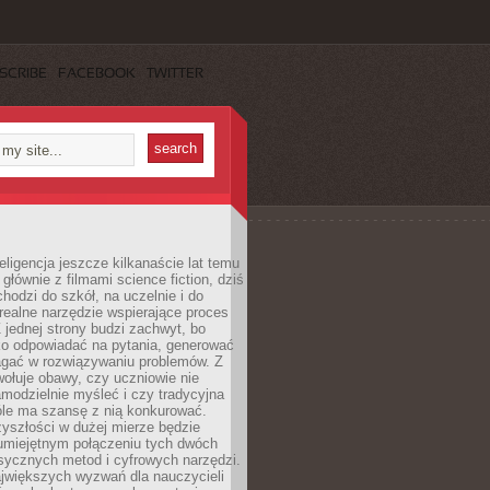
SCRIBE
FACEBOOK
TWITTER
eligencja jeszcze kilkanaście lat temu
 głównie z filmami science fiction, dziś
hodzi do szkół, na uczelnie i do
ealne narzędzie wspierające proces
 jednej strony budzi zachwyt, bo
ko odpowiadać na pytania, generować
magać w rozwiązywaniu problemów. Z
wołuje obawy, czy uczniowie nie
modzielnie myśleć i czy tradycyjna
óle ma szansę z nią konkurować.
yszłości w dużej mierze będzie
 umiejętnym połączeniu tych dwóch
sycznych metod i cyfrowych narzędzi.
jwiększych wyzwań dla nauczycieli