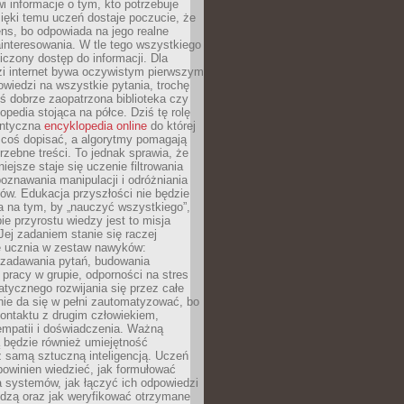
i informacje o tym, kto potrzebuje
ięki temu uczeń dostaje poczucie, że
ns, bo odpowiada na jego realne
ainteresowania. W tle tego wszystkiego
niczony dostęp do informacji. Dla
zi internet bywa oczywistym pierwszym
wiedzi na wszystkie pytania, trochę
yś dobrze zaopatrzona biblioteka czy
opedia stojąca na półce. Dziś tę rolę
antyczna
encyklopedia online
do której
coś dopisać, a algorytmy pomagają
rzebne treści. To jednak sprawia, że
iejsze staje się uczenie filtrowania
oznawania manipulacji i odróżniania
któw. Edukacja przyszłości nie będzie
a na tym, by „nauczyć wszystkiego”,
ie przyrostu wiedzy jest to misja
Jej zadaniem stanie się raczej
 ucznia w zestaw nawyków:
 zadawania pytań, budowania
pracy w grupie, odporności na stres
tycznego rozwijania się przez całe
nie da się w pełni zautomatyzować, bo
ontaktu z drugim człowiekiem,
empatii i doświadczenia. Ważną
 będzie również umiejętność
 samą sztuczną inteligencją. Uczeń
powinien wiedzieć, jak formułować
a systemów, jak łączyć ich odpowiedzi
edzą oraz jak weryfikować otrzymane