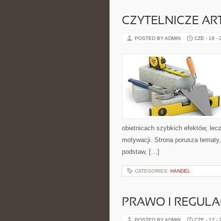
CZYTELNICZE AR
POSTED BY ADMIN
CZE - 18 -
obietnicach szybkich efektów, lec
motywacji. Strona porusza tematy
podstaw, […]
CATEGORIES:
HANDEL
PRAWO I REGULA
POSTED BY ADMIN
CZE - 17 -