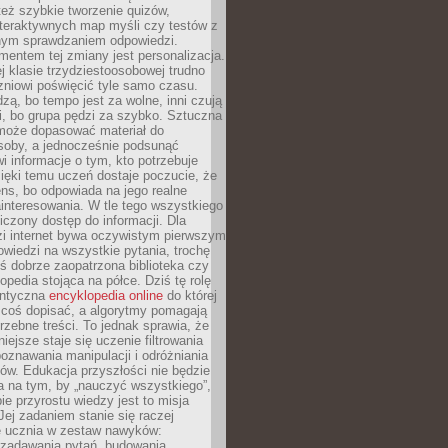
też szybkie tworzenie quizów,
nteraktywnych map myśli czy testów z
ym sprawdzaniem odpowiedzi.
mentem tej zmiany jest personalizacja.
j klasie trzydziestoosobowej trudno
niowi poświęcić tyle samo czasu.
dzą, bo tempo jest za wolne, inni czują
i, bo grupa pędzi za szybko. Sztuczna
 może dopasować materiał do
osoby, a jednocześnie podsunąć
i informacje o tym, kto potrzebuje
ięki temu uczeń dostaje poczucie, że
ns, bo odpowiada na jego realne
ainteresowania. W tle tego wszystkiego
niczony dostęp do informacji. Dla
zi internet bywa oczywistym pierwszym
wiedzi na wszystkie pytania, trochę
yś dobrze zaopatrzona biblioteka czy
opedia stojąca na półce. Dziś tę rolę
antyczna
encyklopedia online
do której
coś dopisać, a algorytmy pomagają
rzebne treści. To jednak sprawia, że
iejsze staje się uczenie filtrowania
oznawania manipulacji i odróżniania
któw. Edukacja przyszłości nie będzie
a na tym, by „nauczyć wszystkiego”,
ie przyrostu wiedzy jest to misja
Jej zadaniem stanie się raczej
 ucznia w zestaw nawyków:
 zadawania pytań, budowania