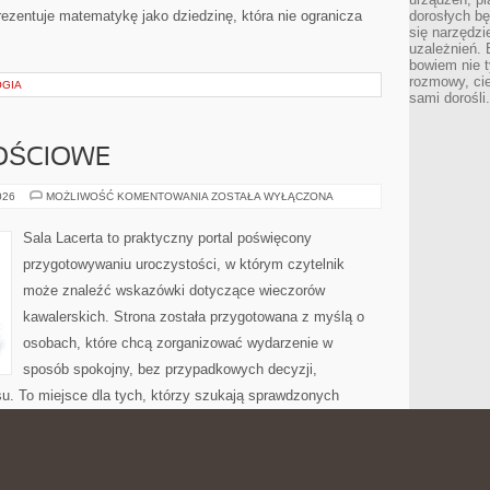
ezentuje matematykę jako dziedzinę, która nie ogranicza
dorosłych bę
się narzędzi
uzależnień. 
bowiem nie t
rozmowy, cie
OGIA
sami dorośli.
OŚCIOWE
SALE
026
MOŻLIWOŚĆ KOMENTOWANIA
ZOSTAŁA WYŁĄCZONA
OKOLICZNOŚCIOWE
Sala Lacerta to praktyczny portal poświęcony
przygotowywaniu uroczystości, w którym czytelnik
może znaleźć wskazówki dotyczące wieczorów
kawalerskich. Strona została przygotowana z myślą o
osobach, które chcą zorganizować wydarzenie w
sposób spokojny, bez przypadkowych decyzji,
u. To miejsce dla tych, którzy szukają sprawdzonych
li, menu, dekoracji, atrakcji, muzyki, budżetu, oprawy
spotkania. Nowości na stronie Budżet i Finanse i Miejsca z