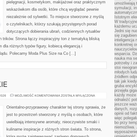
pielęgnacji, kosmetykom, makijażowi oraz praktycznym
umożliwiają 
symulacji, i
wskazówkom dla osób, które chcą wyglądać pewnie
automatyczn
niezależnie od sylwetki. To miejsce stworzone z myślą
Istotnym ele
W tradycyjne
o czytelnikach, którzy szukają przystępnych porad
każdemu ucz
Jedni się nu
dotyczących dobierania ubrań, codziennych rytuałów
się zagubien
trików. Strona łączy inspiracyjny ton z tematyką bliską
inteligencja
konkretnej 
m dla różnych typów figury, kobiecą elegancją i
nauczycielow
lądu. Polecamy Moda Plus Size na Co […]
wsparcia. Dz
nauka ma se
potrzeby i z
stoi nieogra
młodych lud
źródłem odpo
tak jak kied
IE
gruba encykl
przejęła gig
każdy może 
PERFUMY
 2026
MOŻLIWOŚĆ KOMENTOWANIA
ZOSTAŁA WYŁĄCZONA
DAMSKIE
odnaleźć pot
jeszcze ważn
Orientalno-przyprawowy charakter tej strony sprawia, że
danych, rozp
opinii od fa
jest to przestrzeń stworzony z myślą o osobach, które
więc polegał
uwielbiają intensywne aromaty, nieoczywiste smaki i
bo przy temp
niemożliwa. 
kulinarne inspiracje z różnych stron świata. To strona,
wyposażenie
umiejętność
która może zainteresować zarówno domowych