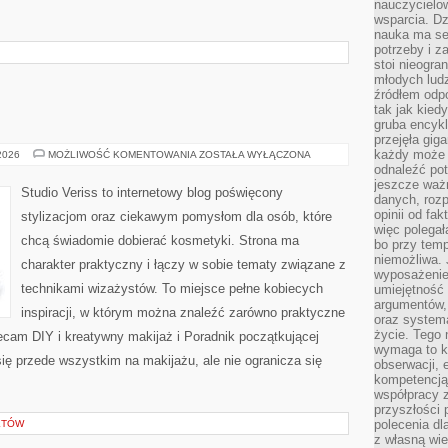
nauczycielow
wsparcia. Dz
nauka ma se
potrzeby i z
stoi nieogra
młodych lud
źródłem odpo
tak jak kied
gruba encykl
przejęła gig
każdy może 
MAKIJAŻ
 2026
MOŻLIWOŚĆ KOMENTOWANIA
ZOSTAŁA WYŁĄCZONA
GWIAZD
odnaleźć pot
jeszcze ważn
Studio Veriss to internetowy blog poświęcony
danych, rozp
opinii od fa
stylizacjom oraz ciekawym pomysłom dla osób, które
więc polegał
chcą świadomie dobierać kosmetyki. Strona ma
bo przy temp
niemożliwa. 
charakter praktyczny i łączy w sobie tematy związane z
wyposażenie
technikami wizażystów. To miejsce pełne kobiecych
umiejętność
argumentów, 
inspiracji, w którym można znaleźć zarówno praktyczne
oraz systema
życie. Tego 
olecam DIY i kreatywny makijaż i Poradnik początkującej
wymaga to k
się przede wszystkim na makijażu, ale nie ogranicza się
obserwacji, 
kompetencją
współpracy z
przyszłości 
polecenia dl
KTÓW
z własną wi