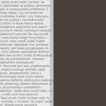
 jednej strony budzi zachwyt, bo
ko odpowiadać na pytania, generować
magać w rozwiązywaniu problemów. Z
wołuje obawy, czy uczniowie nie
modzielnie myśleć i czy tradycyjna
óle ma szansę z nią konkurować.
yszłości w dużej mierze będzie
 umiejętnym połączeniu tych dwóch
sycznych metod i cyfrowych narzędzi.
jwiększych wyzwań dla nauczycieli
iś nauka krytycznego korzystania z
 Uczeń, który potrafi zadać mądre
eryfikować odpowiedź oraz porównać
 wiedzy, jest lepiej przygotowany do
, który jedynie zapamiętuje definicje.
elu nauczyciel z osoby przekazującej
taje się przewodnikiem, trenerem
projektantem doświadczeń
. Kluczowe jest więc projektowanie
by miejsce suchego wykładu zajęły
skusje, eksperymenty i praca z
Technologia może w tym bardzo
igentne platformy edukacyjne analizują
nia, proponują zadania dopasowane do
, przypominają o powtórkach i
statystyki. Dzięki temu uczeń widzi, co
ł, a nad czym musi jeszcze
Nauczyciel z kolei zyskuje czas na
e rozmowy z uczniami, bo część zadań
em. Współczesne narzędzia