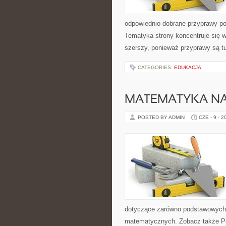
odpowiednio dobrane przyprawy pot
Tematyka strony koncentruje się wo
szerszy, ponieważ przyprawy są t
CATEGORIES:
EDUKACJA
MATEMATYKA NA
POSTED BY ADMIN
CZE - 9 - 2
dotyczące zarówno podstawowych 
matematycznych. Zobacz także P