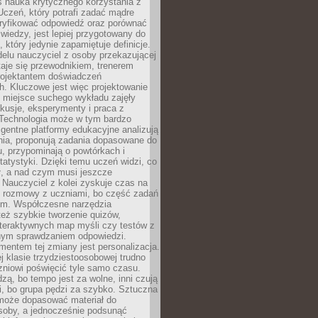
iś nauka krytycznego korzystania z
 Uczeń, który potrafi zadać mądre
eryfikować odpowiedź oraz porównać
 wiedzy, jest lepiej przygotowany do
, który jedynie zapamiętuje definicje.
elu nauczyciel z osoby przekazującej
taje się przewodnikiem, trenerem
projektantem doświadczeń
. Kluczowe jest więc projektowanie
by miejsce suchego wykładu zajęły
skusje, eksperymenty i praca z
Technologia może w tym bardzo
igentne platformy edukacyjne analizują
nia, proponują zadania dopasowane do
, przypominają o powtórkach i
statystyki. Dzięki temu uczeń widzi, co
ł, a nad czym musi jeszcze
Nauczyciel z kolei zyskuje czas na
e rozmowy z uczniami, bo część zadań
em. Współczesne narzędzia
też szybkie tworzenie quizów,
nteraktywnych map myśli czy testów z
ym sprawdzaniem odpowiedzi.
mentem tej zmiany jest personalizacja.
j klasie trzydziestoosobowej trudno
niowi poświęcić tyle samo czasu.
dzą, bo tempo jest za wolne, inni czują
i, bo grupa pędzi za szybko. Sztuczna
 może dopasować materiał do
osoby, a jednocześnie podsunąć