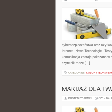
cyberbezpieczeństwa oraz użytkow
Internet i Nowe Technologie i Tes
komunikacja zostaje pokazana w s
czytelnik może […]
CATEGORIES:
KOLOR I TEORIA BA
MAKIJAŻ DLA TW
POSTED BY ADMIN
CZE - 16 -