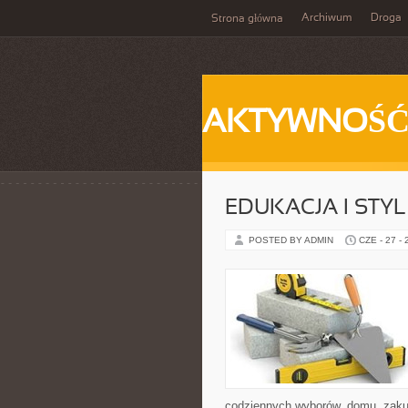
Archiwum
Droga
Strona główna
AKTYWNOŚ
EDUKACJA I STYL
POSTED BY ADMIN
CZE - 27 -
codziennych wyborów, domu, zakupó