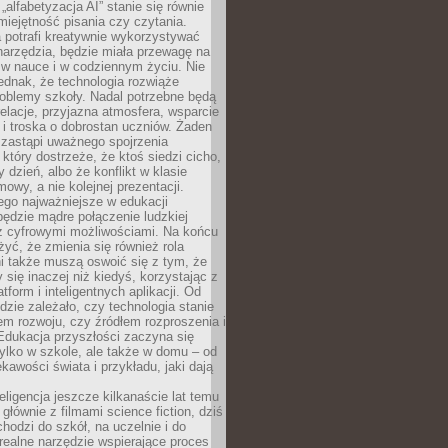
„alfabetyzacja AI” stanie się równie
umiejętność pisania czy czytania.
 potrafi kreatywnie wykorzystywać
 narzędzia, będzie miała przewagę na
 w nauce i w codziennym życiu. Nie
ednak, że technologia rozwiąże
roblemy szkoły. Nadal potrzebne będą
elacje, przyjazna atmosfera, wsparcie
i troska o dobrostan uczniów. Żaden
 zastąpi uważnego spojrzenia
 który dostrzeże, że ktoś siedzi cicho,
 dzień, albo że konflikt w klasie
wy, a nie kolejnej prezentacji.
ego najważniejsze w edukacji
będzie mądre połączenie ludzkiej
 z cyfrowymi możliwościami. Na końcu
yć, że zmienia się również rola
i także muszą oswoić się z tym, że
 się inaczej niż kiedyś, korzystając z
tform i inteligentnych aplikacji. Od
dzie zależało, czy technologia stanie
em rozwoju, czy źródłem rozproszenia i
Edukacja przyszłości zaczyna się
ylko w szkole, ale także w domu – od
kawości świata i przykładu, jaki dają
eligencja jeszcze kilkanaście lat temu
 głównie z filmami science fiction, dziś
hodzi do szkół, na uczelnie i do
ealne narzędzie wspierające proces