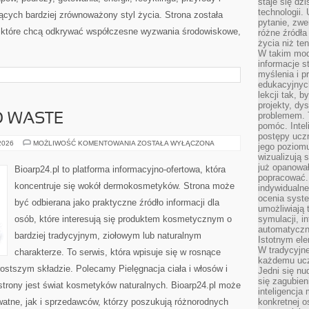
staje się dz
technologii.
cych bardziej zrównoważony styl życia. Strona została
pytanie, zw
 które chcą odkrywać współczesne wyzwania środowiskowe,
różne źródła
życia niż ten
W takim mod
informacje s
myślenia i 
edukacyjnych
lekcji tak, 
projekty, dy
problemem. 
O WASTE
pomóc. Intel
postępy ucz
KOSMETYKI
 2026
MOŻLIWOŚĆ KOMENTOWANIA
ZOSTAŁA WYŁĄCZONA
jego poziomu
ZERO
wizualizują 
WASTE
już opanowa
Bioarp24.pl to platforma informacyjno-ofertowa, która
popracować. 
koncentruje się wokół dermokosmetyków. Strona może
indywidualn
ocenia syst
być odbierana jako praktyczne źródło informacji dla
umożliwiają 
osób, które interesują się produktem kosmetycznym o
symulacji, i
automatyczn
bardziej tradycyjnym, ziołowym lub naturalnym
Istotnym ele
W tradycyjne
charakterze. To serwis, która wpisuje się w rosnące
każdemu ucz
ostszym składzie. Polecamy Pielęgnacja ciała i włosów i
Jedni się nu
się zagubien
rony jest świat kosmetyków naturalnych. Bioarp24.pl może
inteligencja
atne, jak i sprzedawców, którzy poszukują różnorodnych
konkretnej 