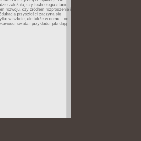
dzie zależało, czy technologia stanie
em rozwoju, czy źródłem rozproszenia i
Edukacja przyszłości zaczyna się
ylko w szkole, ale także w domu – od
kawości świata i przykładu, jaki dają