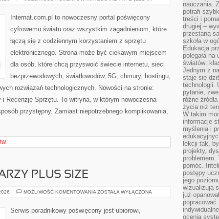
nauczania. Z
I
REGULACJE
potrafi szyb
W
Internat.com.pl to nowoczesny portal poświęcony
treści i po
INTERNECIE
drugiej – wy
cyfrowemu światu oraz wszystkim zagadnieniom, które
przestaną sa
łączą się z codziennym korzystaniem z sprzętu
szkoła w og
Edukacja prz
elektronicznego. Strona może być ciekawym miejscem
polegała na
światów: kla
dla osób, które chcą przyswoić świecie internetu, sieci
Jednym z na
bezprzewodowych, światłowodów, 5G, chmury, hostingu,
staje się dz
technologii.
ych rozwiązań technologicznych. Nowości na stronie:
pytanie, zw
ty i Recenzje Sprzętu. To witryna, w którym nowoczesna
różne źródła
życia niż ten
posób przystępny. Zamiast niepotrzebnego komplikowania,
W takim mod
informacje s
myślenia i 
edukacyjnych
RW
lekcji tak, 
projekty, dy
problemem. 
pomóc. Intel
postępy ucz
ARZY PLUS SIZE
jego poziomu
wizualizują 
MAKIJAŻ
 2026
MOŻLIWOŚĆ KOMENTOWANIA
ZOSTAŁA WYŁĄCZONA
już opanowa
DLA
popracować. 
TWARZY
PLUS
indywidualn
Serwis poradnikowy poświęcony jest ubiorowi,
SIZE
ocenia syst