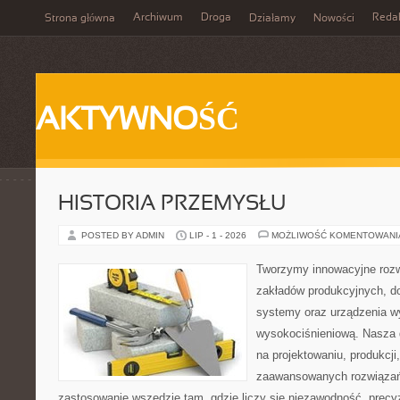
Archiwum
Droga
Reda
Strona główna
Działamy
Nowości
AKTYWNOŚĆ
HISTORIA PRZEMYSŁU
POSTED BY ADMIN
LIP - 1 - 2026
MOŻLIWOŚĆ KOMENTOWAN
Tworzymy innowacyjne rozw
zakładów produkcyjnych, d
systemy oraz urządzenia w
wysokociśnieniową. Nasza d
na projektowaniu, produkcji
zaawansowanych rozwiązań,
zastosowanie wszędzie tam, gdzie liczy się niezawodność, precy