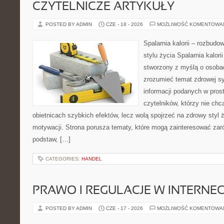
CZYTELNICZE ARTYKUŁY
POSTED BY ADMIN
CZE - 18 - 2026
MOŻLIWOŚĆ KOMENTOWA
Spalarnia kalorii – rozbud
stylu życia Spalarnia kalori
stworzony z myślą o osobac
zrozumieć temat zdrowej sy
informacji podanych w pros
czytelników, którzy nie chc
obietnicach szybkich efektów, lecz wolą spojrzeć na zdrowy styl 
motywacji. Strona porusza tematy, które mogą zainteresować za
podstaw, […]
CATEGORIES:
HANDEL
PRAWO I REGULACJE W INTERNEC
POSTED BY ADMIN
CZE - 17 - 2026
MOŻLIWOŚĆ KOMENTOWA