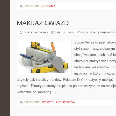
CATEGORIES:
JORDANIA
MAKIJAŻ GWIAZD
POSTED BY ADMIN
CZE - 19 - 2026
MOŻLIWOŚĆ KOMENTOWA
Studio Veriss to internetow
stylizacjom oraz ciekawym
chcą świadomie dobierać k
charakter praktyczny i łąc
technikami wizażystów. To 
inspiracji, w którym można
artykuły, jak i analizy trendów. Polecam DIY i kreatywny makijaż 
stylistki. Tematyka strony skupia się przede wszystkim na makijaż
wyłącznie do samego […]
CATEGORIES:
SYLWETKI ARCHITEKTÓW