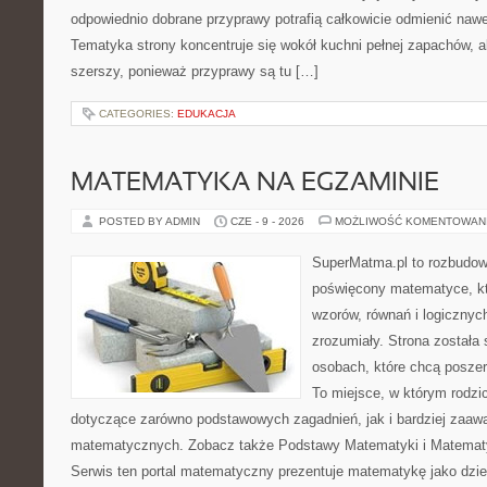
odpowiednio dobrane przyprawy potrafią całkowicie odmienić nawe
Tematyka strony koncentruje się wokół kuchni pełnej zapachów, al
szerszy, ponieważ przyprawy są tu […]
CATEGORIES:
EDUKACJA
MATEMATYKA NA EGZAMINIE
POSTED BY ADMIN
CZE - 9 - 2026
MOŻLIWOŚĆ KOMENTOWAN
SuperMatma.pl to rozbudow
poświęcony matematyce, któ
wzorów, równań i logicznyc
zrozumiały. Strona została
osobach, które chcą posze
To miejsce, w którym rodzi
dotyczące zarówno podstawowych zagadnień, jak i bardziej zaa
matematycznych. Zobacz także Podstawy Matematyki i Matemat
Serwis ten portal matematyczny prezentuje matematykę jako dzied