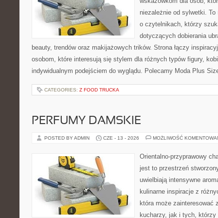
wskazówkom dla osób, któr
niezależnie od sylwetki. T
o czytelnikach, którzy szu
dotyczących dobierania ubr
beauty, trendów oraz makijażowych trików. Strona łączy inspiracy
osobom, które interesują się stylem dla różnych typów figury, kobi
indywidualnym podejściem do wyglądu. Polecamy Moda Plus Siz
CATEGORIES:
Z FOOD TRUCKA
PERFUMY DAMSKIE
POSTED BY ADMIN
CZE - 13 - 2026
MOŻLIWOŚĆ KOMENTOWA
Orientalno-przyprawowy char
jest to przestrzeń stworzon
uwielbiają intensywne aroma
kulinarne inspiracje z różny
która może zainteresować
kucharzy, jak i tych, którz