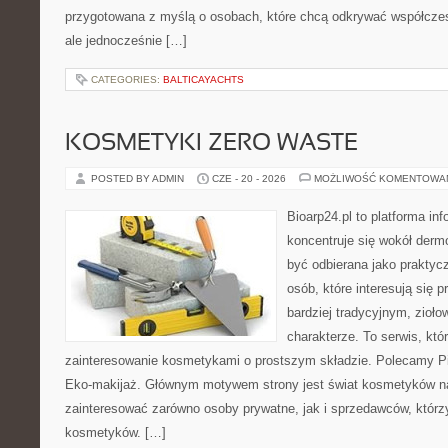
przygotowana z myślą o osobach, które chcą odkrywać współcz
ale jednocześnie […]
CATEGORIES:
BALTICAYACHTS
KOSMETYKI ZERO WASTE
POSTED BY ADMIN
CZE - 20 - 2026
MOŻLIWOŚĆ KOMENTOWA
Bioarp24.pl to platforma in
koncentruje się wokół der
być odbierana jako praktycz
osób, które interesują się
bardziej tradycyjnym, zioł
charakterze. To serwis, któ
zainteresowanie kosmetykami o prostszym składzie. Polecamy Pie
Eko-makijaż. Głównym motywem strony jest świat kosmetyków na
zainteresować zarówno osoby prywatne, jak i sprzedawców, któr
kosmetyków. […]