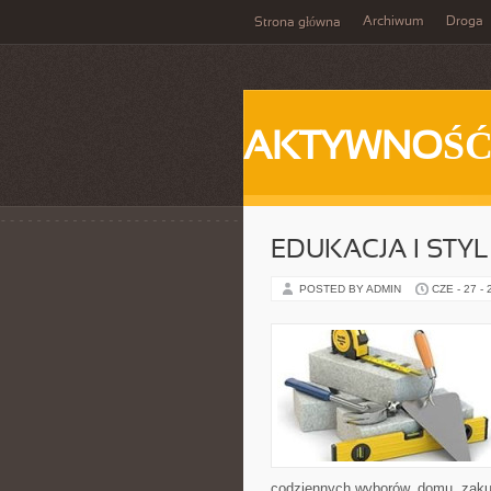
Archiwum
Droga
Strona główna
AKTYWNOŚ
EDUKACJA I STYL
POSTED BY ADMIN
CZE - 27 -
codziennych wyborów, domu, zakupó