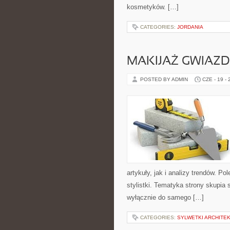
kosmetyków. […]
CATEGORIES:
JORDANIA
MAKIJAŻ GWIAZD
POSTED BY ADMIN
CZE - 19 -
artykuły, jak i analizy trendów. P
stylistki. Tematyka strony skupia 
wyłącznie do samego […]
CATEGORIES:
SYLWETKI ARCHITE