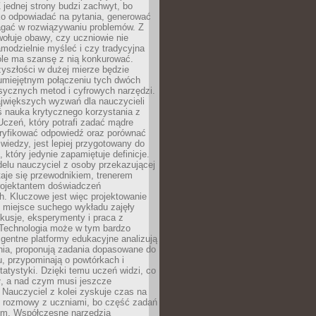
 jednej strony budzi zachwyt, bo
ko odpowiadać na pytania, generować
magać w rozwiązywaniu problemów. Z
wołuje obawy, czy uczniowie nie
modzielnie myśleć i czy tradycyjna
óle ma szansę z nią konkurować.
yszłości w dużej mierze będzie
 umiejętnym połączeniu tych dwóch
sycznych metod i cyfrowych narzędzi.
jwiększych wyzwań dla nauczycieli
iś nauka krytycznego korzystania z
 Uczeń, który potrafi zadać mądre
eryfikować odpowiedź oraz porównać
 wiedzy, jest lepiej przygotowany do
, który jedynie zapamiętuje definicje.
elu nauczyciel z osoby przekazującej
taje się przewodnikiem, trenerem
projektantem doświadczeń
. Kluczowe jest więc projektowanie
by miejsce suchego wykładu zajęły
skusje, eksperymenty i praca z
Technologia może w tym bardzo
igentne platformy edukacyjne analizują
nia, proponują zadania dopasowane do
, przypominają o powtórkach i
statystyki. Dzięki temu uczeń widzi, co
ł, a nad czym musi jeszcze
Nauczyciel z kolei zyskuje czas na
e rozmowy z uczniami, bo część zadań
em. Współczesne narzędzia