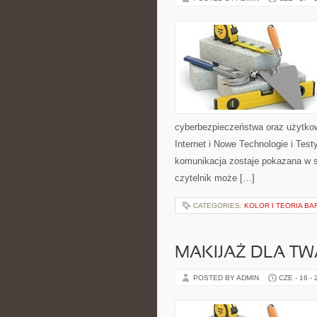
cyberbezpieczeństwa oraz użytkow
Internet i Nowe Technologie i Tes
komunikacja zostaje pokazana w s
czytelnik może […]
CATEGORIES:
KOLOR I TEORIA BA
MAKIJAŻ DLA TW
POSTED BY ADMIN
CZE - 16 -