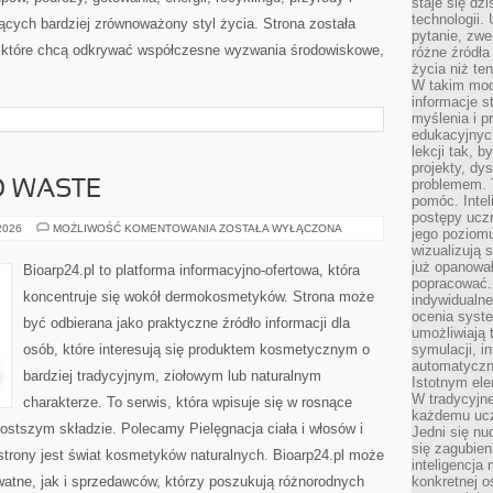
staje się dz
technologii.
cych bardziej zrównoważony styl życia. Strona została
pytanie, zw
 które chcą odkrywać współczesne wyzwania środowiskowe,
różne źródła
życia niż ten
W takim mod
informacje s
myślenia i 
edukacyjnych
lekcji tak, 
projekty, dy
problemem. 
O WASTE
pomóc. Intel
postępy ucz
KOSMETYKI
 2026
MOŻLIWOŚĆ KOMENTOWANIA
ZOSTAŁA WYŁĄCZONA
jego poziomu
ZERO
wizualizują 
WASTE
już opanowa
Bioarp24.pl to platforma informacyjno-ofertowa, która
popracować. 
koncentruje się wokół dermokosmetyków. Strona może
indywidualn
ocenia syst
być odbierana jako praktyczne źródło informacji dla
umożliwiają 
osób, które interesują się produktem kosmetycznym o
symulacji, i
automatyczn
bardziej tradycyjnym, ziołowym lub naturalnym
Istotnym ele
W tradycyjne
charakterze. To serwis, która wpisuje się w rosnące
każdemu ucz
ostszym składzie. Polecamy Pielęgnacja ciała i włosów i
Jedni się nu
się zagubien
rony jest świat kosmetyków naturalnych. Bioarp24.pl może
inteligencja
atne, jak i sprzedawców, którzy poszukują różnorodnych
konkretnej 