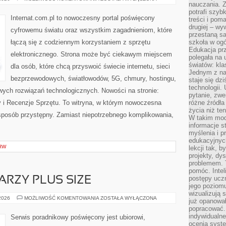
nauczania. Z
I
REGULACJE
potrafi szyb
W
Internat.com.pl to nowoczesny portal poświęcony
treści i po
INTERNECIE
drugiej – wy
cyfrowemu światu oraz wszystkim zagadnieniom, które
przestaną sa
łączą się z codziennym korzystaniem z sprzętu
szkoła w og
Edukacja prz
elektronicznego. Strona może być ciekawym miejscem
polegała na
światów: kla
dla osób, które chcą przyswoić świecie internetu, sieci
Jednym z na
bezprzewodowych, światłowodów, 5G, chmury, hostingu,
staje się dz
technologii.
ych rozwiązań technologicznych. Nowości na stronie:
pytanie, zw
ty i Recenzje Sprzętu. To witryna, w którym nowoczesna
różne źródła
życia niż ten
posób przystępny. Zamiast niepotrzebnego komplikowania,
W takim mod
informacje s
myślenia i 
edukacyjnych
RW
lekcji tak, 
projekty, dy
problemem. 
pomóc. Intel
postępy ucz
ARZY PLUS SIZE
jego poziomu
wizualizują 
MAKIJAŻ
 2026
MOŻLIWOŚĆ KOMENTOWANIA
ZOSTAŁA WYŁĄCZONA
już opanowa
DLA
popracować. 
TWARZY
PLUS
indywidualn
Serwis poradnikowy poświęcony jest ubiorowi,
SIZE
ocenia syst