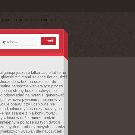
SCRIBE
FACEBOOK
TWITTER
eligencja jeszcze kilkanaście lat temu
 głównie z filmami science fiction, dziś
hodzi do szkół, na uczelnie i do
ealne narzędzie wspierające proces
 jednej strony budzi zachwyt, bo
ko odpowiadać na pytania, generować
magać w rozwiązywaniu problemów. Z
wołuje obawy, czy uczniowie nie
modzielnie myśleć i czy tradycyjna
óle ma szansę z nią konkurować.
yszłości w dużej mierze będzie
 umiejętnym połączeniu tych dwóch
sycznych metod i cyfrowych narzędzi.
jwiększych wyzwań dla nauczycieli