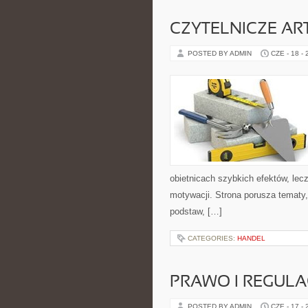
CZYTELNICZE AR
POSTED BY ADMIN
CZE - 18 -
obietnicach szybkich efektów, lec
motywacji. Strona porusza tematy
podstaw, […]
CATEGORIES:
HANDEL
PRAWO I REGULA
POSTED BY ADMIN
CZE - 17 -