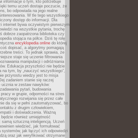
i informacje o tym, kto potrzebuje
ięki temu uczeń dostaje poczucie, że
ns, bo odpowiada na jego realne
ainteresowania. W tle tego wszystkiego
niczony dostęp do informacji. Dla
zi internet bywa oczywistym pierwszym
wiedzi na wszystkie pytania, trochę
yś dobrze zaopatrzona biblioteka czy
opedia stojąca na półce. Dziś tę rolę
antyczna
encyklopedia online
do której
coś dopisać, a algorytmy pomagają
rzebne treści. To jednak sprawia, że
iejsze staje się uczenie filtrowania
oznawania manipulacji i odróżniania
któw. Edukacja przyszłości nie będzie
a na tym, by „nauczyć wszystkiego”,
ie przyrostu wiedzy jest to misja
Jej zadaniem stanie się raczej
 ucznia w zestaw nawyków:
 zadawania pytań, budowania
pracy w grupie, odporności na stres
tycznego rozwijania się przez całe
nie da się w pełni zautomatyzować, bo
ontaktu z drugim człowiekiem,
empatii i doświadczenia. Ważną
 będzie również umiejętność
 samą sztuczną inteligencją. Uczeń
powinien wiedzieć, jak formułować
a systemów, jak łączyć ich odpowiedzi
edzą oraz jak weryfikować otrzymane