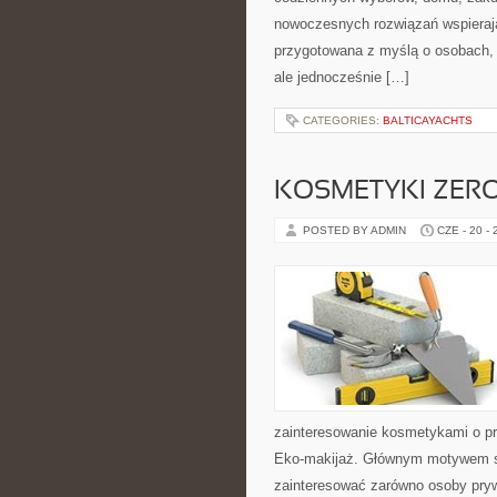
nowoczesnych rozwiązań wspierają
przygotowana z myślą o osobach,
ale jednocześnie […]
CATEGORIES:
BALTICAYACHTS
KOSMETYKI ZER
POSTED BY ADMIN
CZE - 20 -
zainteresowanie kosmetykami o pr
Eko-makijaż. Głównym motywem st
zainteresować zarówno osoby pryw