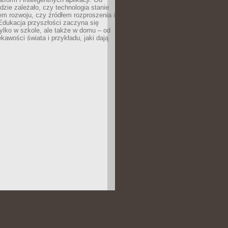
dzie zależało, czy technologia stanie
em rozwoju, czy źródłem rozproszenia i
Edukacja przyszłości zaczyna się
ylko w szkole, ale także w domu – od
kawości świata i przykładu, jaki dają