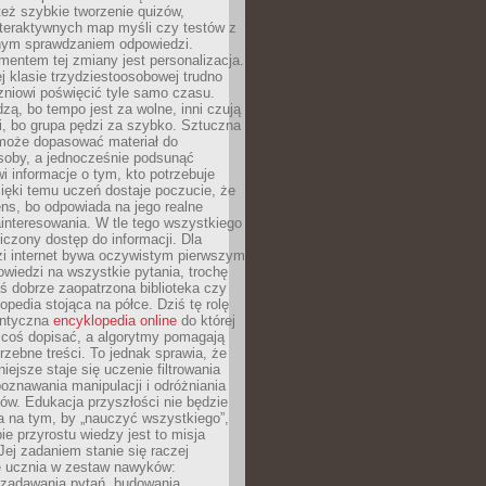
też szybkie tworzenie quizów,
nteraktywnych map myśli czy testów z
ym sprawdzaniem odpowiedzi.
mentem tej zmiany jest personalizacja.
j klasie trzydziestoosobowej trudno
niowi poświęcić tyle samo czasu.
dzą, bo tempo jest za wolne, inni czują
i, bo grupa pędzi za szybko. Sztuczna
 może dopasować materiał do
osoby, a jednocześnie podsunąć
i informacje o tym, kto potrzebuje
ięki temu uczeń dostaje poczucie, że
ns, bo odpowiada na jego realne
ainteresowania. W tle tego wszystkiego
niczony dostęp do informacji. Dla
zi internet bywa oczywistym pierwszym
wiedzi na wszystkie pytania, trochę
yś dobrze zaopatrzona biblioteka czy
opedia stojąca na półce. Dziś tę rolę
antyczna
encyklopedia online
do której
coś dopisać, a algorytmy pomagają
rzebne treści. To jednak sprawia, że
iejsze staje się uczenie filtrowania
oznawania manipulacji i odróżniania
któw. Edukacja przyszłości nie będzie
a na tym, by „nauczyć wszystkiego”,
ie przyrostu wiedzy jest to misja
Jej zadaniem stanie się raczej
 ucznia w zestaw nawyków:
 zadawania pytań, budowania