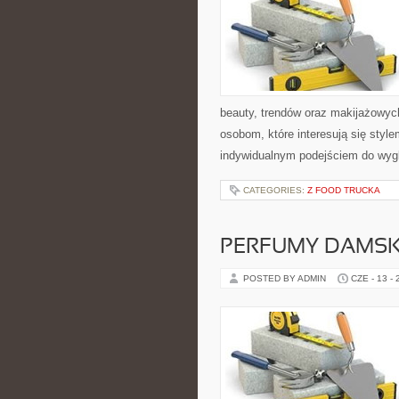
beauty, trendów oraz makijażowych 
osobom, które interesują się style
indywidualnym podejściem do wyg
CATEGORIES:
Z FOOD TRUCKA
PERFUMY DAMSK
POSTED BY ADMIN
CZE - 13 -