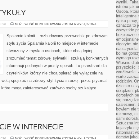
wyniki. Taka 
istotna jak 
Osoba, która
TYKUŁY
inteligentne
rynku pracy,
CZYTELNICZE
 2026
MOŻLIWOŚĆ KOMENTOWANIA
ZOSTAŁA WYŁĄCZONA
oznacza to j
ARTYKUŁY
wszystkie p
bezpieczne r
Spalarnia kalorii – rozbudowany przewodnik po zdrowym
emocjonalne 
stylu życia Spalarnia kalorii to miejsce w internecie
algorytm nie
nauczyciela,
stworzony z myślą o osobach, które chcą lepiej
bo ma gorszy
wymaga rozmo
zrozumieć temat zdrowej sylwetki i szukają konkretnych
Właśnie dlat
informacji podanych w prosty sposób. To przestrzeń dla
przyszłości 
wrażliwości
czytelników, którzy nie chcą opierać się wyłącznie na
warto zauważ
z wolą spojrzeć na zdrowy styl życia szerzej: przez pryzmat
rodziców. On
dziecko uczy
, które mogą zainteresować zarówno osoby szukające
urządzeń, pla
dorosłych bę
się narzędzi
uzależnień. 
bowiem nie t
rozmowy, cie
sami dorośli.
Sztuczna int
CJE W INTERNECIE
kojarzyła się
natomiast wc
domów jako r
PRAWO
 2026
MOŻLIWOŚĆ KOMENTOWANIA
ZOSTAŁA WYŁĄCZONA