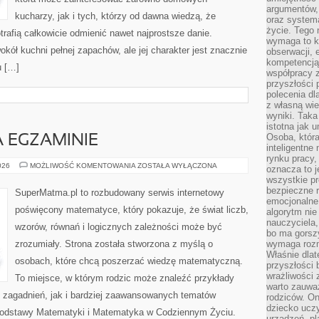
argumentów, 
kucharzy, jak i tych, którzy od dawna wiedzą, że
oraz systema
życie. Tego 
rafią całkowicie odmienić nawet najprostsze danie.
wymaga to k
kół kuchni pełnej zapachów, ale jej charakter jest znacznie
obserwacji, 
kompetencją
u […]
współpracy z
przyszłości 
polecenia dl
z własną wi
wyniki. Taka 
istotna jak 
Osoba, która
 EGZAMINIE
inteligentne
rynku pracy,
MATEMATYKA
026
MOŻLIWOŚĆ KOMENTOWANIA
ZOSTAŁA WYŁĄCZONA
oznacza to j
NA
wszystkie p
EGZAMINIE
bezpieczne r
SuperMatma.pl to rozbudowany serwis internetowy
emocjonalne 
poświęcony matematyce, który pokazuje, że świat liczb,
algorytm nie
nauczyciela,
wzorów, równań i logicznych zależności może być
bo ma gorszy
zrozumiały. Strona została stworzona z myślą o
wymaga rozmo
Właśnie dlat
osobach, które chcą poszerzać wiedzę matematyczną.
przyszłości 
wrażliwości
To miejsce, w którym rodzic może znaleźć przykłady
warto zauważ
zagadnień, jak i bardziej zaawansowanych tematów
rodziców. On
dziecko uczy
odstawy Matematyki i Matematyka w Codziennym Życiu.
urządzeń, pla