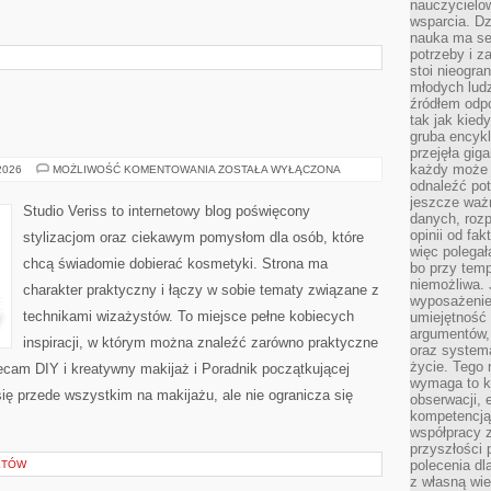
nauczycielow
wsparcia. Dz
nauka ma se
potrzeby i z
stoi nieogra
młodych lud
źródłem odpo
tak jak kied
gruba encykl
przejęła gig
każdy może 
MAKIJAŻ
 2026
MOŻLIWOŚĆ KOMENTOWANIA
ZOSTAŁA WYŁĄCZONA
GWIAZD
odnaleźć pot
jeszcze ważn
Studio Veriss to internetowy blog poświęcony
danych, rozp
opinii od fa
stylizacjom oraz ciekawym pomysłom dla osób, które
więc polegał
chcą świadomie dobierać kosmetyki. Strona ma
bo przy temp
niemożliwa. 
charakter praktyczny i łączy w sobie tematy związane z
wyposażenie
technikami wizażystów. To miejsce pełne kobiecych
umiejętność
argumentów, 
inspiracji, w którym można znaleźć zarówno praktyczne
oraz systema
życie. Tego 
olecam DIY i kreatywny makijaż i Poradnik początkującej
wymaga to k
się przede wszystkim na makijażu, ale nie ogranicza się
obserwacji, 
kompetencją
współpracy z
przyszłości 
polecenia dl
KTÓW
z własną wi