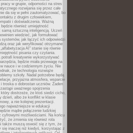
pracy w grupie, odporności na stres
tycznego rozwijania się przez całe
nie da się w pełni zautomatyzować, bo
ontaktu z drugim człowiekiem,
empatii i doświadczenia. Ważną
 będzie również umiejętność
 samą sztuczną inteligencją. Uczeń
powinien wiedzieć, jak formułować
a systemów, jak łączyć ich odpowiedzi
edzą oraz jak weryfikować otrzymane
„alfabetyzacja AI” stanie się równie
umiejętność pisania czy czytania.
 potrafi kreatywnie wykorzystywać
 narzędzia, będzie miała przewagę na
 w nauce i w codziennym życiu. Nie
ednak, że technologia rozwiąże
roblemy szkoły. Nadal potrzebne będą
elacje, przyjazna atmosfera, wsparcie
i troska o dobrostan uczniów. Żaden
 zastąpi uważnego spojrzenia
 który dostrzeże, że ktoś siedzi cicho,
 dzień, albo że konflikt w klasie
wy, a nie kolejnej prezentacji.
ego najważniejsze w edukacji
będzie mądre połączenie ludzkiej
 z cyfrowymi możliwościami. Na końcu
yć, że zmienia się również rola
i także muszą oswoić się z tym, że
 się inaczej niż kiedyś, korzystając z
tform i inteligentnych aplikacji. Od