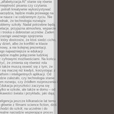
„alfabetyzacja AI” stanie się równie
umiejętność pisania czy czytania.
 potrafi kreatywnie wykorzystywać
 narzędzia, będzie miała przewagę na
 w nauce i w codziennym życiu. Nie
ednak, że technologia rozwiąże
roblemy szkoły. Nadal potrzebne będą
elacje, przyjazna atmosfera, wsparcie
i troska o dobrostan uczniów. Żaden
 zastąpi uważnego spojrzenia
 który dostrzeże, że ktoś siedzi cicho,
 dzień, albo że konflikt w klasie
wy, a nie kolejnej prezentacji.
ego najważniejsze w edukacji
będzie mądre połączenie ludzkiej
 z cyfrowymi możliwościami. Na końcu
yć, że zmienia się również rola
i także muszą oswoić się z tym, że
 się inaczej niż kiedyś, korzystając z
tform i inteligentnych aplikacji. Od
dzie zależało, czy technologia stanie
em rozwoju, czy źródłem rozproszenia i
Edukacja przyszłości zaczyna się
ylko w szkole, ale także w domu – od
kawości świata i przykładu, jaki dają
eligencja jeszcze kilkanaście lat temu
 głównie z filmami science fiction, dziś
hodzi do szkół, na uczelnie i do
ealne narzędzie wspierające proces