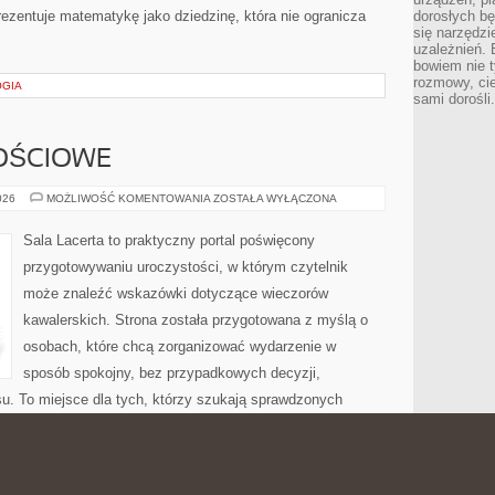
ezentuje matematykę jako dziedzinę, która nie ogranicza
dorosłych bę
się narzędzi
uzależnień. 
bowiem nie t
rozmowy, cie
OGIA
sami dorośli.
OŚCIOWE
SALE
026
MOŻLIWOŚĆ KOMENTOWANIA
ZOSTAŁA WYŁĄCZONA
OKOLICZNOŚCIOWE
Sala Lacerta to praktyczny portal poświęcony
przygotowywaniu uroczystości, w którym czytelnik
może znaleźć wskazówki dotyczące wieczorów
kawalerskich. Strona została przygotowana z myślą o
osobach, które chcą zorganizować wydarzenie w
sposób spokojny, bez przypadkowych decyzji,
u. To miejsce dla tych, którzy szukają sprawdzonych
li, menu, dekoracji, atrakcji, muzyki, budżetu, oprawy
spotkania. Nowości na stronie Budżet i Finanse i Miejsca z