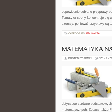
odpowiednio dobrane przyprawy pot
Tematyka strony koncentruje się wo
szerszy, ponieważ przyprawy są t
CATEGORIES:
EDUKACJA
MATEMATYKA NA
POSTED BY ADMIN
CZE - 9 - 2
dotyczące zarówno podstawowych 
matematycznych. Zobacz także P