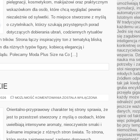
pielęgnacji, kosmetykom, makijażowi oraz praktycznym
umożliwiają 
symulacji, i
wskazówkom dla osób, które chcą wyglądać pewnie
automatyczn
niezależnie od sylwetki. To miejsce stworzone z myślą
Istotnym ele
W tradycyjne
o czytelnikach, którzy szukają przystępnych porad
każdemu ucz
Jedni się nu
dotyczących dobierania ubrań, codziennych rytuałów
się zagubien
trików. Strona łączy inspiracyjny ton z tematyką bliską
inteligencja
konkretnej 
m dla różnych typów figury, kobiecą elegancją i
nauczycielow
lądu. Polecamy Moda Plus Size na Co […]
wsparcia. Dz
nauka ma se
potrzeby i z
stoi nieogra
młodych lud
źródłem odpo
tak jak kied
IE
gruba encykl
przejęła gig
każdy może 
PERFUMY
 2026
MOŻLIWOŚĆ KOMENTOWANIA
ZOSTAŁA WYŁĄCZONA
DAMSKIE
odnaleźć pot
jeszcze ważn
Orientalno-przyprawowy charakter tej strony sprawia, że
danych, rozp
opinii od fa
jest to przestrzeń stworzony z myślą o osobach, które
więc polegał
uwielbiają intensywne aromaty, nieoczywiste smaki i
bo przy temp
niemożliwa. 
kulinarne inspiracje z różnych stron świata. To strona,
wyposażenie
umiejętność
która może zainteresować zarówno domowych