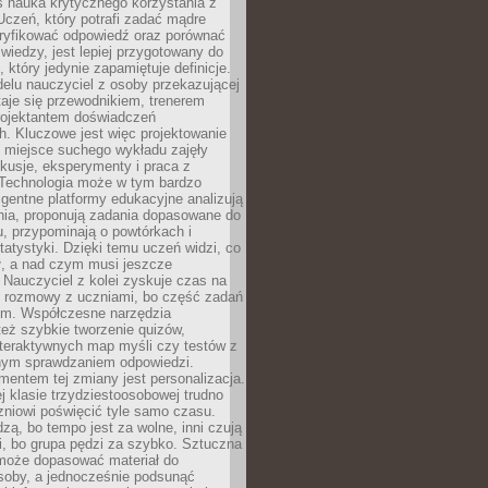
iś nauka krytycznego korzystania z
 Uczeń, który potrafi zadać mądre
eryfikować odpowiedź oraz porównać
 wiedzy, jest lepiej przygotowany do
, który jedynie zapamiętuje definicje.
elu nauczyciel z osoby przekazującej
taje się przewodnikiem, trenerem
projektantem doświadczeń
. Kluczowe jest więc projektowanie
by miejsce suchego wykładu zajęły
skusje, eksperymenty i praca z
Technologia może w tym bardzo
igentne platformy edukacyjne analizują
nia, proponują zadania dopasowane do
, przypominają o powtórkach i
statystyki. Dzięki temu uczeń widzi, co
ł, a nad czym musi jeszcze
Nauczyciel z kolei zyskuje czas na
e rozmowy z uczniami, bo część zadań
em. Współczesne narzędzia
też szybkie tworzenie quizów,
nteraktywnych map myśli czy testów z
ym sprawdzaniem odpowiedzi.
mentem tej zmiany jest personalizacja.
j klasie trzydziestoosobowej trudno
niowi poświęcić tyle samo czasu.
dzą, bo tempo jest za wolne, inni czują
i, bo grupa pędzi za szybko. Sztuczna
 może dopasować materiał do
osoby, a jednocześnie podsunąć