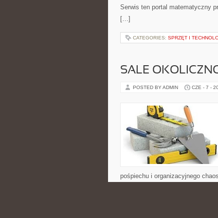
Serwis ten portal matematyczny pr
[…]
CATEGORIES:
SPRZĘT I TECHNOL
SALE OKOLICZN
POSTED BY ADMIN
CZE - 7 - 2
pośpiechu i organizacyjnego chaos
pomysłów związanych z wyborem sa
wydarzenia oraz atmosfery całego 
[…]