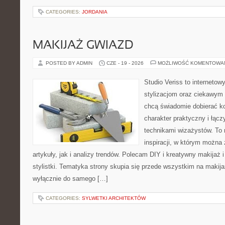
CATEGORIES:
JORDANIA
MAKIJAŻ GWIAZD
POSTED BY ADMIN
CZE - 19 - 2026
MOŻLIWOŚĆ KOMENTOWA
Studio Veriss to internetow
stylizacjom oraz ciekawym
chcą świadomie dobierać k
charakter praktyczny i łąc
technikami wizażystów. To 
inspiracji, w którym można
artykuły, jak i analizy trendów. Polecam DIY i kreatywny makijaż 
stylistki. Tematyka strony skupia się przede wszystkim na makijaż
wyłącznie do samego […]
CATEGORIES:
SYLWETKI ARCHITEKTÓW