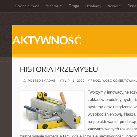
Archiwum
Droga
Reda
Strona główna
Działamy
Nowości
AKTYWNOŚĆ
HISTORIA PRZEMYSŁU
POSTED BY ADMIN
LIP - 1 - 2026
MOŻLIWOŚĆ KOMENTOWAN
Tworzymy innowacyjne rozw
zakładów produkcyjnych, d
systemy oraz urządzenia w
wysokociśnieniową. Nasza d
na projektowaniu, produkcji
zaawansowanych rozwiązań,
zastosowanie wszędzie tam, gdzie liczy się niezawodność, precy