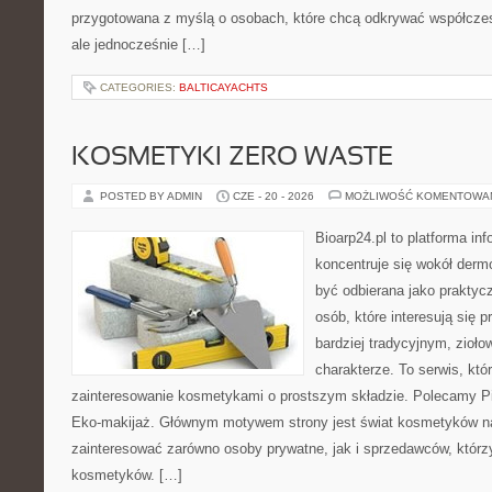
przygotowana z myślą o osobach, które chcą odkrywać współcz
ale jednocześnie […]
CATEGORIES:
BALTICAYACHTS
KOSMETYKI ZERO WASTE
POSTED BY ADMIN
CZE - 20 - 2026
MOŻLIWOŚĆ KOMENTOWA
Bioarp24.pl to platforma in
koncentruje się wokół der
być odbierana jako praktycz
osób, które interesują się
bardziej tradycyjnym, zioł
charakterze. To serwis, któ
zainteresowanie kosmetykami o prostszym składzie. Polecamy Pie
Eko-makijaż. Głównym motywem strony jest świat kosmetyków na
zainteresować zarówno osoby prywatne, jak i sprzedawców, któr
kosmetyków. […]