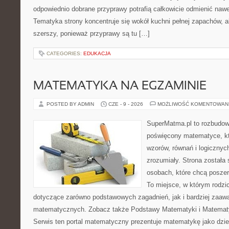
odpowiednio dobrane przyprawy potrafią całkowicie odmienić nawe
Tematyka strony koncentruje się wokół kuchni pełnej zapachów, al
szerszy, ponieważ przyprawy są tu […]
CATEGORIES:
EDUKACJA
MATEMATYKA NA EGZAMINIE
POSTED BY ADMIN
CZE - 9 - 2026
MOŻLIWOŚĆ KOMENTOWAN
SuperMatma.pl to rozbudow
poświęcony matematyce, któ
wzorów, równań i logicznyc
zrozumiały. Strona została
osobach, które chcą posze
To miejsce, w którym rodzi
dotyczące zarówno podstawowych zagadnień, jak i bardziej zaa
matematycznych. Zobacz także Podstawy Matematyki i Matemat
Serwis ten portal matematyczny prezentuje matematykę jako dzied