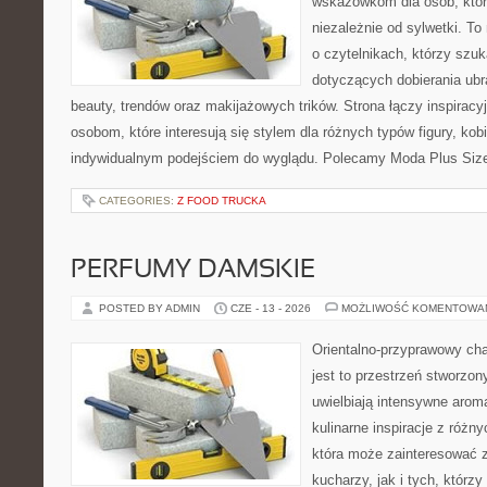
wskazówkom dla osób, któr
niezależnie od sylwetki. T
o czytelnikach, którzy szu
dotyczących dobierania ubr
beauty, trendów oraz makijażowych trików. Strona łączy inspiracy
osobom, które interesują się stylem dla różnych typów figury, kobi
indywidualnym podejściem do wyglądu. Polecamy Moda Plus Siz
CATEGORIES:
Z FOOD TRUCKA
PERFUMY DAMSKIE
POSTED BY ADMIN
CZE - 13 - 2026
MOŻLIWOŚĆ KOMENTOWA
Orientalno-przyprawowy char
jest to przestrzeń stworzon
uwielbiają intensywne aroma
kulinarne inspiracje z różny
która może zainteresować
kucharzy, jak i tych, którz