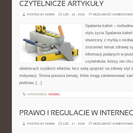
CZYTELNICZE ARTYKUŁY
POSTED BY ADMIN
CZE - 18 - 2026
MOŻLIWOŚĆ KOMENTOWA
Spalarnia kalorii – rozbud
stylu życia Spalarnia kalori
stworzony z myślą o osobac
zrozumieć temat zdrowej sy
informacji podanych w pros
czytelników, którzy nie chc
obietnicach szybkich efektów, lecz wolą spojrzeć na zdrowy styl 
motywacji. Strona porusza tematy, które mogą zainteresować za
podstaw, […]
CATEGORIES:
HANDEL
PRAWO I REGULACJE W INTERNEC
POSTED BY ADMIN
CZE - 17 - 2026
MOŻLIWOŚĆ KOMENTOWA