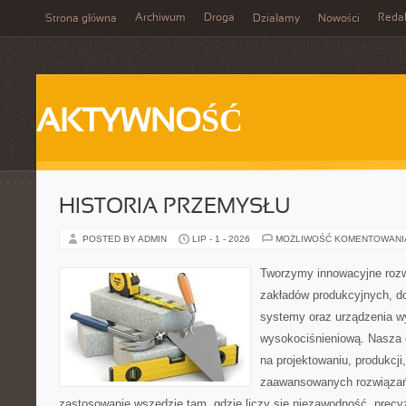
Archiwum
Droga
Reda
Strona główna
Działamy
Nowości
AKTYWNOŚĆ
HISTORIA PRZEMYSŁU
POSTED BY ADMIN
LIP - 1 - 2026
MOŻLIWOŚĆ KOMENTOWAN
Tworzymy innowacyjne rozw
zakładów produkcyjnych, d
systemy oraz urządzenia w
wysokociśnieniową. Nasza d
na projektowaniu, produkcji
zaawansowanych rozwiązań,
zastosowanie wszędzie tam, gdzie liczy się niezawodność, precy