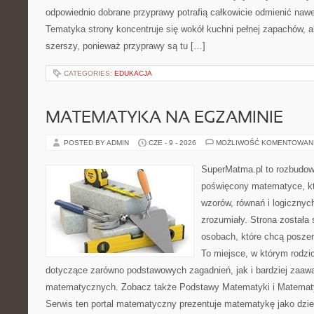
odpowiednio dobrane przyprawy potrafią całkowicie odmienić nawe
Tematyka strony koncentruje się wokół kuchni pełnej zapachów, al
szerszy, ponieważ przyprawy są tu […]
CATEGORIES:
EDUKACJA
MATEMATYKA NA EGZAMINIE
POSTED BY ADMIN
CZE - 9 - 2026
MOŻLIWOŚĆ KOMENTOWAN
SuperMatma.pl to rozbudow
poświęcony matematyce, któ
wzorów, równań i logicznyc
zrozumiały. Strona została
osobach, które chcą posze
To miejsce, w którym rodzi
dotyczące zarówno podstawowych zagadnień, jak i bardziej zaa
matematycznych. Zobacz także Podstawy Matematyki i Matemat
Serwis ten portal matematyczny prezentuje matematykę jako dzied