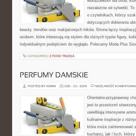
wskazówkom dla osób, któr
niezależnie od sylwetki. T
o czytelnikach, którzy szu
dotyczących dobierania ubr
beauty, trendów oraz makijażowych trików. Strona łączy inspiracy
osobom, które interesują się stylem dla różnych typów figury, kobi
indywidualnym podejściem do wyglądu. Polecamy Moda Plus Siz
CATEGORIES:
Z FOOD TRUCKA
PERFUMY DAMSKIE
POSTED BY ADMIN
CZE - 13 - 2026
MOŻLIWOŚĆ KOMENTOWA
Orientalno-przyprawowy char
jest to przestrzeń stworzon
uwielbiają intensywne aroma
kulinarne inspiracje z różny
która może zainteresować
kucharzy, jak i tych, którz