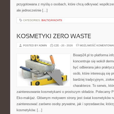
przygotowana z myślą o osobach, które chcą odkrywać współcz
ale jednocześnie […]
CATEGORIES:
BALTICAYACHTS
KOSMETYKI ZERO WASTE
POSTED BY ADMIN
CZE - 20 - 2026
MOŻLIWOŚĆ KOMENTOWA
Bioarp24.pl to platforma in
koncentruje się wokół der
być odbierana jako praktycz
osób, które interesują się
bardziej tradycyjnym, zioł
charakterze. To serwis, któ
zainteresowanie kosmetykami o prostszym składzie. Polecamy Pie
Eko-makijaż. Głównym motywem strony jest świat kosmetyków na
zainteresować zarówno osoby prywatne, jak i sprzedawców, któr
kosmetyków. […]