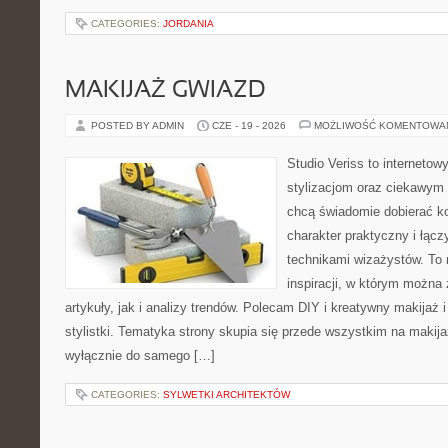
CATEGORIES:
JORDANIA
MAKIJAŻ GWIAZD
POSTED BY ADMIN
CZE - 19 - 2026
MOŻLIWOŚĆ KOMENTOWA
Studio Veriss to internetow
stylizacjom oraz ciekawym
chcą świadomie dobierać k
charakter praktyczny i łąc
technikami wizażystów. To 
inspiracji, w którym można
artykuły, jak i analizy trendów. Polecam DIY i kreatywny makijaż 
stylistki. Tematyka strony skupia się przede wszystkim na makijaż
wyłącznie do samego […]
CATEGORIES:
SYLWETKI ARCHITEKTÓW