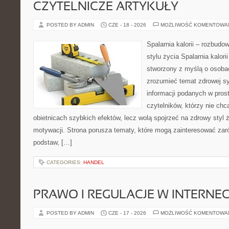
CZYTELNICZE ARTYKUŁY
POSTED BY ADMIN
CZE - 18 - 2026
MOŻLIWOŚĆ KOMENTOWA
Spalarnia kalorii – rozbud
stylu życia Spalarnia kalori
stworzony z myślą o osobac
zrozumieć temat zdrowej sy
informacji podanych w pros
czytelników, którzy nie chc
obietnicach szybkich efektów, lecz wolą spojrzeć na zdrowy styl 
motywacji. Strona porusza tematy, które mogą zainteresować za
podstaw, […]
CATEGORIES:
HANDEL
PRAWO I REGULACJE W INTERNEC
POSTED BY ADMIN
CZE - 17 - 2026
MOŻLIWOŚĆ KOMENTOWA