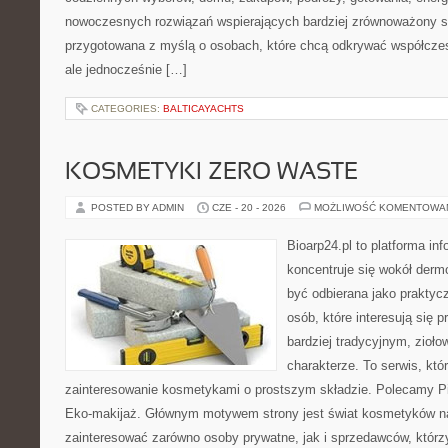
nowoczesnych rozwiązań wspierających bardziej zrównoważony sty
przygotowana z myślą o osobach, które chcą odkrywać współcz
ale jednocześnie […]
CATEGORIES:
BALTICAYACHTS
KOSMETYKI ZERO WASTE
POSTED BY ADMIN
CZE - 20 - 2026
MOŻLIWOŚĆ KOMENTOWA
Bioarp24.pl to platforma in
koncentruje się wokół der
być odbierana jako praktycz
osób, które interesują się
bardziej tradycyjnym, zioł
charakterze. To serwis, któ
zainteresowanie kosmetykami o prostszym składzie. Polecamy Pie
Eko-makijaż. Głównym motywem strony jest świat kosmetyków na
zainteresować zarówno osoby prywatne, jak i sprzedawców, któr