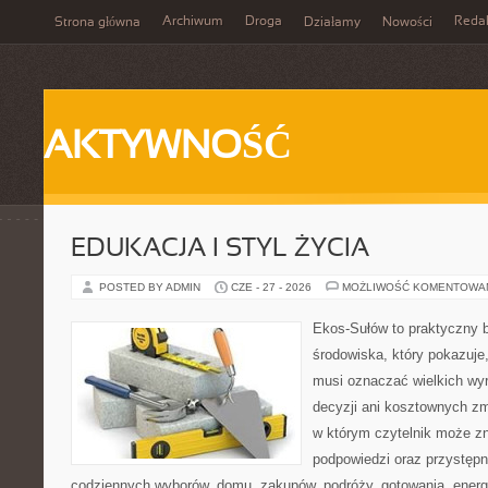
Archiwum
Droga
Reda
Strona główna
Działamy
Nowości
AKTYWNOŚĆ
EDUKACJA I STYL ŻYCIA
POSTED BY ADMIN
CZE - 27 - 2026
MOŻLIWOŚĆ KOMENTOWA
Ekos-Sułów to praktyczny 
środowiska, który pokazuje,
musi oznaczać wielkich wy
decyzji ani kosztownych zm
w którym czytelnik może zn
podpowiedzi oraz przystępn
codziennych wyborów, domu, zakupów, podróży, gotowania, energii