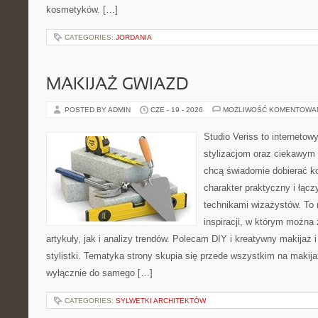
kosmetyków. […]
CATEGORIES:
JORDANIA
MAKIJAŻ GWIAZD
POSTED BY ADMIN
CZE - 19 - 2026
MOŻLIWOŚĆ KOMENTOWA
Studio Veriss to internetow
stylizacjom oraz ciekawym
chcą świadomie dobierać k
charakter praktyczny i łąc
technikami wizażystów. To 
inspiracji, w którym można
artykuły, jak i analizy trendów. Polecam DIY i kreatywny makijaż 
stylistki. Tematyka strony skupia się przede wszystkim na makijaż
wyłącznie do samego […]
CATEGORIES:
SYLWETKI ARCHITEKTÓW