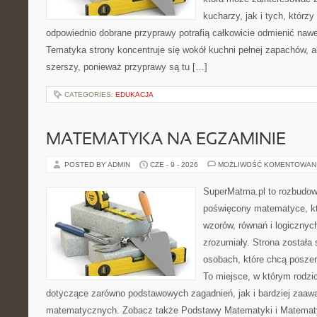
kucharzy, jak i tych, którz
odpowiednio dobrane przyprawy potrafią całkowicie odmienić nawe
Tematyka strony koncentruje się wokół kuchni pełnej zapachów, al
szerszy, ponieważ przyprawy są tu […]
CATEGORIES:
EDUKACJA
MATEMATYKA NA EGZAMINIE
POSTED BY ADMIN
CZE - 9 - 2026
MOŻLIWOŚĆ KOMENTOWAN
SuperMatma.pl to rozbudow
poświęcony matematyce, któ
wzorów, równań i logicznyc
zrozumiały. Strona została
osobach, które chcą posze
To miejsce, w którym rodzi
dotyczące zarówno podstawowych zagadnień, jak i bardziej zaa
matematycznych. Zobacz także Podstawy Matematyki i Matemat