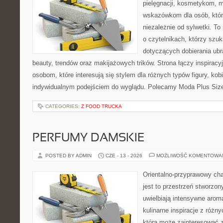
pielęgnacji, kosmetykom, 
wskazówkom dla osób, któr
niezależnie od sylwetki. T
o czytelnikach, którzy szu
dotyczących dobierania ubr
beauty, trendów oraz makijażowych trików. Strona łączy inspiracy
osobom, które interesują się stylem dla różnych typów figury, kobi
indywidualnym podejściem do wyglądu. Polecamy Moda Plus Siz
CATEGORIES:
Z FOOD TRUCKA
PERFUMY DAMSKIE
POSTED BY ADMIN
CZE - 13 - 2026
MOŻLIWOŚĆ KOMENTOWA
Orientalno-przyprawowy char
jest to przestrzeń stworzon
uwielbiają intensywne aroma
kulinarne inspiracje z różny
która może zainteresować