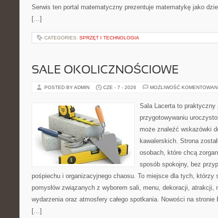
Serwis ten portal matematyczny prezentuje matematykę jako dzied
[…]
CATEGORIES:
SPRZĘT I TECHNOLOGIA
SALE OKOLICZNOŚCIOWE
POSTED BY ADMIN
CZE - 7 - 2026
MOŻLIWOŚĆ KOMENTOWAN
Sala Lacerta to praktyczny
przygotowywaniu uroczystoś
może znaleźć wskazówki d
kawalerskich. Strona zosta
osobach, które chcą zorga
sposób spokojny, bez przy
pośpiechu i organizacyjnego chaosu. To miejsce dla tych, którz
pomysłów związanych z wyborem sali, menu, dekoracji, atrakcji,
wydarzenia oraz atmosfery całego spotkania. Nowości na stronie 
[…]