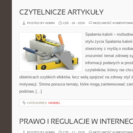
CZYTELNICZE ARTYKUŁY
POSTED BY ADMIN
CZE - 18 - 2026
MOŻLIWOŚĆ KOMENTOWA
Spalarnia kalorii – rozbud
stylu życia Spalarnia kalori
stworzony z myślą o osobac
zrozumieć temat zdrowej sy
informacji podanych w pros
czytelników, którzy nie chc
obietnicach szybkich efektów, lecz wolą spojrzeć na zdrowy styl 
motywacji. Strona porusza tematy, które mogą zainteresować za
podstaw, […]
CATEGORIES:
HANDEL
PRAWO I REGULACJE W INTERNEC
POSTED BY ADMIN
CZE - 17 - 2026
MOŻLIWOŚĆ KOMENTOWA