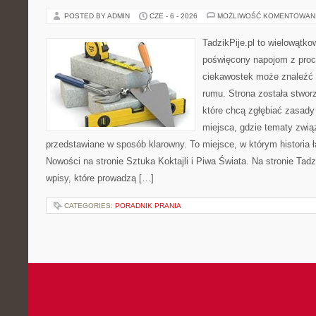
POSTED BY ADMIN
CZE - 6 - 2026
MOŻLIWOŚĆ KOMENTOWAN
TadzikPije.pl to wielowątk
poświęcony napojom z proc
ciekawostek może znaleźć i
rumu. Strona została stwor
które chcą zgłębiać zasady 
miejsca, gdzie tematy zwią
przedstawiane w sposób klarowny. To miejsce, w którym historia 
Nowości na stronie Sztuka Koktajli i Piwa Świata. Na stronie Tad
wpisy, które prowadzą […]
CATEGORIES:
PORADNIK PRANIA