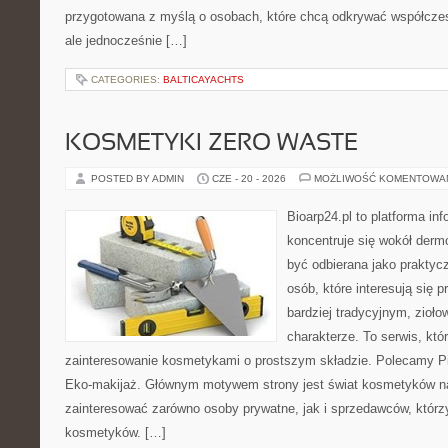
przygotowana z myślą o osobach, które chcą odkrywać współcz
ale jednocześnie […]
CATEGORIES:
BALTICAYACHTS
KOSMETYKI ZERO WASTE
POSTED BY ADMIN
CZE - 20 - 2026
MOŻLIWOŚĆ KOMENTOWA
Bioarp24.pl to platforma in
koncentruje się wokół der
być odbierana jako praktycz
osób, które interesują się
bardziej tradycyjnym, zioł
charakterze. To serwis, któ
zainteresowanie kosmetykami o prostszym składzie. Polecamy Pie
Eko-makijaż. Głównym motywem strony jest świat kosmetyków na
zainteresować zarówno osoby prywatne, jak i sprzedawców, któr
kosmetyków. […]