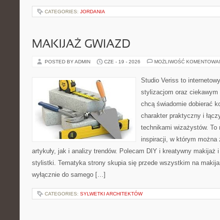
CATEGORIES:
JORDANIA
MAKIJAŻ GWIAZD
POSTED BY ADMIN
CZE - 19 - 2026
MOŻLIWOŚĆ KOMENTOWA
Studio Veriss to internetow
stylizacjom oraz ciekawym
chcą świadomie dobierać k
charakter praktyczny i łąc
technikami wizażystów. To 
inspiracji, w którym można
artykuły, jak i analizy trendów. Polecam DIY i kreatywny makijaż 
stylistki. Tematyka strony skupia się przede wszystkim na makijaż
wyłącznie do samego […]
CATEGORIES:
SYLWETKI ARCHITEKTÓW