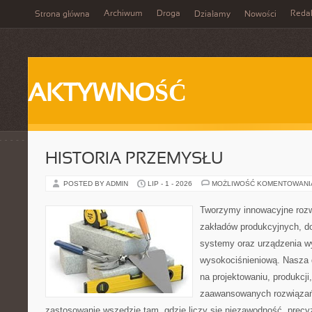
Archiwum
Droga
Reda
Strona główna
Działamy
Nowości
AKTYWNOŚĆ
HISTORIA PRZEMYSŁU
POSTED BY ADMIN
LIP - 1 - 2026
MOŻLIWOŚĆ KOMENTOWAN
Tworzymy innowacyjne rozw
zakładów produkcyjnych, d
systemy oraz urządzenia w
wysokociśnieniową. Nasza d
na projektowaniu, produkcji
zaawansowanych rozwiązań,
zastosowanie wszędzie tam, gdzie liczy się niezawodność, precy