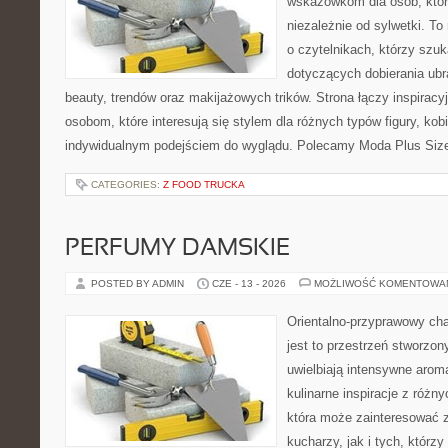
wskazówkom dla osób, któr
niezależnie od sylwetki. T
o czytelnikach, którzy szu
dotyczących dobierania ubr
beauty, trendów oraz makijażowych trików. Strona łączy inspiracy
osobom, które interesują się stylem dla różnych typów figury, kobi
indywidualnym podejściem do wyglądu. Polecamy Moda Plus Siz
CATEGORIES:
Z FOOD TRUCKA
PERFUMY DAMSKIE
POSTED BY ADMIN
CZE - 13 - 2026
MOŻLIWOŚĆ KOMENTOWA
Orientalno-przyprawowy char
jest to przestrzeń stworzon
uwielbiają intensywne aroma
kulinarne inspiracje z różny
która może zainteresować
kucharzy, jak i tych, którz