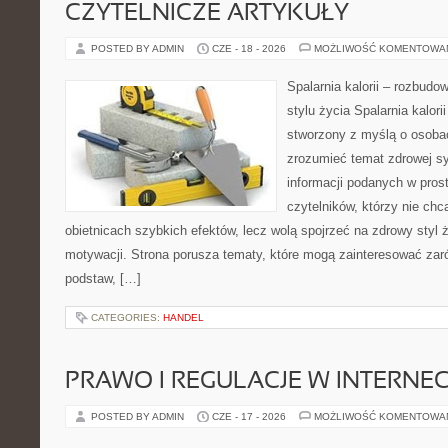
CZYTELNICZE ARTYKUŁY
POSTED BY ADMIN
CZE - 18 - 2026
MOŻLIWOŚĆ KOMENTOWA
Spalarnia kalorii – rozbud
stylu życia Spalarnia kalori
stworzony z myślą o osobac
zrozumieć temat zdrowej sy
informacji podanych w pros
czytelników, którzy nie chc
obietnicach szybkich efektów, lecz wolą spojrzeć na zdrowy styl 
motywacji. Strona porusza tematy, które mogą zainteresować za
podstaw, […]
CATEGORIES:
HANDEL
PRAWO I REGULACJE W INTERNEC
POSTED BY ADMIN
CZE - 17 - 2026
MOŻLIWOŚĆ KOMENTOWA