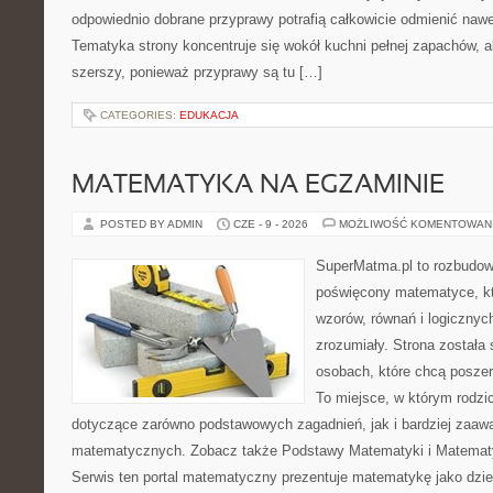
odpowiednio dobrane przyprawy potrafią całkowicie odmienić nawe
Tematyka strony koncentruje się wokół kuchni pełnej zapachów, al
szerszy, ponieważ przyprawy są tu […]
CATEGORIES:
EDUKACJA
MATEMATYKA NA EGZAMINIE
POSTED BY ADMIN
CZE - 9 - 2026
MOŻLIWOŚĆ KOMENTOWAN
SuperMatma.pl to rozbudow
poświęcony matematyce, któ
wzorów, równań i logicznyc
zrozumiały. Strona została
osobach, które chcą posze
To miejsce, w którym rodzi
dotyczące zarówno podstawowych zagadnień, jak i bardziej zaa
matematycznych. Zobacz także Podstawy Matematyki i Matemat
Serwis ten portal matematyczny prezentuje matematykę jako dzied