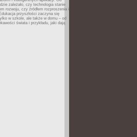
dzie zależało, czy technologia stanie
em rozwoju, czy źródłem rozproszenia i
Edukacja przyszłości zaczyna się
ylko w szkole, ale także w domu – od
kawości świata i przykładu, jaki dają