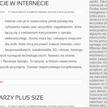
wyniki. Taka 
CJE W INTERNECIE
istotna jak 
Osoba, która
PRAWO
inteligentne
 2026
MOŻLIWOŚĆ KOMENTOWANIA
ZOSTAŁA WYŁĄCZONA
I
rynku pracy,
REGULACJE
oznacza to j
W
Internat.com.pl to nowoczesny portal poświęcony
INTERNECIE
wszystkie p
bezpieczne r
cyfrowemu światu oraz wszystkim zagadnieniom, które
emocjonalne 
łączą się z codziennym korzystaniem z sprzętu
algorytm nie
nauczyciela,
elektronicznego. Strona może być ciekawym miejscem
bo ma gorszy
dla osób, które chcą przyswoić świecie internetu, sieci
wymaga rozmo
Właśnie dlat
bezprzewodowych, światłowodów, 5G, chmury, hostingu,
przyszłości 
wrażliwości
ych rozwiązań technologicznych. Nowości na stronie:
warto zauważ
ty i Recenzje Sprzętu. To witryna, w którym nowoczesna
rodziców. On
dziecko uczy
posób przystępny. Zamiast niepotrzebnego komplikowania,
urządzeń, pla
dorosłych bę
się narzędzi
uzależnień. 
RW
bowiem nie t
rozmowy, cie
sami dorośli.
Sztuczna int
ARZY PLUS SIZE
kojarzyła się
natomiast wc
domów jako r
MAKIJAŻ
 2026
MOŻLIWOŚĆ KOMENTOWANIA
ZOSTAŁA WYŁĄCZONA