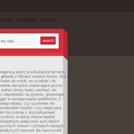
SCRIBE
FACEBOOK
TWITTER
eligencja jeszcze kilkanaście lat temu
 głównie z filmami science fiction, dziś
hodzi do szkół, na uczelnie i do
ealne narzędzie wspierające proces
 jednej strony budzi zachwyt, bo
ko odpowiadać na pytania, generować
magać w rozwiązywaniu problemów. Z
wołuje obawy, czy uczniowie nie
modzielnie myśleć i czy tradycyjna
óle ma szansę z nią konkurować.
yszłości w dużej mierze będzie
 umiejętnym połączeniu tych dwóch
sycznych metod i cyfrowych narzędzi.
jwiększych wyzwań dla nauczycieli