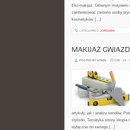
Eko-makijaż. Głównym motywem st
zainteresować zarówno osoby pryw
kosmetyków. […]
CATEGORIES:
JORDANIA
MAKIJAŻ GWIAZD
POSTED BY ADMIN
CZE - 19 -
artykuły, jak i analizy trendów. P
stylistki. Tematyka strony skupia 
wyłącznie do samego […]