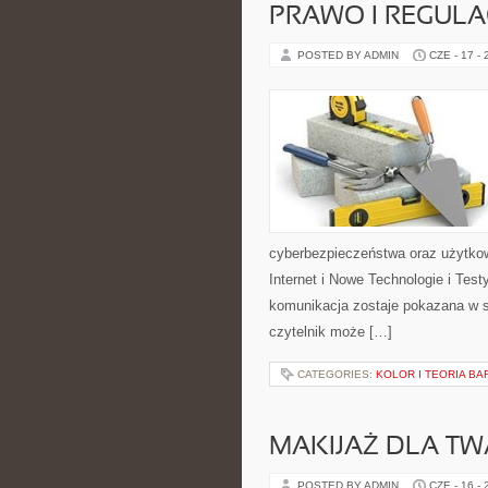
PRAWO I REGULA
POSTED BY ADMIN
CZE - 17 -
cyberbezpieczeństwa oraz użytkow
Internet i Nowe Technologie i Tes
komunikacja zostaje pokazana w s
czytelnik może […]
CATEGORIES:
KOLOR I TEORIA BA
MAKIJAŻ DLA TW
POSTED BY ADMIN
CZE - 16 -