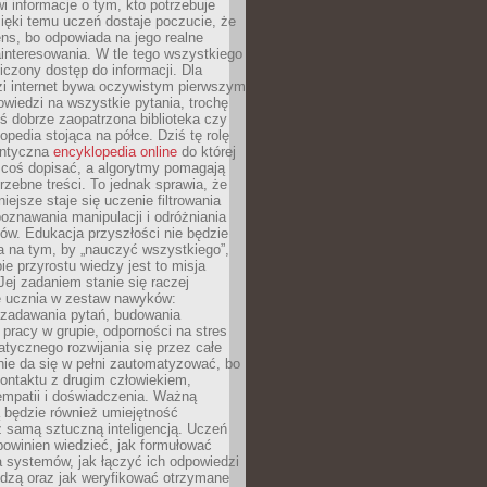
i informacje o tym, kto potrzebuje
ięki temu uczeń dostaje poczucie, że
ns, bo odpowiada na jego realne
ainteresowania. W tle tego wszystkiego
niczony dostęp do informacji. Dla
zi internet bywa oczywistym pierwszym
wiedzi na wszystkie pytania, trochę
yś dobrze zaopatrzona biblioteka czy
opedia stojąca na półce. Dziś tę rolę
antyczna
encyklopedia online
do której
coś dopisać, a algorytmy pomagają
rzebne treści. To jednak sprawia, że
iejsze staje się uczenie filtrowania
oznawania manipulacji i odróżniania
któw. Edukacja przyszłości nie będzie
a na tym, by „nauczyć wszystkiego”,
ie przyrostu wiedzy jest to misja
Jej zadaniem stanie się raczej
 ucznia w zestaw nawyków:
 zadawania pytań, budowania
pracy w grupie, odporności na stres
tycznego rozwijania się przez całe
nie da się w pełni zautomatyzować, bo
ontaktu z drugim człowiekiem,
empatii i doświadczenia. Ważną
 będzie również umiejętność
 samą sztuczną inteligencją. Uczeń
powinien wiedzieć, jak formułować
a systemów, jak łączyć ich odpowiedzi
edzą oraz jak weryfikować otrzymane