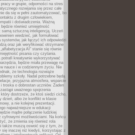
pracy w grupie, odporności na stres
tycznego rozwijania się przez całe
nie da się w pełni zautomatyzować, bo
ontaktu z drugim człowiekiem,
empatii i doświadczenia. Ważną
 będzie również umiejętność
 samą sztuczną inteligencją. Uczeń
powinien wiedzieć, jak formułować
a systemów, jak łączyć ich odpowiedzi
edzą oraz jak weryfikować otrzymane
„alfabetyzacja AI” stanie się równie
umiejętność pisania czy czytania.
 potrafi kreatywnie wykorzystywać
 narzędzia, będzie miała przewagę na
 w nauce i w codziennym życiu. Nie
ednak, że technologia rozwiąże
roblemy szkoły. Nadal potrzebne będą
elacje, przyjazna atmosfera, wsparcie
i troska o dobrostan uczniów. Żaden
 zastąpi uważnego spojrzenia
 który dostrzeże, że ktoś siedzi cicho,
 dzień, albo że konflikt w klasie
wy, a nie kolejnej prezentacji.
ego najważniejsze w edukacji
będzie mądre połączenie ludzkiej
 z cyfrowymi możliwościami. Na końcu
yć, że zmienia się również rola
i także muszą oswoić się z tym, że
 się inaczej niż kiedyś, korzystając z
tform i inteligentnych aplikacji. Od