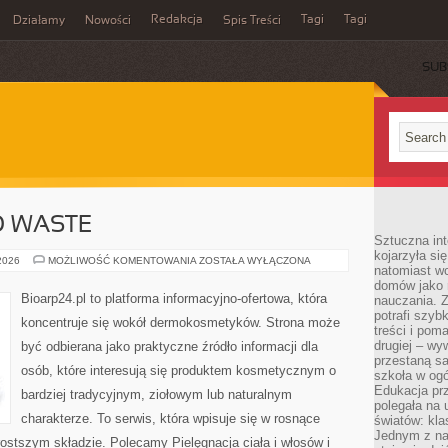
Redakcja
Tagi
Tagi
Działamy
Nowości
Spis Treści
SUB
Ć
O WASTE
Sztuczna int
kojarzyła się
KOSMETYKI
 2026
MOŻLIWOŚĆ KOMENTOWANIA
ZOSTAŁA WYŁĄCZONA
natomiast wc
ZERO
WASTE
domów jako r
Bioarp24.pl to platforma informacyjno-ofertowa, która
nauczania. Z
potrafi szyb
koncentruje się wokół dermokosmetyków. Strona może
treści i po
drugiej – wy
być odbierana jako praktyczne źródło informacji dla
przestaną sa
osób, które interesują się produktem kosmetycznym o
szkoła w og
Edukacja prz
bardziej tradycyjnym, ziołowym lub naturalnym
polegała na
charakterze. To serwis, która wpisuje się w rosnące
światów: kla
Jednym z na
ostszym składzie. Polecamy Pielęgnacja ciała i włosów i