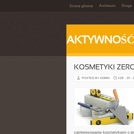
Archiwum
Droga
Strona główna
AKTYWNOŚ
KOSMETYKI ZER
POSTED BY ADMIN
CZE - 20 -
zainteresowanie kosmetykami o pr