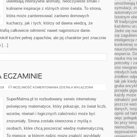
uwielbiają intensywne aromaty, nieoczywiste smaki i
umożliwiają 
symulacji, i
kulinarne inspiracje z różnych stron świata. To strona,
automatyczn
która może zainteresować zarówno domowych
Istotnym ele
W tradycyjne
kucharzy, jak i tych, którzy od dawna wiedzą, że
każdemu ucz
rafią całkowicie odmienić nawet najprostsze danie.
Jedni się nu
się zagubien
kół kuchni pełnej zapachów, ale jej charakter jest znacznie
inteligencja
konkretnej 
u […]
nauczycielow
wsparcia. Dz
nauka ma se
potrzeby i z
stoi nieogra
młodych lud
 EGZAMINIE
źródłem odpo
tak jak kied
gruba encykl
MATEMATYKA
026
MOŻLIWOŚĆ KOMENTOWANIA
ZOSTAŁA WYŁĄCZONA
przejęła gig
NA
EGZAMINIE
każdy może 
SuperMatma.pl to rozbudowany serwis internetowy
odnaleźć pot
jeszcze ważn
poświęcony matematyce, który pokazuje, że świat liczb,
danych, rozp
opinii od fa
wzorów, równań i logicznych zależności może być
więc polegał
zrozumiały. Strona została stworzona z myślą o
bo przy temp
niemożliwa. 
osobach, które chcą poszerzać wiedzę matematyczną.
wyposażenie
To miejsce, w którym rodzic może znaleźć przykłady
umiejętność