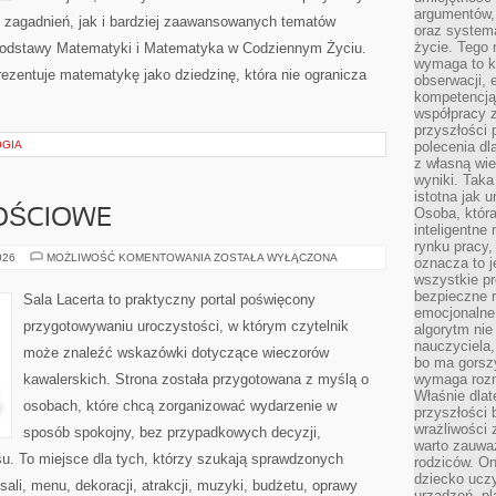
argumentów, 
zagadnień, jak i bardziej zaawansowanych tematów
oraz systema
życie. Tego 
odstawy Matematyki i Matematyka w Codziennym Życiu.
wymaga to k
ezentuje matematykę jako dziedzinę, która nie ogranicza
obserwacji, 
kompetencją
współpracy z
przyszłości 
OGIA
polecenia dl
z własną wi
wyniki. Taka 
istotna jak 
Osoba, która
OŚCIOWE
inteligentne
rynku pracy,
SALE
026
MOŻLIWOŚĆ KOMENTOWANIA
ZOSTAŁA WYŁĄCZONA
oznacza to j
OKOLICZNOŚCIOWE
wszystkie p
bezpieczne r
Sala Lacerta to praktyczny portal poświęcony
emocjonalne 
przygotowywaniu uroczystości, w którym czytelnik
algorytm nie
nauczyciela,
może znaleźć wskazówki dotyczące wieczorów
bo ma gorszy
kawalerskich. Strona została przygotowana z myślą o
wymaga rozmo
Właśnie dlat
osobach, które chcą zorganizować wydarzenie w
przyszłości 
wrażliwości
sposób spokojny, bez przypadkowych decyzji,
warto zauważ
u. To miejsce dla tych, którzy szukają sprawdzonych
rodziców. On
dziecko uczy
li, menu, dekoracji, atrakcji, muzyki, budżetu, oprawy
urządzeń, pla