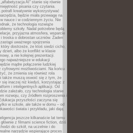
„alfabetyzacja AI” stanie się równie
umiejętność pisania czy czytania.
 potrafi kreatywnie wykorzystywać
 narzędzia, będzie miała przewagę na
 w nauce i w codziennym życiu. Nie
ednak, że technologia rozwiąże
roblemy szkoły. Nadal potrzebne będą
elacje, przyjazna atmosfera, wsparcie
i troska o dobrostan uczniów. Żaden
 zastąpi uważnego spojrzenia
 który dostrzeże, że ktoś siedzi cicho,
 dzień, albo że konflikt w klasie
wy, a nie kolejnej prezentacji.
ego najważniejsze w edukacji
będzie mądre połączenie ludzkiej
 z cyfrowymi możliwościami. Na końcu
yć, że zmienia się również rola
i także muszą oswoić się z tym, że
 się inaczej niż kiedyś, korzystając z
tform i inteligentnych aplikacji. Od
dzie zależało, czy technologia stanie
em rozwoju, czy źródłem rozproszenia i
Edukacja przyszłości zaczyna się
ylko w szkole, ale także w domu – od
kawości świata i przykładu, jaki dają
eligencja jeszcze kilkanaście lat temu
 głównie z filmami science fiction, dziś
hodzi do szkół, na uczelnie i do
ealne narzędzie wspierające proces