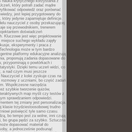
iś nauka krytycznego korzystania z
 Uczeń, który potrafi zadać mądre
eryfikować odpowiedź oraz porównać
 wiedzy, jest lepiej przygotowany do
, który jedynie zapamiętuje definicje.
elu nauczyciel z osoby przekazującej
taje się przewodnikiem, trenerem
projektantem doświadczeń
. Kluczowe jest więc projektowanie
by miejsce suchego wykładu zajęły
skusje, eksperymenty i praca z
Technologia może w tym bardzo
igentne platformy edukacyjne analizują
nia, proponują zadania dopasowane do
, przypominają o powtórkach i
statystyki. Dzięki temu uczeń widzi, co
ł, a nad czym musi jeszcze
Nauczyciel z kolei zyskuje czas na
e rozmowy z uczniami, bo część zadań
em. Współczesne narzędzia
też szybkie tworzenie quizów,
nteraktywnych map myśli czy testów z
ym sprawdzaniem odpowiedzi.
mentem tej zmiany jest personalizacja.
j klasie trzydziestoosobowej trudno
niowi poświęcić tyle samo czasu.
dzą, bo tempo jest za wolne, inni czują
i, bo grupa pędzi za szybko. Sztuczna
 może dopasować materiał do
osoby, a jednocześnie podsunąć