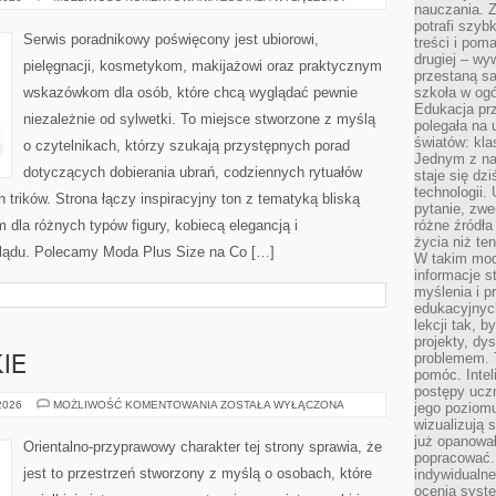
nauczania. Z
DLA
TWARZY
potrafi szyb
PLUS
Serwis poradnikowy poświęcony jest ubiorowi,
treści i po
SIZE
drugiej – wy
pielęgnacji, kosmetykom, makijażowi oraz praktycznym
przestaną sa
wskazówkom dla osób, które chcą wyglądać pewnie
szkoła w og
Edukacja prz
niezależnie od sylwetki. To miejsce stworzone z myślą
polegała na
światów: kla
o czytelnikach, którzy szukają przystępnych porad
Jednym z na
dotyczących dobierania ubrań, codziennych rytuałów
staje się dz
technologii.
trików. Strona łączy inspiracyjny ton z tematyką bliską
pytanie, zw
m dla różnych typów figury, kobiecą elegancją i
różne źródła
życia niż ten
lądu. Polecamy Moda Plus Size na Co […]
W takim mod
informacje s
myślenia i 
edukacyjnych
lekcji tak, 
projekty, dy
problemem. 
IE
pomóc. Intel
postępy ucz
PERFUMY
 2026
MOŻLIWOŚĆ KOMENTOWANIA
ZOSTAŁA WYŁĄCZONA
jego poziomu
DAMSKIE
wizualizują 
już opanowa
Orientalno-przyprawowy charakter tej strony sprawia, że
popracować. 
jest to przestrzeń stworzony z myślą o osobach, które
indywidualn
ocenia syst