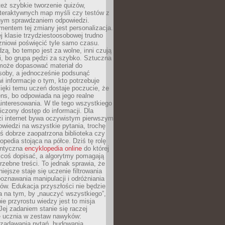
też szybkie tworzenie quizów,
nteraktywnych map myśli czy testów z
ym sprawdzaniem odpowiedzi.
mentem tej zmiany jest personalizacja.
j klasie trzydziestoosobowej trudno
niowi poświęcić tyle samo czasu.
dzą, bo tempo jest za wolne, inni czują
i, bo grupa pędzi za szybko. Sztuczna
 może dopasować materiał do
osoby, a jednocześnie podsunąć
i informacje o tym, kto potrzebuje
ięki temu uczeń dostaje poczucie, że
ns, bo odpowiada na jego realne
ainteresowania. W tle tego wszystkiego
niczony dostęp do informacji. Dla
zi internet bywa oczywistym pierwszym
wiedzi na wszystkie pytania, trochę
yś dobrze zaopatrzona biblioteka czy
opedia stojąca na półce. Dziś tę rolę
antyczna
encyklopedia online
do której
coś dopisać, a algorytmy pomagają
rzebne treści. To jednak sprawia, że
iejsze staje się uczenie filtrowania
oznawania manipulacji i odróżniania
któw. Edukacja przyszłości nie będzie
a na tym, by „nauczyć wszystkiego”,
ie przyrostu wiedzy jest to misja
Jej zadaniem stanie się raczej
 ucznia w zestaw nawyków:
 zadawania pytań, budowania