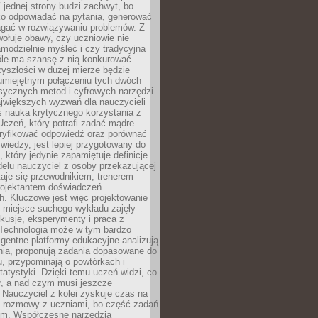
 jednej strony budzi zachwyt, bo
ko odpowiadać na pytania, generować
magać w rozwiązywaniu problemów. Z
wołuje obawy, czy uczniowie nie
modzielnie myśleć i czy tradycyjna
óle ma szansę z nią konkurować.
yszłości w dużej mierze będzie
 umiejętnym połączeniu tych dwóch
sycznych metod i cyfrowych narzędzi.
jwiększych wyzwań dla nauczycieli
iś nauka krytycznego korzystania z
 Uczeń, który potrafi zadać mądre
eryfikować odpowiedź oraz porównać
 wiedzy, jest lepiej przygotowany do
, który jedynie zapamiętuje definicje.
elu nauczyciel z osoby przekazującej
taje się przewodnikiem, trenerem
projektantem doświadczeń
. Kluczowe jest więc projektowanie
by miejsce suchego wykładu zajęły
skusje, eksperymenty i praca z
Technologia może w tym bardzo
igentne platformy edukacyjne analizują
nia, proponują zadania dopasowane do
, przypominają o powtórkach i
statystyki. Dzięki temu uczeń widzi, co
ł, a nad czym musi jeszcze
Nauczyciel z kolei zyskuje czas na
e rozmowy z uczniami, bo część zadań
em. Współczesne narzędzia