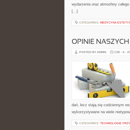
wydarzenia oraz atmosfery całego 
[…]
CATEGORIES:
MEDYCYNA ESTETY
OPINIE NASZYCH
POSTED BY ADMIN
CZE - 6 - 2
dań, lecz stają się codziennym w
wykorzystywane na wiele nietypow
CATEGORIES:
TECHNOLOGIE PRZY