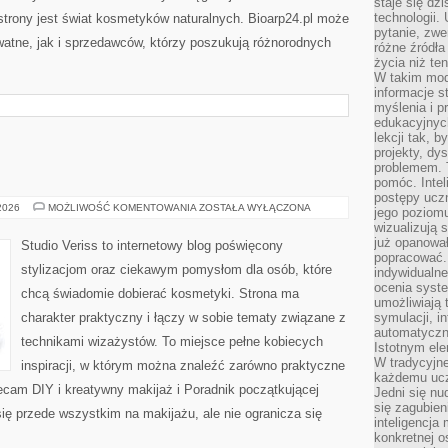
staje się dz
technologii.
rony jest świat kosmetyków naturalnych. Bioarp24.pl może
pytanie, zw
atne, jak i sprzedawców, którzy poszukują różnorodnych
różne źródła
życia niż ten
W takim mod
informacje s
myślenia i 
edukacyjnych
lekcji tak, 
projekty, dy
problemem. 
pomóc. Intel
postępy ucz
MAKIJAŻ
 2026
MOŻLIWOŚĆ KOMENTOWANIA
ZOSTAŁA WYŁĄCZONA
jego poziomu
GWIAZD
wizualizują 
już opanowa
Studio Veriss to internetowy blog poświęcony
popracować. 
stylizacjom oraz ciekawym pomysłom dla osób, które
indywidualn
ocenia syst
chcą świadomie dobierać kosmetyki. Strona ma
umożliwiają 
charakter praktyczny i łączy w sobie tematy związane z
symulacji, i
automatyczn
technikami wizażystów. To miejsce pełne kobiecych
Istotnym ele
W tradycyjne
inspiracji, w którym można znaleźć zarówno praktyczne
każdemu ucz
olecam DIY i kreatywny makijaż i Poradnik początkującej
Jedni się nu
się zagubien
się przede wszystkim na makijażu, ale nie ogranicza się
inteligencja
konkretnej 