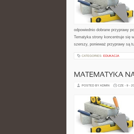
odpowiednio dobrane przyprawy pot
Tematyka strony koncentruje się wo
szerszy, ponieważ przyprawy są t
CATEGORIES:
EDUKACJA
MATEMATYKA NA
POSTED BY ADMIN
CZE - 9 - 2