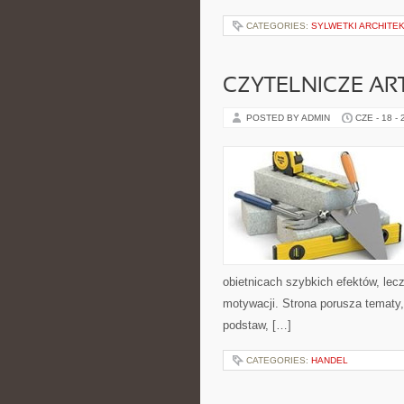
CATEGORIES:
SYLWETKI ARCHITE
CZYTELNICZE AR
POSTED BY ADMIN
CZE - 18 -
obietnicach szybkich efektów, lec
motywacji. Strona porusza tematy
podstaw, […]
CATEGORIES:
HANDEL