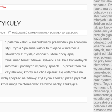
nauczycielow
wsparcia. Dz
KTÓW
nauka ma se
potrzeby i z
stoi nieogra
młodych lud
TYKUŁY
źródłem odpo
tak jak kied
gruba encykl
CZYTELNICZE
 2026
MOŻLIWOŚĆ KOMENTOWANIA
ZOSTAŁA WYŁĄCZONA
przejęła gig
ARTYKUŁY
każdy może 
Spalarnia kalorii – rozbudowany przewodnik po zdrowym
odnaleźć pot
jeszcze ważn
stylu życia Spalarnia kalorii to miejsce w internecie
danych, rozp
opinii od fa
stworzony z myślą o osobach, które chcą lepiej
więc polegał
zrozumieć temat zdrowej sylwetki i szukają konkretnych
bo przy temp
niemożliwa. 
informacji podanych w prosty sposób. To przestrzeń dla
wyposażenie
czytelników, którzy nie chcą opierać się wyłącznie na
umiejętność
argumentów, 
z wolą spojrzeć na zdrowy styl życia szerzej: przez pryzmat
oraz systema
życie. Tego 
, które mogą zainteresować zarówno osoby szukające
wymaga to k
obserwacji, 
kompetencją
współpracy z
przyszłości 
polecenia dl
z własną wi