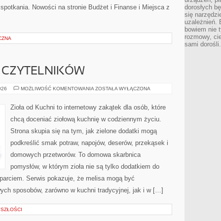
spotkania. Nowości na stronie Budżet i Finanse i Miejsca z
dorosłych bę
się narzędzi
uzależnień. 
bowiem nie t
rozmowy, cie
CZNA
sami dorośli.
 CZYTELNIKÓW
OPINIE
026
MOŻLIWOŚĆ KOMENTOWANIA
ZOSTAŁA WYŁĄCZONA
NASZYCH
CZYTELNIKÓW
Zioła od Kuchni to internetowy zakątek dla osób, które
chcą doceniać ziołową kuchnię w codziennym życiu.
Strona skupia się na tym, jak zielone dodatki mogą
podkreślić smak potraw, napojów, deserów, przekąsek i
domowych przetworów. To domowa skarbnica
pomysłów, w którym zioła nie są tylko dodatkiem do
sparciem. Serwis pokazuje, że melisa mogą być
ych sposobów, zarówno w kuchni tradycyjnej, jak i w […]
SZŁOŚCI