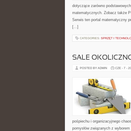
dotyczące zarówno podstawowych 
matematycznych. Zobacz także P
Serwis ten portal matematyczny pr
[…]
CATEGORIES:
SPRZĘT I TECHNOL
SALE OKOLICZN
POSTED BY ADMIN
CZE - 7 - 2
pośpiechu i organizacyjnego chaos
pomysłów związanych z wyborem sa