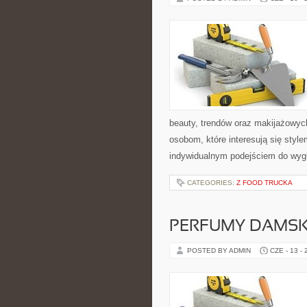
beauty, trendów oraz makijażowych 
osobom, które interesują się style
indywidualnym podejściem do wyg
CATEGORIES:
Z FOOD TRUCKA
PERFUMY DAMSK
POSTED BY ADMIN
CZE - 13 -