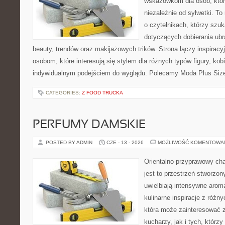
wskazówkom dla osób, któr
niezależnie od sylwetki. T
o czytelnikach, którzy szu
dotyczących dobierania ubr
beauty, trendów oraz makijażowych trików. Strona łączy inspiracy
osobom, które interesują się stylem dla różnych typów figury, kobi
indywidualnym podejściem do wyglądu. Polecamy Moda Plus Siz
CATEGORIES:
Z FOOD TRUCKA
PERFUMY DAMSKIE
POSTED BY ADMIN
CZE - 13 - 2026
MOŻLIWOŚĆ KOMENTOWA
Orientalno-przyprawowy char
jest to przestrzeń stworzon
uwielbiają intensywne aroma
kulinarne inspiracje z różny
która może zainteresować
kucharzy, jak i tych, którz