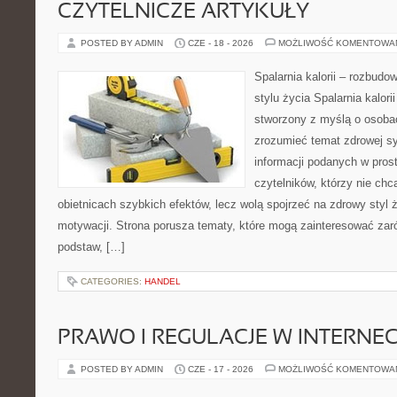
CZYTELNICZE ARTYKUŁY
POSTED BY ADMIN
CZE - 18 - 2026
MOŻLIWOŚĆ KOMENTOWA
Spalarnia kalorii – rozbud
stylu życia Spalarnia kalori
stworzony z myślą o osobac
zrozumieć temat zdrowej sy
informacji podanych w pros
czytelników, którzy nie chc
obietnicach szybkich efektów, lecz wolą spojrzeć na zdrowy styl 
motywacji. Strona porusza tematy, które mogą zainteresować za
podstaw, […]
CATEGORIES:
HANDEL
PRAWO I REGULACJE W INTERNEC
POSTED BY ADMIN
CZE - 17 - 2026
MOŻLIWOŚĆ KOMENTOWA