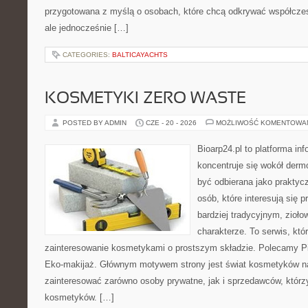
przygotowana z myślą o osobach, które chcą odkrywać współcz
ale jednocześnie […]
CATEGORIES:
BALTICAYACHTS
KOSMETYKI ZERO WASTE
POSTED BY ADMIN
CZE - 20 - 2026
MOŻLIWOŚĆ KOMENTOWA
Bioarp24.pl to platforma in
koncentruje się wokół der
być odbierana jako praktycz
osób, które interesują się
bardziej tradycyjnym, zioł
charakterze. To serwis, któ
zainteresowanie kosmetykami o prostszym składzie. Polecamy Pie
Eko-makijaż. Głównym motywem strony jest świat kosmetyków na
zainteresować zarówno osoby prywatne, jak i sprzedawców, któr
kosmetyków. […]