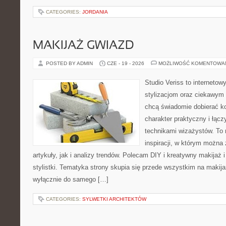
CATEGORIES:
JORDANIA
MAKIJAŻ GWIAZD
POSTED BY ADMIN
CZE - 19 - 2026
MOŻLIWOŚĆ KOMENTOWA
Studio Veriss to internetow
stylizacjom oraz ciekawym
chcą świadomie dobierać k
charakter praktyczny i łąc
technikami wizażystów. To 
inspiracji, w którym można
artykuły, jak i analizy trendów. Polecam DIY i kreatywny makijaż 
stylistki. Tematyka strony skupia się przede wszystkim na makijaż
wyłącznie do samego […]
CATEGORIES:
SYLWETKI ARCHITEKTÓW