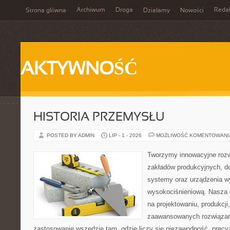
Archiwum
Droga
Reda
Strona główna
Działamy
Nowości
AKTYWNOŚĆ
HISTORIA PRZEMYSŁU
POSTED BY ADMIN
LIP - 1 - 2026
MOŻLIWOŚĆ KOMENTOWAN
Tworzymy innowacyjne rozw
zakładów produkcyjnych, d
systemy oraz urządzenia w
wysokociśnieniową. Nasza d
na projektowaniu, produkcji
zaawansowanych rozwiązań,
zastosowanie wszędzie tam, gdzie liczy się niezawodność, precy