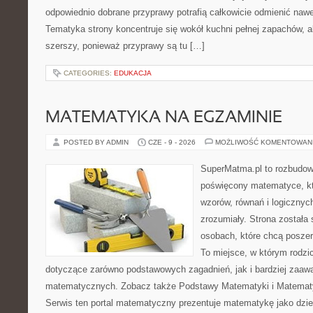
odpowiednio dobrane przyprawy potrafią całkowicie odmienić nawe
Tematyka strony koncentruje się wokół kuchni pełnej zapachów, al
szerszy, ponieważ przyprawy są tu […]
CATEGORIES:
EDUKACJA
MATEMATYKA NA EGZAMINIE
POSTED BY ADMIN
CZE - 9 - 2026
MOŻLIWOŚĆ KOMENTOWAN
SuperMatma.pl to rozbudow
poświęcony matematyce, któ
wzorów, równań i logicznyc
zrozumiały. Strona została
osobach, które chcą posze
To miejsce, w którym rodzi
dotyczące zarówno podstawowych zagadnień, jak i bardziej zaa
matematycznych. Zobacz także Podstawy Matematyki i Matemat
Serwis ten portal matematyczny prezentuje matematykę jako dzied