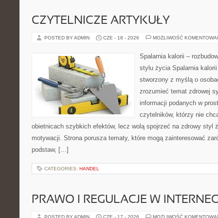
CZYTELNICZE ARTYKUŁY
POSTED BY ADMIN
CZE - 18 - 2026
MOŻLIWOŚĆ KOMENTOWA
Spalarnia kalorii – rozbud
stylu życia Spalarnia kalori
stworzony z myślą o osobac
zrozumieć temat zdrowej sy
informacji podanych w pros
czytelników, którzy nie chc
obietnicach szybkich efektów, lecz wolą spojrzeć na zdrowy styl 
motywacji. Strona porusza tematy, które mogą zainteresować za
podstaw, […]
CATEGORIES:
HANDEL
PRAWO I REGULACJE W INTERNEC
POSTED BY ADMIN
CZE - 17 - 2026
MOŻLIWOŚĆ KOMENTOWA