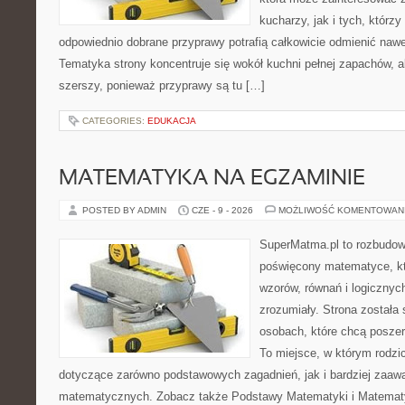
kucharzy, jak i tych, którz
odpowiednio dobrane przyprawy potrafią całkowicie odmienić nawe
Tematyka strony koncentruje się wokół kuchni pełnej zapachów, al
szerszy, ponieważ przyprawy są tu […]
CATEGORIES:
EDUKACJA
MATEMATYKA NA EGZAMINIE
POSTED BY ADMIN
CZE - 9 - 2026
MOŻLIWOŚĆ KOMENTOWAN
SuperMatma.pl to rozbudow
poświęcony matematyce, któ
wzorów, równań i logicznyc
zrozumiały. Strona została
osobach, które chcą posze
To miejsce, w którym rodzi
dotyczące zarówno podstawowych zagadnień, jak i bardziej zaa
matematycznych. Zobacz także Podstawy Matematyki i Matemat