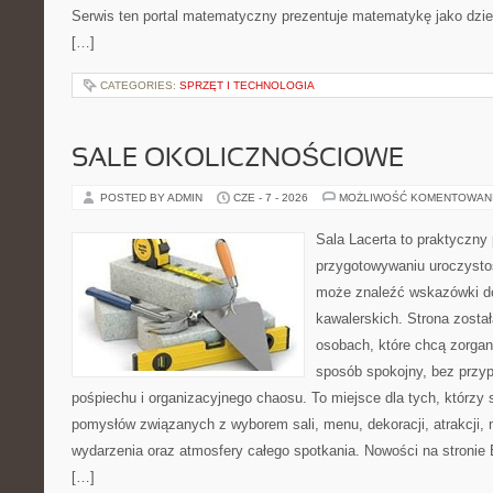
Serwis ten portal matematyczny prezentuje matematykę jako dzied
[…]
CATEGORIES:
SPRZĘT I TECHNOLOGIA
SALE OKOLICZNOŚCIOWE
POSTED BY ADMIN
CZE - 7 - 2026
MOŻLIWOŚĆ KOMENTOWAN
Sala Lacerta to praktyczny
przygotowywaniu uroczystoś
może znaleźć wskazówki d
kawalerskich. Strona zosta
osobach, które chcą zorga
sposób spokojny, bez przy
pośpiechu i organizacyjnego chaosu. To miejsce dla tych, którz
pomysłów związanych z wyborem sali, menu, dekoracji, atrakcji,
wydarzenia oraz atmosfery całego spotkania. Nowości na stronie 
[…]