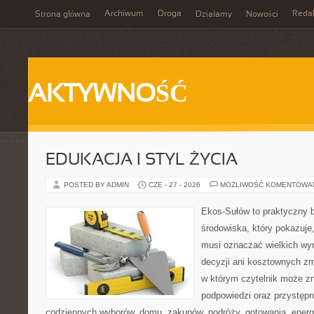
Archiwum
Droga
Reda
Strona główna
Działamy
Nowości
AKTYWNOŚĆ
EDUKACJA I STYL ŻYCIA
POSTED BY ADMIN
CZE - 27 - 2026
MOŻLIWOŚĆ KOMENTOWA
Ekos-Sułów to praktyczny 
środowiska, który pokazuje,
musi oznaczać wielkich wy
decyzji ani kosztownych zm
w którym czytelnik może zn
podpowiedzi oraz przystępn
codziennych wyborów, domu, zakupów, podróży, gotowania, energii