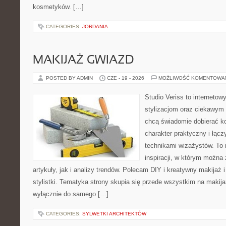
kosmetyków. […]
CATEGORIES:
JORDANIA
MAKIJAŻ GWIAZD
POSTED BY ADMIN
CZE - 19 - 2026
MOŻLIWOŚĆ KOMENTOWA
Studio Veriss to internetow
stylizacjom oraz ciekawym
chcą świadomie dobierać k
charakter praktyczny i łąc
technikami wizażystów. To 
inspiracji, w którym można
artykuły, jak i analizy trendów. Polecam DIY i kreatywny makijaż 
stylistki. Tematyka strony skupia się przede wszystkim na makijaż
wyłącznie do samego […]
CATEGORIES:
SYLWETKI ARCHITEKTÓW