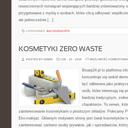
nowoczesnych rozwiązań wspierających bardziej zrównoważony sty
przygotowana z myślą o osobach, które chcą odkrywać współcz
ale jednocześnie […]
CATEGORIES:
BALTICAYACHTS
KOSMETYKI ZERO WASTE
POSTED BY ADMIN
CZE - 20 - 2026
MOŻLIWOŚĆ KOMENTOWA
Bioarp24.pl to platforma in
koncentruje się wokół der
być odbierana jako praktycz
osób, które interesują się
bardziej tradycyjnym, zioł
charakterze. To serwis, któ
zainteresowanie kosmetykami o prostszym składzie. Polecamy Pie
Eko-makijaż. Głównym motywem strony jest świat kosmetyków na
zainteresować zarówno osoby prywatne, jak i sprzedawców, któr