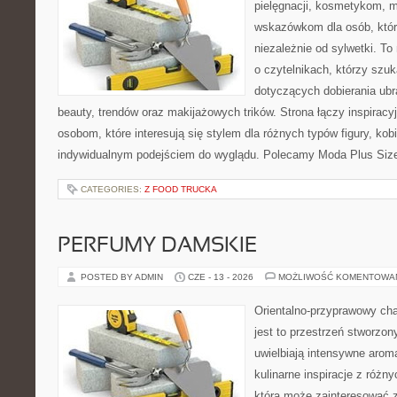
pielęgnacji, kosmetykom, 
wskazówkom dla osób, któr
niezależnie od sylwetki. T
o czytelnikach, którzy szu
dotyczących dobierania ubr
beauty, trendów oraz makijażowych trików. Strona łączy inspiracy
osobom, które interesują się stylem dla różnych typów figury, kobi
indywidualnym podejściem do wyglądu. Polecamy Moda Plus Siz
CATEGORIES:
Z FOOD TRUCKA
PERFUMY DAMSKIE
POSTED BY ADMIN
CZE - 13 - 2026
MOŻLIWOŚĆ KOMENTOWA
Orientalno-przyprawowy char
jest to przestrzeń stworzon
uwielbiają intensywne aroma
kulinarne inspiracje z różny
która może zainteresować