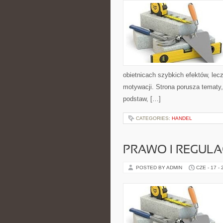
obietnicach szybkich efektów, lec
motywacji. Strona porusza tematy
podstaw, […]
CATEGORIES:
HANDEL
PRAWO I REGULA
POSTED BY ADMIN
CZE - 17 -