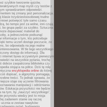
też szybkie tworzenie quizów,
nteraktywnych map myśli czy testów z
ym sprawdzaniem odpowiedzi.
mentem tej zmiany jest personalizacja.
j klasie trzydziestoosobowej trudno
niowi poświęcić tyle samo czasu.
dzą, bo tempo jest za wolne, inni czują
i, bo grupa pędzi za szybko. Sztuczna
 może dopasować materiał do
osoby, a jednocześnie podsunąć
i informacje o tym, kto potrzebuje
ięki temu uczeń dostaje poczucie, że
ns, bo odpowiada na jego realne
ainteresowania. W tle tego wszystkiego
niczony dostęp do informacji. Dla
zi internet bywa oczywistym pierwszym
wiedzi na wszystkie pytania, trochę
yś dobrze zaopatrzona biblioteka czy
opedia stojąca na półce. Dziś tę rolę
antyczna
encyklopedia online
do której
coś dopisać, a algorytmy pomagają
rzebne treści. To jednak sprawia, że
iejsze staje się uczenie filtrowania
oznawania manipulacji i odróżniania
któw. Edukacja przyszłości nie będzie
a na tym, by „nauczyć wszystkiego”,
ie przyrostu wiedzy jest to misja
Jej zadaniem stanie się raczej
 ucznia w zestaw nawyków:
 zadawania pytań, budowania