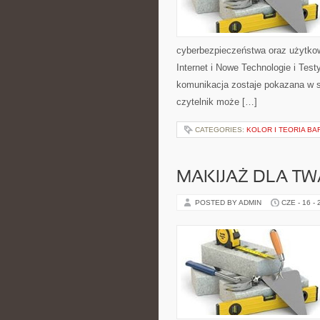
cyberbezpieczeństwa oraz użytkow
Internet i Nowe Technologie i Tes
komunikacja zostaje pokazana w s
czytelnik może […]
CATEGORIES:
KOLOR I TEORIA BA
MAKIJAŻ DLA TW
POSTED BY ADMIN
CZE - 16 -