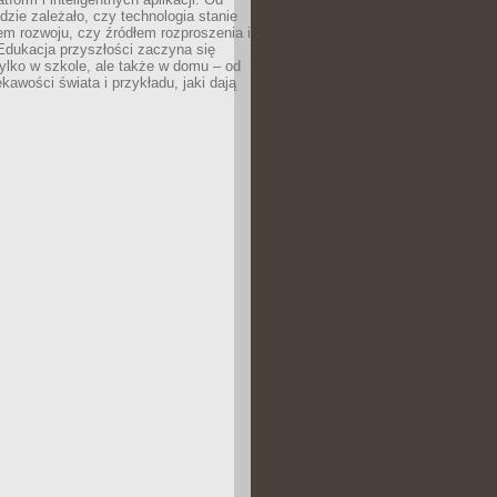
dzie zależało, czy technologia stanie
em rozwoju, czy źródłem rozproszenia i
Edukacja przyszłości zaczyna się
ylko w szkole, ale także w domu – od
kawości świata i przykładu, jaki dają