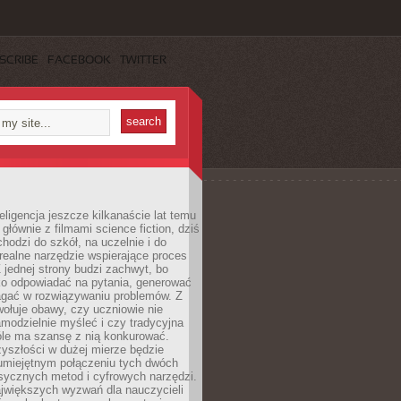
SCRIBE
FACEBOOK
TWITTER
eligencja jeszcze kilkanaście lat temu
 głównie z filmami science fiction, dziś
hodzi do szkół, na uczelnie i do
ealne narzędzie wspierające proces
 jednej strony budzi zachwyt, bo
ko odpowiadać na pytania, generować
magać w rozwiązywaniu problemów. Z
wołuje obawy, czy uczniowie nie
modzielnie myśleć i czy tradycyjna
óle ma szansę z nią konkurować.
yszłości w dużej mierze będzie
 umiejętnym połączeniu tych dwóch
sycznych metod i cyfrowych narzędzi.
jwiększych wyzwań dla nauczycieli