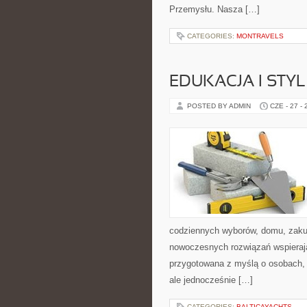
Przemysłu. Nasza […]
CATEGORIES:
MONTRAVELS
EDUKACJA I STYL
POSTED BY ADMIN
CZE - 27 -
codziennych wyborów, domu, zakupó
nowoczesnych rozwiązań wspierają
przygotowana z myślą o osobach,
ale jednocześnie […]
CATEGORIES:
BALTICAYACHTS