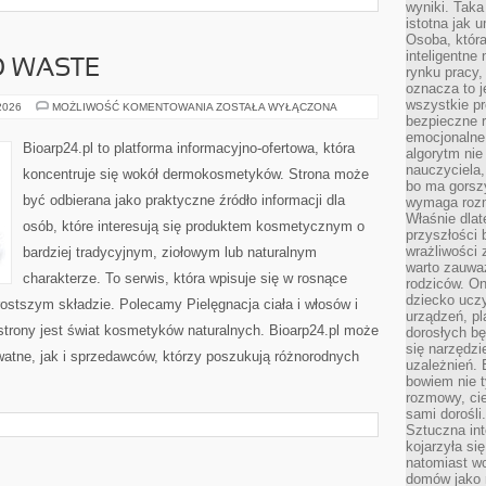
wyniki. Taka 
istotna jak 
Osoba, która
inteligentne
O WASTE
rynku pracy,
oznacza to j
wszystkie p
KOSMETYKI
 2026
MOŻLIWOŚĆ KOMENTOWANIA
ZOSTAŁA WYŁĄCZONA
ZERO
bezpieczne r
WASTE
emocjonalne 
Bioarp24.pl to platforma informacyjno-ofertowa, która
algorytm nie
nauczyciela,
koncentruje się wokół dermokosmetyków. Strona może
bo ma gorszy
być odbierana jako praktyczne źródło informacji dla
wymaga rozmo
Właśnie dlat
osób, które interesują się produktem kosmetycznym o
przyszłości 
wrażliwości
bardziej tradycyjnym, ziołowym lub naturalnym
warto zauważ
charakterze. To serwis, która wpisuje się w rosnące
rodziców. On
dziecko uczy
ostszym składzie. Polecamy Pielęgnacja ciała i włosów i
urządzeń, pla
rony jest świat kosmetyków naturalnych. Bioarp24.pl może
dorosłych bę
się narzędzi
atne, jak i sprzedawców, którzy poszukują różnorodnych
uzależnień. 
bowiem nie t
rozmowy, cie
sami dorośli.
Sztuczna int
kojarzyła się
natomiast wc
domów jako r