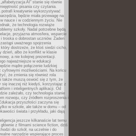
„alfabetyzacja AI” stanie się równie
umiejętność pisania czy czytania.
 potrafi kreatywnie wykorzystywać
 narzędzia, będzie miała przewagę na
 w nauce i w codziennym życiu. Nie
ednak, że technologia rozwiąże
roblemy szkoły. Nadal potrzebne będą
elacje, przyjazna atmosfera, wsparcie
i troska o dobrostan uczniów. Żaden
 zastąpi uważnego spojrzenia
 który dostrzeże, że ktoś siedzi cicho,
 dzień, albo że konflikt w klasie
wy, a nie kolejnej prezentacji.
ego najważniejsze w edukacji
będzie mądre połączenie ludzkiej
 z cyfrowymi możliwościami. Na końcu
yć, że zmienia się również rola
i także muszą oswoić się z tym, że
 się inaczej niż kiedyś, korzystając z
tform i inteligentnych aplikacji. Od
dzie zależało, czy technologia stanie
em rozwoju, czy źródłem rozproszenia i
Edukacja przyszłości zaczyna się
ylko w szkole, ale także w domu – od
kawości świata i przykładu, jaki dają
eligencja jeszcze kilkanaście lat temu
 głównie z filmami science fiction, dziś
hodzi do szkół, na uczelnie i do
ealne narzędzie wspierające proces