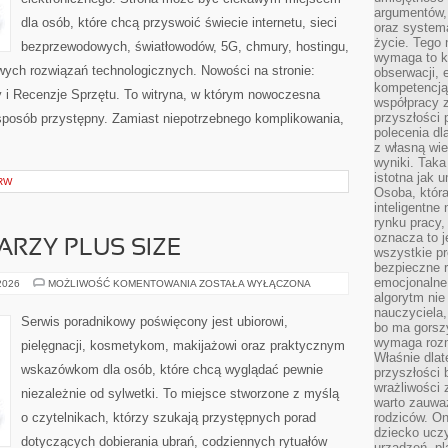
argumentów, 
dla osób, które chcą przyswoić świecie internetu, sieci
oraz systema
życie. Tego 
bezprzewodowych, światłowodów, 5G, chmury, hostingu,
wymaga to k
ych rozwiązań technologicznych. Nowości na stronie:
obserwacji, 
kompetencją
ty i Recenzje Sprzętu. To witryna, w którym nowoczesna
współpracy z
przyszłości 
posób przystępny. Zamiast niepotrzebnego komplikowania,
polecenia dl
z własną wi
wyniki. Taka 
istotna jak 
RW
Osoba, która
inteligentne
rynku pracy,
oznacza to j
ARZY PLUS SIZE
wszystkie p
bezpieczne r
emocjonalne 
MAKIJAŻ
 2026
MOŻLIWOŚĆ KOMENTOWANIA
ZOSTAŁA WYŁĄCZONA
DLA
algorytm nie
TWARZY
nauczyciela,
PLUS
Serwis poradnikowy poświęcony jest ubiorowi,
bo ma gorszy
SIZE
wymaga rozmo
pielęgnacji, kosmetykom, makijażowi oraz praktycznym
Właśnie dlat
wskazówkom dla osób, które chcą wyglądać pewnie
przyszłości 
wrażliwości
niezależnie od sylwetki. To miejsce stworzone z myślą
warto zauważ
o czytelnikach, którzy szukają przystępnych porad
rodziców. On
dziecko uczy
dotyczących dobierania ubrań, codziennych rytuałów
urządzeń, pla