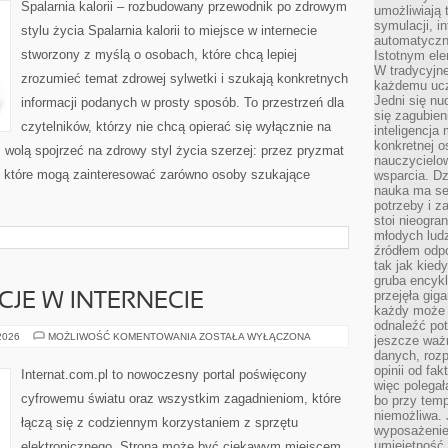
Spalarnia kalorii – rozbudowany przewodnik po zdrowym
umożliwiają 
symulacji, i
stylu życia Spalarnia kalorii to miejsce w internecie
automatyczn
stworzony z myślą o osobach, które chcą lepiej
Istotnym ele
W tradycyjne
zrozumieć temat zdrowej sylwetki i szukają konkretnych
każdemu ucz
Jedni się nu
informacji podanych w prosty sposób. To przestrzeń dla
się zagubien
czytelników, którzy nie chcą opierać się wyłącznie na
inteligencja
konkretnej 
z wolą spojrzeć na zdrowy styl życia szerzej: przez pryzmat
nauczycielow
, które mogą zainteresować zarówno osoby szukające
wsparcia. Dz
nauka ma se
potrzeby i z
stoi nieogra
młodych lud
źródłem odpo
tak jak kied
gruba encykl
przejęła gig
CJE W INTERNECIE
każdy może 
odnaleźć pot
PRAWO
 2026
MOŻLIWOŚĆ KOMENTOWANIA
ZOSTAŁA WYŁĄCZONA
jeszcze ważn
I
danych, rozp
REGULACJE
W
opinii od fa
Internat.com.pl to nowoczesny portal poświęcony
INTERNECIE
więc polegał
cyfrowemu światu oraz wszystkim zagadnieniom, które
bo przy temp
niemożliwa. 
łączą się z codziennym korzystaniem z sprzętu
wyposażenie
umiejętność
elektronicznego. Strona może być ciekawym miejscem