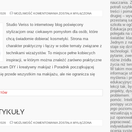
nauczania. Z
potrafi szyb
treści i po
MAKIJAŻ
 2026
MOŻLIWOŚĆ KOMENTOWANIA
ZOSTAŁA WYŁĄCZONA
drugiej – wy
GWIAZD
przestaną sa
Studio Veriss to internetowy blog poświęcony
szkoła w og
Edukacja prz
stylizacjom oraz ciekawym pomysłom dla osób, które
polegała na
światów: kla
chcą świadomie dobierać kosmetyki. Strona ma
Jednym z na
charakter praktyczny i łączy w sobie tematy związane z
staje się dz
technologii.
technikami wizażystów. To miejsce pełne kobiecych
pytanie, zw
inspiracji, w którym można znaleźć zarówno praktyczne
różne źródła
życia niż ten
olecam DIY i kreatywny makijaż i Poradnik początkującej
W takim mod
informacje s
się przede wszystkim na makijażu, ale nie ogranicza się
myślenia i 
edukacyjnych
lekcji tak, 
projekty, dy
KTÓW
problemem. 
pomóc. Intel
postępy ucz
jego poziomu
TYKUŁY
wizualizują 
już opanowa
popracować. 
CZYTELNICZE
 2026
MOŻLIWOŚĆ KOMENTOWANIA
ZOSTAŁA WYŁĄCZONA
ARTYKUŁY
indywidualn
ocenia syst