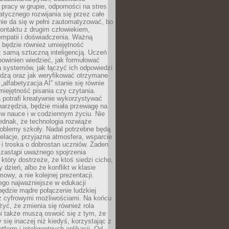
pracy w grupie, odporności na stres
tycznego rozwijania się przez całe
nie da się w pełni zautomatyzować, bo
ontaktu z drugim człowiekiem,
empatii i doświadczenia. Ważną
 będzie również umiejętność
 samą sztuczną inteligencją. Uczeń
powinien wiedzieć, jak formułować
a systemów, jak łączyć ich odpowiedzi
edzą oraz jak weryfikować otrzymane
„alfabetyzacja AI” stanie się równie
umiejętność pisania czy czytania.
 potrafi kreatywnie wykorzystywać
 narzędzia, będzie miała przewagę na
 w nauce i w codziennym życiu. Nie
ednak, że technologia rozwiąże
roblemy szkoły. Nadal potrzebne będą
elacje, przyjazna atmosfera, wsparcie
i troska o dobrostan uczniów. Żaden
 zastąpi uważnego spojrzenia
 który dostrzeże, że ktoś siedzi cicho,
 dzień, albo że konflikt w klasie
wy, a nie kolejnej prezentacji.
ego najważniejsze w edukacji
będzie mądre połączenie ludzkiej
 z cyfrowymi możliwościami. Na końcu
yć, że zmienia się również rola
i także muszą oswoić się z tym, że
 się inaczej niż kiedyś, korzystając z
tform i inteligentnych aplikacji. Od