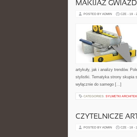
MAKIJAŻ GWIAZD
POSTED BY ADMIN
CZE - 19 -
artykuły, jak i analizy trendów. P
stylistki. Tematyka strony skupia 
wyłącznie do samego […]
CATEGORIES:
SYLWETKI ARCHITE
CZYTELNICZE AR
POSTED BY ADMIN
CZE - 18 -