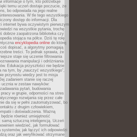
i informacje o tym, kto potrzebuje
ięki temu uczeń dostaje poczucie, że
ns, bo odpowiada na jego realne
ainteresowania. W tle tego wszystkiego
niczony dostęp do informacji. Dla
zi internet bywa oczywistym pierwszym
wiedzi na wszystkie pytania, trochę
yś dobrze zaopatrzona biblioteka czy
opedia stojąca na półce. Dziś tę rolę
antyczna
encyklopedia online
do której
coś dopisać, a algorytmy pomagają
rzebne treści. To jednak sprawia, że
iejsze staje się uczenie filtrowania
oznawania manipulacji i odróżniania
któw. Edukacja przyszłości nie będzie
a na tym, by „nauczyć wszystkiego”,
ie przyrostu wiedzy jest to misja
Jej zadaniem stanie się raczej
 ucznia w zestaw nawyków:
 zadawania pytań, budowania
pracy w grupie, odporności na stres
tycznego rozwijania się przez całe
nie da się w pełni zautomatyzować, bo
ontaktu z drugim człowiekiem,
empatii i doświadczenia. Ważną
 będzie również umiejętność
 samą sztuczną inteligencją. Uczeń
powinien wiedzieć, jak formułować
a systemów, jak łączyć ich odpowiedzi
edzą oraz jak weryfikować otrzymane