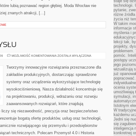
staje się dz
technologii.
 które lubią poznawać region głębiej. Moda Wrocław nie
pytanie, zw
ziej znanych atrakcji, […]
różne źródła
życia niż ten
W takim mod
ENIE
informacje s
myślenia i 
edukacyjnych
lekcji tak, 
YSŁU
projekty, dy
problemem. 
pomóc. Intel
HISTORIA
026
MOŻLIWOŚĆ KOMENTOWANIA
ZOSTAŁA WYŁĄCZONA
PRZEMYSŁU
postępy ucz
jego poziomu
Tworzymy innowacyjne rozwiązania przeznaczone dla
wizualizują 
już opanowa
zakładów produkcyjnych, dostarczając sprawdzone
popracować. 
systemy oraz urządzenia wykorzystujące technologię
indywidualn
ocenia syst
wysokociśnieniową. Nasza działalność koncentruje się
umożliwiają 
na projektowaniu, produkcji, wdrażaniu oraz rozwoju
symulacji, i
automatyczn
zaawansowanych rozwiązań, które znajdują
Istotnym ele
W tradycyjne
 liczy się niezawodność, precyzja oraz bezpieczeństwo
każdemu ucz
zentuje bogatą ofertę produktów, usług oraz technologii,
Jedni się nu
się zagubien
amicznie rozwijającego się przemysłu i przedsiębiorstw
inteligencja
ązań technicznych. Polecam Przemysł 4.0 i Historia
konkretnej 