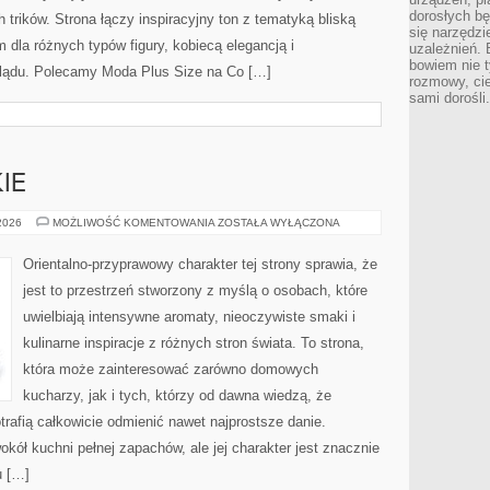
dorosłych bę
trików. Strona łączy inspiracyjny ton z tematyką bliską
się narzędzi
m dla różnych typów figury, kobiecą elegancją i
uzależnień. 
bowiem nie t
lądu. Polecamy Moda Plus Size na Co […]
rozmowy, cie
sami dorośli.
IE
PERFUMY
 2026
MOŻLIWOŚĆ KOMENTOWANIA
ZOSTAŁA WYŁĄCZONA
DAMSKIE
Orientalno-przyprawowy charakter tej strony sprawia, że
jest to przestrzeń stworzony z myślą o osobach, które
uwielbiają intensywne aromaty, nieoczywiste smaki i
kulinarne inspiracje z różnych stron świata. To strona,
która może zainteresować zarówno domowych
kucharzy, jak i tych, którzy od dawna wiedzą, że
rafią całkowicie odmienić nawet najprostsze danie.
kół kuchni pełnej zapachów, ale jej charakter jest znacznie
u […]