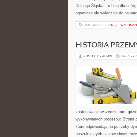
Dolnego Śląska. To blog dla osób,
ogranicza się wyłącznie do najbard
CATEGORIES:
SPRZĘT I WYPOSAŻ
HISTORIA PRZEM
POSTED BY ADMIN
LIP - 1 - 2
zastosowanie wszędzie tam, gdzie
wykonywanych procesów. Strona pre
które odpowiadają na potrzeby dyn
poszukujących niezawodnych rozwi