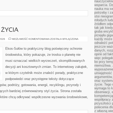
nauczycielow
wsparcia. Dz
nauka ma se
potrzeby i z
stoi nieogra
młodych lud
źródłem odpo
tak jak kied
 ŻYCIA
gruba encykl
przejęła gig
każdy może 
EDUKACJA
 2026
MOŻLIWOŚĆ KOMENTOWANIA
ZOSTAŁA WYŁĄCZONA
I
odnaleźć pot
STYL
jeszcze ważn
ŻYCIA
Ekos-Sułów to praktyczny blog poświęcony ochronie
danych, rozp
opinii od fa
środowiska, który pokazuje, że troska o planetę nie
więc polegał
musi oznaczać wielkich wyrzeczeń, skomplikowanych
bo przy temp
niemożliwa. 
decyzji ani kosztownych zmian. To internetowy zakątek,
wyposażenie
w którym czytelnik może znaleźć porady, praktyczne
umiejętność
argumentów, 
podpowiedzi oraz przystępne teksty dotyczące
oraz systema
życie. Tego 
w, podróży, gotowania, energii, recyklingu, przyrody i
wymaga to k
cych bardziej zrównoważony styl życia. Strona została
obserwacji, 
kompetencją
 które chcą odkrywać współczesne wyzwania środowiskowe,
współpracy z
przyszłości 
polecenia dl
z własną wi