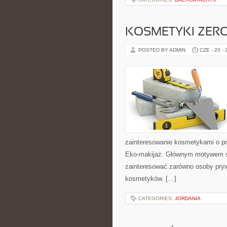
KOSMETYKI ZER
POSTED BY ADMIN
CZE - 20 -
zainteresowanie kosmetykami o pr
Eko-makijaż. Głównym motywem st
zainteresować zarówno osoby pryw
kosmetyków. […]
CATEGORIES:
JORDANIA