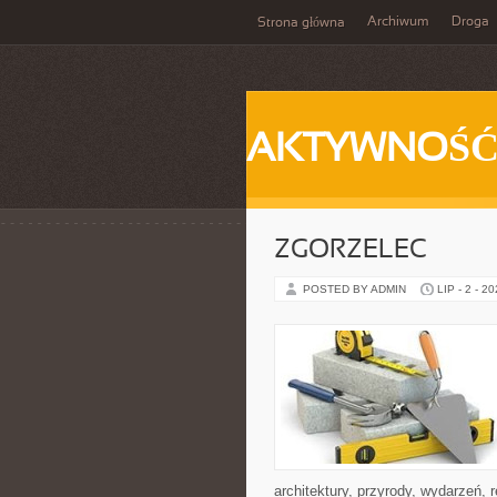
Archiwum
Droga
Strona główna
AKTYWNOŚ
ZGORZELEC
POSTED BY ADMIN
LIP - 2 - 2
architektury, przyrody, wydarzeń,