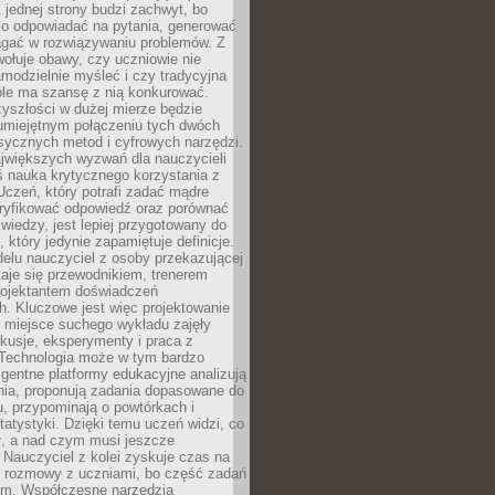
 jednej strony budzi zachwyt, bo
ko odpowiadać na pytania, generować
magać w rozwiązywaniu problemów. Z
wołuje obawy, czy uczniowie nie
modzielnie myśleć i czy tradycyjna
óle ma szansę z nią konkurować.
yszłości w dużej mierze będzie
 umiejętnym połączeniu tych dwóch
sycznych metod i cyfrowych narzędzi.
jwiększych wyzwań dla nauczycieli
iś nauka krytycznego korzystania z
 Uczeń, który potrafi zadać mądre
eryfikować odpowiedź oraz porównać
 wiedzy, jest lepiej przygotowany do
, który jedynie zapamiętuje definicje.
elu nauczyciel z osoby przekazującej
taje się przewodnikiem, trenerem
projektantem doświadczeń
. Kluczowe jest więc projektowanie
by miejsce suchego wykładu zajęły
skusje, eksperymenty i praca z
Technologia może w tym bardzo
igentne platformy edukacyjne analizują
nia, proponują zadania dopasowane do
, przypominają o powtórkach i
statystyki. Dzięki temu uczeń widzi, co
ł, a nad czym musi jeszcze
Nauczyciel z kolei zyskuje czas na
e rozmowy z uczniami, bo część zadań
em. Współczesne narzędzia