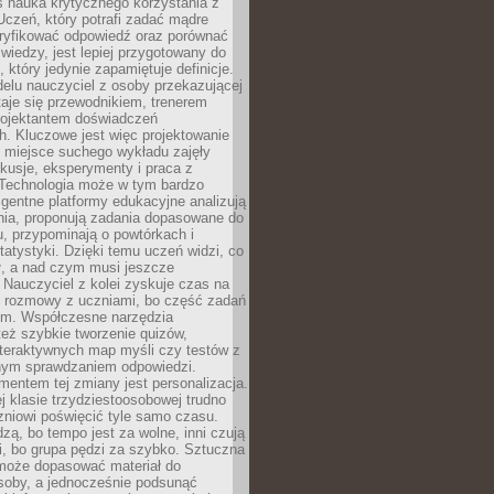
iś nauka krytycznego korzystania z
 Uczeń, który potrafi zadać mądre
eryfikować odpowiedź oraz porównać
 wiedzy, jest lepiej przygotowany do
, który jedynie zapamiętuje definicje.
elu nauczyciel z osoby przekazującej
taje się przewodnikiem, trenerem
projektantem doświadczeń
. Kluczowe jest więc projektowanie
by miejsce suchego wykładu zajęły
skusje, eksperymenty i praca z
Technologia może w tym bardzo
igentne platformy edukacyjne analizują
nia, proponują zadania dopasowane do
, przypominają o powtórkach i
statystyki. Dzięki temu uczeń widzi, co
ł, a nad czym musi jeszcze
Nauczyciel z kolei zyskuje czas na
e rozmowy z uczniami, bo część zadań
em. Współczesne narzędzia
też szybkie tworzenie quizów,
nteraktywnych map myśli czy testów z
ym sprawdzaniem odpowiedzi.
mentem tej zmiany jest personalizacja.
j klasie trzydziestoosobowej trudno
niowi poświęcić tyle samo czasu.
dzą, bo tempo jest za wolne, inni czują
i, bo grupa pędzi za szybko. Sztuczna
 może dopasować materiał do
osoby, a jednocześnie podsunąć