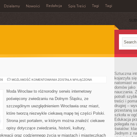
Redakcja
Tagi
Tagi
Działamy
Nowości
Spis Treści
SUB
Ć
Sztuczna int
kojarzyła się
ZGORZELEC
026
MOŻLIWOŚĆ KOMENTOWANIA
ZOSTAŁA WYŁĄCZONA
natomiast wc
domów jako r
Moda Wrocław to różnorodny serwis internetowy
nauczania. Z
potrafi szyb
poświęcony zwiedzaniu na Dolnym Śląsku, ze
treści i po
drugiej – wy
szczególnym uwzględnieniem Wrocławia oraz miast,
przestaną sa
które tworzą niezwykle ciekawą mapę tej części Polski.
szkoła w og
Edukacja prz
Strona jest portalem, w którym można znaleźć ciekawe
polegała na
opisy dotyczące zwiedzania, historii, kultury,
światów: kla
Jednym z na
 rekreacji oraz codziennego życia w miastach i miasteczkach