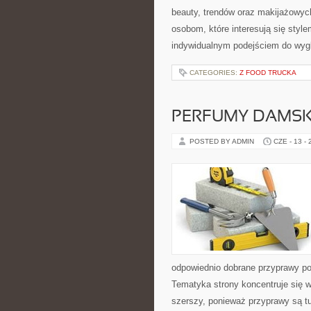
beauty, trendów oraz makijażowych 
osobom, które interesują się style
indywidualnym podejściem do wyg
CATEGORIES:
Z FOOD TRUCKA
PERFUMY DAMSK
POSTED BY ADMIN
CZE - 13 -
odpowiednio dobrane przyprawy pot
Tematyka strony koncentruje się wo
szerszy, ponieważ przyprawy są t