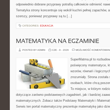
odpowiednio dobrane przyprawy potrafią całkowicie odmienić nawe
Tematyka strony koncentruje się wokół kuchni pełnej zapachów, al
szerszy, ponieważ przyprawy są tu […]
CATEGORIES:
EDUKACJA
MATEMATYKA NA EGZAMINIE
POSTED BY ADMIN
CZE - 9 - 2026
MOŻLIWOŚĆ KOMENTOWAN
SuperMatma.pl to rozbudow
poświęcony matematyce, któ
wzorów, równań i logicznyc
zrozumiały. Strona została
osobach, które chcą posze
To miejsce, w którym rodzi
dotyczące zarówno podstawowych zagadnień, jak i bardziej zaa
matematycznych. Zobacz także Podstawy Matematyki i Matemat
Serwis ten portal matematyczny prezentuje matematykę jako dzied