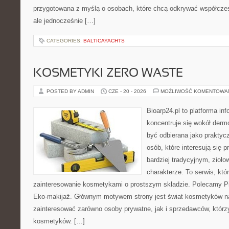
przygotowana z myślą o osobach, które chcą odkrywać współcz
ale jednocześnie […]
CATEGORIES:
BALTICAYACHTS
KOSMETYKI ZERO WASTE
POSTED BY ADMIN
CZE - 20 - 2026
MOŻLIWOŚĆ KOMENTOWA
Bioarp24.pl to platforma in
koncentruje się wokół der
być odbierana jako praktycz
osób, które interesują się
bardziej tradycyjnym, zioł
charakterze. To serwis, któ
zainteresowanie kosmetykami o prostszym składzie. Polecamy Pie
Eko-makijaż. Głównym motywem strony jest świat kosmetyków na
zainteresować zarówno osoby prywatne, jak i sprzedawców, któr
kosmetyków. […]