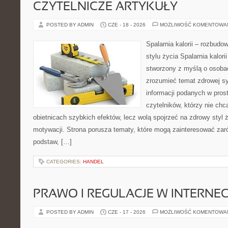
CZYTELNICZE ARTYKUŁY
POSTED BY ADMIN
CZE - 18 - 2026
MOŻLIWOŚĆ KOMENTOWA
Spalarnia kalorii – rozbud
stylu życia Spalarnia kalori
stworzony z myślą o osobac
zrozumieć temat zdrowej sy
informacji podanych w pros
czytelników, którzy nie chc
obietnicach szybkich efektów, lecz wolą spojrzeć na zdrowy styl 
motywacji. Strona porusza tematy, które mogą zainteresować za
podstaw, […]
CATEGORIES:
HANDEL
PRAWO I REGULACJE W INTERNEC
POSTED BY ADMIN
CZE - 17 - 2026
MOŻLIWOŚĆ KOMENTOWA