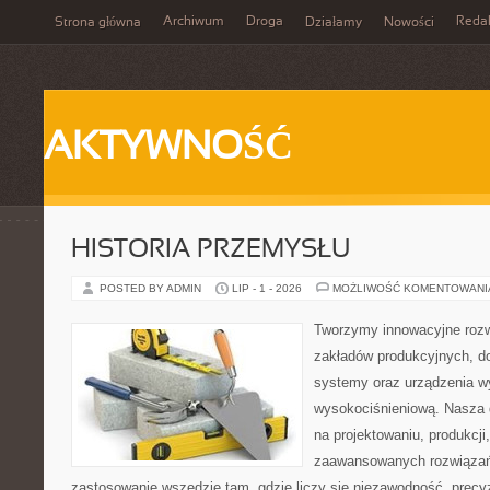
Archiwum
Droga
Reda
Strona główna
Działamy
Nowości
AKTYWNOŚĆ
HISTORIA PRZEMYSŁU
POSTED BY ADMIN
LIP - 1 - 2026
MOŻLIWOŚĆ KOMENTOWAN
Tworzymy innowacyjne rozw
zakładów produkcyjnych, d
systemy oraz urządzenia w
wysokociśnieniową. Nasza d
na projektowaniu, produkcji
zaawansowanych rozwiązań,
zastosowanie wszędzie tam, gdzie liczy się niezawodność, precy