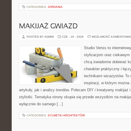
CATEGORIES:
JORDANIA
MAKIJAŻ GWIAZD
POSTED BY ADMIN
CZE - 19 - 2026
MOŻLIWOŚĆ KOMENTOWA
Studio Veriss to internetow
stylizacjom oraz ciekawym
chcą świadomie dobierać k
charakter praktyczny i łąc
technikami wizażystów. To 
inspiracji, w którym można
artykuły, jak i analizy trendów. Polecam DIY i kreatywny makijaż 
stylistki. Tematyka strony skupia się przede wszystkim na makijaż
wyłącznie do samego […]
CATEGORIES:
SYLWETKI ARCHITEKTÓW