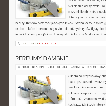
wskazówkom dla osób, któr
niezależnie od sylwetki. T
o czytelnikach, którzy szu
dotyczących dobierania ubr
beauty, trendów oraz makijażowych trików. Strona łączy inspiracy
osobom, które interesują się stylem dla różnych typów figury, kobi
indywidualnym podejściem do wyglądu. Polecamy Moda Plus Siz
CATEGORIES:
Z FOOD TRUCKA
PERFUMY DAMSKIE
POSTED BY ADMIN
CZE - 13 - 2026
MOŻLIWOŚĆ KOMENTOWA
Orientalno-przyprawowy char
jest to przestrzeń stworzon
uwielbiają intensywne aroma
kulinarne inspiracje z różny
która może zainteresować
kucharzy, jak i tych, którz