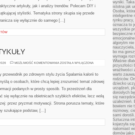
wyniki. Taka 
tyczne artykuły, jak i analizy trendów. Polecam DIY i
istotna jak 
Osoba, która
tkującej stylistki. Tematyka strony skupia się przede
inteligentne
rynku pracy,
granicza się wyłącznie do samego […]
oznacza to j
wszystkie p
KTÓW
bezpieczne r
emocjonalne 
algorytm nie
nauczyciela,
TYKUŁY
bo ma gorszy
wymaga rozmo
Właśnie dlat
CZYTELNICZE
 2026
MOŻLIWOŚĆ KOMENTOWANIA
ZOSTAŁA WYŁĄCZONA
przyszłości 
ARTYKUŁY
wrażliwości
y przewodnik po zdrowym stylu życia Spalarnia kalorii to
warto zauważ
rodziców. On
myślą o osobach, które chcą lepiej zrozumieć temat zdrowej
dziecko uczy
urządzeń, pla
formacji podanych w prosty sposób. To przestrzeń dla
dorosłych bę
ać się wyłącznie na obietnicach szybkich efektów, lecz wolą
się narzędzi
uzależnień. 
rzej: przez pryzmat motywacji. Strona porusza tematy, które
bowiem nie t
y szukające podstaw, […]
rozmowy, cie
sami dorośli.
Sztuczna int
kojarzyła się
natomiast wc
domów jako r