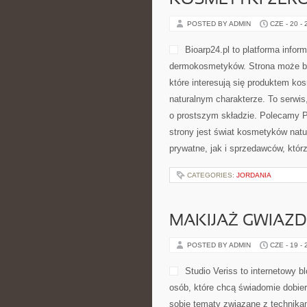
KOSMETYKI ZER
POSTED BY ADMIN
CZE - 20 -
Bioarp24.pl to platforma infor
dermokosmetyków. Strona może być
które interesują się produktem ko
naturalnym charakterze. To serwis
o prostszym składzie. Polecamy P
strony jest świat kosmetyków nat
prywatne, jak i sprzedawców, któ
CATEGORIES:
JORDANIA
MAKIJAŻ GWIAZD
POSTED BY ADMIN
CZE - 19 -
Studio Veriss to internetowy 
osób, które chcą świadomie dobier
sobie tematy związane z technikam