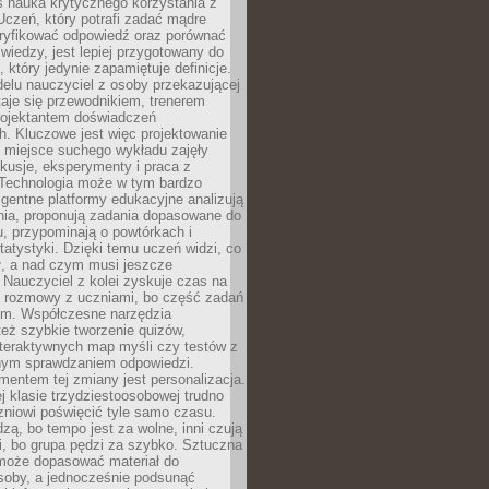
iś nauka krytycznego korzystania z
 Uczeń, który potrafi zadać mądre
eryfikować odpowiedź oraz porównać
 wiedzy, jest lepiej przygotowany do
, który jedynie zapamiętuje definicje.
elu nauczyciel z osoby przekazującej
taje się przewodnikiem, trenerem
projektantem doświadczeń
. Kluczowe jest więc projektowanie
by miejsce suchego wykładu zajęły
skusje, eksperymenty i praca z
Technologia może w tym bardzo
igentne platformy edukacyjne analizują
nia, proponują zadania dopasowane do
, przypominają o powtórkach i
statystyki. Dzięki temu uczeń widzi, co
ł, a nad czym musi jeszcze
Nauczyciel z kolei zyskuje czas na
e rozmowy z uczniami, bo część zadań
em. Współczesne narzędzia
też szybkie tworzenie quizów,
nteraktywnych map myśli czy testów z
ym sprawdzaniem odpowiedzi.
mentem tej zmiany jest personalizacja.
j klasie trzydziestoosobowej trudno
niowi poświęcić tyle samo czasu.
dzą, bo tempo jest za wolne, inni czują
i, bo grupa pędzi za szybko. Sztuczna
 może dopasować materiał do
osoby, a jednocześnie podsunąć