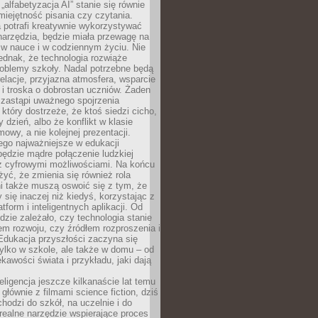
„alfabetyzacja AI” stanie się równie
umiejętność pisania czy czytania.
 potrafi kreatywnie wykorzystywać
 narzędzia, będzie miała przewagę na
 w nauce i w codziennym życiu. Nie
ednak, że technologia rozwiąże
roblemy szkoły. Nadal potrzebne będą
elacje, przyjazna atmosfera, wsparcie
i troska o dobrostan uczniów. Żaden
 zastąpi uważnego spojrzenia
 który dostrzeże, że ktoś siedzi cicho,
 dzień, albo że konflikt w klasie
wy, a nie kolejnej prezentacji.
ego najważniejsze w edukacji
będzie mądre połączenie ludzkiej
 z cyfrowymi możliwościami. Na końcu
yć, że zmienia się również rola
i także muszą oswoić się z tym, że
 się inaczej niż kiedyś, korzystając z
tform i inteligentnych aplikacji. Od
dzie zależało, czy technologia stanie
em rozwoju, czy źródłem rozproszenia i
Edukacja przyszłości zaczyna się
ylko w szkole, ale także w domu – od
kawości świata i przykładu, jaki dają
eligencja jeszcze kilkanaście lat temu
 głównie z filmami science fiction, dziś
hodzi do szkół, na uczelnie i do
ealne narzędzie wspierające proces