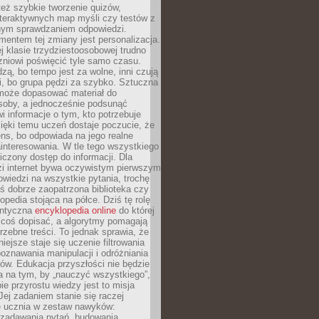
też szybkie tworzenie quizów,
nteraktywnych map myśli czy testów z
ym sprawdzaniem odpowiedzi.
mentem tej zmiany jest personalizacja.
j klasie trzydziestoosobowej trudno
niowi poświęcić tyle samo czasu.
dzą, bo tempo jest za wolne, inni czują
i, bo grupa pędzi za szybko. Sztuczna
 może dopasować materiał do
osoby, a jednocześnie podsunąć
i informacje o tym, kto potrzebuje
ięki temu uczeń dostaje poczucie, że
ns, bo odpowiada na jego realne
ainteresowania. W tle tego wszystkiego
niczony dostęp do informacji. Dla
zi internet bywa oczywistym pierwszym
wiedzi na wszystkie pytania, trochę
yś dobrze zaopatrzona biblioteka czy
opedia stojąca na półce. Dziś tę rolę
antyczna
encyklopedia online
do której
coś dopisać, a algorytmy pomagają
rzebne treści. To jednak sprawia, że
iejsze staje się uczenie filtrowania
oznawania manipulacji i odróżniania
któw. Edukacja przyszłości nie będzie
a na tym, by „nauczyć wszystkiego”,
ie przyrostu wiedzy jest to misja
Jej zadaniem stanie się raczej
 ucznia w zestaw nawyków:
 zadawania pytań, budowania