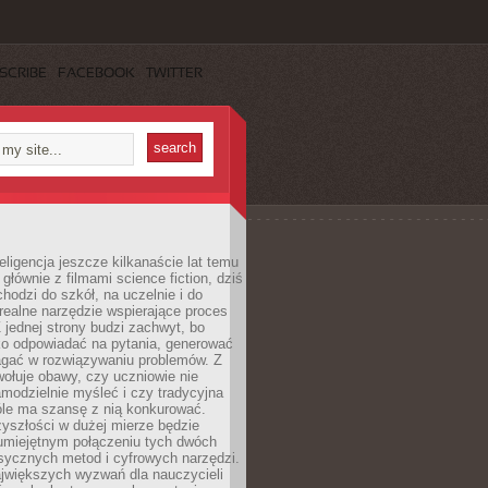
SCRIBE
FACEBOOK
TWITTER
eligencja jeszcze kilkanaście lat temu
 głównie z filmami science fiction, dziś
hodzi do szkół, na uczelnie i do
ealne narzędzie wspierające proces
 jednej strony budzi zachwyt, bo
ko odpowiadać na pytania, generować
magać w rozwiązywaniu problemów. Z
wołuje obawy, czy uczniowie nie
modzielnie myśleć i czy tradycyjna
óle ma szansę z nią konkurować.
yszłości w dużej mierze będzie
 umiejętnym połączeniu tych dwóch
sycznych metod i cyfrowych narzędzi.
jwiększych wyzwań dla nauczycieli