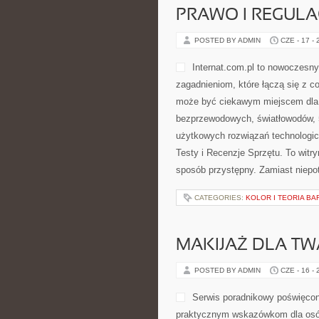
PRAWO I REGULA
POSTED BY ADMIN
CZE - 17 -
Internat.com.pl to nowoczesn
zagadnieniom, które łączą się z c
może być ciekawym miejscem dla os
bezprzewodowych, światłowodów, 
użytkowych rozwiązań technologicz
Testy i Recenzje Sprzętu. To wit
sposób przystępny. Zamiast niepo
CATEGORIES:
KOLOR I TEORIA BA
MAKIJAŻ DLA TW
POSTED BY ADMIN
CZE - 16 -
Serwis poradnikowy poświęcony
praktycznym wskazówkom dla osób,