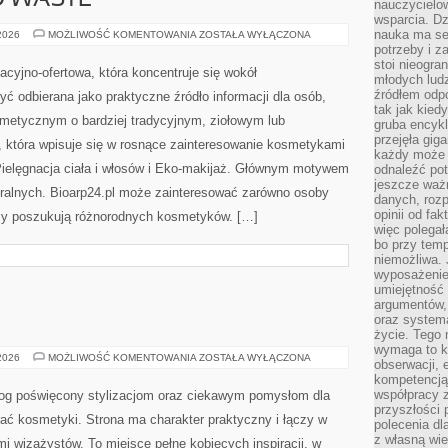
O WASTE
nauczycielow
wsparcia. Dz
nauka ma se
KOSMETYKI
 2026
MOŻLIWOŚĆ KOMENTOWANIA
ZOSTAŁA WYŁĄCZONA
ZERO
potrzeby i z
WASTE
stoi nieogra
macyjno-ofertowa, która koncentruje się wokół
młodych lud
źródłem odpo
 odbierana jako praktyczne źródło informacji dla osób,
tak jak kied
smetycznym o bardziej tradycyjnym, ziołowym lub
gruba encykl
przejęła gig
, która wpisuje się w rosnące zainteresowanie kosmetykami
każdy może 
ielęgnacja ciała i włosów i Eko-makijaż. Głównym motywem
odnaleźć pot
jeszcze ważn
uralnych. Bioarp24.pl może zainteresować zarówno osoby
danych, rozp
opinii od fa
rzy poszukują różnorodnych kosmetyków. […]
więc polegał
bo przy temp
niemożliwa. 
wyposażenie
umiejętność
argumentów, 
oraz systema
życie. Tego 
wymaga to k
MAKIJAŻ
 2026
MOŻLIWOŚĆ KOMENTOWANIA
ZOSTAŁA WYŁĄCZONA
obserwacji, 
GWIAZD
kompetencją
współpracy z
blog poświęcony stylizacjom oraz ciekawym pomysłom dla
przyszłości 
ać kosmetyki. Strona ma charakter praktyczny i łączy w
polecenia dl
z własną wi
i wizażystów. To miejsce pełne kobiecych inspiracji, w