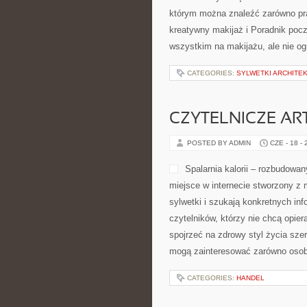
którym można znaleźć zarówno prak
kreatywny makijaż i Poradnik począ
wszystkim na makijażu, ale nie o
CATEGORIES:
SYLWETKI ARCHITE
CZYTELNICZE AR
POSTED BY ADMIN
CZE - 18 -
Spalarnia kalorii – rozbudowan
miejsce w internecie stworzony z 
sylwetki i szukają konkretnych in
czytelników, którzy nie chcą opier
spojrzeć na zdrowy styl życia sze
mogą zainteresować zarówno osob
CATEGORIES:
HANDEL