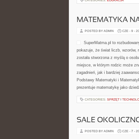
CATEGORIES:
EDUKACJA
MATEMATYKA NA
POSTED BY ADMIN
CZE - 9 - 2
SuperMatma.pl to rozbudowany
pokazuje, że świat liczb, wzorów,
została stworzona z myślą o osob
miejsce, w którym rodzic może z
zagadnień, jak i bardziej zaawa
Podstawy Matematyki i Matematyk
prezentuje matematykę jako dziedz
CATEGORIES:
SPRZĘT I TECHNOL
SALE OKOLICZN
POSTED BY ADMIN
CZE - 7 - 2