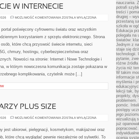
nauczania. Z
CJE W INTERNECIE
potrafi szyb
treści i po
drugiej – wy
PRAWO
 2026
MOŻLIWOŚĆ KOMENTOWANIA
ZOSTAŁA WYŁĄCZONA
I
przestaną sa
REGULACJE
szkoła w og
W
y portal poświęcony cyfrowemu światu oraz wszystkim
Edukacja prz
INTERNECIE
polegała na
odziennym korzystaniem z sprzętu elektronicznego. Strona
światów: kla
ób, które chcą przyswoić świecie internetu, sieci
Jednym z na
staje się dz
5G, chmury, hostingu, cyberbezpieczeństwa oraz
technologii.
pytanie, zw
nych. Nowości na stronie: Internet i Nowe Technologie i
różne źródła
ryna, w którym nowoczesna komunikacja zostaje pokazana w
życia niż ten
W takim mod
trzebnego komplikowania, czytelnik może […]
informacje s
myślenia i 
edukacyjnych
RW
lekcji tak, 
projekty, dy
problemem. 
pomóc. Intel
ARZY PLUS SIZE
postępy ucz
jego poziomu
MAKIJAŻ
 2026
MOŻLIWOŚĆ KOMENTOWANIA
ZOSTAŁA WYŁĄCZONA
wizualizują 
DLA
już opanowa
TWARZY
PLUS
popracować. 
 jest ubiorowi, pielęgnacji, kosmetykom, makijażowi oraz
SIZE
indywidualn
 które chcą wyglądać pewnie niezależnie od sylwetki. To
ocenia syst