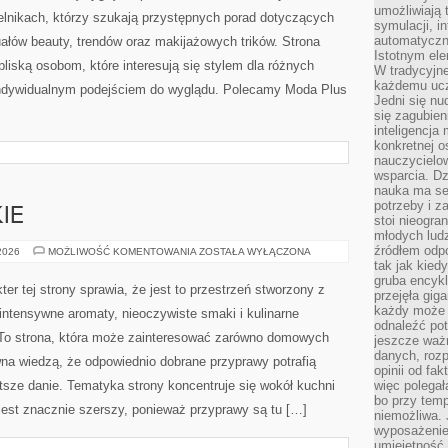
umożliwiają 
elnikach, którzy szukają przystępnych porad dotyczących
symulacji, i
automatyczn
uałów beauty, trendów oraz makijażowych trików. Strona
Istotnym ele
bliską osobom, które interesują się stylem dla różnych
W tradycyjne
każdemu ucz
i indywidualnym podejściem do wyglądu. Polecamy Moda Plus
Jedni się nu
się zagubien
inteligencja
konkretnej 
nauczycielow
wsparcia. Dz
nauka ma se
potrzeby i z
IE
stoi nieogra
młodych lud
źródłem odpo
PERFUMY
 2026
MOŻLIWOŚĆ KOMENTOWANIA
ZOSTAŁA WYŁĄCZONA
DAMSKIE
tak jak kied
gruba encykl
er tej strony sprawia, że jest to przestrzeń stworzony z
przejęła gig
każdy może 
 intensywne aromaty, nieoczywiste smaki i kulinarne
odnaleźć pot
a. To strona, która może zainteresować zarówno domowych
jeszcze ważn
danych, rozp
awna wiedzą, że odpowiednio dobrane przyprawy potrafią
opinii od fa
tsze danie. Tematyka strony koncentruje się wokół kuchni
więc polegał
bo przy temp
 jest znacznie szerszy, ponieważ przyprawy są tu […]
niemożliwa. 
wyposażenie
umiejętność