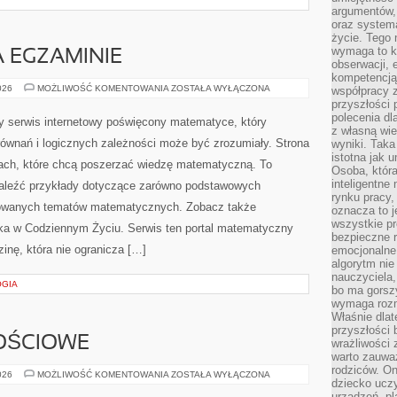
argumentów, 
oraz systema
życie. Tego 
wymaga to k
 EGZAMINIE
obserwacji, 
kompetencją
MATEMATYKA
026
MOŻLIWOŚĆ KOMENTOWANIA
ZOSTAŁA WYŁĄCZONA
współpracy z
NA
przyszłości 
EGZAMINIE
polecenia dl
 serwis internetowy poświęcony matematyce, który
z własną wi
 równań i logicznych zależności może być zrozumiały. Strona
wyniki. Taka 
istotna jak 
ach, które chcą poszerzać wiedzę matematyczną. To
Osoba, która
inteligentne
naleźć przykłady dotyczące zarówno podstawowych
rynku pracy,
nsowanych tematów matematycznych. Zobacz także
oznacza to j
wszystkie p
a w Codziennym Życiu. Serwis ten portal matematyczny
bezpieczne r
inę, która nie ogranicza […]
emocjonalne 
algorytm nie
nauczyciela,
OGIA
bo ma gorszy
wymaga rozmo
Właśnie dlat
przyszłości 
OŚCIOWE
wrażliwości
warto zauważ
rodziców. On
SALE
026
MOŻLIWOŚĆ KOMENTOWANIA
ZOSTAŁA WYŁĄCZONA
dziecko uczy
OKOLICZNOŚCIOWE
urządzeń, pla