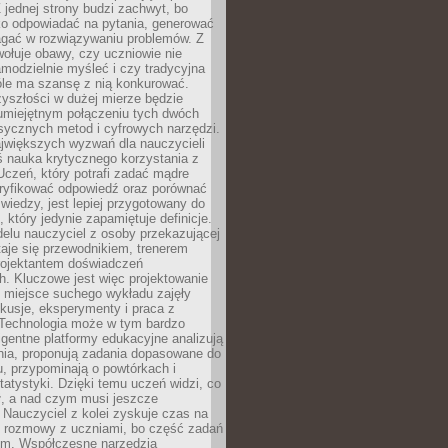
 jednej strony budzi zachwyt, bo
ko odpowiadać na pytania, generować
magać w rozwiązywaniu problemów. Z
wołuje obawy, czy uczniowie nie
modzielnie myśleć i czy tradycyjna
óle ma szansę z nią konkurować.
yszłości w dużej mierze będzie
 umiejętnym połączeniu tych dwóch
sycznych metod i cyfrowych narzędzi.
jwiększych wyzwań dla nauczycieli
iś nauka krytycznego korzystania z
 Uczeń, który potrafi zadać mądre
eryfikować odpowiedź oraz porównać
 wiedzy, jest lepiej przygotowany do
, który jedynie zapamiętuje definicje.
elu nauczyciel z osoby przekazującej
taje się przewodnikiem, trenerem
projektantem doświadczeń
. Kluczowe jest więc projektowanie
by miejsce suchego wykładu zajęły
skusje, eksperymenty i praca z
Technologia może w tym bardzo
igentne platformy edukacyjne analizują
nia, proponują zadania dopasowane do
, przypominają o powtórkach i
statystyki. Dzięki temu uczeń widzi, co
ł, a nad czym musi jeszcze
Nauczyciel z kolei zyskuje czas na
e rozmowy z uczniami, bo część zadań
em. Współczesne narzędzia