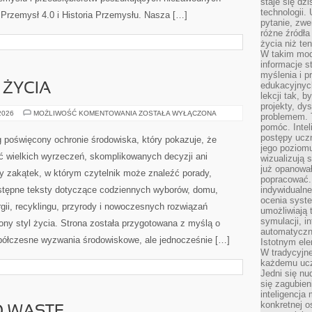
staje się dz
technologii.
Przemysł 4.0 i Historia Przemysłu. Nasza […]
pytanie, zw
różne źródła
życia niż ten
W takim mod
informacje s
myślenia i 
edukacyjnych
 ŻYCIA
lekcji tak, 
projekty, dy
EDUKACJA
 2026
MOŻLIWOŚĆ KOMENTOWANIA
ZOSTAŁA WYŁĄCZONA
problemem. 
I
pomóc. Intel
STYL
ŻYCIA
postępy ucz
 poświęcony ochronie środowiska, który pokazuje, że
jego poziomu
ć wielkich wyrzeczeń, skomplikowanych decyzji ani
wizualizują 
już opanowa
y zakątek, w którym czytelnik może znaleźć porady,
popracować. 
stępne teksty dotyczące codziennych wyborów, domu,
indywidualn
ocenia syst
gii, recyklingu, przyrody i nowoczesnych rozwiązań
umożliwiają 
symulacji, i
ny styl życia. Strona została przygotowana z myślą o
automatyczn
półczesne wyzwania środowiskowe, ale jednocześnie […]
Istotnym ele
W tradycyjne
każdemu ucz
Jedni się nu
się zagubien
inteligencja
konkretnej 