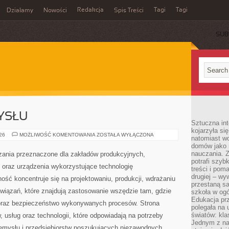
Redakcja
Tagi
Tagi
Działamy
Nowości
Spis Treści
SUB
Ć
YSŁU
Sztuczna int
kojarzyła się
HISTORIA
026
MOŻLIWOŚĆ KOMENTOWANIA
ZOSTAŁA WYŁĄCZONA
natomiast wc
PRZEMYSŁU
domów jako r
nauczania. Z
ania przeznaczone dla zakładów produkcyjnych,
potrafi szyb
oraz urządzenia wykorzystujące technologię
treści i po
drugiej – wy
ość koncentruje się na projektowaniu, produkcji, wdrażaniu
przestaną sa
iązań, które znajdują zastosowanie wszędzie tam, gdzie
szkoła w og
Edukacja prz
 oraz bezpieczeństwo wykonywanych procesów. Strona
polegała na
światów: kla
, usług oraz technologii, które odpowiadają na potrzeby
Jednym z na
zemysłu i przedsiębiorstw poszukujących niezawodnych