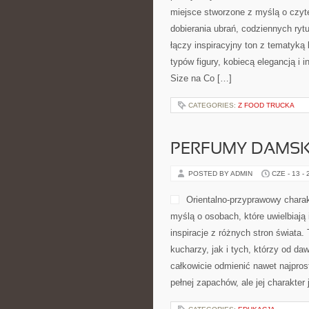
miejsce stworzone z myślą o czyt
dobierania ubrań, codziennych ryt
łączy inspiracyjny ton z tematyką 
typów figury, kobiecą elegancją 
Size na Co […]
CATEGORIES:
Z FOOD TRUCKA
PERFUMY DAMSK
POSTED BY ADMIN
CZE - 13 -
Orientalno-przyprawowy charakt
myślą o osobach, które uwielbiają
inspiracje z różnych stron świat
kucharzy, jak i tych, którzy od d
całkowicie odmienić nawet najpros
pełnej zapachów, ale jej charakter