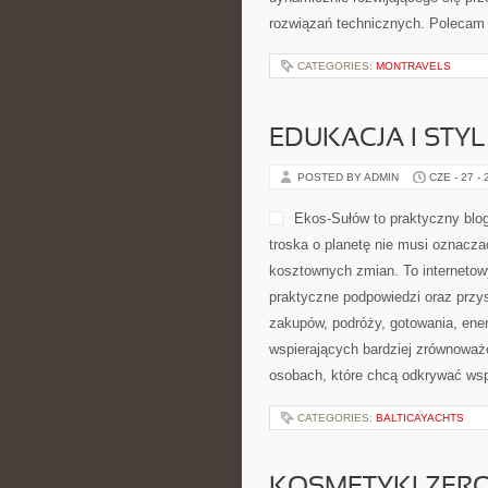
rozwiązań technicznych. Polecam 
CATEGORIES:
MONTRAVELS
EDUKACJA I STYL
POSTED BY ADMIN
CZE - 27 -
Ekos-Sułów to praktyczny blog
troska o planetę nie musi oznacza
kosztownych zmian. To internetow
praktyczne podpowiedzi oraz przy
zakupów, podróży, gotowania, ener
wspierających bardziej zrównoważo
osobach, które chcą odkrywać ws
CATEGORIES:
BALTICAYACHTS