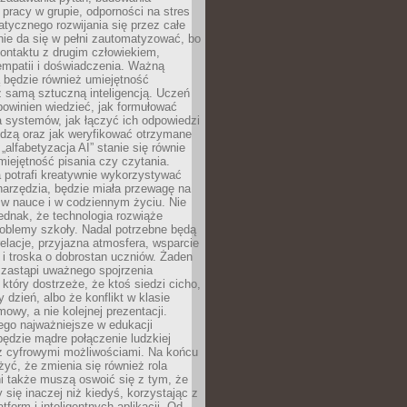
pracy w grupie, odporności na stres
tycznego rozwijania się przez całe
nie da się w pełni zautomatyzować, bo
ontaktu z drugim człowiekiem,
empatii i doświadczenia. Ważną
 będzie również umiejętność
 samą sztuczną inteligencją. Uczeń
powinien wiedzieć, jak formułować
a systemów, jak łączyć ich odpowiedzi
edzą oraz jak weryfikować otrzymane
„alfabetyzacja AI” stanie się równie
umiejętność pisania czy czytania.
 potrafi kreatywnie wykorzystywać
 narzędzia, będzie miała przewagę na
 w nauce i w codziennym życiu. Nie
ednak, że technologia rozwiąże
roblemy szkoły. Nadal potrzebne będą
elacje, przyjazna atmosfera, wsparcie
i troska o dobrostan uczniów. Żaden
 zastąpi uważnego spojrzenia
 który dostrzeże, że ktoś siedzi cicho,
 dzień, albo że konflikt w klasie
wy, a nie kolejnej prezentacji.
ego najważniejsze w edukacji
będzie mądre połączenie ludzkiej
 z cyfrowymi możliwościami. Na końcu
yć, że zmienia się również rola
i także muszą oswoić się z tym, że
 się inaczej niż kiedyś, korzystając z
tform i inteligentnych aplikacji. Od