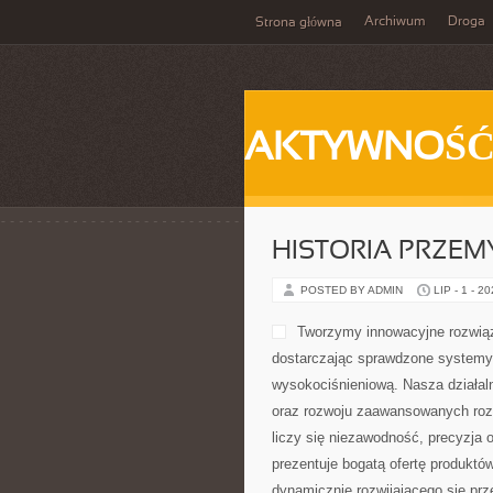
Archiwum
Droga
Strona główna
AKTYWNOŚ
HISTORIA PRZEM
POSTED BY ADMIN
LIP - 1 - 2
Tworzymy innowacyjne rozwiąz
dostarczając sprawdzone systemy 
wysokociśnieniową. Nasza działaln
oraz rozwoju zaawansowanych rozw
liczy się niezawodność, precyzja
prezentuje bogatą ofertę produktów
dynamicznie rozwijającego się pr