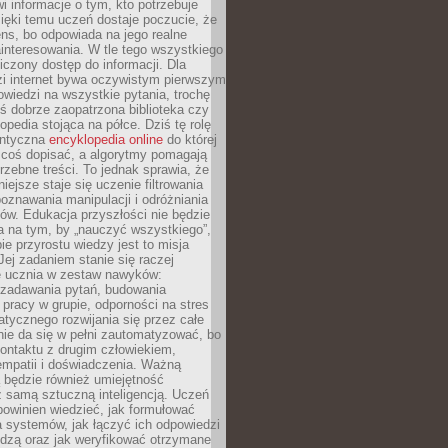
i informacje o tym, kto potrzebuje
ięki temu uczeń dostaje poczucie, że
ns, bo odpowiada na jego realne
ainteresowania. W tle tego wszystkiego
niczony dostęp do informacji. Dla
zi internet bywa oczywistym pierwszym
wiedzi na wszystkie pytania, trochę
yś dobrze zaopatrzona biblioteka czy
opedia stojąca na półce. Dziś tę rolę
antyczna
encyklopedia online
do której
coś dopisać, a algorytmy pomagają
rzebne treści. To jednak sprawia, że
iejsze staje się uczenie filtrowania
oznawania manipulacji i odróżniania
któw. Edukacja przyszłości nie będzie
a na tym, by „nauczyć wszystkiego”,
ie przyrostu wiedzy jest to misja
Jej zadaniem stanie się raczej
 ucznia w zestaw nawyków:
 zadawania pytań, budowania
pracy w grupie, odporności na stres
tycznego rozwijania się przez całe
nie da się w pełni zautomatyzować, bo
ontaktu z drugim człowiekiem,
empatii i doświadczenia. Ważną
 będzie również umiejętność
 samą sztuczną inteligencją. Uczeń
powinien wiedzieć, jak formułować
a systemów, jak łączyć ich odpowiedzi
edzą oraz jak weryfikować otrzymane