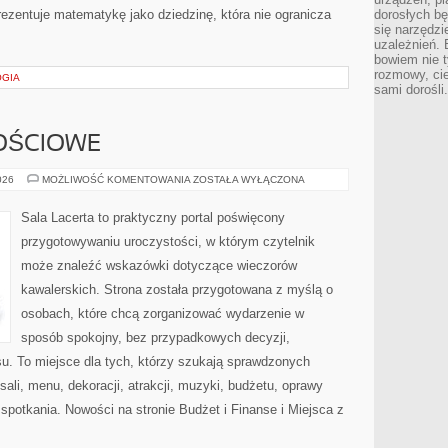
ezentuje matematykę jako dziedzinę, która nie ogranicza
dorosłych bę
się narzędzi
uzależnień. 
bowiem nie t
rozmowy, cie
OGIA
sami dorośli.
OŚCIOWE
SALE
026
MOŻLIWOŚĆ KOMENTOWANIA
ZOSTAŁA WYŁĄCZONA
OKOLICZNOŚCIOWE
Sala Lacerta to praktyczny portal poświęcony
przygotowywaniu uroczystości, w którym czytelnik
może znaleźć wskazówki dotyczące wieczorów
kawalerskich. Strona została przygotowana z myślą o
osobach, które chcą zorganizować wydarzenie w
sposób spokojny, bez przypadkowych decyzji,
u. To miejsce dla tych, którzy szukają sprawdzonych
li, menu, dekoracji, atrakcji, muzyki, budżetu, oprawy
spotkania. Nowości na stronie Budżet i Finanse i Miejsca z