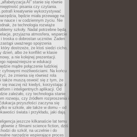
„alfabetyzacja AI” stanie się równie
umiejętność pisania czy czytania.
 potrafi kreatywnie wykorzystywać
 narzędzia, będzie miała przewagę na
 w nauce i w codziennym życiu. Nie
ednak, że technologia rozwiąże
roblemy szkoły. Nadal potrzebne będą
elacje, przyjazna atmosfera, wsparcie
i troska o dobrostan uczniów. Żaden
 zastąpi uważnego spojrzenia
 który dostrzeże, że ktoś siedzi cicho,
 dzień, albo że konflikt w klasie
wy, a nie kolejnej prezentacji.
ego najważniejsze w edukacji
będzie mądre połączenie ludzkiej
 z cyfrowymi możliwościami. Na końcu
yć, że zmienia się również rola
i także muszą oswoić się z tym, że
 się inaczej niż kiedyś, korzystając z
tform i inteligentnych aplikacji. Od
dzie zależało, czy technologia stanie
em rozwoju, czy źródłem rozproszenia i
Edukacja przyszłości zaczyna się
ylko w szkole, ale także w domu – od
kawości świata i przykładu, jaki dają
eligencja jeszcze kilkanaście lat temu
 głównie z filmami science fiction, dziś
hodzi do szkół, na uczelnie i do
ealne narzędzie wspierające proces