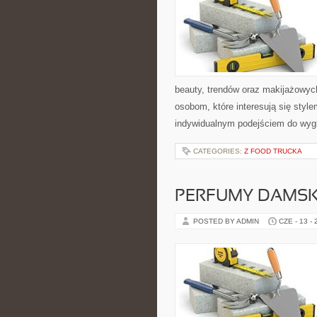
beauty, trendów oraz makijażowych 
osobom, które interesują się style
indywidualnym podejściem do wyg
CATEGORIES:
Z FOOD TRUCKA
PERFUMY DAMSK
POSTED BY ADMIN
CZE - 13 -