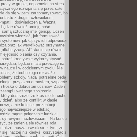
pracy w grupie, odporności na stres
tycznego rozwijania się przez całe
nie da się w pełni zautomatyzować, bo
ontaktu z drugim człowiekiem,
empatii i doświadczenia. Ważną
 będzie również umiejętność
 samą sztuczną inteligencją. Uczeń
powinien wiedzieć, jak formułować
a systemów, jak łączyć ich odpowiedzi
edzą oraz jak weryfikować otrzymane
„alfabetyzacja AI” stanie się równie
umiejętność pisania czy czytania.
 potrafi kreatywnie wykorzystywać
 narzędzia, będzie miała przewagę na
 w nauce i w codziennym życiu. Nie
ednak, że technologia rozwiąże
roblemy szkoły. Nadal potrzebne będą
elacje, przyjazna atmosfera, wsparcie
i troska o dobrostan uczniów. Żaden
 zastąpi uważnego spojrzenia
 który dostrzeże, że ktoś siedzi cicho,
 dzień, albo że konflikt w klasie
wy, a nie kolejnej prezentacji.
ego najważniejsze w edukacji
będzie mądre połączenie ludzkiej
 z cyfrowymi możliwościami. Na końcu
yć, że zmienia się również rola
i także muszą oswoić się z tym, że
 się inaczej niż kiedyś, korzystając z
tform i inteligentnych aplikacji. Od