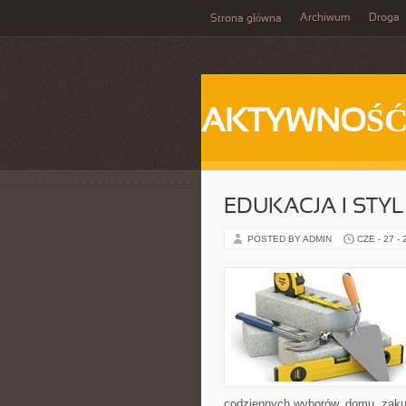
Archiwum
Droga
Strona główna
AKTYWNOŚ
EDUKACJA I STYL
POSTED BY ADMIN
CZE - 27 -
codziennych wyborów, domu, zakupó