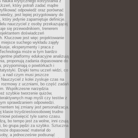
iś nauka krytycznego korzystania z
 Uczeń, który potrafi zadać mądre
eryfikować odpowiedź oraz porównać
 wiedzy, jest lepiej przygotowany do
, który jedynie zapamiętuje definicje.
elu nauczyciel z osoby przekazującej
taje się przewodnikiem, trenerem
projektantem doświadczeń
. Kluczowe jest więc projektowanie
by miejsce suchego wykładu zajęły
skusje, eksperymenty i praca z
Technologia może w tym bardzo
igentne platformy edukacyjne analizują
nia, proponują zadania dopasowane do
, przypominają o powtórkach i
statystyki. Dzięki temu uczeń widzi, co
ł, a nad czym musi jeszcze
Nauczyciel z kolei zyskuje czas na
e rozmowy z uczniami, bo część zadań
em. Współczesne narzędzia
też szybkie tworzenie quizów,
nteraktywnych map myśli czy testów z
ym sprawdzaniem odpowiedzi.
mentem tej zmiany jest personalizacja.
j klasie trzydziestoosobowej trudno
niowi poświęcić tyle samo czasu.
dzą, bo tempo jest za wolne, inni czują
i, bo grupa pędzi za szybko. Sztuczna
 może dopasować materiał do
osoby, a jednocześnie podsunąć