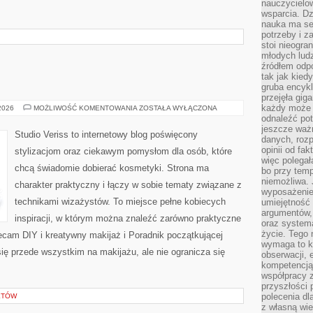
nauczycielow
wsparcia. Dz
nauka ma se
potrzeby i z
stoi nieogra
młodych lud
źródłem odpo
tak jak kied
gruba encykl
przejęła gig
każdy może 
MAKIJAŻ
 2026
MOŻLIWOŚĆ KOMENTOWANIA
ZOSTAŁA WYŁĄCZONA
GWIAZD
odnaleźć pot
jeszcze ważn
Studio Veriss to internetowy blog poświęcony
danych, rozp
opinii od fa
stylizacjom oraz ciekawym pomysłom dla osób, które
więc polegał
chcą świadomie dobierać kosmetyki. Strona ma
bo przy temp
niemożliwa. 
charakter praktyczny i łączy w sobie tematy związane z
wyposażenie
technikami wizażystów. To miejsce pełne kobiecych
umiejętność
argumentów, 
inspiracji, w którym można znaleźć zarówno praktyczne
oraz systema
życie. Tego 
olecam DIY i kreatywny makijaż i Poradnik początkującej
wymaga to k
się przede wszystkim na makijażu, ale nie ogranicza się
obserwacji, 
kompetencją
współpracy z
przyszłości 
polecenia dl
KTÓW
z własną wi