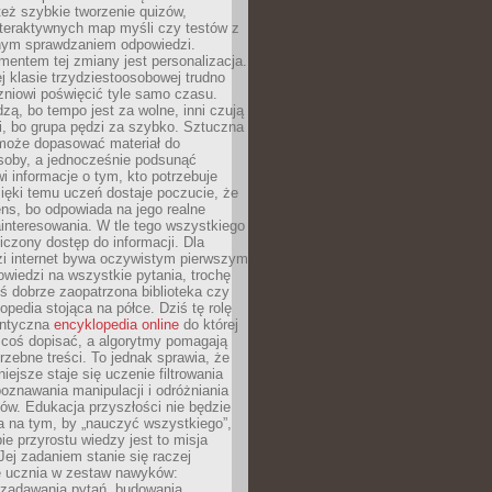
też szybkie tworzenie quizów,
nteraktywnych map myśli czy testów z
ym sprawdzaniem odpowiedzi.
mentem tej zmiany jest personalizacja.
j klasie trzydziestoosobowej trudno
niowi poświęcić tyle samo czasu.
dzą, bo tempo jest za wolne, inni czują
i, bo grupa pędzi za szybko. Sztuczna
 może dopasować materiał do
osoby, a jednocześnie podsunąć
i informacje o tym, kto potrzebuje
ięki temu uczeń dostaje poczucie, że
ns, bo odpowiada na jego realne
ainteresowania. W tle tego wszystkiego
niczony dostęp do informacji. Dla
zi internet bywa oczywistym pierwszym
wiedzi na wszystkie pytania, trochę
yś dobrze zaopatrzona biblioteka czy
opedia stojąca na półce. Dziś tę rolę
antyczna
encyklopedia online
do której
coś dopisać, a algorytmy pomagają
rzebne treści. To jednak sprawia, że
iejsze staje się uczenie filtrowania
oznawania manipulacji i odróżniania
któw. Edukacja przyszłości nie będzie
a na tym, by „nauczyć wszystkiego”,
ie przyrostu wiedzy jest to misja
Jej zadaniem stanie się raczej
 ucznia w zestaw nawyków:
 zadawania pytań, budowania