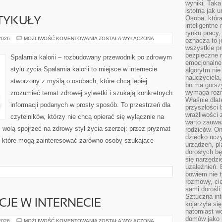
wyniki. Taka 
istotna jak 
Osoba, która
TYKUŁY
inteligentne
rynku pracy,
CZYTELNICZE
 2026
MOŻLIWOŚĆ KOMENTOWANIA
ZOSTAŁA WYŁĄCZONA
oznacza to j
ARTYKUŁY
wszystkie p
bezpieczne r
Spalarnia kalorii – rozbudowany przewodnik po zdrowym
emocjonalne 
stylu życia Spalarnia kalorii to miejsce w internecie
algorytm nie
nauczyciela,
stworzony z myślą o osobach, które chcą lepiej
bo ma gorszy
wymaga rozmo
zrozumieć temat zdrowej sylwetki i szukają konkretnych
Właśnie dlat
informacji podanych w prosty sposób. To przestrzeń dla
przyszłości 
wrażliwości
czytelników, którzy nie chcą opierać się wyłącznie na
warto zauważ
z wolą spojrzeć na zdrowy styl życia szerzej: przez pryzmat
rodziców. On
dziecko uczy
, które mogą zainteresować zarówno osoby szukające
urządzeń, pla
dorosłych bę
się narzędzi
uzależnień. 
bowiem nie t
rozmowy, cie
sami dorośli.
Sztuczna int
CJE W INTERNECIE
kojarzyła się
natomiast wc
domów jako r
PRAWO
 2026
MOŻLIWOŚĆ KOMENTOWANIA
ZOSTAŁA WYŁĄCZONA