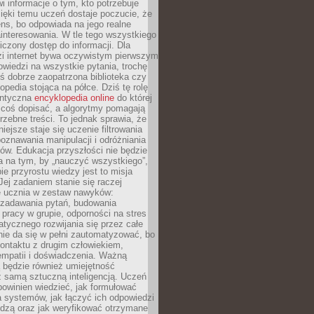
i informacje o tym, kto potrzebuje
ięki temu uczeń dostaje poczucie, że
ns, bo odpowiada na jego realne
ainteresowania. W tle tego wszystkiego
niczony dostęp do informacji. Dla
zi internet bywa oczywistym pierwszym
wiedzi na wszystkie pytania, trochę
yś dobrze zaopatrzona biblioteka czy
opedia stojąca na półce. Dziś tę rolę
antyczna
encyklopedia online
do której
coś dopisać, a algorytmy pomagają
rzebne treści. To jednak sprawia, że
iejsze staje się uczenie filtrowania
oznawania manipulacji i odróżniania
któw. Edukacja przyszłości nie będzie
a na tym, by „nauczyć wszystkiego”,
ie przyrostu wiedzy jest to misja
Jej zadaniem stanie się raczej
 ucznia w zestaw nawyków:
 zadawania pytań, budowania
pracy w grupie, odporności na stres
tycznego rozwijania się przez całe
nie da się w pełni zautomatyzować, bo
ontaktu z drugim człowiekiem,
empatii i doświadczenia. Ważną
 będzie również umiejętność
 samą sztuczną inteligencją. Uczeń
powinien wiedzieć, jak formułować
a systemów, jak łączyć ich odpowiedzi
edzą oraz jak weryfikować otrzymane