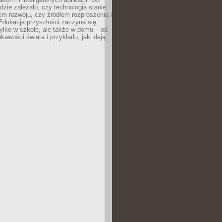
dzie zależało, czy technologia stanie
em rozwoju, czy źródłem rozproszenia i
Edukacja przyszłości zaczyna się
ylko w szkole, ale także w domu – od
kawości świata i przykładu, jaki dają