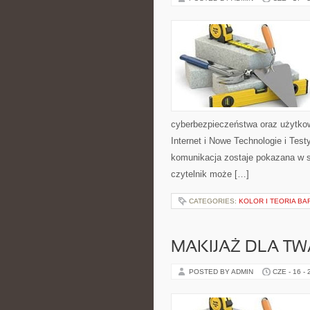
cyberbezpieczeństwa oraz użytkow
Internet i Nowe Technologie i Tes
komunikacja zostaje pokazana w s
czytelnik może […]
CATEGORIES:
KOLOR I TEORIA BA
MAKIJAŻ DLA TW
POSTED BY ADMIN
CZE - 16 -