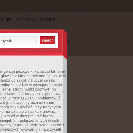
SCRIBE
FACEBOOK
TWITTER
eligencja jeszcze kilkanaście lat temu
 głównie z filmami science fiction, dziś
hodzi do szkół, na uczelnie i do
ealne narzędzie wspierające proces
 jednej strony budzi zachwyt, bo
ko odpowiadać na pytania, generować
magać w rozwiązywaniu problemów. Z
wołuje obawy, czy uczniowie nie
modzielnie myśleć i czy tradycyjna
óle ma szansę z nią konkurować.
yszłości w dużej mierze będzie
 umiejętnym połączeniu tych dwóch
sycznych metod i cyfrowych narzędzi.
jwiększych wyzwań dla nauczycieli