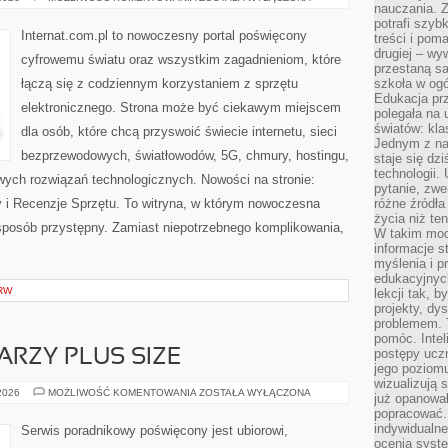
nauczania. Z
I
REGULACJE
potrafi szyb
W
Internat.com.pl to nowoczesny portal poświęcony
treści i po
INTERNECIE
drugiej – wy
cyfrowemu światu oraz wszystkim zagadnieniom, które
przestaną sa
łączą się z codziennym korzystaniem z sprzętu
szkoła w og
Edukacja prz
elektronicznego. Strona może być ciekawym miejscem
polegała na
światów: kla
dla osób, które chcą przyswoić świecie internetu, sieci
Jednym z na
bezprzewodowych, światłowodów, 5G, chmury, hostingu,
staje się dz
technologii.
ych rozwiązań technologicznych. Nowości na stronie:
pytanie, zw
ty i Recenzje Sprzętu. To witryna, w którym nowoczesna
różne źródła
życia niż ten
posób przystępny. Zamiast niepotrzebnego komplikowania,
W takim mod
informacje s
myślenia i 
edukacyjnych
RW
lekcji tak, 
projekty, dy
problemem. 
pomóc. Intel
postępy ucz
ARZY PLUS SIZE
jego poziomu
wizualizują 
MAKIJAŻ
 2026
MOŻLIWOŚĆ KOMENTOWANIA
ZOSTAŁA WYŁĄCZONA
już opanowa
DLA
popracować. 
TWARZY
PLUS
indywidualn
Serwis poradnikowy poświęcony jest ubiorowi,
SIZE
ocenia syst