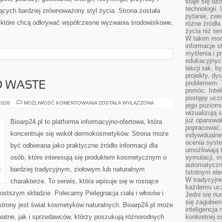
staje się dz
technologii.
cych bardziej zrównoważony styl życia. Strona została
pytanie, zw
 które chcą odkrywać współczesne wyzwania środowiskowe,
różne źródła
życia niż ten
W takim mod
informacje s
myślenia i 
edukacyjnych
lekcji tak, 
projekty, dy
problemem. 
O WASTE
pomóc. Intel
postępy ucz
KOSMETYKI
 2026
MOŻLIWOŚĆ KOMENTOWANIA
ZOSTAŁA WYŁĄCZONA
jego poziomu
ZERO
wizualizują 
WASTE
już opanowa
Bioarp24.pl to platforma informacyjno-ofertowa, która
popracować. 
koncentruje się wokół dermokosmetyków. Strona może
indywidualn
ocenia syst
być odbierana jako praktyczne źródło informacji dla
umożliwiają 
osób, które interesują się produktem kosmetycznym o
symulacji, i
automatyczn
bardziej tradycyjnym, ziołowym lub naturalnym
Istotnym ele
W tradycyjne
charakterze. To serwis, która wpisuje się w rosnące
każdemu ucz
ostszym składzie. Polecamy Pielęgnacja ciała i włosów i
Jedni się nu
się zagubien
rony jest świat kosmetyków naturalnych. Bioarp24.pl może
inteligencja
atne, jak i sprzedawców, którzy poszukują różnorodnych
konkretnej 