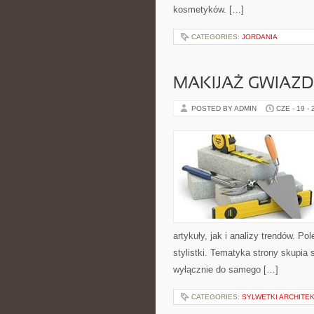
kosmetyków. […]
CATEGORIES:
JORDANIA
MAKIJAŻ GWIAZD
POSTED BY ADMIN
CZE - 19 -
artykuły, jak i analizy trendów. P
stylistki. Tematyka strony skupia 
wyłącznie do samego […]
CATEGORIES:
SYLWETKI ARCHITE