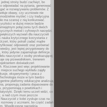
 jednej strony budzi zachwyt, bo
ko odpowiadać na pytania, generować
magać w rozwiązywaniu problemów. Z
wołuje obawy, czy uczniowie nie
modzielnie myśleć i czy tradycyjna
óle ma szansę z nią konkurować.
yszłości w dużej mierze będzie
 umiejętnym połączeniu tych dwóch
sycznych metod i cyfrowych narzędzi.
jwiększych wyzwań dla nauczycieli
iś nauka krytycznego korzystania z
 Uczeń, który potrafi zadać mądre
eryfikować odpowiedź oraz porównać
 wiedzy, jest lepiej przygotowany do
, który jedynie zapamiętuje definicje.
elu nauczyciel z osoby przekazującej
taje się przewodnikiem, trenerem
projektantem doświadczeń
. Kluczowe jest więc projektowanie
by miejsce suchego wykładu zajęły
skusje, eksperymenty i praca z
Technologia może w tym bardzo
igentne platformy edukacyjne analizują
nia, proponują zadania dopasowane do
, przypominają o powtórkach i
statystyki. Dzięki temu uczeń widzi, co
ł, a nad czym musi jeszcze
Nauczyciel z kolei zyskuje czas na
e rozmowy z uczniami, bo część zadań
em. Współczesne narzędzia