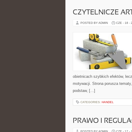
CZYTELNICZE AR
POSTED BY ADMIN
CZE - 18 -
obietnicach szybkich efektów, lec
motywacji. Strona porusza tematy
podstaw, […]
CATEGORIES:
HANDEL
PRAWO I REGULA
POSTED BY ADMIN
CZE - 17 -