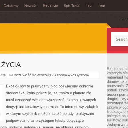
Redakcja
Tagi
Tagi
Działamy
Nowości
Spis Treści
SUB
Ć
 ŻYCIA
Sztuczna int
kojarzyła się
EDUKACJA
 2026
MOŻLIWOŚĆ KOMENTOWANIA
ZOSTAŁA WYŁĄCZONA
natomiast wc
I
domów jako r
STYL
ŻYCIA
nauczania. Z
Ekos-Sułów to praktyczny blog poświęcony ochronie
potrafi szyb
środowiska, który pokazuje, że troska o planetę nie
treści i po
drugiej – wy
musi oznaczać wielkich wyrzeczeń, skomplikowanych
przestaną sa
decyzji ani kosztownych zmian. To internetowy zakątek,
szkoła w og
Edukacja prz
w którym czytelnik może znaleźć porady, praktyczne
polegała na
światów: kla
podpowiedzi oraz przystępne teksty dotyczące
Jednym z na
w, podróży, gotowania, energii, recyklingu, przyrody i