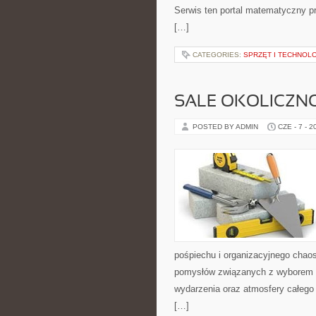
Serwis ten portal matematyczny pr
[…]
CATEGORIES:
SPRZĘT I TECHNOL
SALE OKOLICZN
POSTED BY ADMIN
CZE - 7 - 2
pośpiechu i organizacyjnego chaos
pomysłów związanych z wyborem sa
wydarzenia oraz atmosfery całego 
[…]