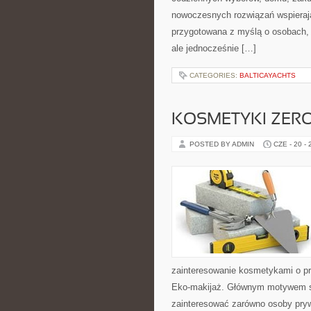
nowoczesnych rozwiązań wspierają
przygotowana z myślą o osobach,
ale jednocześnie […]
CATEGORIES:
BALTICAYACHTS
KOSMETYKI ZER
POSTED BY ADMIN
CZE - 20 -
zainteresowanie kosmetykami o pr
Eko-makijaż. Głównym motywem st
zainteresować zarówno osoby pryw