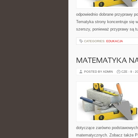
odpowiednio dobrane przyprawy pot
Tematyka strony koncentruje się wo
szerszy, ponieważ przyprawy są t
CATEGORIES:
EDUKACJA
MATEMATYKA NA
POSTED BY ADMIN
CZE - 9 - 2
dotyczące zarówno podstawowych 
matematycznych. Zobacz także P