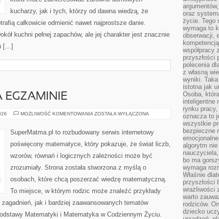
argumentów, 
kucharzy, jak i tych, którzy od dawna wiedzą, że
oraz systema
życie. Tego 
rafią całkowicie odmienić nawet najprostsze danie.
wymaga to k
kół kuchni pełnej zapachów, ale jej charakter jest znacznie
obserwacji, 
kompetencją
u […]
współpracy z
przyszłości 
polecenia dl
z własną wi
wyniki. Taka 
istotna jak 
Osoba, która
 EGZAMINIE
inteligentne
rynku pracy,
MATEMATYKA
026
MOŻLIWOŚĆ KOMENTOWANIA
ZOSTAŁA WYŁĄCZONA
oznacza to j
NA
wszystkie p
EGZAMINIE
bezpieczne r
SuperMatma.pl to rozbudowany serwis internetowy
emocjonalne 
poświęcony matematyce, który pokazuje, że świat liczb,
algorytm nie
nauczyciela,
wzorów, równań i logicznych zależności może być
bo ma gorszy
zrozumiały. Strona została stworzona z myślą o
wymaga rozmo
Właśnie dlat
osobach, które chcą poszerzać wiedzę matematyczną.
przyszłości 
wrażliwości
To miejsce, w którym rodzic może znaleźć przykłady
warto zauważ
zagadnień, jak i bardziej zaawansowanych tematów
rodziców. On
dziecko uczy
odstawy Matematyki i Matematyka w Codziennym Życiu.
urządzeń, pla