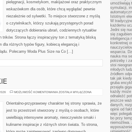
pielęgnacji, kosmetykom, makijażowi oraz praktycznym
umożliwiają 
symulacji, i
wskazówkom dla osób, które chcą wyglądać pewnie
automatyczn
niezależnie od sylwetki. To miejsce stworzone z myślą
Istotnym ele
W tradycyjne
o czytelnikach, którzy szukają przystępnych porad
każdemu ucz
Jedni się nu
dotyczących dobierania ubrań, codziennych rytuałów
się zagubien
trików. Strona łączy inspiracyjny ton z tematyką bliską
inteligencja
konkretnej 
m dla różnych typów figury, kobiecą elegancją i
nauczycielow
lądu. Polecamy Moda Plus Size na Co […]
wsparcia. Dz
nauka ma se
potrzeby i z
stoi nieogra
młodych lud
źródłem odpo
tak jak kied
IE
gruba encykl
przejęła gig
każdy może 
PERFUMY
 2026
MOŻLIWOŚĆ KOMENTOWANIA
ZOSTAŁA WYŁĄCZONA
DAMSKIE
odnaleźć pot
jeszcze ważn
Orientalno-przyprawowy charakter tej strony sprawia, że
danych, rozp
opinii od fa
jest to przestrzeń stworzony z myślą o osobach, które
więc polegał
uwielbiają intensywne aromaty, nieoczywiste smaki i
bo przy temp
niemożliwa. 
kulinarne inspiracje z różnych stron świata. To strona,
wyposażenie
umiejętność
która może zainteresować zarówno domowych