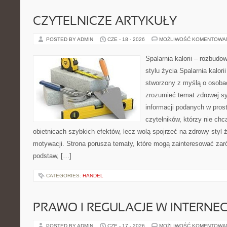
CZYTELNICZE ARTYKUŁY
POSTED BY ADMIN
CZE - 18 - 2026
MOŻLIWOŚĆ KOMENTOWA
Spalarnia kalorii – rozbud
stylu życia Spalarnia kalori
stworzony z myślą o osobac
zrozumieć temat zdrowej sy
informacji podanych w pros
czytelników, którzy nie chc
obietnicach szybkich efektów, lecz wolą spojrzeć na zdrowy styl 
motywacji. Strona porusza tematy, które mogą zainteresować za
podstaw, […]
CATEGORIES:
HANDEL
PRAWO I REGULACJE W INTERNEC
POSTED BY ADMIN
CZE - 17 - 2026
MOŻLIWOŚĆ KOMENTOWA