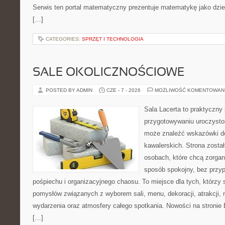
Serwis ten portal matematyczny prezentuje matematykę jako dzied
[…]
CATEGORIES:
SPRZĘT I TECHNOLOGIA
SALE OKOLICZNOŚCIOWE
POSTED BY ADMIN
CZE - 7 - 2026
MOŻLIWOŚĆ KOMENTOWAN
Sala Lacerta to praktyczny
przygotowywaniu uroczystoś
może znaleźć wskazówki d
kawalerskich. Strona zosta
osobach, które chcą zorga
sposób spokojny, bez przy
pośpiechu i organizacyjnego chaosu. To miejsce dla tych, którz
pomysłów związanych z wyborem sali, menu, dekoracji, atrakcji,
wydarzenia oraz atmosfery całego spotkania. Nowości na stronie 
[…]