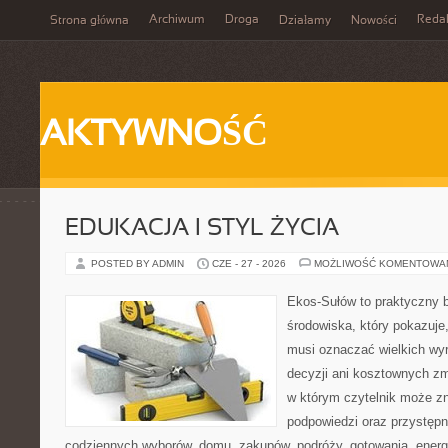
Archiwum
Droga
Reda
Strona główna
Działamy
Nowości
AKTYWNOŚĆ
EDUKACJA I STYL ŻYCIA
POSTED BY ADMIN
CZE - 27 - 2026
MOŻLIWOŚĆ KOMENTOWA
Ekos-Sułów to praktyczny 
środowiska, który pokazuje,
musi oznaczać wielkich wy
decyzji ani kosztownych zm
w którym czytelnik może zn
podpowiedzi oraz przystępn
codziennych wyborów, domu, zakupów, podróży, gotowania, energii