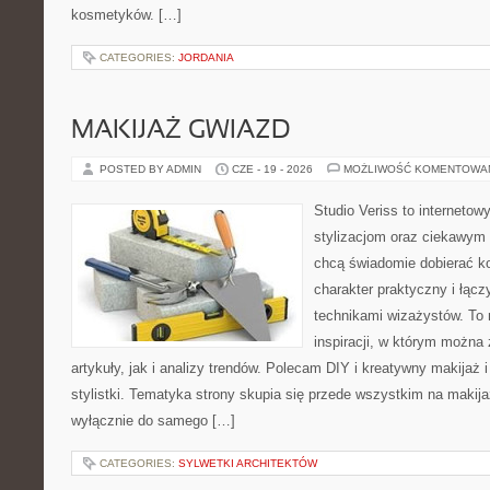
kosmetyków. […]
CATEGORIES:
JORDANIA
MAKIJAŻ GWIAZD
POSTED BY ADMIN
CZE - 19 - 2026
MOŻLIWOŚĆ KOMENTOWA
Studio Veriss to internetow
stylizacjom oraz ciekawym
chcą świadomie dobierać k
charakter praktyczny i łąc
technikami wizażystów. To 
inspiracji, w którym można
artykuły, jak i analizy trendów. Polecam DIY i kreatywny makijaż 
stylistki. Tematyka strony skupia się przede wszystkim na makijaż
wyłącznie do samego […]
CATEGORIES:
SYLWETKI ARCHITEKTÓW