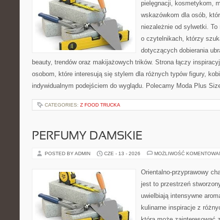
pielęgnacji, kosmetykom, 
wskazówkom dla osób, któr
niezależnie od sylwetki. T
o czytelnikach, którzy szu
dotyczących dobierania ubr
beauty, trendów oraz makijażowych trików. Strona łączy inspiracy
osobom, które interesują się stylem dla różnych typów figury, kobi
indywidualnym podejściem do wyglądu. Polecamy Moda Plus Siz
CATEGORIES:
Z FOOD TRUCKA
PERFUMY DAMSKIE
POSTED BY ADMIN
CZE - 13 - 2026
MOŻLIWOŚĆ KOMENTOWA
Orientalno-przyprawowy char
jest to przestrzeń stworzon
uwielbiają intensywne aroma
kulinarne inspiracje z różny
która może zainteresować