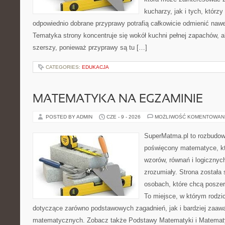
kucharzy, jak i tych, którz
odpowiednio dobrane przyprawy potrafią całkowicie odmienić nawe
Tematyka strony koncentruje się wokół kuchni pełnej zapachów, al
szerszy, ponieważ przyprawy są tu […]
CATEGORIES:
EDUKACJA
MATEMATYKA NA EGZAMINIE
POSTED BY ADMIN
CZE - 9 - 2026
MOŻLIWOŚĆ KOMENTOWAN
SuperMatma.pl to rozbudow
poświęcony matematyce, któ
wzorów, równań i logicznyc
zrozumiały. Strona została
osobach, które chcą posze
To miejsce, w którym rodzi
dotyczące zarówno podstawowych zagadnień, jak i bardziej zaa
matematycznych. Zobacz także Podstawy Matematyki i Matemat