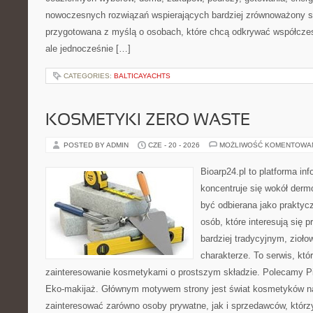
nowoczesnych rozwiązań wspierających bardziej zrównoważony sty
przygotowana z myślą o osobach, które chcą odkrywać współcz
ale jednocześnie […]
CATEGORIES:
BALTICAYACHTS
KOSMETYKI ZERO WASTE
POSTED BY ADMIN
CZE - 20 - 2026
MOŻLIWOŚĆ KOMENTOWA
Bioarp24.pl to platforma in
koncentruje się wokół der
być odbierana jako praktycz
osób, które interesują się
bardziej tradycyjnym, zioł
charakterze. To serwis, któ
zainteresowanie kosmetykami o prostszym składzie. Polecamy Pie
Eko-makijaż. Głównym motywem strony jest świat kosmetyków na
zainteresować zarówno osoby prywatne, jak i sprzedawców, któr