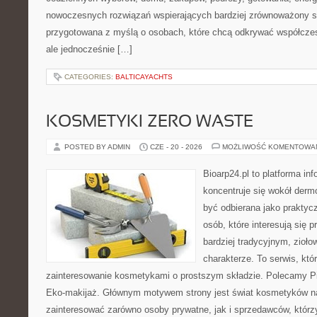
nowoczesnych rozwiązań wspierających bardziej zrównoważony sty
przygotowana z myślą o osobach, które chcą odkrywać współcz
ale jednocześnie […]
CATEGORIES:
BALTICAYACHTS
KOSMETYKI ZERO WASTE
POSTED BY ADMIN
CZE - 20 - 2026
MOŻLIWOŚĆ KOMENTOWA
Bioarp24.pl to platforma in
koncentruje się wokół der
być odbierana jako praktycz
osób, które interesują się
bardziej tradycyjnym, zioł
charakterze. To serwis, któ
zainteresowanie kosmetykami o prostszym składzie. Polecamy Pie
Eko-makijaż. Głównym motywem strony jest świat kosmetyków na
zainteresować zarówno osoby prywatne, jak i sprzedawców, któr