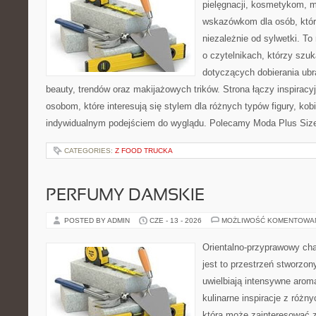
pielęgnacji, kosmetykom, 
wskazówkom dla osób, któr
niezależnie od sylwetki. T
o czytelnikach, którzy szu
dotyczących dobierania ubr
beauty, trendów oraz makijażowych trików. Strona łączy inspiracy
osobom, które interesują się stylem dla różnych typów figury, kobi
indywidualnym podejściem do wyglądu. Polecamy Moda Plus Siz
CATEGORIES:
Z FOOD TRUCKA
PERFUMY DAMSKIE
POSTED BY ADMIN
CZE - 13 - 2026
MOŻLIWOŚĆ KOMENTOWA
Orientalno-przyprawowy char
jest to przestrzeń stworzon
uwielbiają intensywne aroma
kulinarne inspiracje z różny
która może zainteresować