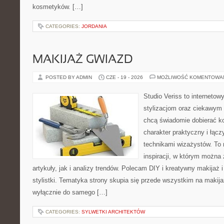
kosmetyków. […]
CATEGORIES:
JORDANIA
MAKIJAŻ GWIAZD
POSTED BY ADMIN
CZE - 19 - 2026
MOŻLIWOŚĆ KOMENTOWA
Studio Veriss to internetow
stylizacjom oraz ciekawym
chcą świadomie dobierać k
charakter praktyczny i łąc
technikami wizażystów. To 
inspiracji, w którym można
artykuły, jak i analizy trendów. Polecam DIY i kreatywny makijaż 
stylistki. Tematyka strony skupia się przede wszystkim na makijaż
wyłącznie do samego […]
CATEGORIES:
SYLWETKI ARCHITEKTÓW