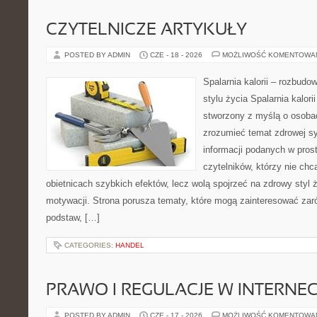
CZYTELNICZE ARTYKUŁY
POSTED BY ADMIN
CZE - 18 - 2026
MOŻLIWOŚĆ KOMENTOWA
Spalarnia kalorii – rozbud
stylu życia Spalarnia kalori
stworzony z myślą o osobac
zrozumieć temat zdrowej sy
informacji podanych w pros
czytelników, którzy nie chc
obietnicach szybkich efektów, lecz wolą spojrzeć na zdrowy styl 
motywacji. Strona porusza tematy, które mogą zainteresować za
podstaw, […]
CATEGORIES:
HANDEL
PRAWO I REGULACJE W INTERNEC
POSTED BY ADMIN
CZE - 17 - 2026
MOŻLIWOŚĆ KOMENTOWA