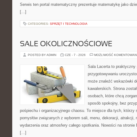
Serwis ten portal matematyczny prezentuje matematykę jako dzied
[…]
CATEGORIES:
SPRZĘT I TECHNOLOGIA
SALE OKOLICZNOŚCIOWE
POSTED BY ADMIN
CZE - 7 - 2026
MOŻLIWOŚĆ KOMENTOWAN
Sala Lacerta to praktyczny
przygotowywaniu uroczystoś
może znaleźć wskazówki d
kawalerskich. Strona zosta
osobach, które chcą zorga
sposób spokojny, bez przy
pośpiechu i organizacyjnego chaosu. To miejsce dla tych, którz
pomysłów związanych z wyborem sali, menu, dekoracji, atrakcji,
wydarzenia oraz atmosfery całego spotkania. Nowości na stronie 
[…]