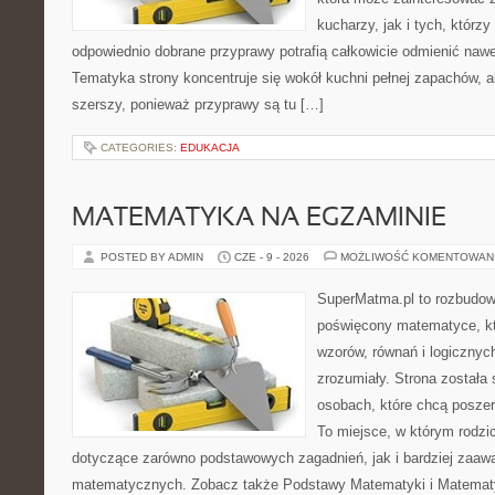
kucharzy, jak i tych, którz
odpowiednio dobrane przyprawy potrafią całkowicie odmienić nawe
Tematyka strony koncentruje się wokół kuchni pełnej zapachów, al
szerszy, ponieważ przyprawy są tu […]
CATEGORIES:
EDUKACJA
MATEMATYKA NA EGZAMINIE
POSTED BY ADMIN
CZE - 9 - 2026
MOŻLIWOŚĆ KOMENTOWAN
SuperMatma.pl to rozbudow
poświęcony matematyce, któ
wzorów, równań i logicznyc
zrozumiały. Strona została
osobach, które chcą posze
To miejsce, w którym rodzi
dotyczące zarówno podstawowych zagadnień, jak i bardziej zaa
matematycznych. Zobacz także Podstawy Matematyki i Matemat