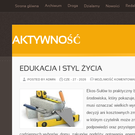
Archiwum
Droga
Reda
Strona główna
Działamy
Nowości
AKTYWNOŚĆ
EDUKACJA I STYL ŻYCIA
POSTED BY ADMIN
CZE - 27 - 2026
MOŻLIWOŚĆ KOMENTOWA
Ekos-Sułów to praktyczny 
środowiska, który pokazuje,
musi oznaczać wielkich wy
decyzji ani kosztownych zm
w którym czytelnik może zn
podpowiedzi oraz przystępn
codziennych wyborów, domu, zakupów, podróży, gotowania, energii