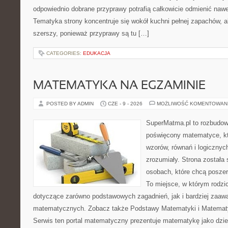
odpowiednio dobrane przyprawy potrafią całkowicie odmienić nawe
Tematyka strony koncentruje się wokół kuchni pełnej zapachów, al
szerszy, ponieważ przyprawy są tu […]
CATEGORIES:
EDUKACJA
MATEMATYKA NA EGZAMINIE
POSTED BY ADMIN
CZE - 9 - 2026
MOŻLIWOŚĆ KOMENTOWAN
SuperMatma.pl to rozbudow
poświęcony matematyce, któ
wzorów, równań i logicznyc
zrozumiały. Strona została
osobach, które chcą posze
To miejsce, w którym rodzi
dotyczące zarówno podstawowych zagadnień, jak i bardziej zaa
matematycznych. Zobacz także Podstawy Matematyki i Matemat
Serwis ten portal matematyczny prezentuje matematykę jako dzied