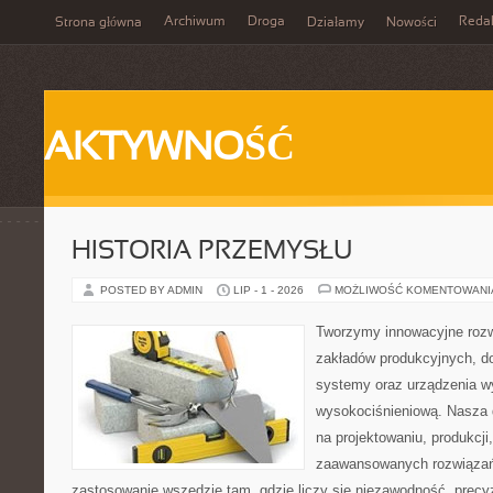
Archiwum
Droga
Reda
Strona główna
Działamy
Nowości
AKTYWNOŚĆ
HISTORIA PRZEMYSŁU
POSTED BY ADMIN
LIP - 1 - 2026
MOŻLIWOŚĆ KOMENTOWAN
Tworzymy innowacyjne rozw
zakładów produkcyjnych, d
systemy oraz urządzenia w
wysokociśnieniową. Nasza d
na projektowaniu, produkcji
zaawansowanych rozwiązań,
zastosowanie wszędzie tam, gdzie liczy się niezawodność, precy