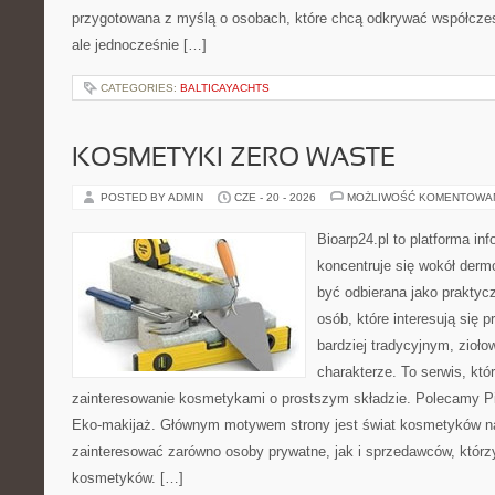
przygotowana z myślą o osobach, które chcą odkrywać współcz
ale jednocześnie […]
CATEGORIES:
BALTICAYACHTS
KOSMETYKI ZERO WASTE
POSTED BY ADMIN
CZE - 20 - 2026
MOŻLIWOŚĆ KOMENTOWA
Bioarp24.pl to platforma in
koncentruje się wokół der
być odbierana jako praktycz
osób, które interesują się
bardziej tradycyjnym, zioł
charakterze. To serwis, któ
zainteresowanie kosmetykami o prostszym składzie. Polecamy Pie
Eko-makijaż. Głównym motywem strony jest świat kosmetyków na
zainteresować zarówno osoby prywatne, jak i sprzedawców, któr
kosmetyków. […]