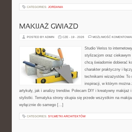
CATEGORIES:
JORDANIA
MAKIJAŻ GWIAZD
POSTED BY ADMIN
CZE - 19 - 2026
MOŻLIWOŚĆ KOMENTOWA
Studio Veriss to internetow
stylizacjom oraz ciekawym
chcą świadomie dobierać k
charakter praktyczny i łąc
technikami wizażystów. To 
inspiracji, w którym można
artykuły, jak i analizy trendów. Polecam DIY i kreatywny makijaż 
stylistki. Tematyka strony skupia się przede wszystkim na makijaż
wyłącznie do samego […]
CATEGORIES:
SYLWETKI ARCHITEKTÓW