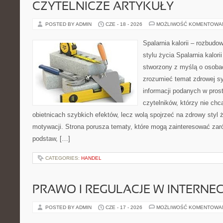
CZYTELNICZE ARTYKUŁY
POSTED BY ADMIN
CZE - 18 - 2026
MOŻLIWOŚĆ KOMENTOWA
Spalarnia kalorii – rozbud
stylu życia Spalarnia kalori
stworzony z myślą o osobac
zrozumieć temat zdrowej sy
informacji podanych w pros
czytelników, którzy nie chc
obietnicach szybkich efektów, lecz wolą spojrzeć na zdrowy styl 
motywacji. Strona porusza tematy, które mogą zainteresować za
podstaw, […]
CATEGORIES:
HANDEL
PRAWO I REGULACJE W INTERNEC
POSTED BY ADMIN
CZE - 17 - 2026
MOŻLIWOŚĆ KOMENTOWA