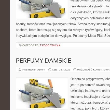
wskazówkom dla osób, któr
niezależnie od sylwetki. T
o czytelnikach, którzy szu
dotyczących dobierania ubr
beauty, trendów oraz makijażowych trików. Strona łączy inspiracy
osobom, które interesują się stylem dla różnych typów figury, kobi
indywidualnym podejściem do wyglądu. Polecamy Moda Plus Siz
CATEGORIES:
Z FOOD TRUCKA
PERFUMY DAMSKIE
POSTED BY ADMIN
CZE - 13 - 2026
MOŻLIWOŚĆ KOMENTOWA
Orientalno-przyprawowy char
jest to przestrzeń stworzon
uwielbiają intensywne aroma
kulinarne inspiracje z różny
która może zainteresować
kucharzy, jak i tych, którz