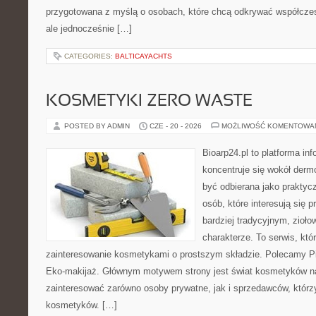
przygotowana z myślą o osobach, które chcą odkrywać współcz
ale jednocześnie […]
CATEGORIES:
BALTICAYACHTS
KOSMETYKI ZERO WASTE
POSTED BY ADMIN
CZE - 20 - 2026
MOŻLIWOŚĆ KOMENTOWA
Bioarp24.pl to platforma in
koncentruje się wokół der
być odbierana jako praktycz
osób, które interesują się
bardziej tradycyjnym, zioł
charakterze. To serwis, któ
zainteresowanie kosmetykami o prostszym składzie. Polecamy Pie
Eko-makijaż. Głównym motywem strony jest świat kosmetyków na
zainteresować zarówno osoby prywatne, jak i sprzedawców, któr
kosmetyków. […]