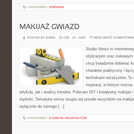
CATEGORIES:
JORDANIA
MAKIJAŻ GWIAZD
POSTED BY ADMIN
CZE - 19 - 2026
MOŻLIWOŚĆ KOMENTOWA
Studio Veriss to internetow
stylizacjom oraz ciekawym
chcą świadomie dobierać k
charakter praktyczny i łąc
technikami wizażystów. To 
inspiracji, w którym można
artykuły, jak i analizy trendów. Polecam DIY i kreatywny makijaż 
stylistki. Tematyka strony skupia się przede wszystkim na makijaż
wyłącznie do samego […]
CATEGORIES:
SYLWETKI ARCHITEKTÓW