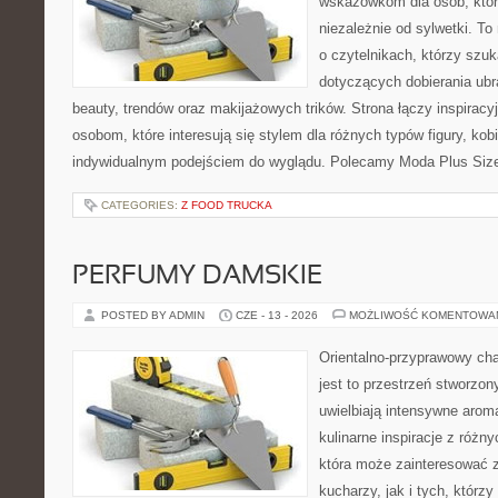
wskazówkom dla osób, któr
niezależnie od sylwetki. T
o czytelnikach, którzy szu
dotyczących dobierania ubr
beauty, trendów oraz makijażowych trików. Strona łączy inspiracy
osobom, które interesują się stylem dla różnych typów figury, kobi
indywidualnym podejściem do wyglądu. Polecamy Moda Plus Siz
CATEGORIES:
Z FOOD TRUCKA
PERFUMY DAMSKIE
POSTED BY ADMIN
CZE - 13 - 2026
MOŻLIWOŚĆ KOMENTOWA
Orientalno-przyprawowy char
jest to przestrzeń stworzon
uwielbiają intensywne aroma
kulinarne inspiracje z różny
która może zainteresować
kucharzy, jak i tych, którz