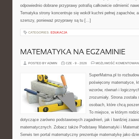
odpowiednio dobrane przyprawy potrafią całkowicie odmienić nawe
Tematyka strony koncentruje się wokół kuchni pełnej zapachów, al
szerszy, ponieważ przyprawy są tu […]
CATEGORIES:
EDUKACJA
MATEMATYKA NA EGZAMINIE
POSTED BY ADMIN
CZE - 9 - 2026
MOŻLIWOŚĆ KOMENTOWAN
SuperMatma.pl to rozbudow
poświęcony matematyce, któ
wzorów, równań i logicznyc
zrozumiały. Strona została
osobach, które chcą posze
To miejsce, w którym rodzi
dotyczące zarówno podstawowych zagadnień, jak i bardziej zaa
matematycznych. Zobacz także Podstawy Matematyki i Matemat
Serwis ten portal matematyczny prezentuje matematykę jako dzied