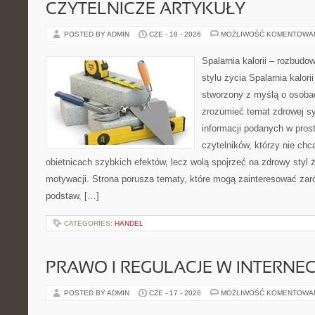
CZYTELNICZE ARTYKUŁY
POSTED BY ADMIN
CZE - 18 - 2026
MOŻLIWOŚĆ KOMENTOWA
Spalarnia kalorii – rozbud
stylu życia Spalarnia kalori
stworzony z myślą o osobac
zrozumieć temat zdrowej sy
informacji podanych w pros
czytelników, którzy nie chc
obietnicach szybkich efektów, lecz wolą spojrzeć na zdrowy styl 
motywacji. Strona porusza tematy, które mogą zainteresować za
podstaw, […]
CATEGORIES:
HANDEL
PRAWO I REGULACJE W INTERNEC
POSTED BY ADMIN
CZE - 17 - 2026
MOŻLIWOŚĆ KOMENTOWA