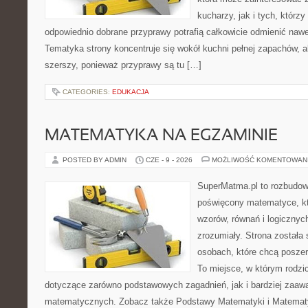
kucharzy, jak i tych, którz
odpowiednio dobrane przyprawy potrafią całkowicie odmienić nawe
Tematyka strony koncentruje się wokół kuchni pełnej zapachów, al
szerszy, ponieważ przyprawy są tu […]
CATEGORIES:
EDUKACJA
MATEMATYKA NA EGZAMINIE
POSTED BY ADMIN
CZE - 9 - 2026
MOŻLIWOŚĆ KOMENTOWAN
SuperMatma.pl to rozbudow
poświęcony matematyce, któ
wzorów, równań i logicznyc
zrozumiały. Strona została
osobach, które chcą posze
To miejsce, w którym rodzi
dotyczące zarówno podstawowych zagadnień, jak i bardziej zaa
matematycznych. Zobacz także Podstawy Matematyki i Matemat