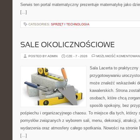
Serwis ten portal matematyczny prezentuje matematykę jako dzied
[…]
CATEGORIES:
SPRZĘT I TECHNOLOGIA
SALE OKOLICZNOŚCIOWE
POSTED BY ADMIN
CZE - 7 - 2026
MOŻLIWOŚĆ KOMENTOWAN
Sala Lacerta to praktyczny
przygotowywaniu uroczystoś
może znaleźć wskazówki d
kawalerskich. Strona zosta
osobach, które chcą zorga
sposób spokojny, bez przy
pośpiechu i organizacyjnego chaosu. To miejsce dla tych, którz
pomysłów związanych z wyborem sali, menu, dekoracji, atrakcji,
wydarzenia oraz atmosfery całego spotkania. Nowości na stronie 
[…]