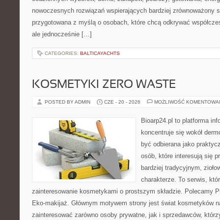
nowoczesnych rozwiązań wspierających bardziej zrównoważony sty
przygotowana z myślą o osobach, które chcą odkrywać współcz
ale jednocześnie […]
CATEGORIES:
BALTICAYACHTS
KOSMETYKI ZERO WASTE
POSTED BY ADMIN
CZE - 20 - 2026
MOŻLIWOŚĆ KOMENTOWA
Bioarp24.pl to platforma in
koncentruje się wokół der
być odbierana jako praktycz
osób, które interesują się
bardziej tradycyjnym, zioł
charakterze. To serwis, któ
zainteresowanie kosmetykami o prostszym składzie. Polecamy Pie
Eko-makijaż. Głównym motywem strony jest świat kosmetyków na
zainteresować zarówno osoby prywatne, jak i sprzedawców, któr