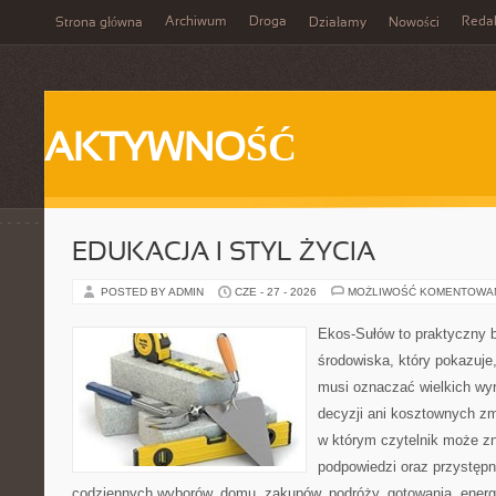
Archiwum
Droga
Reda
Strona główna
Działamy
Nowości
AKTYWNOŚĆ
EDUKACJA I STYL ŻYCIA
POSTED BY ADMIN
CZE - 27 - 2026
MOŻLIWOŚĆ KOMENTOWA
Ekos-Sułów to praktyczny 
środowiska, który pokazuje,
musi oznaczać wielkich wy
decyzji ani kosztownych zm
w którym czytelnik może zn
podpowiedzi oraz przystępn
codziennych wyborów, domu, zakupów, podróży, gotowania, energii