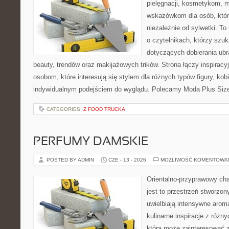
pielęgnacji, kosmetykom, 
wskazówkom dla osób, któr
niezależnie od sylwetki. T
o czytelnikach, którzy szu
dotyczących dobierania ubr
beauty, trendów oraz makijażowych trików. Strona łączy inspiracy
osobom, które interesują się stylem dla różnych typów figury, kobi
indywidualnym podejściem do wyglądu. Polecamy Moda Plus Siz
CATEGORIES:
Z FOOD TRUCKA
PERFUMY DAMSKIE
POSTED BY ADMIN
CZE - 13 - 2026
MOŻLIWOŚĆ KOMENTOWA
Orientalno-przyprawowy char
jest to przestrzeń stworzon
uwielbiają intensywne aroma
kulinarne inspiracje z różny
która może zainteresować