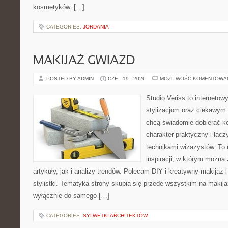
kosmetyków. […]
CATEGORIES:
JORDANIA
MAKIJAŻ GWIAZD
POSTED BY ADMIN
CZE - 19 - 2026
MOŻLIWOŚĆ KOMENTOWA
Studio Veriss to internetow
stylizacjom oraz ciekawym
chcą świadomie dobierać k
charakter praktyczny i łąc
technikami wizażystów. To 
inspiracji, w którym można
artykuły, jak i analizy trendów. Polecam DIY i kreatywny makijaż 
stylistki. Tematyka strony skupia się przede wszystkim na makijaż
wyłącznie do samego […]
CATEGORIES:
SYLWETKI ARCHITEKTÓW