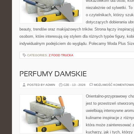
wskazówkom dla osób, któr
niezależnie od sylwetki. T
o czytelnikach, którzy szu
dotyczących dobierania ubr
beauty, trendów oraz makijażowych trików. Strona łączy inspiracy
osobom, które interesują się stylem dla różnych typów figury, kobi
indywidualnym podejściem do wyglądu. Polecamy Moda Plus Siz
CATEGORIES:
Z FOOD TRUCKA
PERFUMY DAMSKIE
POSTED BY ADMIN
CZE - 13 - 2026
MOŻLIWOŚĆ KOMENTOWA
Orientalno-przyprawowy char
jest to przestrzeń stworzon
uwielbiają intensywne aroma
kulinarne inspiracje z różny
która może zainteresować
kucharzy, jak i tych, którz