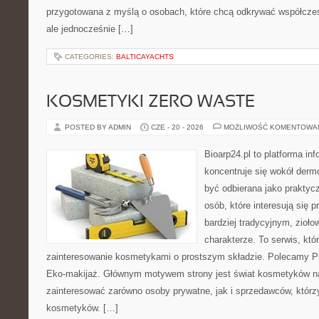
przygotowana z myślą o osobach, które chcą odkrywać współcz
ale jednocześnie […]
CATEGORIES:
BALTICAYACHTS
KOSMETYKI ZERO WASTE
POSTED BY ADMIN
CZE - 20 - 2026
MOŻLIWOŚĆ KOMENTOWA
Bioarp24.pl to platforma in
koncentruje się wokół der
być odbierana jako praktycz
osób, które interesują się
bardziej tradycyjnym, zioł
charakterze. To serwis, któ
zainteresowanie kosmetykami o prostszym składzie. Polecamy Pie
Eko-makijaż. Głównym motywem strony jest świat kosmetyków na
zainteresować zarówno osoby prywatne, jak i sprzedawców, któr
kosmetyków. […]