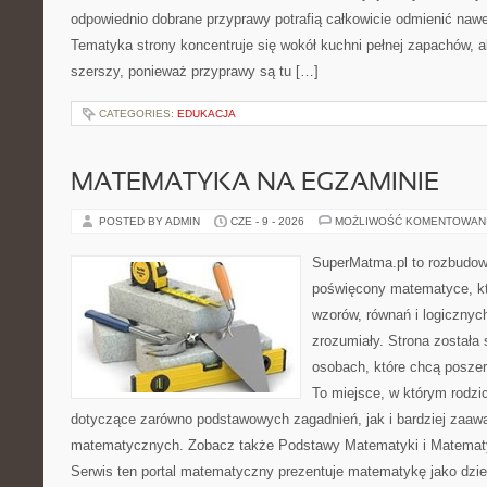
odpowiednio dobrane przyprawy potrafią całkowicie odmienić nawe
Tematyka strony koncentruje się wokół kuchni pełnej zapachów, al
szerszy, ponieważ przyprawy są tu […]
CATEGORIES:
EDUKACJA
MATEMATYKA NA EGZAMINIE
POSTED BY ADMIN
CZE - 9 - 2026
MOŻLIWOŚĆ KOMENTOWAN
SuperMatma.pl to rozbudow
poświęcony matematyce, któ
wzorów, równań i logicznyc
zrozumiały. Strona została
osobach, które chcą posze
To miejsce, w którym rodzi
dotyczące zarówno podstawowych zagadnień, jak i bardziej zaa
matematycznych. Zobacz także Podstawy Matematyki i Matemat
Serwis ten portal matematyczny prezentuje matematykę jako dzied