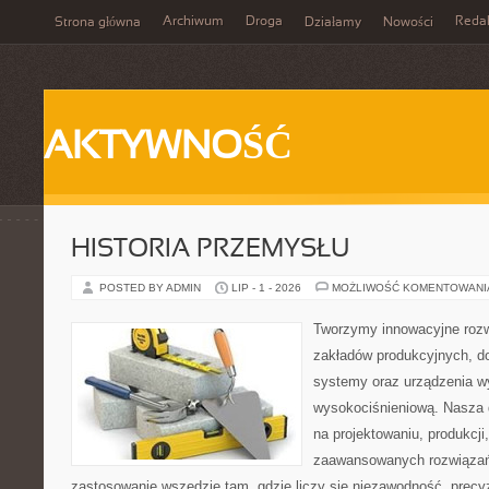
Archiwum
Droga
Reda
Strona główna
Działamy
Nowości
AKTYWNOŚĆ
HISTORIA PRZEMYSŁU
POSTED BY ADMIN
LIP - 1 - 2026
MOŻLIWOŚĆ KOMENTOWAN
Tworzymy innowacyjne rozw
zakładów produkcyjnych, d
systemy oraz urządzenia w
wysokociśnieniową. Nasza d
na projektowaniu, produkcji
zaawansowanych rozwiązań,
zastosowanie wszędzie tam, gdzie liczy się niezawodność, precy