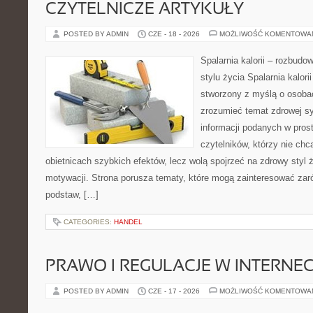
CZYTELNICZE ARTYKUŁY
POSTED BY ADMIN
CZE - 18 - 2026
MOŻLIWOŚĆ KOMENTOWA
Spalarnia kalorii – rozbud
stylu życia Spalarnia kalori
stworzony z myślą o osobac
zrozumieć temat zdrowej sy
informacji podanych w pros
czytelników, którzy nie chc
obietnicach szybkich efektów, lecz wolą spojrzeć na zdrowy styl 
motywacji. Strona porusza tematy, które mogą zainteresować za
podstaw, […]
CATEGORIES:
HANDEL
PRAWO I REGULACJE W INTERNEC
POSTED BY ADMIN
CZE - 17 - 2026
MOŻLIWOŚĆ KOMENTOWA