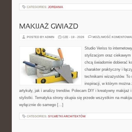
CATEGORIES:
JORDANIA
MAKIJAŻ GWIAZD
POSTED BY ADMIN
CZE - 19 - 2026
MOŻLIWOŚĆ KOMENTOWA
Studio Veriss to internetow
stylizacjom oraz ciekawym
chcą świadomie dobierać k
charakter praktyczny i łąc
technikami wizażystów. To 
inspiracji, w którym można
artykuły, jak i analizy trendów. Polecam DIY i kreatywny makijaż 
stylistki. Tematyka strony skupia się przede wszystkim na makijaż
wyłącznie do samego […]
CATEGORIES:
SYLWETKI ARCHITEKTÓW