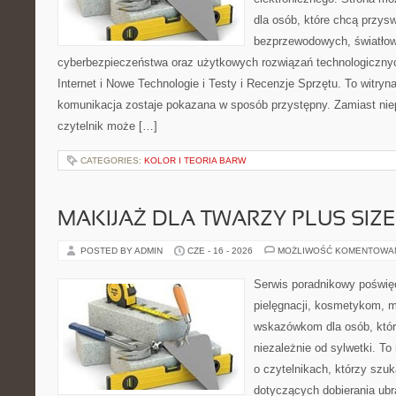
dla osób, które chcą przyswo
bezprzewodowych, światłow
cyberbezpieczeństwa oraz użytkowych rozwiązań technologicznyc
Internet i Nowe Technologie i Testy i Recenzje Sprzętu. To witr
komunikacja zostaje pokazana w sposób przystępny. Zamiast nie
czytelnik może […]
CATEGORIES:
KOLOR I TEORIA BARW
MAKIJAŻ DLA TWARZY PLUS SIZE
POSTED BY ADMIN
CZE - 16 - 2026
MOŻLIWOŚĆ KOMENTOWA
Serwis poradnikowy poświęc
pielęgnacji, kosmetykom, 
wskazówkom dla osób, któr
niezależnie od sylwetki. T
o czytelnikach, którzy szu
dotyczących dobierania ubr