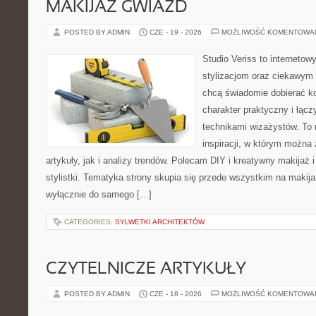
MAKIJAŻ GWIAZD
POSTED BY ADMIN
CZE - 19 - 2026
MOŻLIWOŚĆ KOMENTOWA
Studio Veriss to internetow
stylizacjom oraz ciekawym
chcą świadomie dobierać k
charakter praktyczny i łąc
technikami wizażystów. To 
inspiracji, w którym można
artykuły, jak i analizy trendów. Polecam DIY i kreatywny makijaż 
stylistki. Tematyka strony skupia się przede wszystkim na makijaż
wyłącznie do samego […]
CATEGORIES:
SYLWETKI ARCHITEKTÓW
CZYTELNICZE ARTYKUŁY
POSTED BY ADMIN
CZE - 18 - 2026
MOŻLIWOŚĆ KOMENTOWA