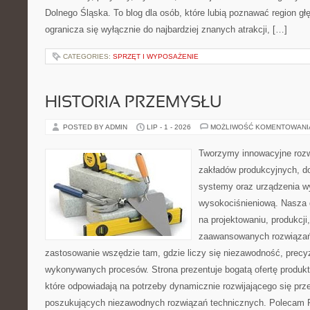
Dolnego Śląska. To blog dla osób, które lubią poznawać region gł
ogranicza się wyłącznie do najbardziej znanych atrakcji, […]
CATEGORIES:
SPRZĘT I WYPOSAŻENIE
HISTORIA PRZEMYSŁU
POSTED BY ADMIN
LIP - 1 - 2026
MOŻLIWOŚĆ KOMENTOWAN
Tworzymy innowacyjne rozw
zakładów produkcyjnych, d
systemy oraz urządzenia w
wysokociśnieniową. Nasza d
na projektowaniu, produkcji
zaawansowanych rozwiązań,
zastosowanie wszędzie tam, gdzie liczy się niezawodność, precy
wykonywanych procesów. Strona prezentuje bogatą ofertę produktó
które odpowiadają na potrzeby dynamicznie rozwijającego się prz
poszukujących niezawodnych rozwiązań technicznych. Polecam Pr