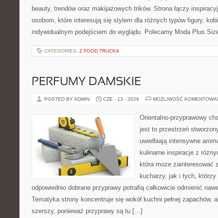
beauty, trendów oraz makijażowych trików. Strona łączy inspiracy
osobom, które interesują się stylem dla różnych typów figury, kobi
indywidualnym podejściem do wyglądu. Polecamy Moda Plus Siz
CATEGORIES:
Z FOOD TRUCKA
PERFUMY DAMSKIE
POSTED BY ADMIN
CZE - 13 - 2026
MOŻLIWOŚĆ KOMENTOWA
Orientalno-przyprawowy char
jest to przestrzeń stworzon
uwielbiają intensywne aroma
kulinarne inspiracje z różny
która może zainteresować
kucharzy, jak i tych, którz
odpowiednio dobrane przyprawy potrafią całkowicie odmienić nawe
Tematyka strony koncentruje się wokół kuchni pełnej zapachów, al
szerszy, ponieważ przyprawy są tu […]