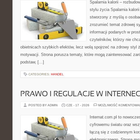
Spalarnia kalorii – rozbud
stylu życia Spalarnia kalori
stworzony z myślą o osobac
zrozumieć temat zdrowej sy
informacji podanych w pros
czytelników, którzy nie chc
obietnicach szybkich efektów, lecz wolą spojrzeć na zdrowy styl 
motywacji. Strona porusza tematy, które mogą zainteresować za
podstaw, […]
CATEGORIES:
HANDEL
PRAWO I REGULACJE W INTERNEC
POSTED BY ADMIN
CZE - 17 - 2026
MOŻLIWOŚĆ KOMENTOWA
Internat.com.pl to nowocze
cyfrowemu światu oraz wsz
łączą się z codziennym kor
elektronicznego. Strona m