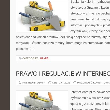
Spalarnia kalorii – rozbud
stylu życia Spalarnia kalori
stworzony z myślą o osobac
zrozumieć temat zdrowej sy
informacji podanych w pros
czytelników, którzy nie chc
obietnicach szybkich efektów, lecz wolą spojrzeć na zdrowy styl 
motywacji. Strona porusza tematy, które mogą zainteresować za
podstaw, […]
CATEGORIES:
HANDEL
PRAWO I REGULACJE W INTERNEC
POSTED BY ADMIN
CZE - 17 - 2026
MOŻLIWOŚĆ KOMENTOWA
Internat.com.pl to nowocze
cyfrowemu światu oraz wsz
łączą się z codziennym kor
elektronicznego. Strona m