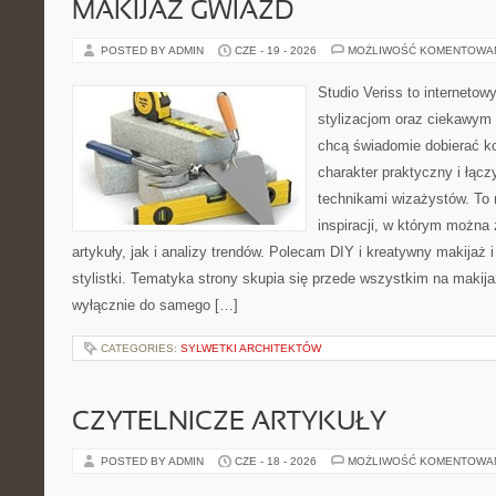
MAKIJAŻ GWIAZD
POSTED BY ADMIN
CZE - 19 - 2026
MOŻLIWOŚĆ KOMENTOWA
Studio Veriss to internetow
stylizacjom oraz ciekawym
chcą świadomie dobierać k
charakter praktyczny i łąc
technikami wizażystów. To 
inspiracji, w którym można
artykuły, jak i analizy trendów. Polecam DIY i kreatywny makijaż 
stylistki. Tematyka strony skupia się przede wszystkim na makijaż
wyłącznie do samego […]
CATEGORIES:
SYLWETKI ARCHITEKTÓW
CZYTELNICZE ARTYKUŁY
POSTED BY ADMIN
CZE - 18 - 2026
MOŻLIWOŚĆ KOMENTOWA