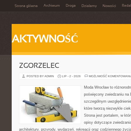
Archiwum
Droga
Reda
Strona główna
Działamy
Nowości
AKTYWNOŚĆ
ZGORZELEC
POSTED BY ADMIN
LIP - 2 - 2026
MOŻLIWOŚĆ KOMENTOWAN
Moda Wrocław to różnorodn
poświęcony zwiedzaniu na 
szczególnym uwzględnienie
które tworzą niezwykle cie
Strona jest portalem, w kt
opisy dotyczące zwiedzania, 
architektury, przyrody, wydarzeń, rekreacji oraz codziennego życ