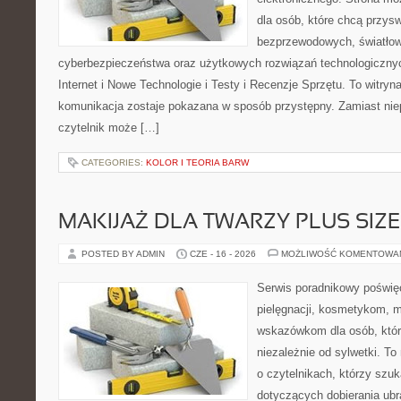
dla osób, które chcą przyswo
bezprzewodowych, światłow
cyberbezpieczeństwa oraz użytkowych rozwiązań technologicznyc
Internet i Nowe Technologie i Testy i Recenzje Sprzętu. To witr
komunikacja zostaje pokazana w sposób przystępny. Zamiast nie
czytelnik może […]
CATEGORIES:
KOLOR I TEORIA BARW
MAKIJAŻ DLA TWARZY PLUS SIZE
POSTED BY ADMIN
CZE - 16 - 2026
MOŻLIWOŚĆ KOMENTOWA
Serwis poradnikowy poświęc
pielęgnacji, kosmetykom, 
wskazówkom dla osób, któr
niezależnie od sylwetki. T
o czytelnikach, którzy szu
dotyczących dobierania ubr