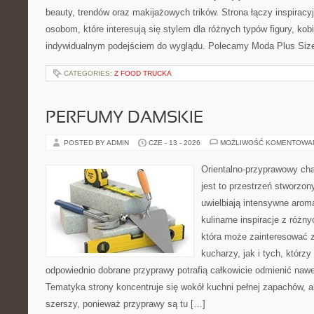
beauty, trendów oraz makijażowych trików. Strona łączy inspiracy
osobom, które interesują się stylem dla różnych typów figury, kobi
indywidualnym podejściem do wyglądu. Polecamy Moda Plus Siz
CATEGORIES:
Z FOOD TRUCKA
PERFUMY DAMSKIE
POSTED BY ADMIN
CZE - 13 - 2026
MOŻLIWOŚĆ KOMENTOWA
Orientalno-przyprawowy char
jest to przestrzeń stworzon
uwielbiają intensywne aroma
kulinarne inspiracje z różny
która może zainteresować
kucharzy, jak i tych, którz
odpowiednio dobrane przyprawy potrafią całkowicie odmienić nawe
Tematyka strony koncentruje się wokół kuchni pełnej zapachów, al
szerszy, ponieważ przyprawy są tu […]