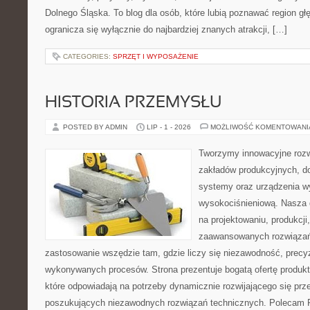
Dolnego Śląska. To blog dla osób, które lubią poznawać region gł
ogranicza się wyłącznie do najbardziej znanych atrakcji, […]
CATEGORIES:
SPRZĘT I WYPOSAŻENIE
HISTORIA PRZEMYSŁU
POSTED BY ADMIN
LIP - 1 - 2026
MOŻLIWOŚĆ KOMENTOWAN
Tworzymy innowacyjne rozw
zakładów produkcyjnych, d
systemy oraz urządzenia w
wysokociśnieniową. Nasza d
na projektowaniu, produkcji
zaawansowanych rozwiązań,
zastosowanie wszędzie tam, gdzie liczy się niezawodność, precy
wykonywanych procesów. Strona prezentuje bogatą ofertę produktó
które odpowiadają na potrzeby dynamicznie rozwijającego się prz
poszukujących niezawodnych rozwiązań technicznych. Polecam Pr