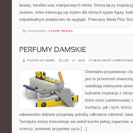
beauty, trendów oraz makijażowych trików. Strona łączy inspiracy
osobom, które interesują się stylem dla różnych typów figury, kobi
indywidualnym podejściem do wyglądu. Polecamy Moda Plus Siz
CATEGORIES:
Z FOOD TRUCKA
PERFUMY DAMSKIE
POSTED BY ADMIN
CZE - 13 - 2026
MOŻLIWOŚĆ KOMENTOWA
Orientalno-przyprawowy char
jest to przestrzeń stworzon
uwielbiają intensywne aroma
kulinarne inspiracje z różny
która może zainteresować
kucharzy, jak i tych, którz
odpowiednio dobrane przyprawy potrafią całkowicie odmienić nawe
Tematyka strony koncentruje się wokół kuchni pełnej zapachów, al
szerszy, ponieważ przyprawy są tu […]