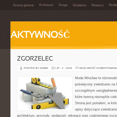
Archiwum
Droga
Reda
Strona główna
Działamy
Nowości
AKTYWNOŚĆ
ZGORZELEC
POSTED BY ADMIN
LIP - 2 - 2026
MOŻLIWOŚĆ KOMENTOWAN
Moda Wrocław to różnorodn
poświęcony zwiedzaniu na 
szczególnym uwzględnienie
które tworzą niezwykle cie
Strona jest portalem, w kt
opisy dotyczące zwiedzania, 
architektury, przyrody, wydarzeń, rekreacji oraz codziennego życ