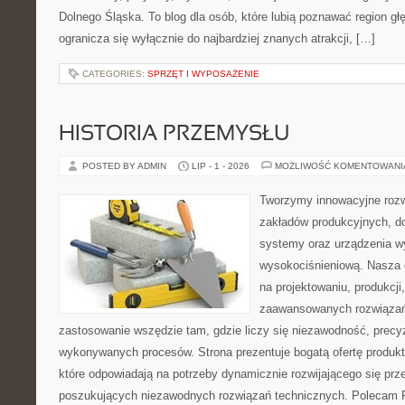
Dolnego Śląska. To blog dla osób, które lubią poznawać region gł
ogranicza się wyłącznie do najbardziej znanych atrakcji, […]
CATEGORIES:
SPRZĘT I WYPOSAŻENIE
HISTORIA PRZEMYSŁU
POSTED BY ADMIN
LIP - 1 - 2026
MOŻLIWOŚĆ KOMENTOWAN
Tworzymy innowacyjne rozw
zakładów produkcyjnych, d
systemy oraz urządzenia w
wysokociśnieniową. Nasza d
na projektowaniu, produkcji
zaawansowanych rozwiązań,
zastosowanie wszędzie tam, gdzie liczy się niezawodność, precy
wykonywanych procesów. Strona prezentuje bogatą ofertę produktó
które odpowiadają na potrzeby dynamicznie rozwijającego się prz
poszukujących niezawodnych rozwiązań technicznych. Polecam Pr