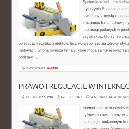
Spalarnia kalorii – rozbud
stylu życia Spalarnia kalori
stworzony z myślą o osobac
zrozumieć temat zdrowej sy
informacji podanych w pros
czytelników, którzy nie chc
obietnicach szybkich efektów, lecz wolą spojrzeć na zdrowy styl 
motywacji. Strona porusza tematy, które mogą zainteresować za
podstaw, […]
CATEGORIES:
HANDEL
PRAWO I REGULACJE W INTERNEC
POSTED BY ADMIN
CZE - 17 - 2026
MOŻLIWOŚĆ KOMENTOWA
Internat.com.pl to nowocze
cyfrowemu światu oraz wsz
łączą się z codziennym kor
elektronicznego. Strona m