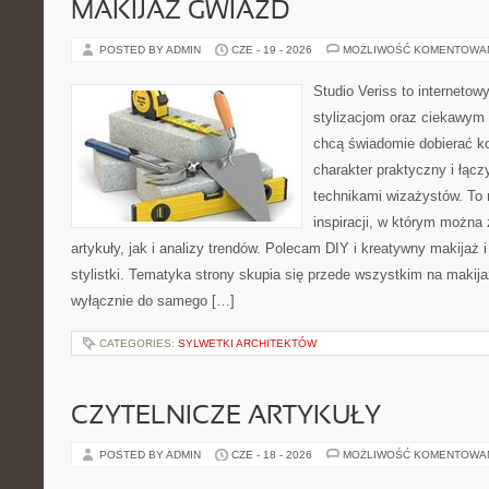
MAKIJAŻ GWIAZD
POSTED BY ADMIN
CZE - 19 - 2026
MOŻLIWOŚĆ KOMENTOWA
Studio Veriss to internetow
stylizacjom oraz ciekawym
chcą świadomie dobierać k
charakter praktyczny i łąc
technikami wizażystów. To 
inspiracji, w którym można
artykuły, jak i analizy trendów. Polecam DIY i kreatywny makijaż 
stylistki. Tematyka strony skupia się przede wszystkim na makijaż
wyłącznie do samego […]
CATEGORIES:
SYLWETKI ARCHITEKTÓW
CZYTELNICZE ARTYKUŁY
POSTED BY ADMIN
CZE - 18 - 2026
MOŻLIWOŚĆ KOMENTOWA