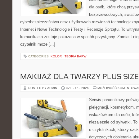
dla osób, które chcą przyswo
bezprzewodowych, światłow
cyberbezpieczeństwa oraz użytkowych rozwiązań technologicznyc
Internet i Nowe Technologie i Testy i Recenzje Sprzętu. To witr
komunikacja zostaje pokazana w sposób przystępny. Zamiast nie
czytelnik może […]
CATEGORIES:
KOLOR I TEORIA BARW
MAKIJAŻ DLA TWARZY PLUS SIZE
POSTED BY ADMIN
CZE - 16 - 2026
MOŻLIWOŚĆ KOMENTOWA
Serwis poradnikowy poświęc
pielęgnacji, kosmetykom, 
wskazówkom dla osób, któr
niezależnie od sylwetki. T
o czytelnikach, którzy szu
dotyczących dobierania ubr