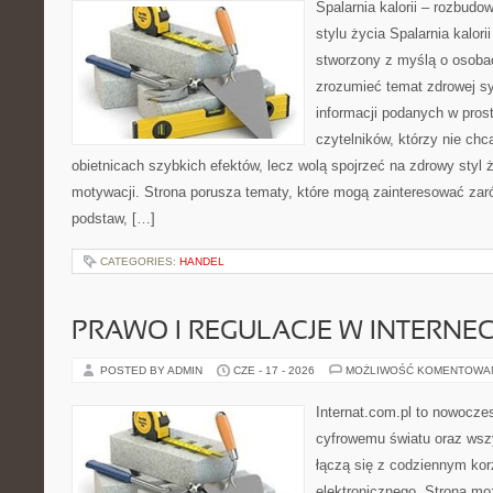
Spalarnia kalorii – rozbud
stylu życia Spalarnia kalori
stworzony z myślą o osobac
zrozumieć temat zdrowej sy
informacji podanych w pros
czytelników, którzy nie chc
obietnicach szybkich efektów, lecz wolą spojrzeć na zdrowy styl 
motywacji. Strona porusza tematy, które mogą zainteresować za
podstaw, […]
CATEGORIES:
HANDEL
PRAWO I REGULACJE W INTERNEC
POSTED BY ADMIN
CZE - 17 - 2026
MOŻLIWOŚĆ KOMENTOWA
Internat.com.pl to nowocze
cyfrowemu światu oraz wsz
łączą się z codziennym kor
elektronicznego. Strona m