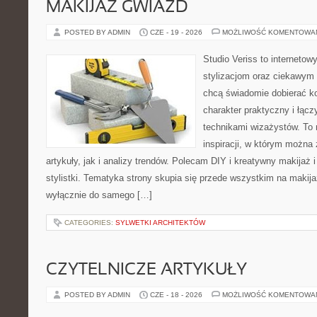
MAKIJAŻ GWIAZD
POSTED BY ADMIN
CZE - 19 - 2026
MOŻLIWOŚĆ KOMENTOWA
Studio Veriss to internetow
stylizacjom oraz ciekawym
chcą świadomie dobierać k
charakter praktyczny i łąc
technikami wizażystów. To 
inspiracji, w którym można
artykuły, jak i analizy trendów. Polecam DIY i kreatywny makijaż 
stylistki. Tematyka strony skupia się przede wszystkim na makijaż
wyłącznie do samego […]
CATEGORIES:
SYLWETKI ARCHITEKTÓW
CZYTELNICZE ARTYKUŁY
POSTED BY ADMIN
CZE - 18 - 2026
MOŻLIWOŚĆ KOMENTOWA