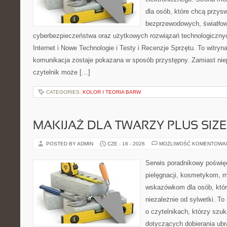
dla osób, które chcą przyswo
bezprzewodowych, światłow
cyberbezpieczeństwa oraz użytkowych rozwiązań technologicznyc
Internet i Nowe Technologie i Testy i Recenzje Sprzętu. To witr
komunikacja zostaje pokazana w sposób przystępny. Zamiast nie
czytelnik może […]
CATEGORIES:
KOLOR I TEORIA BARW
MAKIJAŻ DLA TWARZY PLUS SIZE
POSTED BY ADMIN
CZE - 16 - 2026
MOŻLIWOŚĆ KOMENTOWA
Serwis poradnikowy poświęc
pielęgnacji, kosmetykom, 
wskazówkom dla osób, któr
niezależnie od sylwetki. T
o czytelnikach, którzy szu
dotyczących dobierania ubr