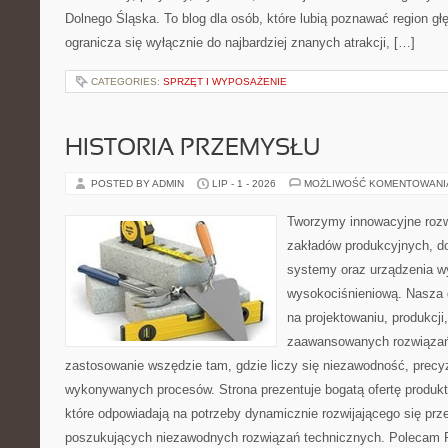
Dolnego Śląska. To blog dla osób, które lubią poznawać region gł
ogranicza się wyłącznie do najbardziej znanych atrakcji, […]
CATEGORIES:
SPRZĘT I WYPOSAŻENIE
HISTORIA PRZEMYSŁU
POSTED BY ADMIN
LIP - 1 - 2026
MOŻLIWOŚĆ KOMENTOWAN
Tworzymy innowacyjne rozw
zakładów produkcyjnych, d
systemy oraz urządzenia w
wysokociśnieniową. Nasza d
na projektowaniu, produkcji
zaawansowanych rozwiązań,
zastosowanie wszędzie tam, gdzie liczy się niezawodność, precy
wykonywanych procesów. Strona prezentuje bogatą ofertę produktó
które odpowiadają na potrzeby dynamicznie rozwijającego się prz
poszukujących niezawodnych rozwiązań technicznych. Polecam Pr