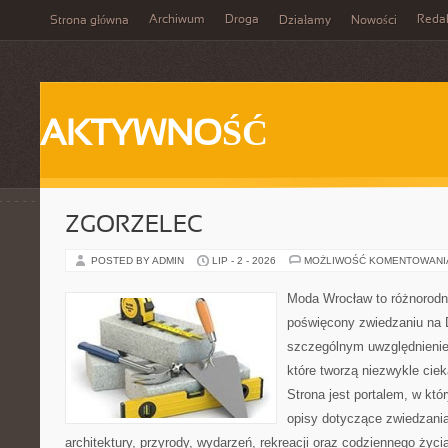
Archiwum
Droga
Reda
Strona główna
Działamy
Nowości
AKTYWNOŚĆ
ZGORZELEC
POSTED BY ADMIN
LIP - 2 - 2026
MOŻLIWOŚĆ KOMENTOWAN
Moda Wrocław to różnorodn
poświęcony zwiedzaniu na 
szczególnym uwzględnienie
które tworzą niezwykle cie
Strona jest portalem, w kt
opisy dotyczące zwiedzania, 
architektury, przyrody, wydarzeń, rekreacji oraz codziennego życ