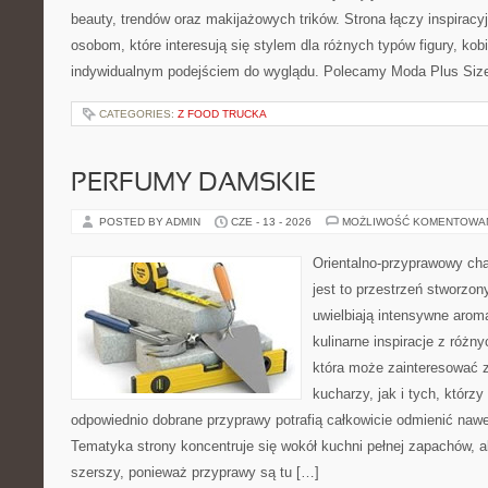
beauty, trendów oraz makijażowych trików. Strona łączy inspiracy
osobom, które interesują się stylem dla różnych typów figury, kobi
indywidualnym podejściem do wyglądu. Polecamy Moda Plus Siz
CATEGORIES:
Z FOOD TRUCKA
PERFUMY DAMSKIE
POSTED BY ADMIN
CZE - 13 - 2026
MOŻLIWOŚĆ KOMENTOWA
Orientalno-przyprawowy char
jest to przestrzeń stworzon
uwielbiają intensywne aroma
kulinarne inspiracje z różny
która może zainteresować
kucharzy, jak i tych, którz
odpowiednio dobrane przyprawy potrafią całkowicie odmienić nawe
Tematyka strony koncentruje się wokół kuchni pełnej zapachów, al
szerszy, ponieważ przyprawy są tu […]