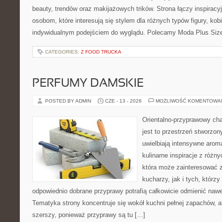
beauty, trendów oraz makijażowych trików. Strona łączy inspiracy
osobom, które interesują się stylem dla różnych typów figury, kobi
indywidualnym podejściem do wyglądu. Polecamy Moda Plus Siz
CATEGORIES:
Z FOOD TRUCKA
PERFUMY DAMSKIE
POSTED BY ADMIN
CZE - 13 - 2026
MOŻLIWOŚĆ KOMENTOWA
Orientalno-przyprawowy char
jest to przestrzeń stworzon
uwielbiają intensywne aroma
kulinarne inspiracje z różny
która może zainteresować
kucharzy, jak i tych, którz
odpowiednio dobrane przyprawy potrafią całkowicie odmienić nawe
Tematyka strony koncentruje się wokół kuchni pełnej zapachów, al
szerszy, ponieważ przyprawy są tu […]