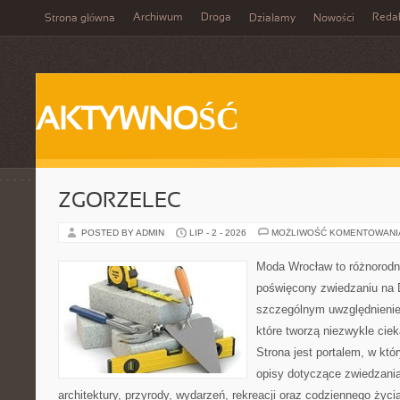
Archiwum
Droga
Reda
Strona główna
Działamy
Nowości
AKTYWNOŚĆ
ZGORZELEC
POSTED BY ADMIN
LIP - 2 - 2026
MOŻLIWOŚĆ KOMENTOWAN
Moda Wrocław to różnorodn
poświęcony zwiedzaniu na 
szczególnym uwzględnienie
które tworzą niezwykle cie
Strona jest portalem, w kt
opisy dotyczące zwiedzania, 
architektury, przyrody, wydarzeń, rekreacji oraz codziennego życ