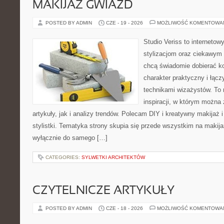
MAKIJAŻ GWIAZD
POSTED BY ADMIN
CZE - 19 - 2026
MOŻLIWOŚĆ KOMENTOWA
Studio Veriss to internetow
stylizacjom oraz ciekawym
chcą świadomie dobierać k
charakter praktyczny i łąc
technikami wizażystów. To 
inspiracji, w którym można
artykuły, jak i analizy trendów. Polecam DIY i kreatywny makijaż 
stylistki. Tematyka strony skupia się przede wszystkim na makijaż
wyłącznie do samego […]
CATEGORIES:
SYLWETKI ARCHITEKTÓW
CZYTELNICZE ARTYKUŁY
POSTED BY ADMIN
CZE - 18 - 2026
MOŻLIWOŚĆ KOMENTOWA