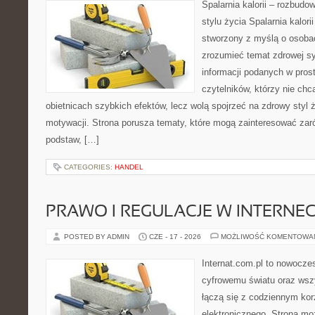
Spalarnia kalorii – rozbud
stylu życia Spalarnia kalori
stworzony z myślą o osobac
zrozumieć temat zdrowej sy
informacji podanych w pros
czytelników, którzy nie chc
obietnicach szybkich efektów, lecz wolą spojrzeć na zdrowy styl 
motywacji. Strona porusza tematy, które mogą zainteresować za
podstaw, […]
CATEGORIES:
HANDEL
PRAWO I REGULACJE W INTERNEC
POSTED BY ADMIN
CZE - 17 - 2026
MOŻLIWOŚĆ KOMENTOWA
Internat.com.pl to nowocze
cyfrowemu światu oraz wsz
łączą się z codziennym kor
elektronicznego. Strona m