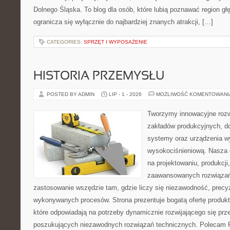
Dolnego Śląska. To blog dla osób, które lubią poznawać region gł
ogranicza się wyłącznie do najbardziej znanych atrakcji, […]
CATEGORIES:
SPRZĘT I WYPOSAŻENIE
HISTORIA PRZEMYSŁU
POSTED BY ADMIN
LIP - 1 - 2026
MOŻLIWOŚĆ KOMENTOWAN
Tworzymy innowacyjne rozw
zakładów produkcyjnych, d
systemy oraz urządzenia w
wysokociśnieniową. Nasza d
na projektowaniu, produkcji
zaawansowanych rozwiązań,
zastosowanie wszędzie tam, gdzie liczy się niezawodność, precy
wykonywanych procesów. Strona prezentuje bogatą ofertę produktó
które odpowiadają na potrzeby dynamicznie rozwijającego się prz
poszukujących niezawodnych rozwiązań technicznych. Polecam Pr