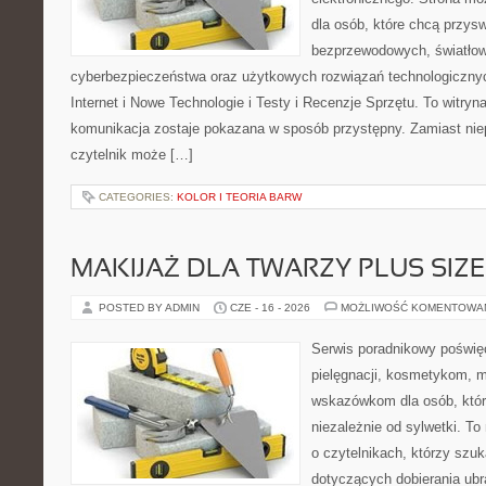
dla osób, które chcą przyswo
bezprzewodowych, światłow
cyberbezpieczeństwa oraz użytkowych rozwiązań technologicznyc
Internet i Nowe Technologie i Testy i Recenzje Sprzętu. To witr
komunikacja zostaje pokazana w sposób przystępny. Zamiast nie
czytelnik może […]
CATEGORIES:
KOLOR I TEORIA BARW
MAKIJAŻ DLA TWARZY PLUS SIZE
POSTED BY ADMIN
CZE - 16 - 2026
MOŻLIWOŚĆ KOMENTOWA
Serwis poradnikowy poświęc
pielęgnacji, kosmetykom, 
wskazówkom dla osób, któr
niezależnie od sylwetki. T
o czytelnikach, którzy szu
dotyczących dobierania ubr