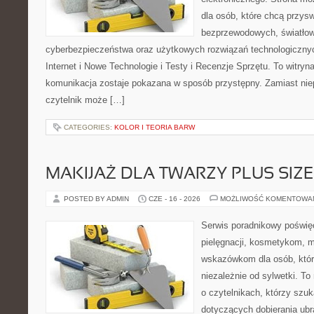
dla osób, które chcą przyswo
bezprzewodowych, światłow
cyberbezpieczeństwa oraz użytkowych rozwiązań technologicznyc
Internet i Nowe Technologie i Testy i Recenzje Sprzętu. To witr
komunikacja zostaje pokazana w sposób przystępny. Zamiast nie
czytelnik może […]
CATEGORIES:
KOLOR I TEORIA BARW
MAKIJAŻ DLA TWARZY PLUS SIZE
POSTED BY ADMIN
CZE - 16 - 2026
MOŻLIWOŚĆ KOMENTOWA
Serwis poradnikowy poświęc
pielęgnacji, kosmetykom, 
wskazówkom dla osób, któr
niezależnie od sylwetki. T
o czytelnikach, którzy szu
dotyczących dobierania ubr