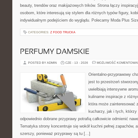
beauty, trendów oraz makijażowych trików. Strona łączy inspiracy
osobom, które interesują się stylem dla różnych typów figury, kobi
indywidualnym podejściem do wyglądu. Polecamy Moda Plus Siz
CATEGORIES:
Z FOOD TRUCKA
PERFUMY DAMSKIE
POSTED BY ADMIN
CZE - 13 - 2026
MOŻLIWOŚĆ KOMENTOWA
Orientalno-przyprawowy char
jest to przestrzeń stworzon
uwielbiają intensywne aroma
kulinarne inspiracje z różny
która może zainteresować
kucharzy, jak i tych, którz
odpowiednio dobrane przyprawy potrafią całkowicie odmienić nawe
Tematyka strony koncentruje się wokół kuchni pełnej zapachów, al
szerszy, ponieważ przyprawy są tu […]