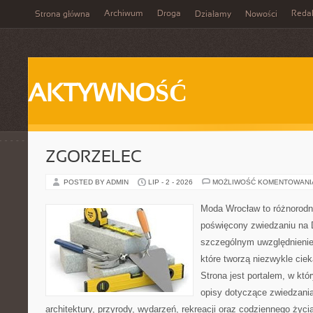
Archiwum
Droga
Reda
Strona główna
Działamy
Nowości
AKTYWNOŚĆ
ZGORZELEC
POSTED BY ADMIN
LIP - 2 - 2026
MOŻLIWOŚĆ KOMENTOWAN
Moda Wrocław to różnorodn
poświęcony zwiedzaniu na 
szczególnym uwzględnienie
które tworzą niezwykle cie
Strona jest portalem, w kt
opisy dotyczące zwiedzania, 
architektury, przyrody, wydarzeń, rekreacji oraz codziennego życ