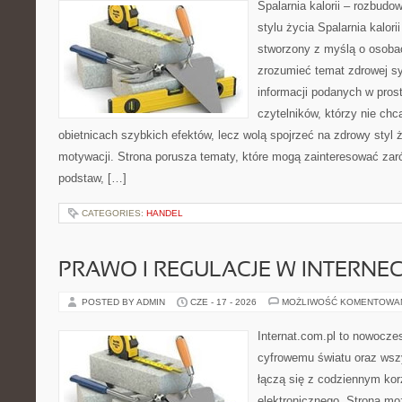
Spalarnia kalorii – rozbud
stylu życia Spalarnia kalori
stworzony z myślą o osobac
zrozumieć temat zdrowej sy
informacji podanych w pros
czytelników, którzy nie chc
obietnicach szybkich efektów, lecz wolą spojrzeć na zdrowy styl 
motywacji. Strona porusza tematy, które mogą zainteresować za
podstaw, […]
CATEGORIES:
HANDEL
PRAWO I REGULACJE W INTERNEC
POSTED BY ADMIN
CZE - 17 - 2026
MOŻLIWOŚĆ KOMENTOWA
Internat.com.pl to nowocze
cyfrowemu światu oraz wsz
łączą się z codziennym kor
elektronicznego. Strona m