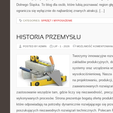
Dolnego Śląska. To blog dla osób, które lubią poznawać region gł
ogranicza się wyłącznie do najbardziej znanych atrakcji, […]
CATEGORIES:
SPRZĘT I WYPOSAŻENIE
HISTORIA PRZEMYSŁU
POSTED BY ADMIN
LIP - 1 - 2026
MOŻLIWOŚĆ KOMENTOWAN
Tworzymy innowacyjne rozw
zakładów produkcyjnych, d
systemy oraz urządzenia w
wysokociśnieniową. Nasza d
na projektowaniu, produkcji
zaawansowanych rozwiązań,
zastosowanie wszędzie tam, gdzie liczy się niezawodność, precy
wykonywanych procesów. Strona prezentuje bogatą ofertę produktó
które odpowiadają na potrzeby dynamicznie rozwijającego się prz
poszukujących niezawodnych rozwiązań technicznych. Polecam Pr