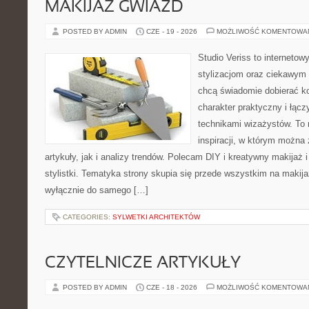
MAKIJAŻ GWIAZD
POSTED BY ADMIN
CZE - 19 - 2026
MOŻLIWOŚĆ KOMENTOWA
Studio Veriss to internetow
stylizacjom oraz ciekawym
chcą świadomie dobierać k
charakter praktyczny i łąc
technikami wizażystów. To 
inspiracji, w którym można
artykuły, jak i analizy trendów. Polecam DIY i kreatywny makijaż 
stylistki. Tematyka strony skupia się przede wszystkim na makijaż
wyłącznie do samego […]
CATEGORIES:
SYLWETKI ARCHITEKTÓW
CZYTELNICZE ARTYKUŁY
POSTED BY ADMIN
CZE - 18 - 2026
MOŻLIWOŚĆ KOMENTOWA