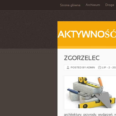
Archiwum
Droga
Strona główna
AKTYWNOŚ
ZGORZELEC
POSTED BY ADMIN
LIP - 2 - 2
architektury, przyrody, wydarzeń,