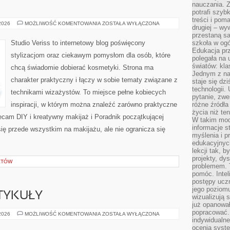
nauczania. Z
potrafi szyb
treści i po
MAKIJAŻ
 2026
MOŻLIWOŚĆ KOMENTOWANIA
ZOSTAŁA WYŁĄCZONA
drugiej – wy
GWIAZD
przestaną sa
Studio Veriss to internetowy blog poświęcony
szkoła w og
Edukacja prz
stylizacjom oraz ciekawym pomysłom dla osób, które
polegała na
światów: kla
chcą świadomie dobierać kosmetyki. Strona ma
Jednym z na
charakter praktyczny i łączy w sobie tematy związane z
staje się dz
technologii.
technikami wizażystów. To miejsce pełne kobiecych
pytanie, zw
inspiracji, w którym można znaleźć zarówno praktyczne
różne źródła
życia niż ten
olecam DIY i kreatywny makijaż i Poradnik początkującej
W takim mod
informacje s
się przede wszystkim na makijażu, ale nie ogranicza się
myślenia i 
edukacyjnych
lekcji tak, 
projekty, dy
KTÓW
problemem. 
pomóc. Intel
postępy ucz
jego poziomu
TYKUŁY
wizualizują 
już opanowa
popracować. 
CZYTELNICZE
 2026
MOŻLIWOŚĆ KOMENTOWANIA
ZOSTAŁA WYŁĄCZONA
ARTYKUŁY
indywidualn
ocenia syst