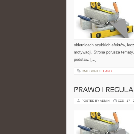
obietnicach szybkich efektów, lec
motywacji. Strona porusza tematy
podstaw, […]
CATEGORIES:
HANDEL
PRAWO I REGULA
POSTED BY ADMIN
CZE - 17 -