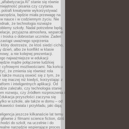
„alfabetyzacja AI” stanie się równie
umiejętność pisania czy czytania.
 potrafi kreatywnie wykorzystywać
 narzędzia, będzie miała przewagę na
 w nauce i w codziennym życiu. Nie
ednak, że technologia rozwiąże
roblemy szkoły. Nadal potrzebne będą
elacje, przyjazna atmosfera, wsparcie
i troska o dobrostan uczniów. Żaden
 zastąpi uważnego spojrzenia
 który dostrzeże, że ktoś siedzi cicho,
 dzień, albo że konflikt w klasie
wy, a nie kolejnej prezentacji.
ego najważniejsze w edukacji
będzie mądre połączenie ludzkiej
 z cyfrowymi możliwościami. Na końcu
yć, że zmienia się również rola
i także muszą oswoić się z tym, że
 się inaczej niż kiedyś, korzystając z
tform i inteligentnych aplikacji. Od
dzie zależało, czy technologia stanie
em rozwoju, czy źródłem rozproszenia i
Edukacja przyszłości zaczyna się
ylko w szkole, ale także w domu – od
kawości świata i przykładu, jaki dają
eligencja jeszcze kilkanaście lat temu
 głównie z filmami science fiction, dziś
hodzi do szkół, na uczelnie i do
ealne narzędzie wspierające proces