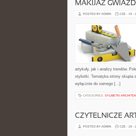
MAKIJAŻ GWIAZD
POSTED BY ADMIN
CZE - 19 -
artykuły, jak i analizy trendów. P
stylistki. Tematyka strony skupia 
wyłącznie do samego […]
CATEGORIES:
SYLWETKI ARCHITE
CZYTELNICZE AR
POSTED BY ADMIN
CZE - 18 -