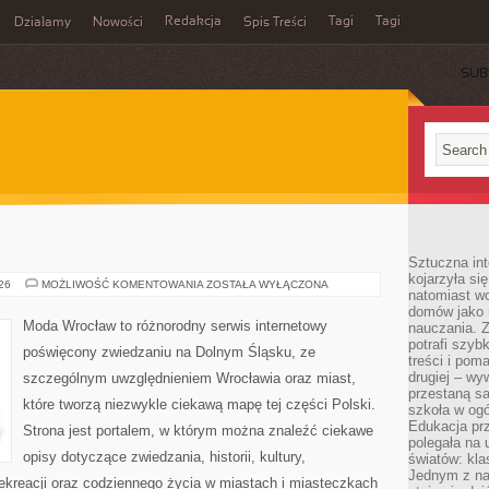
Redakcja
Tagi
Tagi
Działamy
Nowości
Spis Treści
SUB
Ć
Sztuczna int
kojarzyła się
ZGORZELEC
026
MOŻLIWOŚĆ KOMENTOWANIA
ZOSTAŁA WYŁĄCZONA
natomiast wc
domów jako r
Moda Wrocław to różnorodny serwis internetowy
nauczania. Z
potrafi szyb
poświęcony zwiedzaniu na Dolnym Śląsku, ze
treści i po
drugiej – wy
szczególnym uwzględnieniem Wrocławia oraz miast,
przestaną sa
które tworzą niezwykle ciekawą mapę tej części Polski.
szkoła w og
Edukacja prz
Strona jest portalem, w którym można znaleźć ciekawe
polegała na
opisy dotyczące zwiedzania, historii, kultury,
światów: kla
Jednym z na
 rekreacji oraz codziennego życia w miastach i miasteczkach