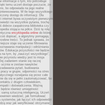
i informacje o tym, kto potrzebuje
ięki temu uczeń dostaje poczucie, że
ns, bo odpowiada na jego realne
ainteresowania. W tle tego wszystkiego
niczony dostęp do informacji. Dla
zi internet bywa oczywistym pierwszym
wiedzi na wszystkie pytania, trochę
yś dobrze zaopatrzona biblioteka czy
opedia stojąca na półce. Dziś tę rolę
antyczna
encyklopedia online
do której
coś dopisać, a algorytmy pomagają
rzebne treści. To jednak sprawia, że
iejsze staje się uczenie filtrowania
oznawania manipulacji i odróżniania
któw. Edukacja przyszłości nie będzie
a na tym, by „nauczyć wszystkiego”,
ie przyrostu wiedzy jest to misja
Jej zadaniem stanie się raczej
 ucznia w zestaw nawyków:
 zadawania pytań, budowania
pracy w grupie, odporności na stres
tycznego rozwijania się przez całe
nie da się w pełni zautomatyzować, bo
ontaktu z drugim człowiekiem,
empatii i doświadczenia. Ważną
 będzie również umiejętność
 samą sztuczną inteligencją. Uczeń
powinien wiedzieć, jak formułować
a systemów, jak łączyć ich odpowiedzi
edzą oraz jak weryfikować otrzymane