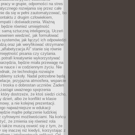
pracy w grupie, odporności na stres
tycznego rozwijania się przez całe
nie da się w pełni zautomatyzować, bo
ontaktu z drugim człowiekiem,
empatii i doświadczenia. Ważną
 będzie również umiejętność
 samą sztuczną inteligencją. Uczeń
powinien wiedzieć, jak formułować
a systemów, jak łączyć ich odpowiedzi
edzą oraz jak weryfikować otrzymane
„alfabetyzacja AI” stanie się równie
umiejętność pisania czy czytania.
 potrafi kreatywnie wykorzystywać
 narzędzia, będzie miała przewagę na
 w nauce i w codziennym życiu. Nie
ednak, że technologia rozwiąże
roblemy szkoły. Nadal potrzebne będą
elacje, przyjazna atmosfera, wsparcie
i troska o dobrostan uczniów. Żaden
 zastąpi uważnego spojrzenia
 który dostrzeże, że ktoś siedzi cicho,
 dzień, albo że konflikt w klasie
wy, a nie kolejnej prezentacji.
ego najważniejsze w edukacji
będzie mądre połączenie ludzkiej
 z cyfrowymi możliwościami. Na końcu
yć, że zmienia się również rola
i także muszą oswoić się z tym, że
 się inaczej niż kiedyś, korzystając z
tform i inteligentnych aplikacji. Od