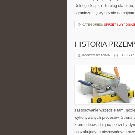
Dolnego Śląska. To blog dla osób,
ogranicza się wyłącznie do najbard
CATEGORIES:
SPRZĘT I WYPOSAŻ
HISTORIA PRZEM
POSTED BY ADMIN
LIP - 1 - 2
zastosowanie wszędzie tam, gdzie
wykonywanych procesów. Strona pre
które odpowiadają na potrzeby dyn
poszukujących niezawodnych rozwi