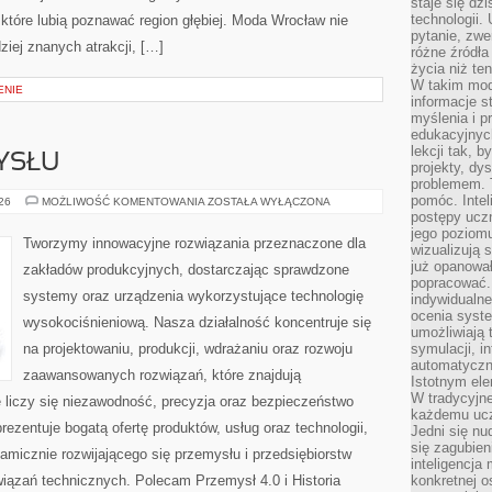
staje się dz
technologii.
 które lubią poznawać region głębiej. Moda Wrocław nie
pytanie, zw
ziej znanych atrakcji, […]
różne źródła
życia niż ten
W takim mod
ENIE
informacje s
myślenia i 
edukacyjnych
lekcji tak, 
YSŁU
projekty, dy
problemem. 
pomóc. Intel
HISTORIA
026
MOŻLIWOŚĆ KOMENTOWANIA
ZOSTAŁA WYŁĄCZONA
PRZEMYSŁU
postępy ucz
jego poziomu
Tworzymy innowacyjne rozwiązania przeznaczone dla
wizualizują 
już opanowa
zakładów produkcyjnych, dostarczając sprawdzone
popracować. 
systemy oraz urządzenia wykorzystujące technologię
indywidualn
ocenia syst
wysokociśnieniową. Nasza działalność koncentruje się
umożliwiają 
na projektowaniu, produkcji, wdrażaniu oraz rozwoju
symulacji, i
automatyczn
zaawansowanych rozwiązań, które znajdują
Istotnym ele
W tradycyjne
 liczy się niezawodność, precyzja oraz bezpieczeństwo
każdemu ucz
zentuje bogatą ofertę produktów, usług oraz technologii,
Jedni się nu
się zagubien
amicznie rozwijającego się przemysłu i przedsiębiorstw
inteligencja
ązań technicznych. Polecam Przemysł 4.0 i Historia
konkretnej 