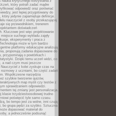
iś nauka krytycznego korzystania z
 Uczeń, który potrafi zadać mądre
eryfikować odpowiedź oraz porównać
 wiedzy, jest lepiej przygotowany do
, który jedynie zapamiętuje definicje.
elu nauczyciel z osoby przekazującej
taje się przewodnikiem, trenerem
projektantem doświadczeń
. Kluczowe jest więc projektowanie
by miejsce suchego wykładu zajęły
skusje, eksperymenty i praca z
Technologia może w tym bardzo
igentne platformy edukacyjne analizują
nia, proponują zadania dopasowane do
, przypominają o powtórkach i
statystyki. Dzięki temu uczeń widzi, co
ł, a nad czym musi jeszcze
Nauczyciel z kolei zyskuje czas na
e rozmowy z uczniami, bo część zadań
em. Współczesne narzędzia
też szybkie tworzenie quizów,
nteraktywnych map myśli czy testów z
ym sprawdzaniem odpowiedzi.
mentem tej zmiany jest personalizacja.
j klasie trzydziestoosobowej trudno
niowi poświęcić tyle samo czasu.
dzą, bo tempo jest za wolne, inni czują
i, bo grupa pędzi za szybko. Sztuczna
 może dopasować materiał do
osoby, a jednocześnie podsunąć