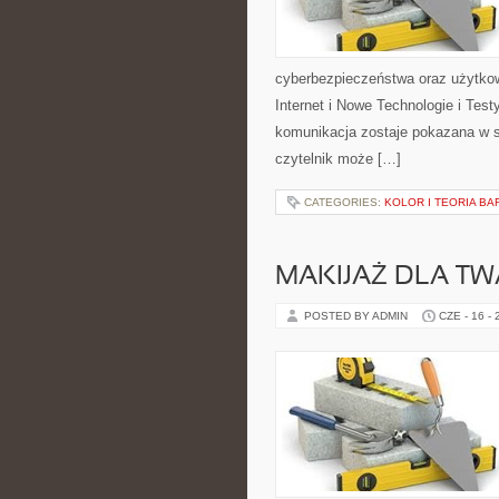
cyberbezpieczeństwa oraz użytkow
Internet i Nowe Technologie i Tes
komunikacja zostaje pokazana w s
czytelnik może […]
CATEGORIES:
KOLOR I TEORIA BA
MAKIJAŻ DLA TW
POSTED BY ADMIN
CZE - 16 -