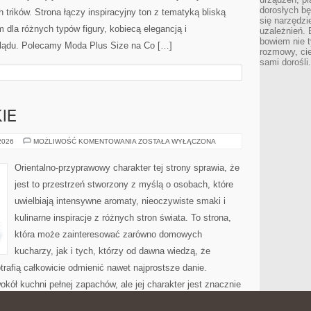
dorosłych bę
trików. Strona łączy inspiracyjny ton z tematyką bliską
się narzędzi
m dla różnych typów figury, kobiecą elegancją i
uzależnień. 
bowiem nie t
lądu. Polecamy Moda Plus Size na Co […]
rozmowy, cie
sami dorośli.
IE
PERFUMY
 2026
MOŻLIWOŚĆ KOMENTOWANIA
ZOSTAŁA WYŁĄCZONA
DAMSKIE
Orientalno-przyprawowy charakter tej strony sprawia, że
jest to przestrzeń stworzony z myślą o osobach, które
uwielbiają intensywne aromaty, nieoczywiste smaki i
kulinarne inspiracje z różnych stron świata. To strona,
która może zainteresować zarówno domowych
kucharzy, jak i tych, którzy od dawna wiedzą, że
rafią całkowicie odmienić nawet najprostsze danie.
kół kuchni pełnej zapachów, ale jej charakter jest znacznie
u […]