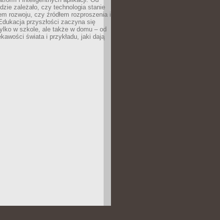
dzie zależało, czy technologia stanie
em rozwoju, czy źródłem rozproszenia i
Edukacja przyszłości zaczyna się
ylko w szkole, ale także w domu – od
kawości świata i przykładu, jaki dają