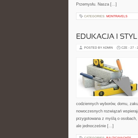
Przemysłu. Nasza […]
CATEGORIES:
MONTRAVELS
EDUKACJA I STYL
POSTED BY ADMIN
CZE - 27 -
codziennych wyborów, domu, zakupó
nowoczesnych rozwiązań wspierają
przygotowana z myślą o osobach,
ale jednocześnie […]
CATEGORIES:
BALTICAYACHTS