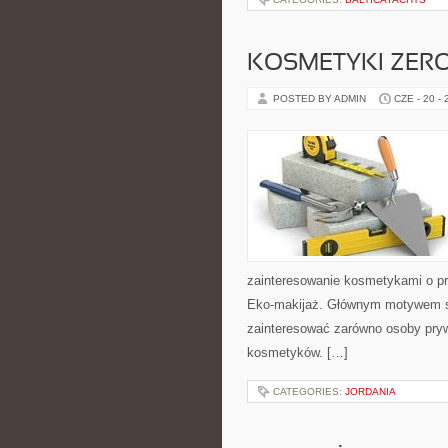
KOSMETYKI ZER
POSTED BY ADMIN
CZE - 20 -
zainteresowanie kosmetykami o pr
Eko-makijaż. Głównym motywem st
zainteresować zarówno osoby pryw
kosmetyków. […]
CATEGORIES:
JORDANIA