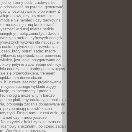
 jednej strony budzi zachwyt, bo
ko odpowiadać na pytania, generować
magać w rozwiązywaniu problemów. Z
wołuje obawy, czy uczniowie nie
modzielnie myśleć i czy tradycyjna
óle ma szansę z nią konkurować.
yszłości w dużej mierze będzie
 umiejętnym połączeniu tych dwóch
sycznych metod i cyfrowych narzędzi.
jwiększych wyzwań dla nauczycieli
iś nauka krytycznego korzystania z
 Uczeń, który potrafi zadać mądre
eryfikować odpowiedź oraz porównać
 wiedzy, jest lepiej przygotowany do
, który jedynie zapamiętuje definicje.
elu nauczyciel z osoby przekazującej
taje się przewodnikiem, trenerem
projektantem doświadczeń
. Kluczowe jest więc projektowanie
by miejsce suchego wykładu zajęły
skusje, eksperymenty i praca z
Technologia może w tym bardzo
igentne platformy edukacyjne analizują
nia, proponują zadania dopasowane do
, przypominają o powtórkach i
statystyki. Dzięki temu uczeń widzi, co
ł, a nad czym musi jeszcze
Nauczyciel z kolei zyskuje czas na
e rozmowy z uczniami, bo część zadań
em. Współczesne narzędzia