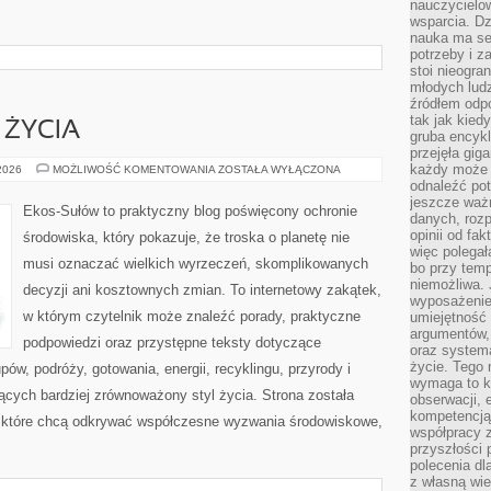
nauczycielow
wsparcia. Dz
nauka ma se
potrzeby i z
stoi nieogra
młodych lud
źródłem odpo
tak jak kied
 ŻYCIA
gruba encykl
przejęła gig
każdy może 
EDUKACJA
 2026
MOŻLIWOŚĆ KOMENTOWANIA
ZOSTAŁA WYŁĄCZONA
I
odnaleźć pot
STYL
jeszcze ważn
ŻYCIA
Ekos-Sułów to praktyczny blog poświęcony ochronie
danych, rozp
opinii od fa
środowiska, który pokazuje, że troska o planetę nie
więc polegał
musi oznaczać wielkich wyrzeczeń, skomplikowanych
bo przy temp
niemożliwa. 
decyzji ani kosztownych zmian. To internetowy zakątek,
wyposażenie
w którym czytelnik może znaleźć porady, praktyczne
umiejętność
argumentów, 
podpowiedzi oraz przystępne teksty dotyczące
oraz systema
życie. Tego 
w, podróży, gotowania, energii, recyklingu, przyrody i
wymaga to k
cych bardziej zrównoważony styl życia. Strona została
obserwacji, 
kompetencją
 które chcą odkrywać współczesne wyzwania środowiskowe,
współpracy z
przyszłości 
polecenia dl
z własną wi