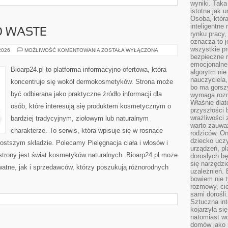
wyniki. Taka 
istotna jak 
Osoba, która
inteligentne
O WASTE
rynku pracy,
oznacza to j
wszystkie p
KOSMETYKI
 2026
MOŻLIWOŚĆ KOMENTOWANIA
ZOSTAŁA WYŁĄCZONA
ZERO
bezpieczne r
WASTE
emocjonalne 
Bioarp24.pl to platforma informacyjno-ofertowa, która
algorytm nie
nauczyciela,
koncentruje się wokół dermokosmetyków. Strona może
bo ma gorszy
być odbierana jako praktyczne źródło informacji dla
wymaga rozmo
Właśnie dlat
osób, które interesują się produktem kosmetycznym o
przyszłości 
wrażliwości
bardziej tradycyjnym, ziołowym lub naturalnym
warto zauważ
charakterze. To serwis, która wpisuje się w rosnące
rodziców. On
dziecko uczy
ostszym składzie. Polecamy Pielęgnacja ciała i włosów i
urządzeń, pla
rony jest świat kosmetyków naturalnych. Bioarp24.pl może
dorosłych bę
się narzędzi
atne, jak i sprzedawców, którzy poszukują różnorodnych
uzależnień. 
bowiem nie t
rozmowy, cie
sami dorośli.
Sztuczna int
kojarzyła się
natomiast wc
domów jako r