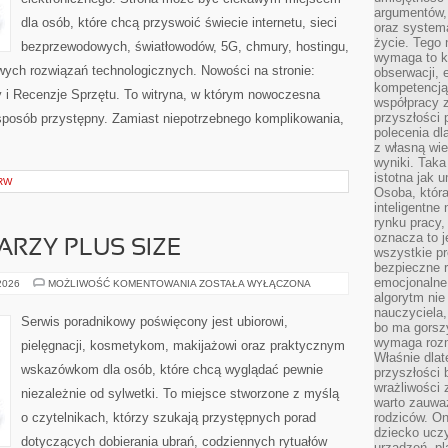
argumentów, 
dla osób, które chcą przyswoić świecie internetu, sieci
oraz systema
życie. Tego 
bezprzewodowych, światłowodów, 5G, chmury, hostingu,
wymaga to k
ych rozwiązań technologicznych. Nowości na stronie:
obserwacji, 
kompetencją
ty i Recenzje Sprzętu. To witryna, w którym nowoczesna
współpracy z
przyszłości 
posób przystępny. Zamiast niepotrzebnego komplikowania,
polecenia dl
z własną wi
wyniki. Taka 
istotna jak 
RW
Osoba, która
inteligentne
rynku pracy,
oznacza to j
ARZY PLUS SIZE
wszystkie p
bezpieczne r
emocjonalne 
MAKIJAŻ
 2026
MOŻLIWOŚĆ KOMENTOWANIA
ZOSTAŁA WYŁĄCZONA
DLA
algorytm nie
TWARZY
nauczyciela,
PLUS
Serwis poradnikowy poświęcony jest ubiorowi,
bo ma gorszy
SIZE
wymaga rozmo
pielęgnacji, kosmetykom, makijażowi oraz praktycznym
Właśnie dlat
wskazówkom dla osób, które chcą wyglądać pewnie
przyszłości 
wrażliwości
niezależnie od sylwetki. To miejsce stworzone z myślą
warto zauważ
o czytelnikach, którzy szukają przystępnych porad
rodziców. On
dziecko uczy
dotyczących dobierania ubrań, codziennych rytuałów
urządzeń, pla