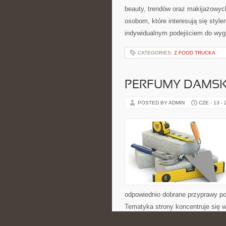
beauty, trendów oraz makijażowych 
osobom, które interesują się style
indywidualnym podejściem do wyg
CATEGORIES:
Z FOOD TRUCKA
PERFUMY DAMSK
POSTED BY ADMIN
CZE - 13 -
odpowiednio dobrane przyprawy pot
Tematyka strony koncentruje się wo
szerszy, ponieważ przyprawy są t