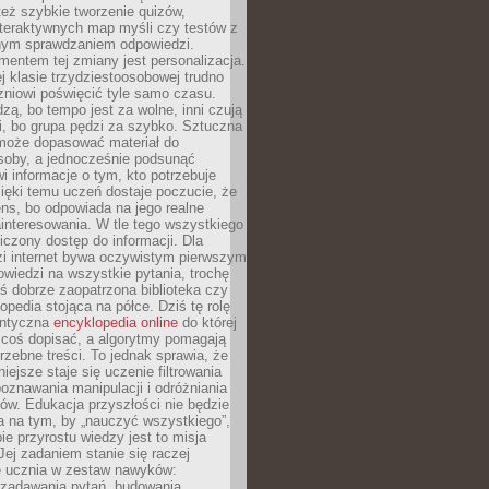
też szybkie tworzenie quizów,
nteraktywnych map myśli czy testów z
ym sprawdzaniem odpowiedzi.
mentem tej zmiany jest personalizacja.
j klasie trzydziestoosobowej trudno
niowi poświęcić tyle samo czasu.
dzą, bo tempo jest za wolne, inni czują
i, bo grupa pędzi za szybko. Sztuczna
 może dopasować materiał do
osoby, a jednocześnie podsunąć
i informacje o tym, kto potrzebuje
ięki temu uczeń dostaje poczucie, że
ns, bo odpowiada na jego realne
ainteresowania. W tle tego wszystkiego
niczony dostęp do informacji. Dla
zi internet bywa oczywistym pierwszym
wiedzi na wszystkie pytania, trochę
yś dobrze zaopatrzona biblioteka czy
opedia stojąca na półce. Dziś tę rolę
antyczna
encyklopedia online
do której
coś dopisać, a algorytmy pomagają
rzebne treści. To jednak sprawia, że
iejsze staje się uczenie filtrowania
oznawania manipulacji i odróżniania
któw. Edukacja przyszłości nie będzie
a na tym, by „nauczyć wszystkiego”,
ie przyrostu wiedzy jest to misja
Jej zadaniem stanie się raczej
 ucznia w zestaw nawyków:
 zadawania pytań, budowania