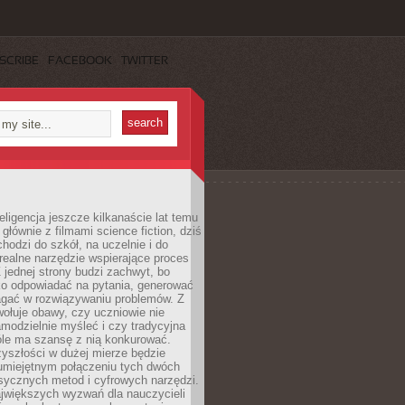
SCRIBE
FACEBOOK
TWITTER
eligencja jeszcze kilkanaście lat temu
 głównie z filmami science fiction, dziś
hodzi do szkół, na uczelnie i do
ealne narzędzie wspierające proces
 jednej strony budzi zachwyt, bo
ko odpowiadać na pytania, generować
magać w rozwiązywaniu problemów. Z
wołuje obawy, czy uczniowie nie
modzielnie myśleć i czy tradycyjna
óle ma szansę z nią konkurować.
yszłości w dużej mierze będzie
 umiejętnym połączeniu tych dwóch
sycznych metod i cyfrowych narzędzi.
jwiększych wyzwań dla nauczycieli