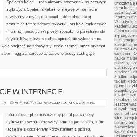
Spalarnia kalorii – rozbudowany przewodnik po zdrowym
umożliwiają 
symulacji, i
stylu życia Spalarnia kalorii to miejsce w internecie
automatyczn
stworzony z myślą o osobach, które chcą lepiej
Istotnym ele
W tradycyjne
zrozumieć temat zdrowej sylwetki i szukają konkretnych
każdemu ucz
Jedni się nu
informacji podanych w prosty sposób. To przestrzeń dla
się zagubien
czytelników, którzy nie chcą opierać się wyłącznie na
inteligencja
konkretnej 
z wolą spojrzeć na zdrowy styl życia szerzej: przez pryzmat
nauczycielow
, które mogą zainteresować zarówno osoby szukające
wsparcia. Dz
nauka ma se
potrzeby i z
stoi nieogra
młodych lud
źródłem odpo
tak jak kied
gruba encykl
przejęła gig
CJE W INTERNECIE
każdy może 
odnaleźć pot
PRAWO
 2026
MOŻLIWOŚĆ KOMENTOWANIA
ZOSTAŁA WYŁĄCZONA
jeszcze ważn
I
danych, rozp
REGULACJE
W
opinii od fa
Internat.com.pl to nowoczesny portal poświęcony
INTERNECIE
więc polegał
cyfrowemu światu oraz wszystkim zagadnieniom, które
bo przy temp
niemożliwa. 
łączą się z codziennym korzystaniem z sprzętu
wyposażenie
umiejętność
elektronicznego. Strona może być ciekawym miejscem