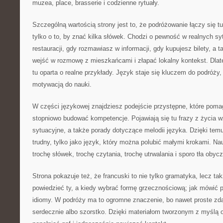
muzea, place, brasserie i codzienne rytuały.
Szczególną wartością strony jest to, że podróżowanie łączy się t
tylko o to, by znać kilka słówek. Chodzi o pewność w realnych sy
restauracji, gdy rozmawiasz w informacji, gdy kupujesz bilety, a 
wejść w rozmowę z mieszkańcami i złapać lokalny kontekst. Dlate
tu oparta o realne przykłady. Język staje się kluczem do podróży,
motywacją do nauki.
W części językowej znajdziesz podejście przystępne, które poma
stopniowo budować kompetencje. Pojawiają się tu frazy z życia w
sytuacyjne, a także porady dotyczące melodii języka. Dzięki temu 
trudny, tylko jako język, który można polubić małymi krokami. Na
trochę słówek, trochę czytania, trochę utrwalania i sporo tła obyc
Strona pokazuje też, że francuski to nie tylko gramatyka, lecz tak
powiedzieć ty, a kiedy wybrać formę grzecznościową; jak mówić p
idiomy. W podróży ma to ogromne znaczenie, bo nawet proste zda
serdecznie albo szorstko. Dzięki materiałom tworzonym z myślą o 