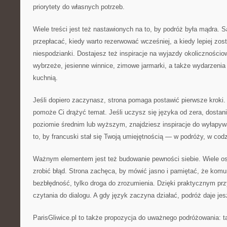
priorytety do własnych potrzeb.
Wiele treści jest też nastawionych na to, by podróż była mądra. S
przepłacać, kiedy warto rezerwować wcześniej, a kiedy lepiej zos
niespodzianki. Dostajesz też inspiracje na wyjazdy okolicznościo
wybrzeże, jesienne winnice, zimowe jarmarki, a także wydarzenia 
kuchnią.
Jeśli dopiero zaczynasz, strona pomaga postawić pierwsze kroki. 
pomoże Ci drążyć temat. Jeśli uczysz się języka od zera, dostanie
poziomie średnim lub wyższym, znajdziesz inspiracje do wyłapy
to, by francuski stał się Twoją umiejętnością — w podróży, w cod
Ważnym elementem jest też budowanie pewności siebie. Wiele osó
zrobić błąd. Strona zachęca, by mówić jasno i pamiętać, że komu
bezbłędność, tylko droga do zrozumienia. Dzięki praktycznym prz
czytania do dialogu. A gdy język zaczyna działać, podróż daje jes
ParisGliwice.pl to także propozycja do uważnego podróżowania: 