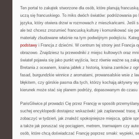
Ten portal to zakątek stworzone dla osób, które planują francusk
uczą się francuskiego. To miks dwóch światów: podróżowania po F
języka, który otwiera drzwi w rozmowach z mieszkańcami. Jeśli 
ale też chcesz zrozumieć francuską kulturę i komunikować się pew
materiały zbudowane właśnie na tym podwójnym podejściu. Kateg
podstawy
i Francja z dziećmi. W centrum tej strony jest Francja o
obrazowo. Znajdziesz tu przewodniki z miejsc kultowych oraz mni
świateł pojawia się jako punkt wyjścia, lecz równie ważne są zaką
Bretania z oceanem, kraina jabłek z historią, kraina zamków z og
fasad, burgundzkie winnice z aromatami, prowansalskie wsie z la
błękitem, czy górskie pasma dla tych, którzy kochają aktywny w
kierunek może stać się planem podróży, dopasowanym do czasu i
ParisGliwice.pl prowadzi Cię przez Francję w sposób przemyślany
suchej encyklopedii dostajesz wskazówki: jak zaplanować trasę, 
zobaczyć w tydzień, jak znaleźć spokojniejsze miejsca, gdzie s
a także jak poruszać się pociągiem, metrem, tramwajem czy aute
osób, które chcą doświadczać Francję poprzez smaki: wypieki, ser