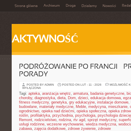
Archiwum
Droga
Reda
Strona główna
Działamy
Nowości
AKTYWNOŚĆ
PODRÓŻOWANIE PO FRANCJI – 
PORADY
POSTED BY ADMIN
POSTED ON LUT - 11 - 2026
MOŻLIWOŚĆ 
WYŁĄCZONA
Tagi:
apteka
,
aranżacja wnętrz
,
armatura
,
badania genetyczne
,
bi
choroby
,
diagnostyka
,
dieta
,
Dom
,
dzieci
,
edukacja domowa
,
egz
fitness medyczny
,
genetyka
,
gry edukacyjne
,
instalacje domowe
,
budowlane
,
materiały medyczne
,
Meble
,
medycyna
,
mieszkanie
,
ogrodnictwo
,
opieka nad dziećmi
,
opieka społeczna
,
opieka zdrow
roślin
,
profilaktyka
,
przychodnia
,
psychologia
,
psychologia dzieci
Remont
,
rodzicielstwo
,
rodzina
,
rtv agd
,
sprzęt medyczny
,
superf
usługi rodzinne
,
wczesne wychowanie
,
wiedza medyczna
,
wodoci
zabawa
,
zajęcia dodatkowe
,
zdrowe żywienie
,
zdrowie