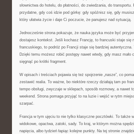
słownictwa do hotelu, do płatności, do zwiedzania, do transportu. 
przydatne, gdy coś idzie pod górkę: gdy spóźnisz się, gdy musis
który ułatwia życie i daje Ci poczucie, że panujesz nad sytuacją.
Jednocześnie strona pokazuje, że nauka języka może być przyjem
dostajesz kontekst. Jeśli kochasz Francję, to francuski staje się 
francuskiego, to podróż po Francji staje się bardziej autentyczna.
Dzięki temu możesz robić postępy nawet wtedy, gdy masz mało
sięgnąć po krótki fragment.
W opisach i treściach pojawia się też spojrzenie „nasze”, co po
zestawić realia. To ważne, bo niektóre rzeczy działają tam po fra
tempo obsługi, zwyczaje w sklepach, sposób rozmowy, a nawet to
weekend. Strona pomaga przyjąć to na luzie i wejść w rytm miejs
szarpać.
Francja w tym ujęciu to nie tylko klasyczne pocztówki. To także w
widokowe, opactwa, zatoki, sady. To kraj, w którym można spędzi
napięcia, albo tydzień łapiąc kolejne punkty. Na tej stronie znajd