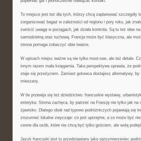
popełniać gaf i jednocześnie nawiązać kontakt.
To miejsce jest też dla tych, którzy chcą zaplanować szczegóły 
zorganizować bagaż w zależności od regionu i pory roku, jak zna
zwrócić uwagę w pociągach, jak działa kontrola. Są tu też idee na
samodzielną oraz ruchową. Francja może być klasyczna, ale moż
strona pomaga zobaczyć obie twarze.
W opisach miejsc ważne są nie tylko must-see, ale też detale. Cz
innym razem mała księgarnia. Taka perspektywa sprawia, że podró
staje się przeżyciem. Zamiast gotowca dostajesz alternatywy, b
mieszany.
W tle przewija się też dziedzictwo: francuskie wystawy, urbanisty
estetyka. Strona zachęca, by patrzeć na Francję nie tylko jak na 
zjawisko. Dlatego obok rad typowo podróżniczych pojawiają się tr
zrozumieć lokalne zwyczaje: co jest uprzejme, a co może być nie
cenne dla osób, które nie chcą być tylko gościem, ale wolą pode
Język francuski jest tu przedstawiany jako sprzymierzeniec podr