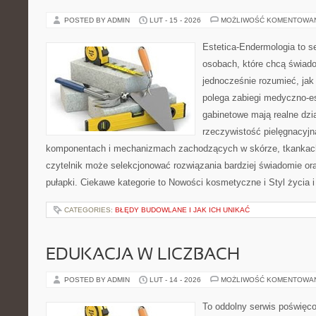
POSTED BY ADMIN
LUT - 15 - 2026
MOŻLIWOŚĆ KOMENTOWA
Estetica-Endermologia to s
osobach, które chcą świado
jednocześnie rozumieć, jak
polega zabiegi medyczno-es
gabinetowe mają realne dzia
rzeczywistość pielęgnacyjn
komponentach i mechanizmach zachodzących w skórze, tkankach 
czytelnik może selekcjonować rozwiązania bardziej świadomie or
pułapki. Ciekawe kategorie to Nowości kosmetyczne i Styl życia i
CATEGORIES:
BŁĘDY BUDOWLANE I JAK ICH UNIKAĆ
EDUKACJA W LICZBACH
POSTED BY ADMIN
LUT - 14 - 2026
MOŻLIWOŚĆ KOMENTOWA
To oddolny serwis poświęco