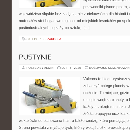
przewodniki pisane prosto,
województwo śląskie bez zadęcia, ale z ciekawością dla historii 
materiałów stoi bogactwo regionu: od miejskich kwartałów po spok
postindustrialnych pejzaży po sztukę. […]
CATEGORIES:
ZAROSLA
PUSTYNIE
POSTED BY ADMIN
LUT - 4 - 2026
MOŻLIWOŚĆ KOMENTOWAN
Vulcans to blog turystyczny
zobaczyć potęgę planety w j
odsłonie. To miejsce, gdzie
o cieple wnętrza planety, a 
każdym zakrętem szlaku. Je
źródła erupcyjne oraz kaska
wskazówki do planowania tras, a także wiedzę, które pomagają p
Strona powstała z myślą o tych, którzy wolą ścieżki prowadzące 