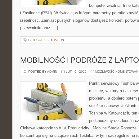
komputer zwalnia. Inne kate
i Zasilacze (PSU). W świecie, w którym parametry potrafią zmyli
rzetelność. Zamiast pustych sloganów dostajesz konkret: porówn
przewodniki oraz […]
CATEGORIES:
THAIFUN
MOBILNOŚĆ I PODRÓŻE Z LAPT
POSTED BY ADMIN
LUT - 6 - 2026
MOŻLIWOŚĆ KOMENTOWAN
Punkt serwisowy Toshiba w 
miejsce, w którym najpier
problemu, a dopiero potem 
ścieżkę naprawy. Jeśli inte
Toshiba w Katowicach, ten 
podchodzimy do zleceń i c
Ciekawe kategorie to AI & Productivity i Mobilne Stacje Robocze.
koncentruje się na urządzeniach Toshiba, w tym szczególnie na ro