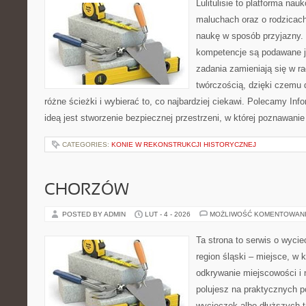
Lulitulisie to platforma na
maluchach oraz o rodzicach
naukę w sposób przyjazny.
kompetencje są podawane j
zadania zamieniają się w r
twórczością, dzięki czemu
różne ścieżki i wybierać to, co najbardziej ciekawi. Polecamy Info
ideą jest stworzenie bezpiecznej przestrzeni, w której poznawan
CATEGORIES:
KONIE W REKONSTRUKCJI HISTORYCZNEJ
CHORZÓW
POSTED BY ADMIN
LUT - 4 - 2026
MOŻLIWOŚĆ KOMENTOWAN
Ta strona to serwis o wyci
region śląski – miejsce, w 
odkrywanie miejscowości i n
polujesz na praktycznych 
wycieczek albo dłuższych t