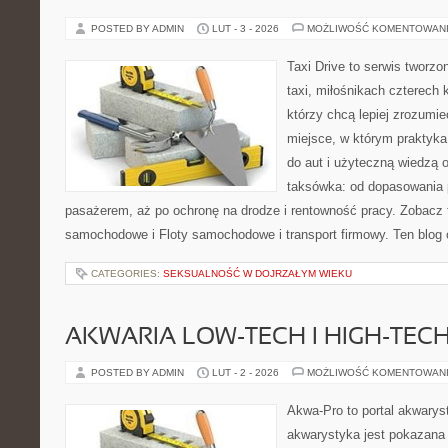
POSTED BY ADMIN
LUT - 3 - 2026
MOŻLIWOŚĆ KOMENTOWAN
Taxi Drive to serwis tworz
taxi, miłośnikach czterech 
którzy chcą lepiej zrozumie
miejsce, w którym praktyka
do aut i użyteczną wiedzą 
taksówka: od dopasowania p
pasażerem, aż po ochronę na drodze i rentowność pracy. Zobacz
samochodowe i Floty samochodowe i transport firmowy. Ten blog 
CATEGORIES:
SEKSUALNOŚĆ W DOJRZAŁYM WIEKU
AKWARIA LOW-TECH I HIGH-TEC
POSTED BY ADMIN
LUT - 2 - 2026
MOŻLIWOŚĆ KOMENTOWAN
Akwa-Pro to portal akwarys
akwarystyka jest pokazana 