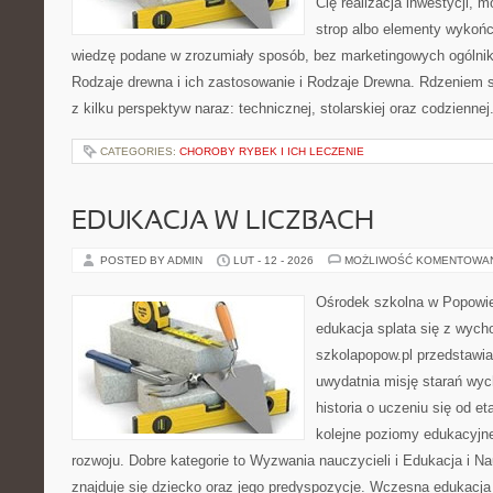
Cię realizacja inwestycji, 
strop albo elementy wykońc
wiedzę podane w zrozumiały sposób, bez marketingowych ogólni
Rodzaje drewna i ich zastosowanie i Rodzaje Drewna. Rdzeniem s
z kilku perspektyw naraz: technicznej, stolarskiej oraz codziennej
CATEGORIES:
CHOROBY RYBEK I ICH LECZENIE
EDUKACJA W LICZBACH
POSTED BY ADMIN
LUT - 12 - 2026
MOŻLIWOŚĆ KOMENTOWA
Ośrodek szkolna w Popowie
edukacja splata się z wych
szkolapopow.pl przedstawia
uwydatnia misję starań wy
historia o uczeniu się od 
kolejne poziomy edukacyjn
rozwoju. Dobre kategorie to Wyzwania nauczycieli i Edukacja i 
znajduje się dziecko oraz jego predyspozycje. Wczesna edukacja j