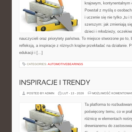
krajowym, kontynentalnym
Powstał z myślą o osobach,
i uczenie się nie tylko „tu i
szerszym: jak zmieniają si
dzieci i młodzieży, oczekiw
nauczycieli oraz priorytety państwa. To miejsce stworzone po to, 
refleksją, a inspiracje z różnych krajów przekładać na działanie
edukacji i […]
CATEGORIES:
AUTOMOTIVEBEARINGS
INSPIRACJE I TRENDY
POSTED BY ADMIN
LUT - 13 - 2026
MOŻLIWOŚĆ KOMENTOWA
Ta platforma to rozbudowan
poświęcony temu, co w prak
różnicę w elementach nośny
drewnianemu do zastosowań 