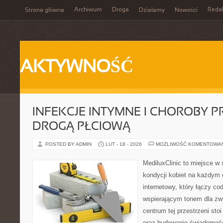
Archiwum
Droga
Reda
Strona główna
Działamy
Nowości
AKTYWNOŚĆ
INFEKCJE INTYMNE I CHOROBY 
DROGĄ PŁCIOWĄ
POSTED BY ADMIN
LUT - 18 - 2026
MOŻLIWOŚĆ KOMENTOWA
MediluxClinic to miejsce w 
kondycji kobiet na każdym e
internetowy, który łączy c
wspierającym tonem dla z
centrum tej przestrzeni st
oraz budowanie świadomośc