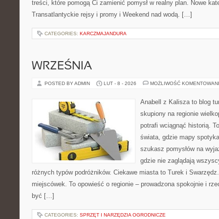
treści, które pomogą Ci zamienić pomysł w realny plan. Nowe kate
Transatlantyckie rejsy i promy i Weekend nad wodą. […]
CATEGORIES:
KARCZMAJANDURA
WRZEŚNIA
POSTED BY ADMIN
LUT - 8 - 2026
MOŻLIWOŚĆ KOMENTOWAN
Anabell z Kalisza to blog t
skupiony na regionie wielko
potrafi wciągnąć historią. 
świata, gdzie mapy spotykaj
szukasz pomysłów na wyjaz
gdzie nie zaglądają wszyscy
różnych typów podróżników. Ciekawe miasta to Turek i Swarzędz. 
miejscówek. To opowieść o regionie – prowadzona spokojnie i rze
być […]
CATEGORIES:
SPRZĘT I NARZĘDZIA OGRODNICZE