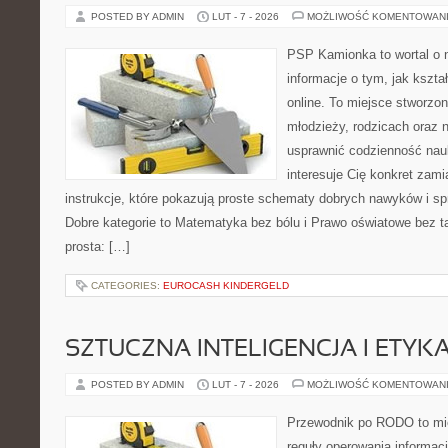
POSTED BY ADMIN
LUT - 7 - 2026
MOŻLIWOŚĆ KOMENTOWAN
PSP Kamionka to wortal o 
informacje o tym, jak kszta
online. To miejsce stworzon
młodzieży, rodzicach oraz 
usprawnić codzienność nauki
interesuje Cię konkret zami
instrukcje, które pokazują proste schematy dobrych nawyków i s
Dobre kategorie to Matematyka bez bólu i Prawo oświatowe bez ta
prosta: […]
CATEGORIES:
EUROCASH KINDERGELD
SZTUCZNA INTELIGENCJA I ETYK
POSTED BY ADMIN
LUT - 7 - 2026
MOŻLIWOŚĆ KOMENTOWAN
Przewodnik po RODO to mie
reguły operowania informacj