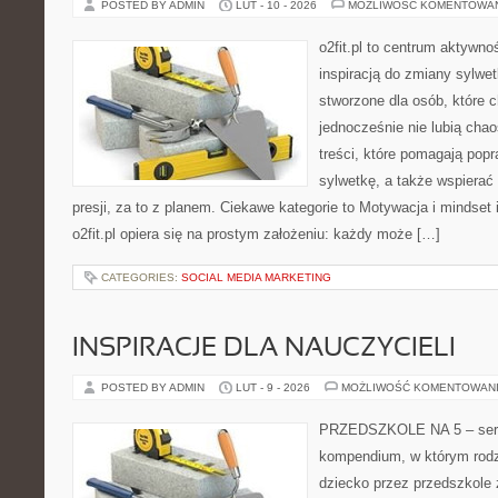
POSTED BY ADMIN
LUT - 10 - 2026
MOŻLIWOŚĆ KOMENTOWA
o2fit.pl to centrum aktywno
inspiracją do zmiany sylwetk
stworzone dla osób, które 
jednocześnie nie lubią chao
treści, które pomagają pop
sylwetkę, a także wspiera
presji, za to z planem. Ciekawe kategorie to Motywacja i mindset i
o2fit.pl opiera się na prostym założeniu: każdy może […]
CATEGORIES:
SOCIAL MEDIA MARKETING
INSPIRACJE DLA NAUCZYCIELI
POSTED BY ADMIN
LUT - 9 - 2026
MOŻLIWOŚĆ KOMENTOWAN
PRZEDSZKOLE NA 5 – serwi
kompendium, w którym rodz
dziecko przez przedszkole 