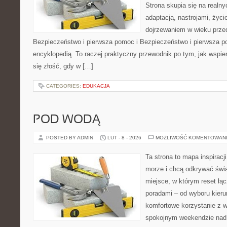
Strona skupia się na realn
adaptacją, nastrojami, życi
dojrzewaniem w wieku prz
Bezpieczeństwo i pierwsza pomoc i Bezpieczeństwo i pierwsza po
encyklopedią. To raczej praktyczny przewodnik po tym, jak wspie
się złość, gdy w […]
CATEGORIES:
EDUKACJA
POD WODĄ
POSTED BY ADMIN
LUT - 8 - 2026
MOŻLIWOŚĆ KOMENTOWAN
Ta strona to mapa inspiracji
morze i chcą odkrywać świa
miejsce, w którym reset łą
poradami – od wyboru kieru
komfortowe korzystanie z w
spokojnym weekendzie nad 