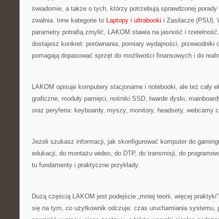
świadomie, a także o tych, którzy potrzebują sprawdzonej porady
zwalnia. Inne kategorie to
Laptopy i ultrabooki
i Zasilacze (PSU). 
parametry potrafią zmylić, LAKOM stawia na jasność i rzetelnoś
dostajesz konkret: porównania, pomiary wydajności, przewodniki 
pomagają dopasować sprzęt do możliwości finansowych i do realn
LAKOM opisuje komputery stacjonarne i notebooki, ale też cały 
graficzne, moduły pamięci, nośniki SSD, twarde dyski, mainboard
oraz peryferia: keyboardy, myszy, monitory, headsety, webcamy c
Jeżeli szukasz informacji, jak skonfigurować komputer do gamingu
edukacji, do montażu wideo, do DTP, do transmisji, do programow
tu fundamenty i praktyczne przykłady.
Dużą częścią LAKOM jest podejście „mniej teorii, więcej praktyki”
się na tym, co użytkownik odczuje: czas uruchamiania systemu,