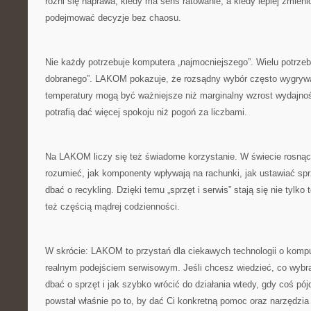
różni się naprawa, kiedy ma sens ratowanie, a kiedy lepiej zmien
podejmować decyzje bez chaosu.
Nie każdy potrzebuje komputera „najmocniejszego”. Wielu potrzebu
dobranego”. LAKOM pokazuje, że rozsądny wybór często wygrywa
temperatury mogą być ważniejsze niż marginalny wzrost wydajnoś
potrafią dać więcej spokoju niż pogoń za liczbami.
Na LAKOM liczy się też świadome korzystanie. W świecie rosnąc
rozumieć, jak komponenty wpływają na rachunki, jak ustawiać sprzę
dbać o recykling. Dzięki temu „sprzęt i serwis” stają się nie tylk
też częścią mądrej codzienności.
W skrócie: LAKOM to przystań dla ciekawych technologii o kompu
realnym podejściem serwisowym. Jeśli chcesz wiedzieć, co wybrać
dbać o sprzęt i jak szybko wrócić do działania wtedy, gdy coś pójd
powstał właśnie po to, by dać Ci konkretną pomoc oraz narzędzia