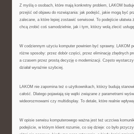
Z myślą o osobach, które mają konkretny problem, LAKOM buduje 
przejść od objawu do rozwiązania: jak podejść, jakie mogą być pr
zalecane, a które lepiej zostawić serwisowi. To podejście ułatwi
chcą zrobić coś samodzielnie, jak i tym, którzy wolą zlecić usługę
W codziennym użyciu komputer powinien być sprawny. LAKOM p
różne sposoby: przez dobór części, przez eliminację zbędnych p
a czasem przez prostą decyzję o modernizacji. Często wystarczy
działał wyraźnie szybciej.
LAKOM nie zapomina też o użytkownikach, którzy budują stanowis
całość. Dlatego pojawiają się wątki związane z parametrami wyśw
wideorozmowami czy multidisplay. To detale, które realnie wpływ
W opisie serwisu komputerowego ważna jest też uczciwa komun
podejście, w którym klient rozumie, co się dzieje: co było przycz