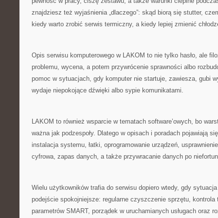
pewność w pracy, ciszę zestawu, a także warunki cieplne podc
znajdziesz też wyjaśnienia „dlaczego”: skąd biorą się stutter, cze
kiedy warto zrobić serwis termiczny, a kiedy lepiej zmienić chłodz
Opis serwisu komputerowego w LAKOM to nie tylko hasło, ale filoz
problemu, wycena, a potem przywrócenie sprawności albo rozbud
pomoc w sytuacjach, gdy komputer nie startuje, zawiesza, gubi w
wydaje niepokojące dźwięki albo sypie komunikatami.
LAKOM to również wsparcie w tematach software’owych, bo war
ważna jak podzespoły. Dlatego w opisach i poradach pojawiają się
instalacja systemu, łatki, oprogramowanie urządzeń, usprawnienie
cyfrowa, zapas danych, a także przywracanie danych po niefortu
Wielu użytkowników trafia do serwisu dopiero wtedy, gdy sytuacj
podejście spokojniejsze: regularne czyszczenie sprzętu, kontrola
parametrów SMART, porządek w uruchamianych usługach oraz ro