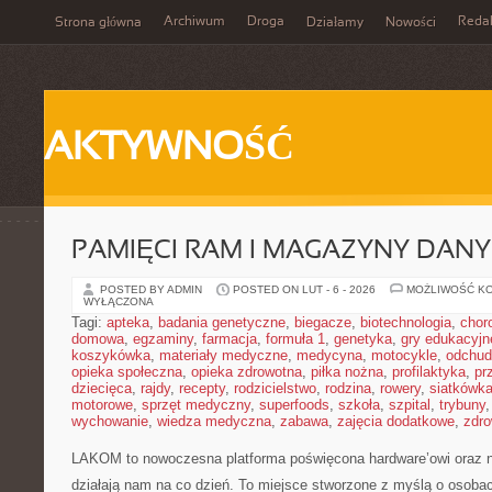
Archiwum
Droga
Reda
Strona główna
Działamy
Nowości
AKTYWNOŚĆ
PAMIĘCI RAM I MAGAZYNY DAN
POSTED BY ADMIN
POSTED ON LUT - 6 - 2026
MOŻLIWOŚĆ K
WYŁĄCZONA
Tagi:
apteka
,
badania genetyczne
,
biegacze
,
biotechnologia
,
chor
domowa
,
egzaminy
,
farmacja
,
formuła 1
,
genetyka
,
gry edukacyjn
koszykówka
,
materiały medyczne
,
medycyna
,
motocykle
,
odchud
opieka społeczna
,
opieka zdrowotna
,
piłka nożna
,
profilaktyka
,
pr
dziecięca
,
rajdy
,
recepty
,
rodzicielstwo
,
rodzina
,
rowery
,
siatkówk
motorowe
,
sprzęt medyczny
,
superfoods
,
szkoła
,
szpital
,
trybuny
wychowanie
,
wiedza medyczna
,
zabawa
,
zajęcia dodatkowe
,
zdro
LAKOM to nowoczesna platforma poświęcona hardware’owi oraz 
działają nam na co dzień. To miejsce stworzone z myślą o osobac