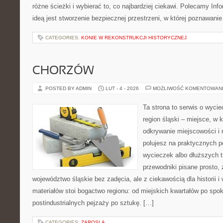
różne ścieżki i wybierać to, co najbardziej ciekawi. Polecamy Info
ideą jest stworzenie bezpiecznej przestrzeni, w której poznawan
CATEGORIES:
KONIE W REKONSTRUKCJI HISTORYCZNEJ
CHORZÓW
POSTED BY ADMIN
LUT - 4 - 2026
MOŻLIWOŚĆ KOMENTOWAN
Ta strona to serwis o wyci
region śląski – miejsce, w 
odkrywanie miejscowości i n
polujesz na praktycznych 
wycieczek albo dłuższych t
przewodniki pisane prosto,
województwo śląskie bez zadęcia, ale z ciekawością dla historii 
materiałów stoi bogactwo regionu: od miejskich kwartałów po spok
postindustrialnych pejzaży po sztukę. […]
CATEGORIES:
ZAROSLA