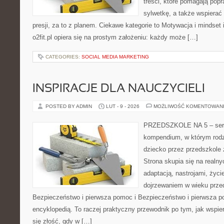
treści, które pomagają pop
sylwetkę, a także wspiera
presji, za to z planem. Ciekawe kategorie to Motywacja i mindset i
o2fit.pl opiera się na prostym założeniu: każdy może […]
CATEGORIES:
SOCIAL MEDIA MARKETING
INSPIRACJE DLA NAUCZYCIELI
POSTED BY ADMIN
LUT - 9 - 2026
MOŻLIWOŚĆ KOMENTOWAN
PRZEDSZKOLE NA 5 – serwi
kompendium, w którym rodz
dziecko przez przedszkole 
Strona skupia się na realn
adaptacją, nastrojami, życi
dojrzewaniem w wieku prz
Bezpieczeństwo i pierwsza pomoc i Bezpieczeństwo i pierwsza po
encyklopedią. To raczej praktyczny przewodnik po tym, jak wspie
się złość, gdy w […]