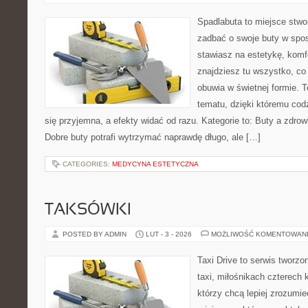
Spadlabuta to miejsce stwo
zadbać o swoje buty w spos
stawiasz na estetykę, komfo
znajdziesz tu wszystko, co
obuwia w świetnej formie. 
tematu, dzięki któremu codz
się przyjemna, a efekty widać od razu. Kategorie to: Buty a zdrow
Dobre buty potrafi wytrzymać naprawdę długo, ale […]
CATEGORIES:
MEDYCYNA ESTETYCZNA
TAKSÓWKI
POSTED BY ADMIN
LUT - 3 - 2026
MOŻLIWOŚĆ KOMENTOWAN
Taxi Drive to serwis tworz
taxi, miłośnikach czterech 
którzy chcą lepiej zrozumie