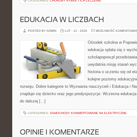
CATEGORIES:
CHOROBY RYBEK I ICH LECZENIE
EDUKACJA W LICZBACH
POSTED BY ADMIN
LUT - 12 - 2026
MOŻLIWOŚĆ KOMENTOWA
Ośrodek szkolna w Popowie
edukacja splata się z wych
szkolapopow.pl przedstawia
uwydatnia misję starań wy
historia o uczeniu się od 
kolejne poziomy edukacyjn
rozwoju. Dobre kategorie to Wyzwania nauczycieli i Edukacja i 
znajduje się dziecko oraz jego predyspozycje. Wczesna edukacja j
do dalszej […]
CATEGORIES:
SAMOCHODY KONWERTOWANE NA ELEKTRYCZNE
OPINIE I KOMENTARZE