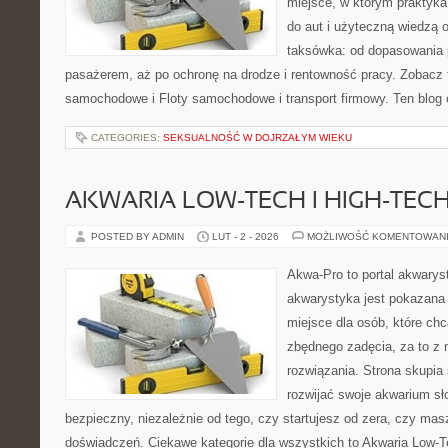
miejsce, w którym praktyka
do aut i użyteczną wiedzą 
taksówka: od dopasowania p
pasażerem, aż po ochronę na drodze i rentowność pracy. Zobacz
samochodowe i Floty samochodowe i transport firmowy. Ten blog 
CATEGORIES:
SEKSUALNOŚĆ W DOJRZAŁYM WIEKU
AKWARIA LOW-TECH I HIGH-TEC
POSTED BY ADMIN
LUT - 2 - 2026
MOŻLIWOŚĆ KOMENTOWAN
Akwa-Pro to portal akwarys
akwarystyka jest pokazana 
miejsce dla osób, które ch
zbędnego zadęcia, za to z 
rozwiązania. Strona skupia
rozwijać swoje akwarium s
bezpieczny, niezależnie od tego, czy startujesz od zera, czy masz
doświadczeń. Ciekawe kategorie dla wszystkich to Akwaria Low-T