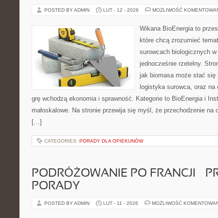
POSTED BY ADMIN
LUT - 12 - 2026
MOŻLIWOŚĆ KOMENTOWA
Wikana BioEnergia to przes
które chcą zrozumieć temat 
surowcach biologicznych w
jednocześnie rzetelny. Str
jak biomasa może stać się 
logistyka surowca, oraz na
grę wchodzą ekonomia i sprawność. Kategorie to BioEnergia i Ins
małoskalowe. Na stronie przewija się myśl, że przechodzenie na o
[…]
CATEGORIES:
PORADY DLA OPIEKUNÓW
PODRÓŻOWANIE PO FRANCJI – 
PORADY
POSTED BY ADMIN
LUT - 11 - 2026
MOŻLIWOŚĆ KOMENTOWA