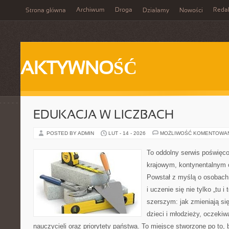
Archiwum
Droga
Reda
Strona główna
Działamy
Nowości
AKTYWNOŚĆ
EDUKACJA W LICZBACH
POSTED BY ADMIN
LUT - 14 - 2026
MOŻLIWOŚĆ KOMENTOWA
To oddolny serwis poświęco
krajowym, kontynentalnym
Powstał z myślą o osobach,
i uczenie się nie tylko „tu i
szerszym: jak zmieniają si
dzieci i młodzieży, oczekiw
nauczycieli oraz priorytety państwa. To miejsce stworzone po to, 