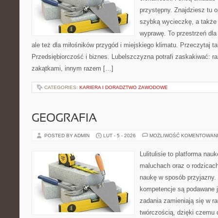
przystępny. Znajdziesz tu o
szybką wycieczkę, a także
wyprawę. To przestrzeń dla 
ale też dla miłośników przygód i miejskiego klimatu. Przeczytaj ta
Przedsiębiorczość i biznes. Lubelszczyzna potrafi zaskakiwać: r
zakątkami, innym razem […]
CATEGORIES:
KARIERA I DORADZTWO ZAWODOWE
GEOGRAFIA
POSTED BY ADMIN
LUT - 5 - 2026
MOŻLIWOŚĆ KOMENTOWAN
Lulitulisie to platforma na
maluchach oraz o rodzicach
naukę w sposób przyjazny.
kompetencje są podawane j
zadania zamieniają się w r
twórczością, dzięki czemu