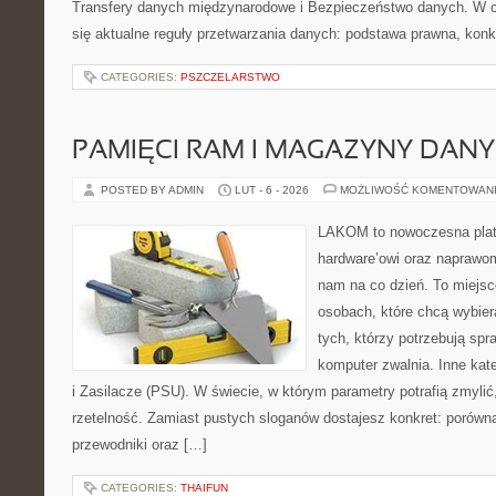
Transfery danych międzynarodowe i Bezpieczeństwo danych. W c
się aktualne reguły przetwarzania danych: podstawa prawna, konk
CATEGORIES:
PSZCZELARSTWO
PAMIĘCI RAM I MAGAZYNY DAN
POSTED BY ADMIN
LUT - 6 - 2026
MOŻLIWOŚĆ KOMENTOWAN
LAKOM to nowoczesna plat
hardware’owi oraz naprawom
nam na co dzień. To miejsc
osobach, które chcą wybier
tych, którzy potrzebują sp
komputer zwalnia. Inne kate
i Zasilacze (PSU). W świecie, w którym parametry potrafią zmyli
rzetelność. Zamiast pustych sloganów dostajesz konkret: porówn
przewodniki oraz […]
CATEGORIES:
THAIFUN