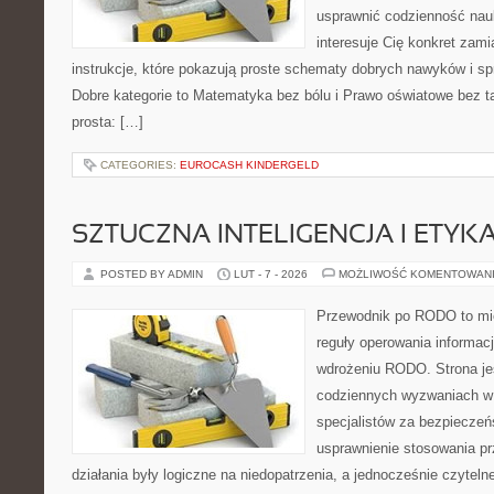
usprawnić codzienność nauki
interesuje Cię konkret zami
instrukcje, które pokazują proste schematy dobrych nawyków i s
Dobre kategorie to Matematyka bez bólu i Prawo oświatowe bez ta
prosta: […]
CATEGORIES:
EUROCASH KINDERGELD
SZTUCZNA INTELIGENCJA I ETYK
POSTED BY ADMIN
LUT - 7 - 2026
MOŻLIWOŚĆ KOMENTOWAN
Przewodnik po RODO to mie
reguły operowania informacj
wdrożeniu RODO. Strona je
codziennych wyzwaniach w 
specjalistów za bezpieczeńs
usprawnienie stosowania pr
działania były logiczne na niedopatrzenia, a jednocześnie czytel