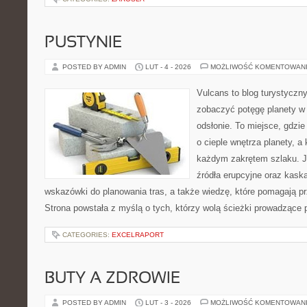
PUSTYNIE
POSTED BY ADMIN
LUT - 4 - 2026
MOŻLIWOŚĆ KOMENTOWAN
Vulcans to blog turystyczny
zobaczyć potęgę planety w j
odsłonie. To miejsce, gdzie
o cieple wnętrza planety, a 
każdym zakrętem szlaku. Je
źródła erupcyjne oraz kaska
wskazówki do planowania tras, a także wiedzę, które pomagają p
Strona powstała z myślą o tych, którzy wolą ścieżki prowadzące 
CATEGORIES:
EXCELRAPORT
BUTY A ZDROWIE
POSTED BY ADMIN
LUT - 3 - 2026
MOŻLIWOŚĆ KOMENTOWAN