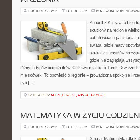
WRZEŚNIA
POSTED BY ADMIN
LUT - 8 - 2026
MOŻLIWOŚĆ KOMENTOWAN
Anabell z Kalisza to blog t
skupiony na regionie wielko
potrafi wciągnąć historią. 
świata, gdzie mapy spotykaj
szukasz pomysłów na wyjaz
gdzie nie zaglądają wszyscy
różnych typów podróżników. Ciekawe miasta to Turek i Swarzędz. 
miejscówek. To opowieść o regionie – prowadzona spokojnie i rze
być […]
CATEGORIES:
SPRZĘT I NARZĘDZIA OGRODNICZE
MATEMATYKA W ŻYCIU CODZIE
POSTED BY ADMIN
LUT - 7 - 2026
MOŻLIWOŚĆ KOMENTOWAN
Strona „Matematyka dla każ