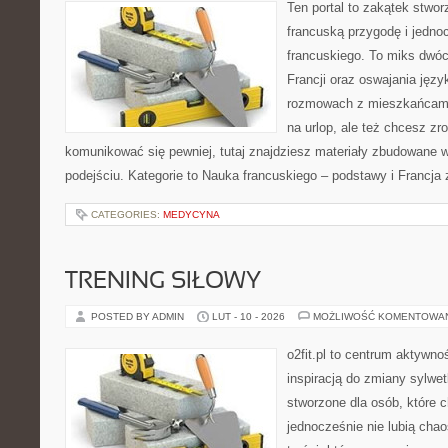
Ten portal to zakątek stwor
francuską przygodę i jedno
francuskiego. To miks dwó
Francji oraz oswajania języ
rozmowach z mieszkańcami
na urlop, ale też chcesz zr
komunikować się pewniej, tutaj znajdziesz materiały zbudowane
podejściu. Kategorie to Nauka francuskiego – podstawy i Francja 
CATEGORIES:
MEDYCYNA
TRENING SIŁOWY
POSTED BY ADMIN
LUT - 10 - 2026
MOŻLIWOŚĆ KOMENTOWA
o2fit.pl to centrum aktywno
inspiracją do zmiany sylwetk
stworzone dla osób, które 
jednocześnie nie lubią chao