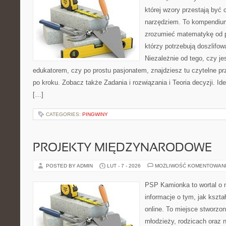
której wzory przestają być 
narzędziem. To kompendium
zrozumieć matematykę od p
którzy potrzebują doszlifo
Niezależnie od tego, czy j
edukatorem, czy po prostu pasjonatem, znajdziesz tu czytelne pr
po kroku. Zobacz także Zadania i rozwiązania i Teoria decyzji. Id
[…]
CATEGORIES:
PINGWINY
PROJEKTY MIĘDZYNARODOWE
POSTED BY ADMIN
LUT - 7 - 2026
MOŻLIWOŚĆ KOMENTOWAN
PSP Kamionka to wortal o 
informacje o tym, jak kszta
online. To miejsce stworzon
młodzieży, rodzicach oraz 