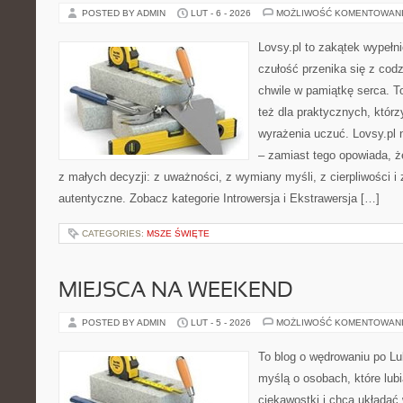
POSTED BY ADMIN
LUT - 6 - 2026
MOŻLIWOŚĆ KOMENTOWAN
Lovsy.pl to zakątek wypełn
czułość przenika się z cod
chwile w pamiątkę serca. To
też dla praktycznych, którzy
wyrażenia uczuć. Lovsy.pl 
– zamiast tego opowiada, że
z małych decyzji: z uważności, z wymiany myśli, z cierpliwości i 
autentyczne. Zobacz kategorie Introwersja i Ekstrawersja […]
CATEGORIES:
MSZE ŚWIĘTE
MIEJSCA NA WEEKEND
POSTED BY ADMIN
LUT - 5 - 2026
MOŻLIWOŚĆ KOMENTOWAN
To blog o wędrowaniu po Lu
myślą o osobach, które lub
ciekawostki i chcą układać