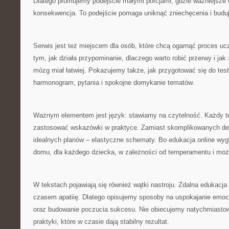
Dlatego promujemy podejście małymi porcjami, gdzie ważniejsze 
konsekwencja. To podejście pomaga uniknąć zniechęcenia i buduj
Serwis jest też miejscem dla osób, które chcą ogarnąć proces u
tym, jak działa przypominanie, dlaczego warto robić przerwy i jak
mózg miał łatwiej. Pokazujemy także, jak przygotować się do tes
harmonogram, pytania i spokojne domykanie tematów.
Ważnym elementem jest język: stawiamy na czytelność. Każdy 
zastosować wskazówki w praktyce. Zamiast skomplikowanych defi
idealnych planów – elastyczne schematy. Bo edukacja online wy
domu, dla każdego dziecka, w zależności od temperamentu i możl
W tekstach pojawiają się również wątki nastroju. Zdalna edukacja 
czasem apatiię. Dlatego opisujemy sposoby na uspokajanie emocj
oraz budowanie poczucia sukcesu. Nie obiecujemy natychmiasto
praktyki, które w czasie dają stabilny rezultat.