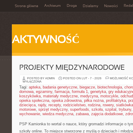
Archiwum
Droga
Reda
Strona główna
Działamy
Nowości
AKTYWNOŚĆ
PROJEKTY MIĘDZYNARODOWE
POSTED BY ADMIN
POSTED ON LUT - 7 - 2026
MOŻLIWOŚĆ K
WYŁĄCZONA
Tagi:
apteka
,
badania genetyczne
,
biegacze
,
biotechnologia
,
chor
domowa
,
egzaminy
,
farmacja
,
formuła 1
,
genetyka
,
gry edukacyjn
koszykówka
,
materiały medyczne
,
medycyna
,
motocykle
,
odchud
opieka społeczna
,
opieka zdrowotna
,
piłka nożna
,
profilaktyka
,
pr
dziecięca
,
rajdy
,
recepty
,
rodzicielstwo
,
rodzina
,
rowery
,
siatkówk
motorowe
,
sprzęt medyczny
,
superfoods
,
szkoła
,
szpital
,
trybuny
wychowanie
,
wiedza medyczna
,
zabawa
,
zajęcia dodatkowe
,
zdro
PSP Kamionka to wortal o nauce, który gromadzi informacje o tym
szkoły online. To miejsce stworzone z myślą o dzieciach i młodzi