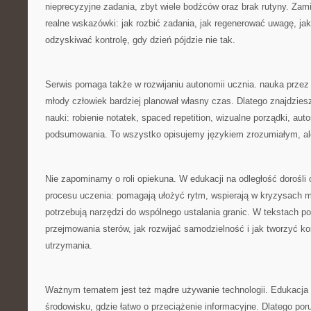
nieprecyzyjne zadania, zbyt wiele bodźców oraz brak rutyny. Zam
realne wskazówki: jak rozbić zadania, jak regenerować uwagę, ja
odzyskiwać kontrolę, gdy dzień pójdzie nie tak.
Serwis pomaga także w rozwijaniu autonomii ucznia. nauka przez
młody człowiek bardziej planował własny czas. Dlatego znajdzies
nauki: robienie notatek, spaced repetition, wizualne porządki, aut
podsumowania. To wszystko opisujemy językiem zrozumiałym, ale
Nie zapominamy o roli opiekuna. W edukacji na odległość dorośli 
procesu uczenia: pomagają ułożyć rytm, wspierają w kryzysach 
potrzebują narzędzi do wspólnego ustalania granic. W tekstach 
przejmowania sterów, jak rozwijać samodzielność i jak tworzyć k
utrzymania.
Ważnym tematem jest też mądre używanie technologii. Edukacja o
środowisku, gdzie łatwo o przeciążenie informacyjne. Dlatego po