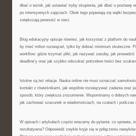
dbać o wzrok, jak ustawiać tryby skupienia, jak dbać o postawę
po intensywnych zajęciach. Obok tego pojawiają się wątki bezpie
zwiększają pewność w sieci.
Blog edukacyjny opisuje również, jak korzystać z platform do nauk
by mieć milion rozwiązań, tylko by dobrać minimum skuteczne. 
workflow: gdzie trzymać pliki, jak nazywać zasoby, jak prowadzić 
deadline’y oraz jak szybko odszukać potrzebne treści bez szukan
Istotne są też relacje. Nauka online nie musi oznaczać samotno
kontakt z rówieśnikami, jak wspólnie rozwiązywać zadania oraz j
sposób, który zwiększa zrozumienie. Wspominamy o dobrych naw
jak zachować szacunek w wiadomościach, na czatach i podczas 
W opisach i artykułach często wracamy do pytania: co sprawia, że
rezultatywna? Odpowiedź zwykle kryje się w połączeniu nawyków