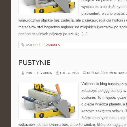
wycieczek albo dłuższych t
przewodniki pisane prosto,
województwo śląskie bez zadęcia, ale z ciekawością dla historii 
materiałów stoi bogactwo regionu: od miejskich kwartałów po spok
postindustrialnych pejzaży po sztukę. […]
CATEGORIES:
ZAROSLA
PUSTYNIE
POSTED BY ADMIN
LUT - 4 - 2026
MOŻLIWOŚĆ KOMENTOWAN
Vulcans to blog turystyczny
zobaczyć potęgę planety w j
odsłonie. To miejsce, gdzie
o cieple wnętrza planety, a 
każdym zakrętem szlaku. Je
źródła erupcyjne oraz kaska
wskazówki do planowania tras, a także wiedzę, które pomagają p