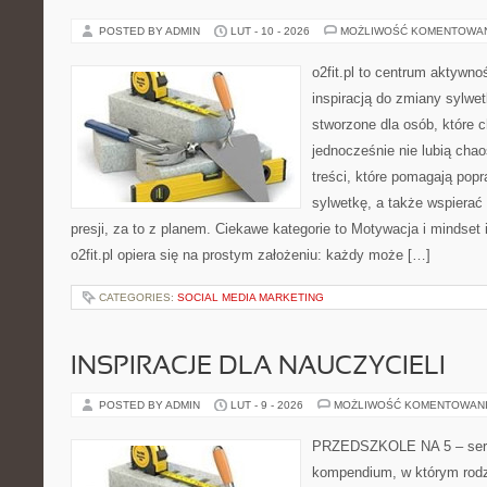
POSTED BY ADMIN
LUT - 10 - 2026
MOŻLIWOŚĆ KOMENTOWA
o2fit.pl to centrum aktywno
inspiracją do zmiany sylwetk
stworzone dla osób, które 
jednocześnie nie lubią chao
treści, które pomagają pop
sylwetkę, a także wspiera
presji, za to z planem. Ciekawe kategorie to Motywacja i mindset i
o2fit.pl opiera się na prostym założeniu: każdy może […]
CATEGORIES:
SOCIAL MEDIA MARKETING
INSPIRACJE DLA NAUCZYCIELI
POSTED BY ADMIN
LUT - 9 - 2026
MOŻLIWOŚĆ KOMENTOWAN
PRZEDSZKOLE NA 5 – serwi
kompendium, w którym rodz