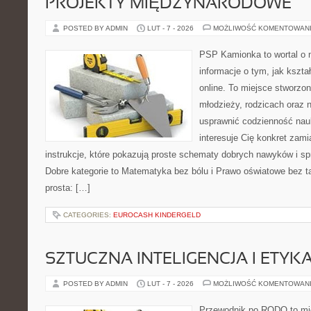
PROJEKTY MIĘDZYNARODOWE
POSTED BY ADMIN
LUT - 7 - 2026
MOŻLIWOŚĆ KOMENTOWAN
PSP Kamionka to wortal o 
informacje o tym, jak kszta
online. To miejsce stworzon
młodzieży, rodzicach oraz 
usprawnić codzienność nauki
interesuje Cię konkret zami
instrukcje, które pokazują proste schematy dobrych nawyków i s
Dobre kategorie to Matematyka bez bólu i Prawo oświatowe bez ta
prosta: […]
CATEGORIES:
EUROCASH KINDERGELD
SZTUCZNA INTELIGENCJA I ETYK
POSTED BY ADMIN
LUT - 7 - 2026
MOŻLIWOŚĆ KOMENTOWAN
Przewodnik po RODO to mie