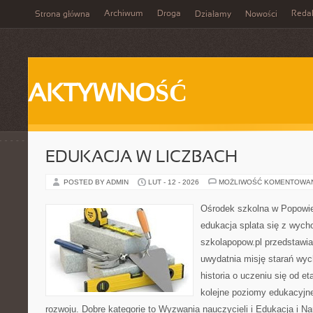
Archiwum
Droga
Reda
Strona główna
Działamy
Nowości
AKTYWNOŚĆ
EDUKACJA W LICZBACH
POSTED BY ADMIN
LUT - 12 - 2026
MOŻLIWOŚĆ KOMENTOWA
Ośrodek szkolna w Popowie
edukacja splata się z wych
szkolapopow.pl przedstawia
uwydatnia misję starań wy
historia o uczeniu się od 
kolejne poziomy edukacyjn
rozwoju. Dobre kategorie to Wyzwania nauczycieli i Edukacja i 