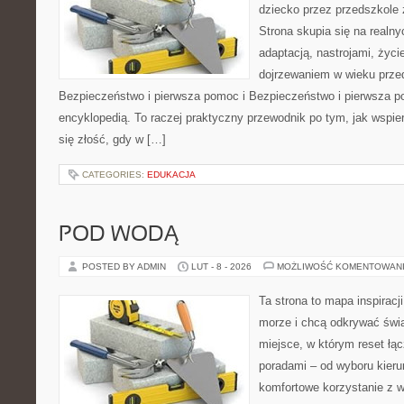
dziecko przez przedszkole 
Strona skupia się na realn
adaptacją, nastrojami, życi
dojrzewaniem w wieku prz
Bezpieczeństwo i pierwsza pomoc i Bezpieczeństwo i pierwsza po
encyklopedią. To raczej praktyczny przewodnik po tym, jak wspie
się złość, gdy w […]
CATEGORIES:
EDUKACJA
POD WODĄ
POSTED BY ADMIN
LUT - 8 - 2026
MOŻLIWOŚĆ KOMENTOWAN
Ta strona to mapa inspiracji
morze i chcą odkrywać świa
miejsce, w którym reset łą
poradami – od wyboru kieru
komfortowe korzystanie z w