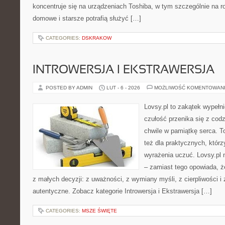
koncentruje się na urządzeniach Toshiba, w tym szczególnie na ro
domowe i starsze potrafią służyć […]
CATEGORIES:
DSKRAKOW
INTROWERSJA I EKSTRAWERSJA
POSTED BY ADMIN
LUT - 6 - 2026
MOŻLIWOŚĆ KOMENTOWAN
Lovsy.pl to zakątek wypełn
czułość przenika się z cod
chwile w pamiątkę serca. To
też dla praktycznych, którzy
wyrażenia uczuć. Lovsy.pl 
– zamiast tego opowiada, że
z małych decyzji: z uważności, z wymiany myśli, z cierpliwości i 
autentyczne. Zobacz kategorie Introwersja i Ekstrawersja […]
CATEGORIES:
MSZE ŚWIĘTE