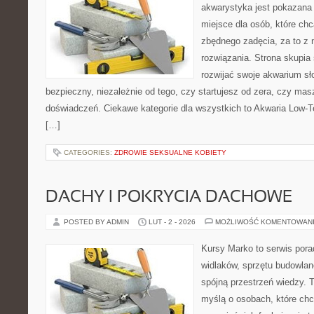
akwarystyka jest pokazana 
miejsce dla osób, które ch
zbędnego zadęcia, za to z 
rozwiązania. Strona skupia
rozwijać swoje akwarium s
bezpieczny, niezależnie od tego, czy startujesz od zera, czy masz
doświadczeń. Ciekawe kategorie dla wszystkich to Akwaria Low-T
[…]
CATEGORIES:
ZDROWIE SEKSUALNE KOBIETY
DACHY I POKRYCIA DACHOWE
POSTED BY ADMIN
LUT - 2 - 2026
MOŻLIWOŚĆ KOMENTOWAN
Kursy Marko to serwis pora
widlaków, sprzętu budowlan
spójną przestrzeń wiedzy. 
myślą o osobach, które chc