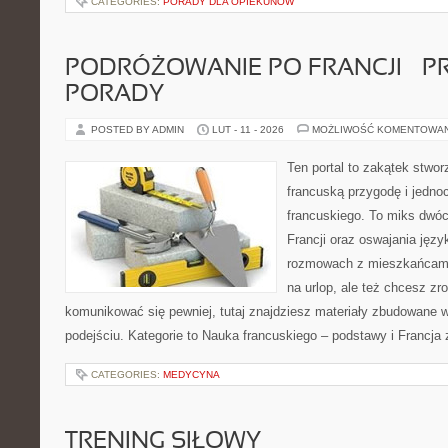
CATEGORIES:
PORADY DLA OPIEKUNÓW
PODRÓŻOWANIE PO FRANCJI – 
PORADY
POSTED BY ADMIN
LUT - 11 - 2026
MOŻLIWOŚĆ KOMENTOWA
Ten portal to zakątek stwor
francuską przygodę i jedno
francuskiego. To miks dwó
Francji oraz oswajania języ
rozmowach z mieszkańcami
na urlop, ale też chcesz zr
komunikować się pewniej, tutaj znajdziesz materiały zbudowane
podejściu. Kategorie to Nauka francuskiego – podstawy i Francja 
CATEGORIES:
MEDYCYNA
TRENING SIŁOWY