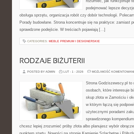
rozumieć, jak funkcjonuje te
podejmować lepsze decyzje
obsługa sprzętu, organizacja robót czy dobór technologii. Poleca
Porady budowlane. Strona koncentruje się na praktyce: zamiast p
sprawdzone podejście. W treściach pojawiają […]
CATEGORIES:
MEBLE PREMIUM I DESIGNERSKIE
RODZAJE BIŻUTERII
POSTED BY ADMIN
LUT - 1 - 2026
MOŻLIWOŚĆ KOMENTOWAN
Strona Godziszewscy.pl to 
osobach, które interesuje bi
skup złota w Zamościu i oko
w którym łączą się podpowi
użytecznymi poradami zaku
sprawdzonego kompendium p
chcesz lepiej zrozumieć próby złota albo planujesz wybór obrącze
punktem startu. Nowości na stronie Kamienie Szlachetne i Półszla