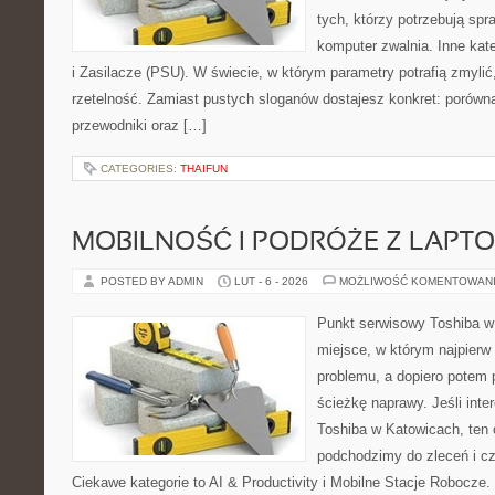
tych, którzy potrzebują sp
komputer zwalnia. Inne kate
i Zasilacze (PSU). W świecie, w którym parametry potrafią zmyli
rzetelność. Zamiast pustych sloganów dostajesz konkret: porówn
przewodniki oraz […]
CATEGORIES:
THAIFUN
MOBILNOŚĆ I PODRÓŻE Z LAPT
POSTED BY ADMIN
LUT - 6 - 2026
MOŻLIWOŚĆ KOMENTOWAN
Punkt serwisowy Toshiba w 
miejsce, w którym najpier
problemu, a dopiero potem 
ścieżkę naprawy. Jeśli inte
Toshiba w Katowicach, ten 
podchodzimy do zleceń i c
Ciekawe kategorie to AI & Productivity i Mobilne Stacje Robocze.