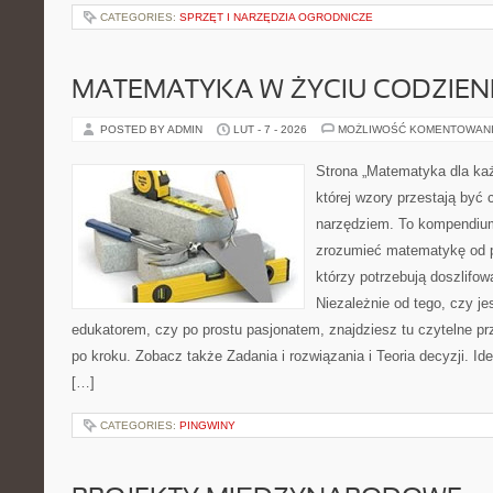
CATEGORIES:
SPRZĘT I NARZĘDZIA OGRODNICZE
MATEMATYKA W ŻYCIU CODZIE
POSTED BY ADMIN
LUT - 7 - 2026
MOŻLIWOŚĆ KOMENTOWAN
Strona „Matematyka dla każ
której wzory przestają być 
narzędziem. To kompendium
zrozumieć matematykę od p
którzy potrzebują doszlifo
Niezależnie od tego, czy j
edukatorem, czy po prostu pasjonatem, znajdziesz tu czytelne pr
po kroku. Zobacz także Zadania i rozwiązania i Teoria decyzji. Id
[…]
CATEGORIES:
PINGWINY