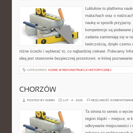
Lulitulisie to platforma na
maluchach oraz o rodzicach
naukę w sposób przyjazny.
kompetencje są podawane j
zadania zamieniają się w r
twórczością, dzięki czemu
różne ścieżki i wybierać to, co najbardziej ciekawi. Polecamy Info
ideą jest stworzenie bezpiecznej przestrzeni, w której poznawan
CATEGORIES:
KONIE W REKONSTRUKCJI HISTORYCZNEJ
CHORZÓW
POSTED BY ADMIN
LUT - 4 - 2026
MOŻLIWOŚĆ KOMENTOWAN
Ta strona to serwis o wyci
region śląski – miejsce, w 
odkrywanie miejscowości i n
polujesz na praktycznych 