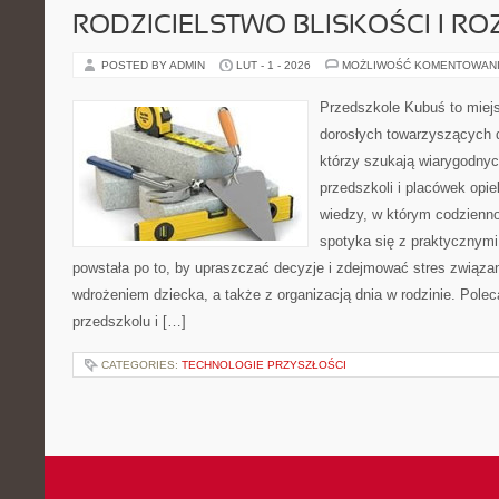
RODZICIELSTWO BLISKOŚCI I RO
POSTED BY ADMIN
LUT - 1 - 2026
MOŻLIWOŚĆ KOMENTOWAN
Przedszkole Kubuś to miej
dorosłych towarzyszących 
którzy szukają wiarygodnyc
przedszkoli i placówek opie
wiedzy, w którym codzienno
spotyka się z praktycznym
powstała po to, by upraszczać decyzje i zdejmować stres związ
wdrożeniem dziecka, a także z organizacją dnia w rodzinie. Pole
przedszkolu i […]
CATEGORIES:
TECHNOLOGIE PRZYSZŁOŚCI