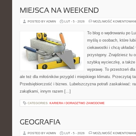
MIEJSCA NA WEEKEND
POSTED BY ADMIN
LUT - 5 - 2026
MOŻLIWOŚĆ KOMENTOWAN
To blog o wędrowaniu po Lu
myślą o osobach, które lub
ciekawostki i chcą układać
przystępny. Znajdziesz tu o
szybką wycieczkę, a także
wyprawę. To przestrzeń dla 
ale też dla miłośników przygód i miejskiego klimatu. Przeczytaj ta
Przedsiębiorczość i biznes. Lubelszczyzna potrafi zaskakiwać: r
zakątkami, innym razem […]
CATEGORIES:
KARIERA I DORADZTWO ZAWODOWE
GEOGRAFIA
POSTED BY ADMIN
LUT - 5 - 2026
MOŻLIWOŚĆ KOMENTOWAN