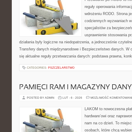
reguły operowania informacj
wdrożeniu RODO. Strona je
codziennych wyzwaniach w 
specjalistów za bezpieczeńs
usprawnienie stosowania pr
działania były logiczne na niedopatrzenia, a jednocześnie czytel
Transfery danych międzynarodowe i Bezpieczeństwo danych. W c
się aktualne reguły przetwarzania danych: podstawa prawna, konk
CATEGORIES:
PSZCZELARSTWO
PAMIĘCI RAM I MAGAZYNY DAN
POSTED BY ADMIN
LUT - 6 - 2026
MOŻLIWOŚĆ KOMENTOWAN
LAKOM to nowoczesna plat
hardware’owi oraz naprawom
nam na co dzień. To miejsc
osobach, które chcą wybier