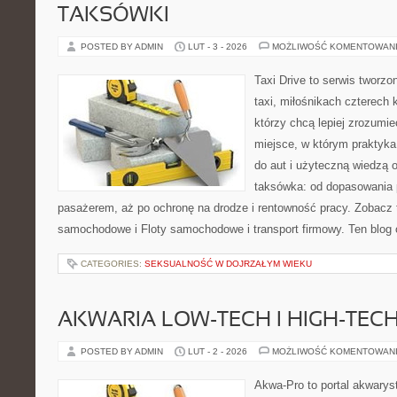
TAKSÓWKI
POSTED BY ADMIN
LUT - 3 - 2026
MOŻLIWOŚĆ KOMENTOWAN
Taxi Drive to serwis tworz
taxi, miłośnikach czterech 
którzy chcą lepiej zrozumie
miejsce, w którym praktyka
do aut i użyteczną wiedzą 
taksówka: od dopasowania p
pasażerem, aż po ochronę na drodze i rentowność pracy. Zobacz
samochodowe i Floty samochodowe i transport firmowy. Ten blog 
CATEGORIES:
SEKSUALNOŚĆ W DOJRZAŁYM WIEKU
AKWARIA LOW-TECH I HIGH-TEC
POSTED BY ADMIN
LUT - 2 - 2026
MOŻLIWOŚĆ KOMENTOWAN
Akwa-Pro to portal akwarys