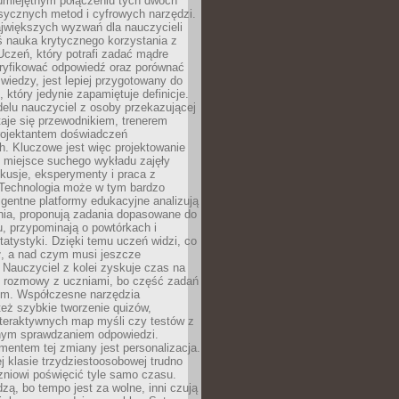
 umiejętnym połączeniu tych dwóch
sycznych metod i cyfrowych narzędzi.
jwiększych wyzwań dla nauczycieli
iś nauka krytycznego korzystania z
 Uczeń, który potrafi zadać mądre
eryfikować odpowiedź oraz porównać
 wiedzy, jest lepiej przygotowany do
, który jedynie zapamiętuje definicje.
elu nauczyciel z osoby przekazującej
taje się przewodnikiem, trenerem
projektantem doświadczeń
. Kluczowe jest więc projektowanie
by miejsce suchego wykładu zajęły
skusje, eksperymenty i praca z
Technologia może w tym bardzo
igentne platformy edukacyjne analizują
nia, proponują zadania dopasowane do
, przypominają o powtórkach i
statystyki. Dzięki temu uczeń widzi, co
ł, a nad czym musi jeszcze
Nauczyciel z kolei zyskuje czas na
e rozmowy z uczniami, bo część zadań
em. Współczesne narzędzia
też szybkie tworzenie quizów,
nteraktywnych map myśli czy testów z
ym sprawdzaniem odpowiedzi.
mentem tej zmiany jest personalizacja.
j klasie trzydziestoosobowej trudno
niowi poświęcić tyle samo czasu.
dzą, bo tempo jest za wolne, inni czują