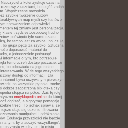
Nauczyciel z kolei zyskuje czas na
e rozmowy z uczniami, bo część zadań
em. Współczesne narzędzia
też szybkie tworzenie quizów,
nteraktywnych map myśli czy testów z
ym sprawdzaniem odpowiedzi.
mentem tej zmiany jest personalizacja.
j klasie trzydziestoosobowej trudno
niowi poświęcić tyle samo czasu.
dzą, bo tempo jest za wolne, inni czują
i, bo grupa pędzi za szybko. Sztuczna
 może dopasować materiał do
osoby, a jednocześnie podsunąć
i informacje o tym, kto potrzebuje
ięki temu uczeń dostaje poczucie, że
ns, bo odpowiada na jego realne
ainteresowania. W tle tego wszystkiego
niczony dostęp do informacji. Dla
zi internet bywa oczywistym pierwszym
wiedzi na wszystkie pytania, trochę
yś dobrze zaopatrzona biblioteka czy
opedia stojąca na półce. Dziś tę rolę
antyczna
encyklopedia online
do której
coś dopisać, a algorytmy pomagają
rzebne treści. To jednak sprawia, że
iejsze staje się uczenie filtrowania
oznawania manipulacji i odróżniania
któw. Edukacja przyszłości nie będzie
a na tym, by „nauczyć wszystkiego”,
ie przyrostu wiedzy jest to misja