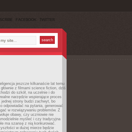
SCRIBE
FACEBOOK
TWITTER
eligencja jeszcze kilkanaście lat temu
 głównie z filmami science fiction, dziś
hodzi do szkół, na uczelnie i do
ealne narzędzie wspierające proces
 jednej strony budzi zachwyt, bo
ko odpowiadać na pytania, generować
magać w rozwiązywaniu problemów. Z
wołuje obawy, czy uczniowie nie
modzielnie myśleć i czy tradycyjna
óle ma szansę z nią konkurować.
yszłości w dużej mierze będzie