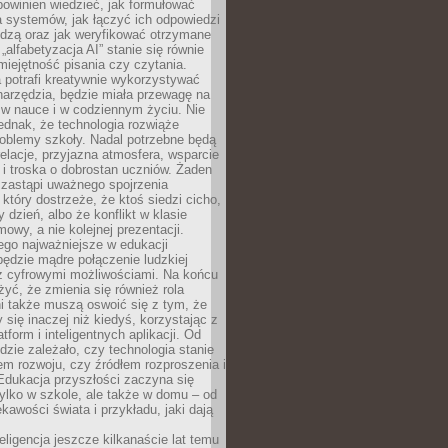
powinien wiedzieć, jak formułować
a systemów, jak łączyć ich odpowiedzi
edzą oraz jak weryfikować otrzymane
„alfabetyzacja AI” stanie się równie
umiejętność pisania czy czytania.
 potrafi kreatywnie wykorzystywać
 narzędzia, będzie miała przewagę na
 w nauce i w codziennym życiu. Nie
ednak, że technologia rozwiąże
roblemy szkoły. Nadal potrzebne będą
elacje, przyjazna atmosfera, wsparcie
i troska o dobrostan uczniów. Żaden
 zastąpi uważnego spojrzenia
 który dostrzeże, że ktoś siedzi cicho,
 dzień, albo że konflikt w klasie
wy, a nie kolejnej prezentacji.
ego najważniejsze w edukacji
będzie mądre połączenie ludzkiej
 z cyfrowymi możliwościami. Na końcu
yć, że zmienia się również rola
i także muszą oswoić się z tym, że
 się inaczej niż kiedyś, korzystając z
tform i inteligentnych aplikacji. Od
dzie zależało, czy technologia stanie
em rozwoju, czy źródłem rozproszenia i
Edukacja przyszłości zaczyna się
ylko w szkole, ale także w domu – od
kawości świata i przykładu, jaki dają
eligencja jeszcze kilkanaście lat temu