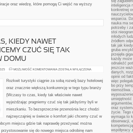
się zagubien
piracje oraz wiedzę, które pomogą Ci wejść na wyższy
inteligencja
konkretnej 
nauczycielow
wsparcia. Dz
nauka ma se
potrzeby i z
stoi nieogra
młodych lud
S, KIEDY NAWET
źródłem odpo
tak jak kied
CEMY CZUĆ SIĘ TAK
gruba encykl
przejęła gig
 W DOMU
każdy może 
odnaleźć pot
jeszcze ważn
WAKACJE
2025
MOŻLIWOŚĆ KOMENTOWANIA
ZOSTAŁA WYŁĄCZONA
danych, rozp
TO
CZAS,
opinii od fa
KIEDY
Rozkwit turystyki ciągnie za sobą rozwój bazy hotelowej
więc polegał
NAWET
bo przy temp
WYJEŻDŻAJĄC
oraz znacznie większą konkurencję w tego typu branży
CHCEMY
niemożliwa. 
CZUĆ
wyposażenie
{Wczasy to czas, kiedy tak właściwie nawet
SIĘ
umiejętność
TAK
wyjeżdżając pragniemy czuć się tak jakbyśmy byli w
JAKBYŚMY
argumentów, 
BYLI
oraz systema
W
mieszkaniu. To bezsprzecznie przenośnia lecz chodzi
DOMU
życie. Tego 
najzwyczajniej w świecie o komfort jaki chcemy czuć w
wymaga to k
obserwacji, 
obcym miejscu gdzie tak naprawdę przeżywać można
kompetencją
współpracy z
 przystosowanie się do nowego miejsca odrobinę nam