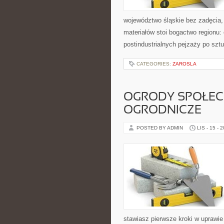
województwo śląskie bez zadęcia, 
materiałów stoi bogactwo regionu:
postindustrialnych pejzaży po szt
CATEGORIES:
ZAROSLA
OGRODY SPOŁECZ
OGRODNICZE
POSTED BY ADMIN
LIS - 15 - 
stawiasz pierwsze kroki w uprawi