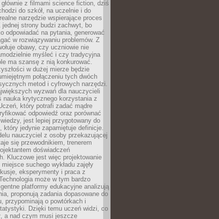
 głównie z filmami science fiction, dziś
hodzi do szkół, na uczelnie i do
ealne narzędzie wspierające proces
 jednej strony budzi zachwyt, bo
ko odpowiadać na pytania, generować
magać w rozwiązywaniu problemów. Z
wołuje obawy, czy uczniowie nie
modzielnie myśleć i czy tradycyjna
óle ma szansę z nią konkurować.
yszłości w dużej mierze będzie
 umiejętnym połączeniu tych dwóch
sycznych metod i cyfrowych narzędzi.
jwiększych wyzwań dla nauczycieli
iś nauka krytycznego korzystania z
 Uczeń, który potrafi zadać mądre
eryfikować odpowiedź oraz porównać
 wiedzy, jest lepiej przygotowany do
, który jedynie zapamiętuje definicje.
elu nauczyciel z osoby przekazującej
taje się przewodnikiem, trenerem
projektantem doświadczeń
. Kluczowe jest więc projektowanie
by miejsce suchego wykładu zajęły
skusje, eksperymenty i praca z
Technologia może w tym bardzo
igentne platformy edukacyjne analizują
nia, proponują zadania dopasowane do
, przypominają o powtórkach i
statystyki. Dzięki temu uczeń widzi, co
ł, a nad czym musi jeszcze