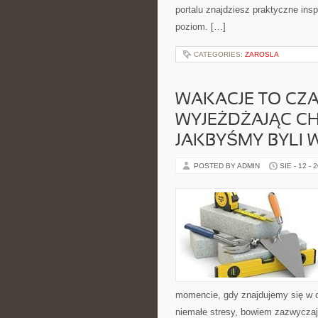
portalu znajdziesz praktyczne ins
poziom. […]
CATEGORIES:
ZAROSLA
WAKACJE TO CZA
WYJEŻDŻAJĄC CH
JAKBYŚMY BYLI
POSTED BY ADMIN
SIE - 12 - 
momencie, gdy znajdujemy się w 
niemałe stresy, bowiem zazwyczaj