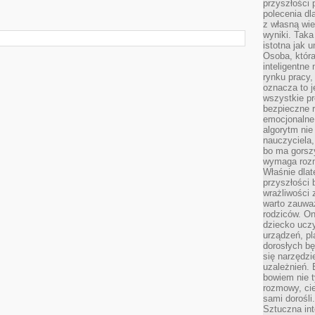
przyszłości 
polecenia dl
z własną wi
wyniki. Taka 
istotna jak 
Osoba, która
inteligentne
rynku pracy,
oznacza to j
wszystkie p
bezpieczne r
emocjonalne 
algorytm nie
nauczyciela,
bo ma gorszy
wymaga rozmo
Właśnie dlat
przyszłości 
wrażliwości
warto zauważ
rodziców. On
dziecko uczy
urządzeń, pla
dorosłych bę
się narzędzi
uzależnień. 
bowiem nie t
rozmowy, cie
sami dorośli.
Sztuczna int