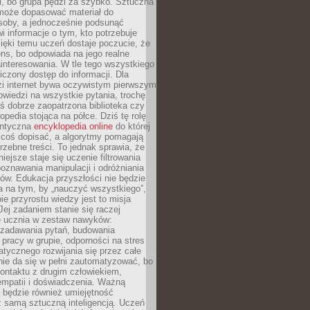
i, bo grupa pędzi za szybko. Sztuczna
 może dopasować materiał do
osoby, a jednocześnie podsunąć
i informacje o tym, kto potrzebuje
ięki temu uczeń dostaje poczucie, że
ns, bo odpowiada na jego realne
ainteresowania. W tle tego wszystkiego
niczony dostęp do informacji. Dla
zi internet bywa oczywistym pierwszym
wiedzi na wszystkie pytania, trochę
yś dobrze zaopatrzona biblioteka czy
opedia stojąca na półce. Dziś tę rolę
antyczna
encyklopedia online
do której
coś dopisać, a algorytmy pomagają
rzebne treści. To jednak sprawia, że
iejsze staje się uczenie filtrowania
oznawania manipulacji i odróżniania
któw. Edukacja przyszłości nie będzie
a na tym, by „nauczyć wszystkiego”,
ie przyrostu wiedzy jest to misja
Jej zadaniem stanie się raczej
 ucznia w zestaw nawyków:
 zadawania pytań, budowania
pracy w grupie, odporności na stres
tycznego rozwijania się przez całe
nie da się w pełni zautomatyzować, bo
ontaktu z drugim człowiekiem,
empatii i doświadczenia. Ważną
 będzie również umiejętność
 samą sztuczną inteligencją. Uczeń