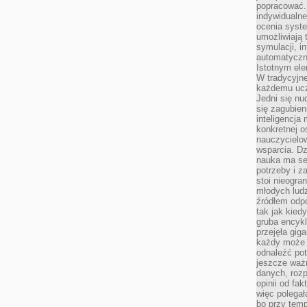
popracować. 
indywidualn
ocenia syst
umożliwiają 
symulacji, i
automatyczn
Istotnym ele
W tradycyjne
każdemu ucz
Jedni się nu
się zagubien
inteligencja
konkretnej 
nauczycielow
wsparcia. Dz
nauka ma se
potrzeby i z
stoi nieogra
młodych lud
źródłem odpo
tak jak kied
gruba encykl
przejęła gig
każdy może 
odnaleźć pot
jeszcze ważn
danych, rozp
opinii od fa
więc polegał
bo przy temp