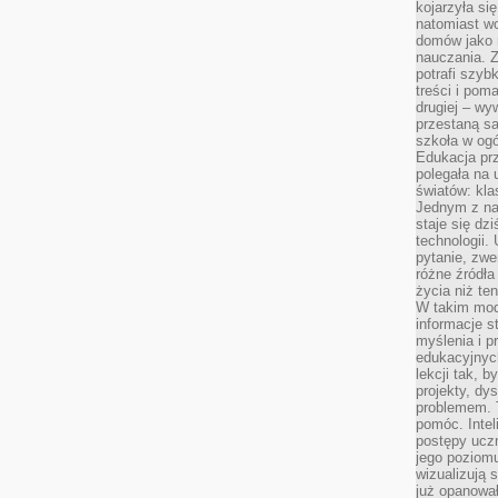
kojarzyła się
natomiast wc
domów jako r
nauczania. Z
potrafi szyb
treści i po
drugiej – wy
przestaną sa
szkoła w og
Edukacja prz
polegała na
światów: kla
Jednym z na
staje się dz
technologii.
pytanie, zw
różne źródła
życia niż ten
W takim mod
informacje s
myślenia i 
edukacyjnych
lekcji tak, 
projekty, dy
problemem. 
pomóc. Intel
postępy ucz
jego poziomu
wizualizują 
już opanowa