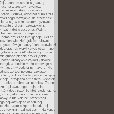
Jej zadaniem stanie się raczej
 ucznia w zestaw nawyków:
 zadawania pytań, budowania
pracy w grupie, odporności na stres
tycznego rozwijania się przez całe
nie da się w pełni zautomatyzować, bo
ontaktu z drugim człowiekiem,
empatii i doświadczenia. Ważną
 będzie również umiejętność
 samą sztuczną inteligencją. Uczeń
powinien wiedzieć, jak formułować
a systemów, jak łączyć ich odpowiedzi
edzą oraz jak weryfikować otrzymane
„alfabetyzacja AI” stanie się równie
umiejętność pisania czy czytania.
 potrafi kreatywnie wykorzystywać
 narzędzia, będzie miała przewagę na
 w nauce i w codziennym życiu. Nie
ednak, że technologia rozwiąże
roblemy szkoły. Nadal potrzebne będą
elacje, przyjazna atmosfera, wsparcie
i troska o dobrostan uczniów. Żaden
 zastąpi uważnego spojrzenia
 który dostrzeże, że ktoś siedzi cicho,
 dzień, albo że konflikt w klasie
wy, a nie kolejnej prezentacji.
ego najważniejsze w edukacji
będzie mądre połączenie ludzkiej
 z cyfrowymi możliwościami. Na końcu
yć, że zmienia się również rola