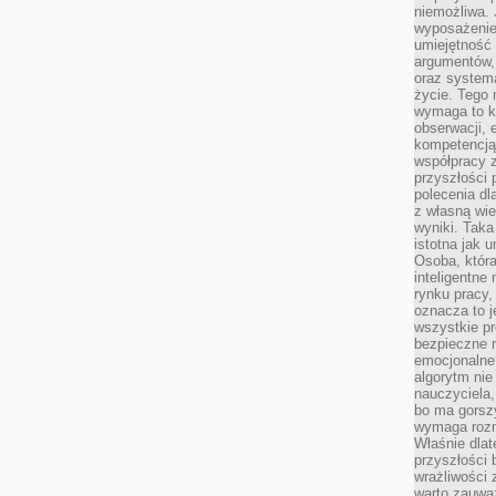
niemożliwa. 
wyposażenie
umiejętność
argumentów, 
oraz systema
życie. Tego 
wymaga to k
obserwacji, 
kompetencją
współpracy z
przyszłości 
polecenia dl
z własną wi
wyniki. Taka 
istotna jak 
Osoba, która
inteligentne
rynku pracy,
oznacza to j
wszystkie p
bezpieczne r
emocjonalne 
algorytm nie
nauczyciela,
bo ma gorszy
wymaga rozmo
Właśnie dlat
przyszłości 
wrażliwości
warto zauważ