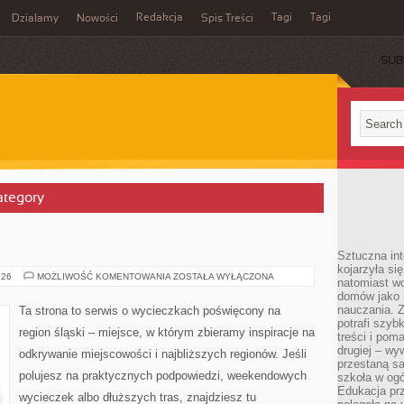
Redakcja
Tagi
Tagi
Działamy
Nowości
Spis Treści
SUB
Ć
ategory
Sztuczna int
kojarzyła się
CHORZÓW
026
MOŻLIWOŚĆ KOMENTOWANIA
ZOSTAŁA WYŁĄCZONA
natomiast wc
domów jako r
nauczania. Z
Ta strona to serwis o wycieczkach poświęcony na
potrafi szyb
region śląski – miejsce, w którym zbieramy inspiracje na
treści i po
drugiej – wy
odkrywanie miejscowości i najbliższych regionów. Jeśli
przestaną sa
polujesz na praktycznych podpowiedzi, weekendowych
szkoła w og
Edukacja prz
wycieczek albo dłuższych tras, znajdziesz tu