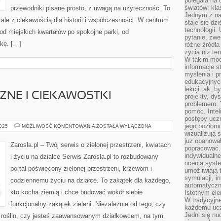
polegała na
światów: kla
przewodniki pisane prosto, z uwagą na użyteczność. To
Jednym z na
ale z ciekawością dla historii i współczesności. W centrum
staje się dz
technologii.
 od miejskich kwartałów po spokojne parki, od
pytanie, zw
ukę. […]
różne źródła
życia niż ten
W takim mod
informacje s
myślenia i 
edukacyjnych
lekcji tak, 
NE I CIEKAWOSTKI
projekty, dy
problemem. 
pomóc. Intel
postępy ucz
jego poziomu
OGRODY
2025
MOŻLIWOŚĆ KOMENTOWANIA
ZOSTAŁA WYŁĄCZONA
SPOŁECZNE
wizualizują 
I
już opanowa
CIEKAWOSTKI
Zarosla.pl – Twój serwis o zielonej przestrzeni, kwiatach
OGRODNICZE
popracować. 
indywidualn
i życiu na działce Serwis Zarosla.pl to rozbudowany
ocenia syst
portal poświęcony zielonej przestrzeni, krzewom i
umożliwiają 
symulacji, i
codziennemu życiu na działce. To zakątek dla każdego,
automatyczn
kto kocha ziemią i chce budować wokół siebie
Istotnym ele
W tradycyjne
funkcjonalny zakątek zieleni. Niezależnie od tego, czy
każdemu ucz
Jedni się nu
e roślin, czy jesteś zaawansowanym działkowcem, na tym