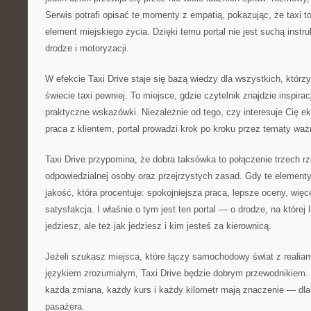
Serwis potrafi opisać te momenty z empatią, pokazując, że taxi to 
element miejskiego życia. Dzięki temu portal nie jest suchą instruk
drodze i motoryzacji.
W efekcie Taxi Drive staje się bazą wiedzy dla wszystkich, którz
świecie taxi pewniej. To miejsce, gdzie czytelnik znajdzie inspirac
praktyczne wskazówki. Niezależnie od tego, czy interesuje Cię ek
praca z klientem, portal prowadzi krok po kroku przez tematy waż
Taxi Drive przypomina, że dobra taksówka to połączenie trzech r
odpowiedzialnej osoby oraz przejrzystych zasad. Gdy te elementy
jakość, która procentuje: spokojniejsza praca, lepsze oceny, więc
satysfakcja. I właśnie o tym jest ten portal — o drodze, na której l
jedziesz, ale też jak jedziesz i kim jesteś za kierownicą.
Jeżeli szukasz miejsca, które łączy samochodowy świat z realiam
językiem zrozumiałym, Taxi Drive będzie dobrym przewodnikiem. T
każda zmiana, każdy kurs i każdy kilometr mają znaczenie — dla a
pasażera.