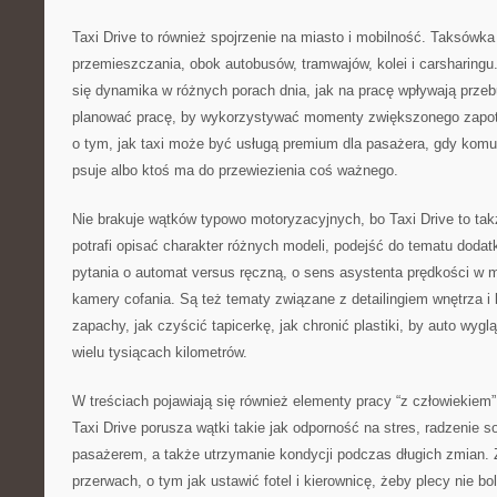
Taxi Drive to również spojrzenie na miasto i mobilność. Taksówk
przemieszczania, obok autobusów, tramwajów, kolei i carsharingu.
się dynamika w różnych porach dnia, jak na pracę wpływają przeb
planować pracę, by wykorzystywać momenty zwiększonego zapotr
o tym, jak taxi może być usługą premium dla pasażera, gdy komu
psuje albo ktoś ma do przewiezienia coś ważnego.
Nie brakuje wątków typowo motoryzacyjnych, bo Taxi Drive to tak
potrafi opisać charakter różnych modeli, podejść do tematu dodat
pytania o automat versus ręczną, o sens asystenta prędkości w 
kamery cofania. Są też tematy związane z detailingiem wnętrza i 
zapachy, jak czyścić tapicerkę, jak chronić plastiki, by auto wygl
wielu tysiącach kilometrów.
W treściach pojawiają się również elementy pracy “z człowiekiem”, 
Taxi Drive porusza wątki takie jak odporność na stres, radzenie 
pasażerem, a także utrzymanie kondycji podczas długich zmian. 
przerwach, o tym jak ustawić fotel i kierownicę, żeby plecy nie bo