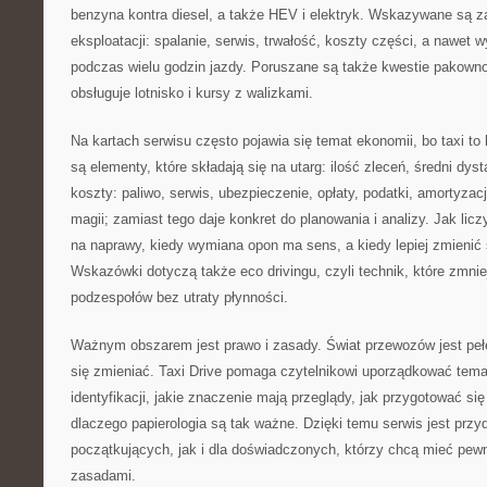
benzyna kontra diesel, a także HEV i elektryk. Wskazywane są za
eksploatacji: spalanie, serwis, trwałość, koszty części, a nawet 
podczas wielu godzin jazdy. Poruszane są także kwestie pakownoś
obsługuje lotnisko i kursy z walizkami.
Na kartach serwisu często pojawia się temat ekonomii, bo taxi t
są elementy, które składają się na utarg: ilość zleceń, średni dys
koszty: paliwo, serwis, ubezpieczenie, opłaty, podatki, amortyzacj
magii; zamiast tego daje konkret do planowania i analizy. Jak lic
na naprawy, kiedy wymiana opon ma sens, a kiedy lepiej zmienić st
Wskazówki dotyczą także eco drivingu, czyli technik, które zmnie
podzespołów bez utraty płynności.
Ważnym obszarem jest prawo i zasady. Świat przewozów jest pełen
się zmieniać. Taxi Drive pomaga czytelnikowi uporządkować temat
identyfikacji, jakie znaczenie mają przeglądy, jak przygotować się
dlaczego papierologia są tak ważne. Dzięki temu serwis jest przy
początkujących, jak i dla doświadczonych, którzy chcą mieć pewn
zasadami.