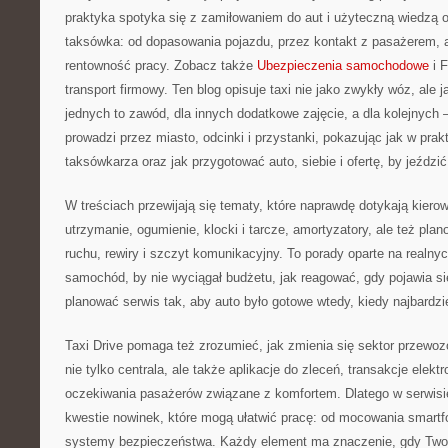
praktyka spotyka się z zamiłowaniem do aut i użyteczną wiedzą 
taksówka: od dopasowania pojazdu, przez kontakt z pasażerem, a
rentowność pracy. Zobacz także
Ubezpieczenia samochodowe
i 
transport firmowy. Ten blog opisuje taxi nie jako zwykły wóz, ale j
jednych to zawód, dla innych dodatkowe zajęcie, a dla kolejnych —
prowadzi przez miasto, odcinki i przystanki, pokazując jak w pra
taksówkarza oraz jak przygotować auto, siebie i ofertę, by jeździć 
W treściach przewijają się tematy, które naprawdę dotykają kiero
utrzymanie, ogumienie, klocki i tarcze, amortyzatory, ale też pla
ruchu, rewiry i szczyt komunikacyjny. To porady oparte na realny
samochód, by nie wyciągał budżetu, jak reagować, gdy pojawia się
planować serwis tak, aby auto było gotowe wtedy, kiedy najbardzi
Taxi Drive pomaga też zrozumieć, jak zmienia się sektor przewoz
nie tylko centrala, ale także aplikacje do zleceń, transakcje elektr
oczekiwania pasażerów związane z komfortem. Dlatego w serwisi
kwestie nowinek, które mogą ułatwić pracę: od mocowania smart
systemy bezpieczeństwa. Każdy element ma znaczenie, gdy Twoje