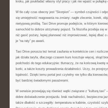
kroku, jak poukładać własny styl pracy i jak nie wpaść w pułapkę
W tle cały czas obecny jest “Skorpion” — symbol czujności i odpo
się umiejętność reagowania na zmiany: nagłe zlecenie, korek, obj
nietypową prośbą. Taxi Drive promuje podejście, w którym kierow
samochód to dobrze utrzymany pojazd. Ta filozofia przebija się w 
niż gasić pożary, lepiej planować niż improwizować, lepiej dbać o 
je “na raty” po awarii.
Taxi Drive porusza też temat zaufania w kontekście cen i rozlicz
jak działa taryfa, dlaczego czasem kurs kosztuje więcej, skąd bio
podchodzi do tego edukacyjnie: tłumaczy, że na końcową kwotę w
korki, a także koszty prowadzenia działalności. Uczy, że przejrz
lojalność. Dzięki temu portal jest czytelny nie tylko dla kierowców,
być bardziej świadomymi pasażerami.
W serwisie przewijają się również wątki związane z “kulturą taxi” 
dobre doświadczenie przejazdu. brak nachalności, bezpieczna j
także dbałość o szczegóły: temperatura w kabinie, czystość szyb