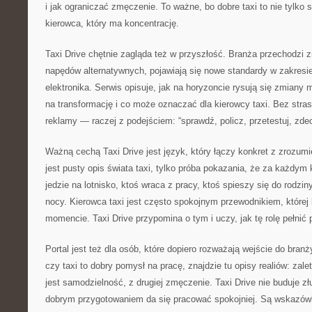
i jak ograniczać zmęczenie. To ważne, bo dobre taxi to nie tylko
kierowca, który ma koncentrację.
Taxi Drive chętnie zagląda też w przyszłość. Branża przechodzi z
napędów alternatywnych, pojawiają się nowe standardy w zakresie e
elektronika. Serwis opisuje, jak na horyzoncie rysują się zmiany 
na transformację i co może oznaczać dla kierowcy taxi. Bez stras
reklamy — raczej z podejściem: “sprawdź, policz, przetestuj, zdec
Ważną cechą Taxi Drive jest język, który łączy konkret z zrozumi
jest pusty opis świata taxi, tylko próba pokazania, że za każdym k
jedzie na lotnisko, ktoś wraca z pracy, ktoś spieszy się do rodzi
nocy. Kierowca taxi jest często spokojnym przewodnikiem, której
momencie. Taxi Drive przypomina o tym i uczy, jak tę rolę pełnić p
Portal jest też dla osób, które dopiero rozważają wejście do branż
czy taxi to dobry pomysł na pracę, znajdzie tu opisy realiów: zalet
jest samodzielność, z drugiej zmęczenie. Taxi Drive nie buduje zł
dobrym przygotowaniem da się pracować spokojniej. Są wskazówki