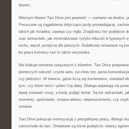
biurem.
Ważnym filarem Taxi Drive jest pewność — zarówno na drodze, jak
Poruszane są zagadnienia dotyczące jazdy przewidującej, zachow
takich jak mżawka, zawieja czy mgła. Znajdziesz też podejście 
oraz wskazówki, jak minimalizować ryzyko stłuczki w typowych sy
ruchu, węzeł, przejście dla pieszych. Dodatkowo omawiane są k
bo praca kierowcy taxi to także wizytówka.
Nie brakuje tematów związanych z klientem. Taxi Drive podpowi
pierwszych sekund: czyste auto, życzliwy ton, jasna komunikacja
czy płatności. W świecie, gdzie liczą się komentarze, standard 
tym, czy klient wróci i poleci Cię dalej. Dlatego pojawiają się po
lepiej zostawić ciszę, a kiedy podjąć temat. Są też wskazówki, j
momenty: spóźnienie, zmiana adresu, nieporozumienia, czy zwykł
zmianie.
Taxi Drive pokazuje motoryzację z perspektywy pracy, dlatego du
samochodu do taxi. Omawiane są różne podejścia: świeży egzempl