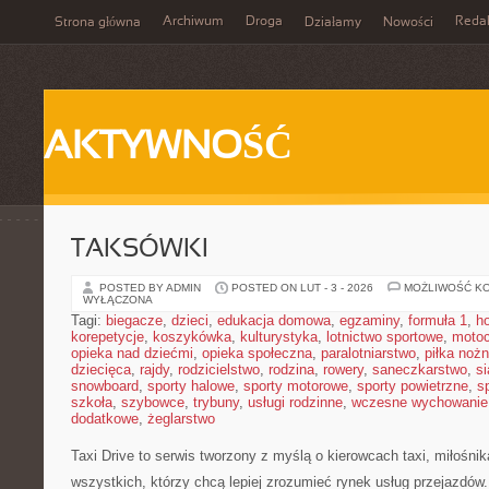
Archiwum
Droga
Reda
Strona główna
Działamy
Nowości
AKTYWNOŚĆ
TAKSÓWKI
POSTED BY ADMIN
POSTED ON LUT - 3 - 2026
MOŻLIWOŚĆ K
WYŁĄCZONA
Tagi:
biegacze
,
dzieci
,
edukacja domowa
,
egzaminy
,
formuła 1
,
h
korepetycje
,
koszykówka
,
kulturystyka
,
lotnictwo sportowe
,
motoc
opieka nad dziećmi
,
opieka społeczna
,
paralotniarstwo
,
piłka noż
dziecięca
,
rajdy
,
rodzicielstwo
,
rodzina
,
rowery
,
saneczkarstwo
,
s
snowboard
,
sporty halowe
,
sporty motorowe
,
sporty powietrzne
,
s
szkoła
,
szybowce
,
trybuny
,
usługi rodzinne
,
wczesne wychowanie
dodatkowe
,
żeglarstwo
Taxi Drive to serwis tworzony z myślą o kierowcach taxi, miłośni
wszystkich, którzy chcą lepiej zrozumieć rynek usług przejazdów