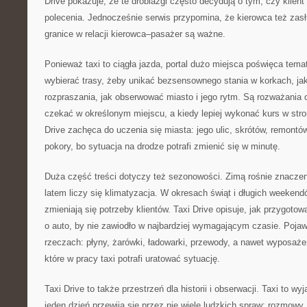
Drive pokazuje, że te drobiazgi często decydują o tym, czy klient 
polecenia. Jednocześnie serwis przypomina, że kierowca też zas
granice w relacji kierowca–pasażer są ważne.
Ponieważ taxi to ciągła jazda, portal dużo miejsca poświęca tem
wybierać trasy, żeby unikać bezsensownego stania w korkach, jak
rozpraszania, jak obserwować miasto i jego rytm. Są rozważania o
czekać w określonym miejscu, a kiedy lepiej wykonać kurs w stron
Drive zachęca do uczenia się miasta: jego ulic, skrótów, remontó
pokory, bo sytuacja na drodze potrafi zmienić się w minutę.
Duża część treści dotyczy też sezonowości. Zimą rośnie znacze
latem liczy się klimatyzacja. W okresach świąt i długich weekend
zmieniają się potrzeby klientów. Taxi Drive opisuje, jak przygotowa
o auto, by nie zawiodło w najbardziej wymagającym czasie. Pojaw
rzeczach: płyny, żarówki, ładowarki, przewody, a nawet wyposaże
które w pracy taxi potrafi uratować sytuację.
Taxi Drive to także przestrzeń dla historii i obserwacji. Taxi to w
jeden dzień przewija się przez nie wiele ludzkich spraw: rozmowy,