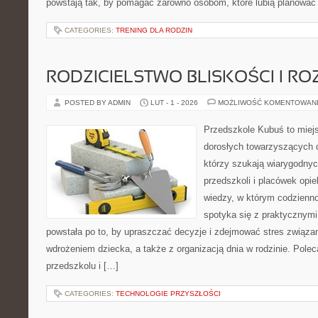
powstają tak, by pomagać zarówno osobom, które lubią planować
CATEGORIES:
TRENING DLA RODZIN
RODZICIELSTWO BLISKOŚCI I RO
POSTED BY ADMIN
LUT - 1 - 2026
MOŻLIWOŚĆ KOMENTOWAN
Przedszkole Kubuś to miej
dorosłych towarzyszących 
którzy szukają wiarygodnyc
przedszkoli i placówek opie
wiedzy, w którym codzienno
spotyka się z praktycznym
powstała po to, by upraszczać decyzje i zdejmować stres związ
wdrożeniem dziecka, a także z organizacją dnia w rodzinie. Pole
przedszkolu i […]
CATEGORIES:
TECHNOLOGIE PRZYSZŁOŚCI