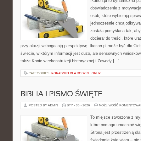
Ikarion.pl to dynamiczna pl
doświadczenie z motywacją
osób, które wybierają spraw
jednocześnie chcą odkrywa
została pomyślana tak, aby 
docierał do treści, które uł
przy okazji wzbogacają perspektywę. Ikarion.pl może być dla Cie
świecie, w którym informacji jest dużo, ale sensownych wniosków
także Konie w rekonstrukcji historycznej i Zawody […]
CATEGORIES:
PORADNIKI DLA RODZIN I GRUP
BIBLIA I PISMO ŚWIĘTE
POSTED BY ADMIN
STY - 30 - 2026
MOŻLIWOŚĆ KOMENTOWA
To miejsce stworzone z myś
które pomaga umacniać wię
Strona jest przestrzenią dla
świadomie żyją wiarą – nie 