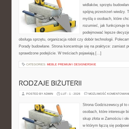
widlaków, sprzętu budowlan
spójną przestrzeń wiedzy. 
myślą o osobach, które chc
rozumieć, jak funkcjonuje te
podejmować lepsze decyzje
obsługa sprzętu, organizacja robót czy dobór technologii. Poleca
Porady budowlane. Strona koncentruje się na praktyce: zamiast p
sprawdzone podejście. W treściach pojawiają […]
CATEGORIES:
MEBLE PREMIUM I DESIGNERSKIE
RODZAJE BIŻUTERII
POSTED BY ADMIN
LUT - 1 - 2026
MOŻLIWOŚĆ KOMENTOWAN
Strona Godziszewscy.pl to 
osobach, które interesuje bi
skup złota w Zamościu i oko
w którym łączą się podpowi