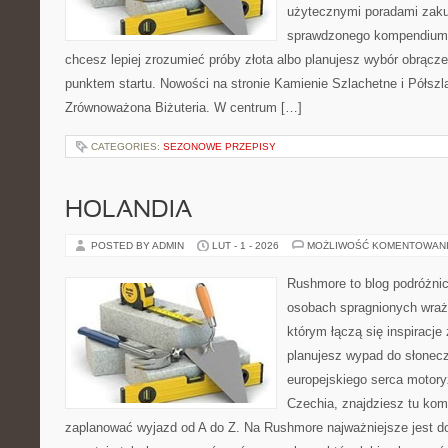
użytecznymi poradami zaku
sprawdzonego kompendium p
chcesz lepiej zrozumieć próby złota albo planujesz wybór obrącze
punktem startu. Nowości na stronie Kamienie Szlachetne i Półszla
Zrównoważona Biżuteria. W centrum […]
CATEGORIES:
SEZONOWE PRZEPISY
HOLANDIA
POSTED BY ADMIN
LUT - 1 - 2026
MOŻLIWOŚĆ KOMENTOWAN
Rushmore to blog podróżnic
osobach spragnionych wraże
którym łączą się inspiracje
planujesz wypad do słoneczne
europejskiego serca motoryza
Czechia, znajdziesz tu komp
zaplanować wyjazd od A do Z. Na Rushmore najważniejsze jest d