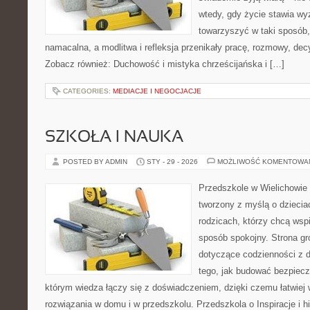
wtedy, gdy życie stawia wyz
towarzyszyć w taki sposób
namacalna, a modlitwa i refleksja przenikały pracę, rozmowy, decy
Zobacz również: Duchowość i mistyka chrześcijańska i […]
CATEGORIES:
MEDIACJE I NEGOCJACJE
SZKOŁA I NAUKA
POSTED BY ADMIN
STY - 29 - 2026
MOŻLIWOŚĆ KOMENTOWA
Przedszkole w Wielichowie 
tworzony z myślą o dziecia
rodzicach, którzy chcą wsp
sposób spokojny. Strona g
dotyczące codzienności z d
tego, jak budować bezpiecz
którym wiedza łączy się z doświadczeniem, dzięki czemu łatwiej
rozwiązania w domu i w przedszkolu. Przedszkola o Inspiracje i hi