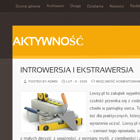
Archiwum
Droga
Reda
Strona główna
Działamy
Nowości
AKTYWNOŚĆ
INTROWERSJA I EKSTRAWERSJA
POSTED BY ADMIN
LUT - 6 - 2026
MOŻLIWOŚĆ KOMENTOWAN
Lovsy.pl to zakątek wypełn
czułość przenika się z cod
chwile w pamiątkę serca. To
też dla praktycznych, którzy
wyrażenia uczuć. Lovsy.pl 
– zamiast tego opowiada, że
z małych decyzji: z uważności, z wymiany myśli, z cierpliwości i 