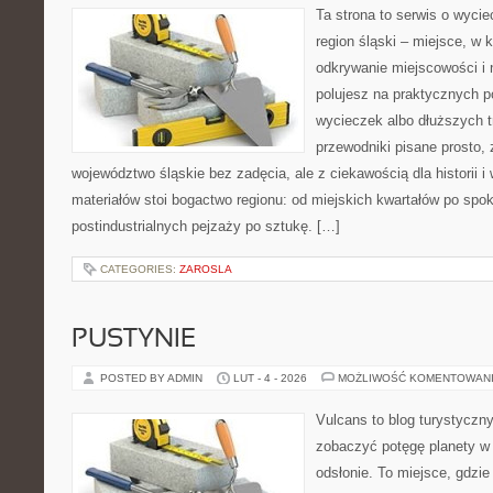
Ta strona to serwis o wyci
region śląski – miejsce, w 
odkrywanie miejscowości i n
polujesz na praktycznych 
wycieczek albo dłuższych t
przewodniki pisane prosto,
województwo śląskie bez zadęcia, ale z ciekawością dla historii 
materiałów stoi bogactwo regionu: od miejskich kwartałów po spok
postindustrialnych pejzaży po sztukę. […]
CATEGORIES:
ZAROSLA
PUSTYNIE
POSTED BY ADMIN
LUT - 4 - 2026
MOŻLIWOŚĆ KOMENTOWAN
Vulcans to blog turystyczny
zobaczyć potęgę planety w j
odsłonie. To miejsce, gdzie