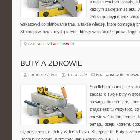
o cieple wnętrza planety, a 
każdym zakrętem szlaku. Je
źródła erupcyjne oraz kaska
wskazówki do planowania tras, a także wiedzę, które pomagają p
Strona powstała z myślą o tych, którzy wolą ścieżki prowadzące 
CATEGORIES:
EXCELRAPORT
BUTY A ZDROWIE
POSTED BY ADMIN
LUT - 3 - 2026
MOŻLIWOŚĆ KOMENTOWAN
Spadlabuta to miejsce stwo
zadbać o swoje buty w spos
stawiasz na estetykę, komfo
znajdziesz tu wszystko, co
obuwia w świetnej formie. 
tematu, dzięki któremu codz
się przyjemna, a efekty widać od razu. Kategorie to: Buty a zdrow
Dobre buty potrafi wytrzymać naprawdę długo, ale […]