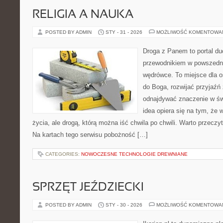
RELIGIA A NAUKA
POSTED BY ADMIN
STY - 31 - 2026
MOŻLIWOŚĆ KOMENTOWA
Droga z Panem to portal d
przewodnikiem w powszedni
wędrówce. To miejsce dla os
do Boga, rozwijać przyjaźń
odnajdywać znaczenie w świ
idea opiera się na tym, że 
życia, ale drogą, którą można iść chwila po chwili. Warto przeczy
Na kartach tego serwisu pobożność […]
CATEGORIES:
NOWOCZESNE TECHNOLOGIE DREWNIANE
SPRZĘT JEŹDZIECKI
POSTED BY ADMIN
STY - 30 - 2026
MOŻLIWOŚĆ KOMENTOWA