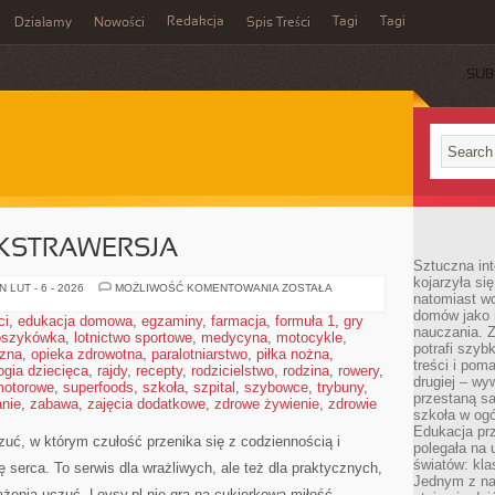
Redakcja
Tagi
Tagi
Działamy
Nowości
Spis Treści
SUB
Ć
EKSTRAWERSJA
Sztuczna int
kojarzyła się
INTROWERSJA
 LUT - 6 - 2026
MOŻLIWOŚĆ KOMENTOWANIA
ZOSTAŁA
natomiast wc
I
EKSTRAWERSJA
domów jako r
ci
,
edukacja domowa
,
egzaminy
,
farmacja
,
formuła 1
,
gry
nauczania. Z
oszykówka
,
lotnictwo sportowe
,
medycyna
,
motocykle
,
potrafi szyb
czna
,
opieka zdrowotna
,
paralotniarstwo
,
piłka nożna
,
treści i po
ogia dziecięca
,
rajdy
,
recepty
,
rodzicielstwo
,
rodzina
,
rowery
,
drugiej – wy
motorowe
,
superfoods
,
szkoła
,
szpital
,
szybowce
,
trybuny
,
przestaną sa
nie
,
zabawa
,
zajęcia dodatkowe
,
zdrowe żywienie
,
zdrowie
szkoła w og
Edukacja prz
zuć, w którym czułość przenika się z codziennością i
polegała na
światów: kla
 serca. To serwis dla wrażliwych, ale też dla praktycznych,
Jednym z na
rażenia uczuć. Lovsy.pl nie gra na cukierkową miłość –