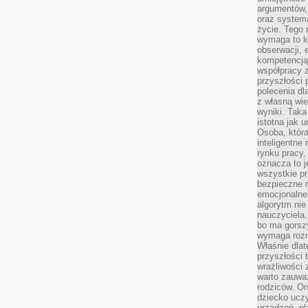
argumentów, 
oraz systema
życie. Tego 
wymaga to k
obserwacji, 
kompetencją
współpracy z
przyszłości 
polecenia dl
z własną wi
wyniki. Taka 
istotna jak 
Osoba, która
inteligentne
rynku pracy,
oznacza to j
wszystkie p
bezpieczne r
emocjonalne 
algorytm nie
nauczyciela,
bo ma gorszy
wymaga rozmo
Właśnie dlat
przyszłości 
wrażliwości
warto zauważ
rodziców. On
dziecko uczy
urządzeń, pla