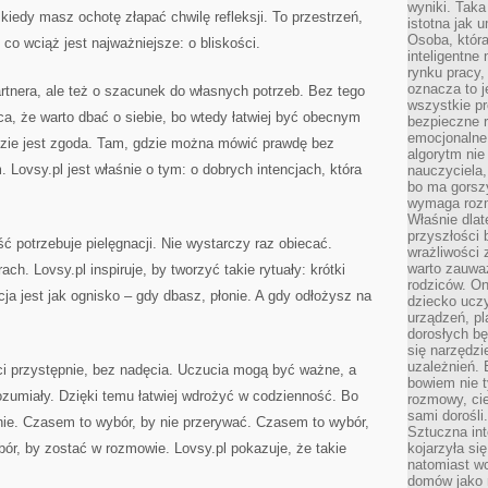
wyniki. Taka 
kiedy masz ochotę złapać chwilę refleksji. To przestrzeń,
istotna jak 
Osoba, która
co wciąż jest najważniejsze: o bliskości.
inteligentne
rynku pracy,
oznacza to j
rtnera, ale też o szacunek do własnych potrzeb. Bez tego
wszystkie p
ca, że warto dbać o siebie, bo wtedy łatwiej być obecnym
bezpieczne r
emocjonalne 
gdzie jest zgoda. Tam, gdzie można mówić prawdę bez
algorytm nie
. Lovsy.pl jest właśnie o tym: o dobrych intencjach, która
nauczyciela,
bo ma gorszy
wymaga rozmo
Właśnie dlat
przyszłości 
ść potrzebuje pielęgnacji. Nie wystarczy raz obiecać.
wrażliwości
warto zauważ
h. Lovsy.pl inspiruje, by tworzyć takie rytuały: krótki
rodziców. On
cja jest jak ognisko – gdy dbasz, płonie. A gdy odłożysz na
dziecko uczy
urządzeń, pla
dorosłych bę
się narzędzi
uzależnień. 
ści przystępnie, bez nadęcia. Uczucia mogą być ważne, a
bowiem nie t
zumiały. Dzięki temu łatwiej wdrożyć w codzienność. Bo
rozmowy, cie
sami dorośli.
łanie. Czasem to wybór, by nie przerywać. Czasem to wybór,
Sztuczna int
ór, by zostać w rozmowie. Lovsy.pl pokazuje, że takie
kojarzyła się
natomiast wc
domów jako r