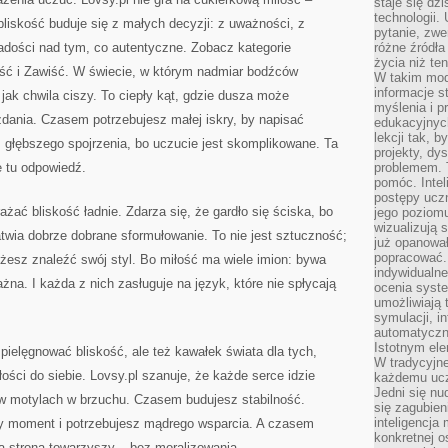
staje się dz
technologii.
bliskość buduje się z małych decyzji: z uważności, z
pytanie, zw
 radości nad tym, co autentyczne. Zobacz kategorie
różne źródła
życia niż ten
ść i Zawiść. W świecie, w którym nadmiar bodźców
W takim mod
informacje s
jak chwila ciszy. To ciepły kąt, gdzie dusza może
myślenia i 
zdania. Czasem potrzebujesz małej iskry, by napisać
edukacyjnych
lekcji tak, 
łębszego spojrzenia, bo uczucie jest skomplikowane. Ta
projekty, dy
e tu odpowiedź.
problemem. 
pomóc. Intel
postępy ucz
żać bliskość ładnie. Zdarza się, że gardło się ściska, bo
jego poziomu
wizualizują 
atwia dobrze dobrane sformułowanie. To nie jest sztuczność;
już opanowa
popracować. 
żesz znaleźć swój styl. Bo miłość ma wiele imion: bywa
indywidualn
na. I każda z nich zasługuje na język, które nie spłycają
ocenia syst
umożliwiają 
symulacji, i
automatyczn
Istotnym ele
pielęgnować bliskość, ale też kawałek świata dla tych,
W tradycyjne
łości do siebie. Lovsy.pl szanuje, że każde serce idzie
każdemu ucz
Jedni się nu
 motylach w brzuchu. Czasem budujesz stabilność.
się zagubien
inteligencja
y moment i potrzebujesz mądrego wsparcia. A czasem
konkretnej 
a strona towarzyszy – bez moralizowania.