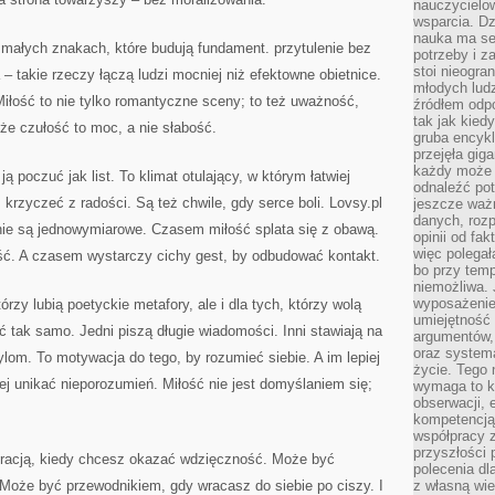
nauczycielow
wsparcia. Dz
nauka ma se
 małych znakach, które budują fundament. przytulenie bez
potrzeby i z
stoi nieogra
 takie rzeczy łączą ludzi mocniej niż efektowne obietnice.
młodych lud
Miłość to nie tylko romantyczne sceny; to też uważność,
źródłem odpo
tak jak kied
 że czułość to moc, a nie słabość.
gruba encykl
przejęła gig
każdy może 
ą poczuć jak list. To klimat otulający, w którym łatwiej
odnaleźć pot
krzyczeć z radości. Są też chwile, gdy serce boli. Lovsy.pl
jeszcze ważn
danych, rozp
 nie są jednowymiarowe. Czasem miłość splata się z obawą.
opinii od fa
więc polegał
ość. A czasem wystarczy cichy gest, by odbudować kontakt.
bo przy temp
niemożliwa. 
wyposażenie
tórzy lubią poetyckie metafory, ale i dla tych, którzy wolą
umiejętność
ć tak samo. Jedni piszą długie wiadomości. Inni stawiają na
argumentów, 
oraz systema
ylom. To motywacja do tego, by rozumieć siebie. A im lepiej
życie. Tego 
iej unikać nieporozumień. Miłość nie jest domyślaniem się;
wymaga to k
obserwacji, 
kompetencją
współpracy z
przyszłości 
piracją, kiedy chcesz okazać wdzięczność. Może być
polecenia dl
. Może być przewodnikiem, gdy wracasz do siebie po ciszy. I
z własną wi