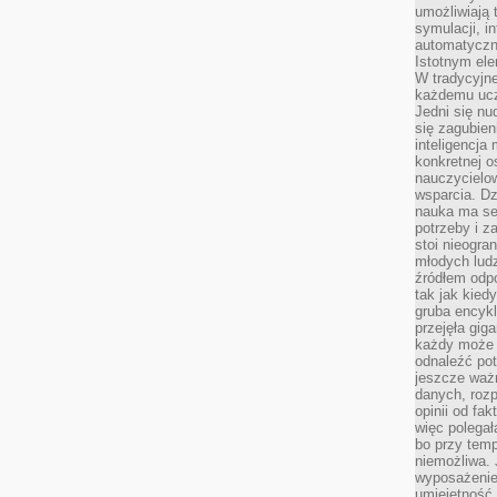
umożliwiają 
symulacji, i
automatyczn
Istotnym ele
W tradycyjne
każdemu ucz
Jedni się nu
się zagubien
inteligencja
konkretnej 
nauczycielow
wsparcia. Dz
nauka ma se
potrzeby i z
stoi nieogra
młodych lud
źródłem odpo
tak jak kied
gruba encykl
przejęła gig
każdy może 
odnaleźć pot
jeszcze ważn
danych, rozp
opinii od fa
więc polegał
bo przy temp
niemożliwa. 
wyposażenie
umiejętność