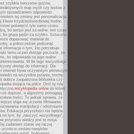
też szybkie tworzenie quizów,
nteraktywnych map myśli czy testów z
ym sprawdzaniem odpowiedzi.
mentem tej zmiany jest personalizacja.
j klasie trzydziestoosobowej trudno
niowi poświęcić tyle samo czasu.
dzą, bo tempo jest za wolne, inni czują
i, bo grupa pędzi za szybko. Sztuczna
 może dopasować materiał do
osoby, a jednocześnie podsunąć
i informacje o tym, kto potrzebuje
ięki temu uczeń dostaje poczucie, że
ns, bo odpowiada na jego realne
ainteresowania. W tle tego wszystkiego
niczony dostęp do informacji. Dla
zi internet bywa oczywistym pierwszym
wiedzi na wszystkie pytania, trochę
yś dobrze zaopatrzona biblioteka czy
opedia stojąca na półce. Dziś tę rolę
antyczna
encyklopedia online
do której
coś dopisać, a algorytmy pomagają
rzebne treści. To jednak sprawia, że
iejsze staje się uczenie filtrowania
oznawania manipulacji i odróżniania
któw. Edukacja przyszłości nie będzie
a na tym, by „nauczyć wszystkiego”,
ie przyrostu wiedzy jest to misja
Jej zadaniem stanie się raczej
 ucznia w zestaw nawyków:
 zadawania pytań, budowania