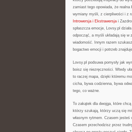
zamiast tego opowiada, że realna 
wymiany myśli, z cierpliwości i z
Introwersja i Ekstrawersja
i Zazdro
spłaszcza emocje, Lovsy.pl działa 
odpocząć, a myśli układają się w 
wiadomość. Innym razem szukasz g
bogactwo emocji i potrzeb znajduj
Lovsy.pl podsuwa pomysły jak wyra
boisz się niezręczności. Wtedy uł
to raczej mapa, dzięki któremu mo
cicha, bywa codzienna, bywa odważ
tego, co ważne.
To zakątek dla dwojga, które chcą 
którzy szukają, którzy uczą się mi
własnym rytmem. Czasem jesteś w
Czasem przechodzisz przez trudn
chcesz po prostu poczuć ciepło. T