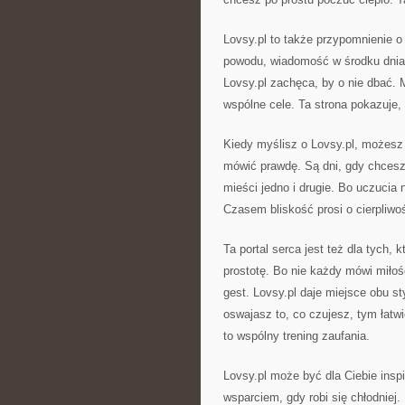
Lovsy.pl to także przypomnienie o
powodu, wiadomość w środku dnia –
Lovsy.pl zachęca, by o nie dbać. 
wspólne cele. Ta strona pokazuje,
Kiedy myślisz o Lovsy.pl, możesz j
mówić prawdę. Są dni, gdy chcesz 
mieści jedno i drugie. Bo uczucia
Czasem bliskość prosi o cierpliw
Ta portal serca jest też dla tych, k
prostotę. Bo nie każdy mówi miłoś
gest. Lovsy.pl daje miejsce obu st
oswajasz to, co czujesz, tym łatw
to wspólny trening zaufania.
Lovsy.pl może być dla Ciebie ins
wsparciem, gdy robi się chłodniej