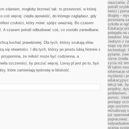
nauczania. Z
potrafi szyb
nym zdaniem, mogłoby brzmieć tak: to przestrzeń, w której
treści i po
drugiej – wy
to coś więcej: ciepła opowieść, do którego zaglądasz, gdy
przestaną sa
ifest czułości, który mówi: spójrz uważniej. Bo czasem
szkoła w og
Edukacja prz
ź. A czasem potrafi odbudować coś, co zostało zaniedbane.
polegała na
światów: kla
Jednym z na
y chcą kochać prawdziwiej. Dla tych, którzy szukają słów,
staje się dz
zą się otwartości. I dla tych, którzy po prostu lubią historie z
technologii.
pytanie, zw
o przypomina, że miłość może być codzienna, a
różne źródła
życia niż ten
ila szczerości, by poczuć więcej. Lovsy.pl jest po to, byś
W takim mod
lsy, które zamieniają tęsknotę w bliskość.
informacje s
myślenia i 
edukacyjnych
lekcji tak, 
projekty, dy
problemem. 
pomóc. Intel
postępy ucz
jego poziomu
wizualizują 
już opanowa
popracować. 
indywidualn
ocenia syst