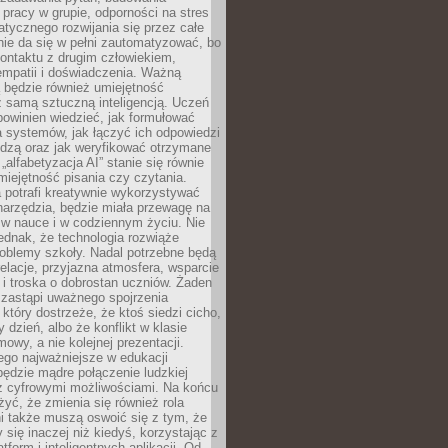
pracy w grupie, odporności na stres
tycznego rozwijania się przez całe
nie da się w pełni zautomatyzować, bo
ontaktu z drugim człowiekiem,
empatii i doświadczenia. Ważną
 będzie również umiejętność
 samą sztuczną inteligencją. Uczeń
powinien wiedzieć, jak formułować
a systemów, jak łączyć ich odpowiedzi
edzą oraz jak weryfikować otrzymane
„alfabetyzacja AI” stanie się równie
umiejętność pisania czy czytania.
 potrafi kreatywnie wykorzystywać
 narzędzia, będzie miała przewagę na
 w nauce i w codziennym życiu. Nie
ednak, że technologia rozwiąże
roblemy szkoły. Nadal potrzebne będą
elacje, przyjazna atmosfera, wsparcie
i troska o dobrostan uczniów. Żaden
 zastąpi uważnego spojrzenia
 który dostrzeże, że ktoś siedzi cicho,
 dzień, albo że konflikt w klasie
wy, a nie kolejnej prezentacji.
ego najważniejsze w edukacji
będzie mądre połączenie ludzkiej
 z cyfrowymi możliwościami. Na końcu
yć, że zmienia się również rola
i także muszą oswoić się z tym, że
 się inaczej niż kiedyś, korzystając z
tform i inteligentnych aplikacji. Od