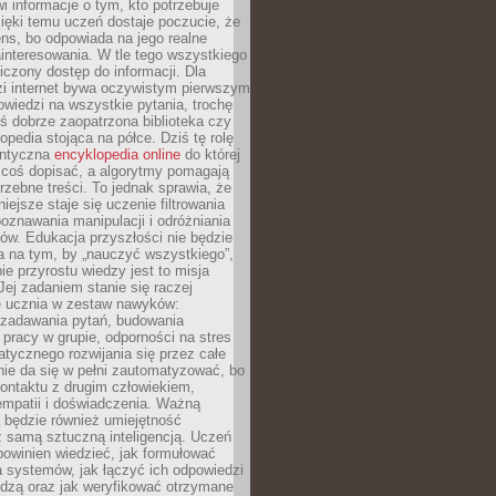
i informacje o tym, kto potrzebuje
ięki temu uczeń dostaje poczucie, że
ns, bo odpowiada na jego realne
ainteresowania. W tle tego wszystkiego
niczony dostęp do informacji. Dla
zi internet bywa oczywistym pierwszym
wiedzi na wszystkie pytania, trochę
yś dobrze zaopatrzona biblioteka czy
opedia stojąca na półce. Dziś tę rolę
antyczna
encyklopedia online
do której
coś dopisać, a algorytmy pomagają
rzebne treści. To jednak sprawia, że
iejsze staje się uczenie filtrowania
oznawania manipulacji i odróżniania
któw. Edukacja przyszłości nie będzie
a na tym, by „nauczyć wszystkiego”,
ie przyrostu wiedzy jest to misja
Jej zadaniem stanie się raczej
 ucznia w zestaw nawyków:
 zadawania pytań, budowania
pracy w grupie, odporności na stres
tycznego rozwijania się przez całe
nie da się w pełni zautomatyzować, bo
ontaktu z drugim człowiekiem,
empatii i doświadczenia. Ważną
 będzie również umiejętność
 samą sztuczną inteligencją. Uczeń
powinien wiedzieć, jak formułować
a systemów, jak łączyć ich odpowiedzi
edzą oraz jak weryfikować otrzymane