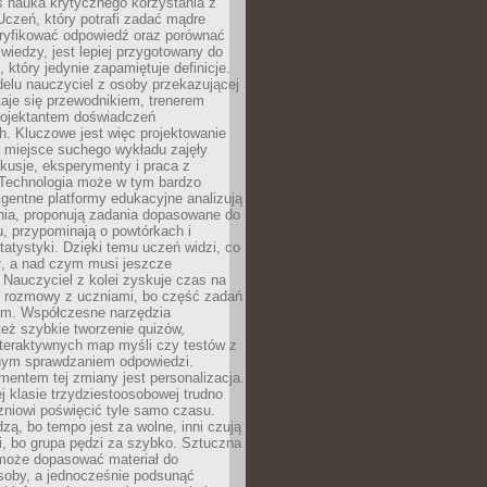
iś nauka krytycznego korzystania z
 Uczeń, który potrafi zadać mądre
eryfikować odpowiedź oraz porównać
 wiedzy, jest lepiej przygotowany do
, który jedynie zapamiętuje definicje.
elu nauczyciel z osoby przekazującej
taje się przewodnikiem, trenerem
projektantem doświadczeń
. Kluczowe jest więc projektowanie
by miejsce suchego wykładu zajęły
skusje, eksperymenty i praca z
Technologia może w tym bardzo
igentne platformy edukacyjne analizują
nia, proponują zadania dopasowane do
, przypominają o powtórkach i
statystyki. Dzięki temu uczeń widzi, co
ł, a nad czym musi jeszcze
Nauczyciel z kolei zyskuje czas na
e rozmowy z uczniami, bo część zadań
em. Współczesne narzędzia
też szybkie tworzenie quizów,
nteraktywnych map myśli czy testów z
ym sprawdzaniem odpowiedzi.
mentem tej zmiany jest personalizacja.
j klasie trzydziestoosobowej trudno
niowi poświęcić tyle samo czasu.
dzą, bo tempo jest za wolne, inni czują
i, bo grupa pędzi za szybko. Sztuczna
 może dopasować materiał do
osoby, a jednocześnie podsunąć