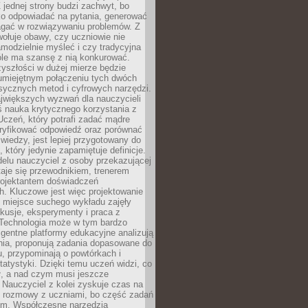
 jednej strony budzi zachwyt, bo
ko odpowiadać na pytania, generować
magać w rozwiązywaniu problemów. Z
wołuje obawy, czy uczniowie nie
modzielnie myśleć i czy tradycyjna
óle ma szansę z nią konkurować.
yszłości w dużej mierze będzie
 umiejętnym połączeniu tych dwóch
sycznych metod i cyfrowych narzędzi.
jwiększych wyzwań dla nauczycieli
iś nauka krytycznego korzystania z
 Uczeń, który potrafi zadać mądre
eryfikować odpowiedź oraz porównać
 wiedzy, jest lepiej przygotowany do
, który jedynie zapamiętuje definicje.
elu nauczyciel z osoby przekazującej
taje się przewodnikiem, trenerem
projektantem doświadczeń
. Kluczowe jest więc projektowanie
by miejsce suchego wykładu zajęły
skusje, eksperymenty i praca z
Technologia może w tym bardzo
igentne platformy edukacyjne analizują
nia, proponują zadania dopasowane do
, przypominają o powtórkach i
statystyki. Dzięki temu uczeń widzi, co
ł, a nad czym musi jeszcze
Nauczyciel z kolei zyskuje czas na
e rozmowy z uczniami, bo część zadań
em. Współczesne narzędzia