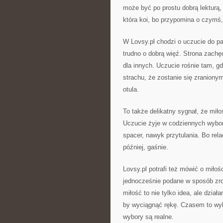
może być po prostu dobrą lekturą, 
która koi, bo przypomina o czymś, 
W Lovsy.pl chodzi o uczucie do pa
trudno o dobrą więź. Strona zachę
dla innych. Uczucie rośnie tam, 
strachu, że zostanie się zranionym
otula.
To także delikatny sygnał, że miło
Uczucie żyje w codziennych wyborac
spacer, nawyk przytulania. Bo rela
później, gaśnie.
Lovsy.pl potrafi też mówić o miło
jednocześnie podane w sposób zro
miłość to nie tylko idea, ale dzia
by wyciągnąć rękę. Czasem to wyb
wybory są realne.