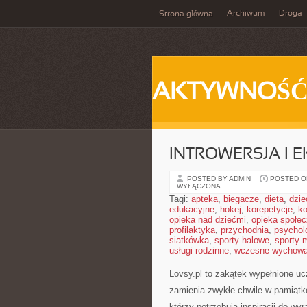
Archiwum
Droga
Strona główna
AKTYWNOŚ
INTROWERSJA I 
POSTED BY ADMIN
POSTED ON
WYŁĄCZONA
Tagi:
apteka
,
biegacze
,
dieta
,
dzie
edukacyjne
,
hokej
,
korepetycje
,
k
opieka nad dziećmi
,
opieka społe
profilaktyka
,
przychodnia
,
psychol
siatkówka
,
sporty halowe
,
sporty 
usługi rodzinne
,
wczesne wychowa
Lovsy.pl to zakątek wypełnione uc
zamienia zwykłe chwile w pamiątkę
którzy potrzebują inspiracji do wy