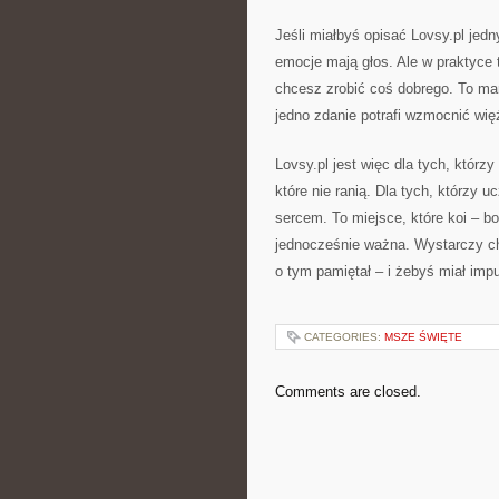
Jeśli miałbyś opisać Lovsy.pl jed
emocje mają głos. Ale w praktyce 
chcesz zrobić coś dobrego. To man
jedno zdanie potrafi wzmocnić wię
Lovsy.pl jest więc dla tych, którz
które nie ranią. Dla tych, którzy uc
sercem. To miejsce, które koi – b
jednocześnie ważna. Wystarczy chw
o tym pamiętał – i żebyś miał impu
CATEGORIES:
MSZE ŚWIĘTE
Comments are closed.