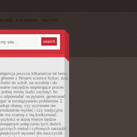
SCRIBE
FACEBOOK
TWITTER
eligencja jeszcze kilkanaście lat temu
 głównie z filmami science fiction, dziś
hodzi do szkół, na uczelnie i do
ealne narzędzie wspierające proces
 jednej strony budzi zachwyt, bo
ko odpowiadać na pytania, generować
magać w rozwiązywaniu problemów. Z
wołuje obawy, czy uczniowie nie
modzielnie myśleć i czy tradycyjna
óle ma szansę z nią konkurować.
yszłości w dużej mierze będzie
 umiejętnym połączeniu tych dwóch
sycznych metod i cyfrowych narzędzi.
jwiększych wyzwań dla nauczycieli