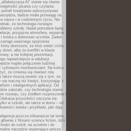
„alfabetyzacja AI” stanie się równie
umiejętność pisania czy czytania.
 potrafi kreatywnie wykorzystywać
 narzędzia, będzie miała przewagę na
 w nauce i w codziennym życiu. Nie
ednak, że technologia rozwiąże
roblemy szkoły. Nadal potrzebne będą
elacje, przyjazna atmosfera, wsparcie
i troska o dobrostan uczniów. Żaden
 zastąpi uważnego spojrzenia
 który dostrzeże, że ktoś siedzi cicho,
 dzień, albo że konflikt w klasie
wy, a nie kolejnej prezentacji.
ego najważniejsze w edukacji
będzie mądre połączenie ludzkiej
 z cyfrowymi możliwościami. Na końcu
yć, że zmienia się również rola
i także muszą oswoić się z tym, że
 się inaczej niż kiedyś, korzystając z
tform i inteligentnych aplikacji. Od
dzie zależało, czy technologia stanie
em rozwoju, czy źródłem rozproszenia i
Edukacja przyszłości zaczyna się
ylko w szkole, ale także w domu – od
kawości świata i przykładu, jaki dają
eligencja jeszcze kilkanaście lat temu
 głównie z filmami science fiction, dziś
hodzi do szkół, na uczelnie i do
ealne narzędzie wspierające proces