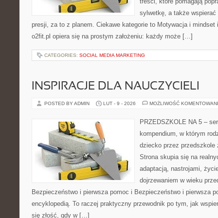
treści, które pomagają pop
sylwetkę, a także wspiera
presji, za to z planem. Ciekawe kategorie to Motywacja i mindset i
o2fit.pl opiera się na prostym założeniu: każdy może […]
CATEGORIES:
SOCIAL MEDIA MARKETING
INSPIRACJE DLA NAUCZYCIELI
POSTED BY ADMIN
LUT - 9 - 2026
MOŻLIWOŚĆ KOMENTOWAN
PRZEDSZKOLE NA 5 – serwi
kompendium, w którym rodz
dziecko przez przedszkole 
Strona skupia się na realn
adaptacją, nastrojami, życi
dojrzewaniem w wieku prz
Bezpieczeństwo i pierwsza pomoc i Bezpieczeństwo i pierwsza po
encyklopedią. To raczej praktyczny przewodnik po tym, jak wspie
się złość, gdy w […]