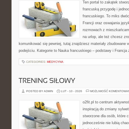
Ten portal to zakątek stwor
francuską przygodę i jedno
francuskiego. To miks dwó
Francji oraz oswajania języ
rozmowach z mieszkańcami
na urlop, ale też chcesz zr
komunikować się pewniej, tutaj znajdziesz materiały zbudowane
podejściu. Kategorie to Nauka francuskiego – podstawy i Francja 
CATEGORIES:
MEDYCYNA
TRENING SIŁOWY
POSTED BY ADMIN
LUT - 10 - 2026
MOŻLIWOŚĆ KOMENTOWA
o2fit.pl to centrum aktywno
inspiracją do zmiany sylwetk
stworzone dla osób, które 
jednocześnie nie lubią chao