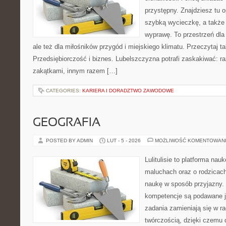
przystępny. Znajdziesz tu o
szybką wycieczkę, a także
wyprawę. To przestrzeń dla 
ale też dla miłośników przygód i miejskiego klimatu. Przeczytaj ta
Przedsiębiorczość i biznes. Lubelszczyzna potrafi zaskakiwać: r
zakątkami, innym razem […]
CATEGORIES:
KARIERA I DORADZTWO ZAWODOWE
GEOGRAFIA
POSTED BY ADMIN
LUT - 5 - 2026
MOŻLIWOŚĆ KOMENTOWAN
Lulitulisie to platforma na
maluchach oraz o rodzicach
naukę w sposób przyjazny.
kompetencje są podawane j
zadania zamieniają się w r
twórczością, dzięki czemu