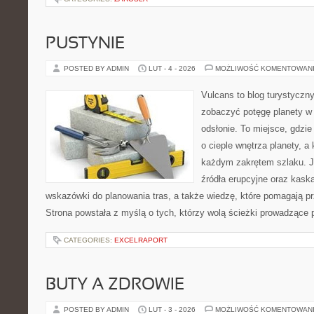
PUSTYNIE
POSTED BY ADMIN
LUT - 4 - 2026
MOŻLIWOŚĆ KOMENTOWAN
Vulcans to blog turystyczny
zobaczyć potęgę planety w j
odsłonie. To miejsce, gdzie
o cieple wnętrza planety, a 
każdym zakrętem szlaku. Je
źródła erupcyjne oraz kaska
wskazówki do planowania tras, a także wiedzę, które pomagają p
Strona powstała z myślą o tych, którzy wolą ścieżki prowadzące 
CATEGORIES:
EXCELRAPORT
BUTY A ZDROWIE
POSTED BY ADMIN
LUT - 3 - 2026
MOŻLIWOŚĆ KOMENTOWAN