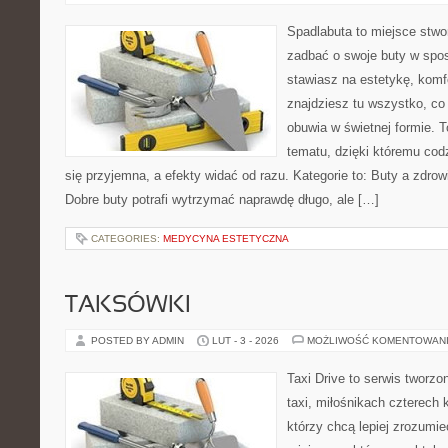
Spadlabuta to miejsce stwo
zadbać o swoje buty w spos
stawiasz na estetykę, komfo
znajdziesz tu wszystko, co
obuwia w świetnej formie. 
tematu, dzięki któremu codz
się przyjemna, a efekty widać od razu. Kategorie to: Buty a zdrow
Dobre buty potrafi wytrzymać naprawdę długo, ale […]
CATEGORIES:
MEDYCYNA ESTETYCZNA
TAKSÓWKI
POSTED BY ADMIN
LUT - 3 - 2026
MOŻLIWOŚĆ KOMENTOWAN
Taxi Drive to serwis tworz
taxi, miłośnikach czterech 
którzy chcą lepiej zrozumie