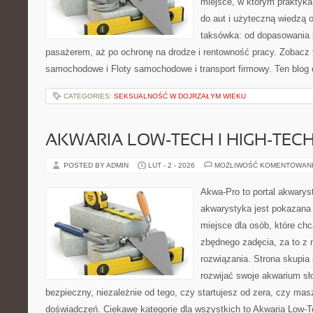
miejsce, w którym praktyka
do aut i użyteczną wiedzą 
taksówka: od dopasowania p
pasażerem, aż po ochronę na drodze i rentowność pracy. Zobacz
samochodowe i Floty samochodowe i transport firmowy. Ten blog 
CATEGORIES:
SEKSUALNOŚĆ W DOJRZAŁYM WIEKU
AKWARIA LOW-TECH I HIGH-TEC
POSTED BY ADMIN
LUT - 2 - 2026
MOŻLIWOŚĆ KOMENTOWAN
Akwa-Pro to portal akwarys
akwarystyka jest pokazana 
miejsce dla osób, które ch
zbędnego zadęcia, za to z 
rozwiązania. Strona skupia
rozwijać swoje akwarium s
bezpieczny, niezależnie od tego, czy startujesz od zera, czy masz
doświadczeń. Ciekawe kategorie dla wszystkich to Akwaria Low-T