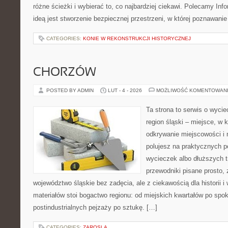
różne ścieżki i wybierać to, co najbardziej ciekawi. Polecamy Info
ideą jest stworzenie bezpiecznej przestrzeni, w której poznawan
CATEGORIES:
KONIE W REKONSTRUKCJI HISTORYCZNEJ
CHORZÓW
POSTED BY ADMIN
LUT - 4 - 2026
MOŻLIWOŚĆ KOMENTOWAN
Ta strona to serwis o wyci
region śląski – miejsce, w 
odkrywanie miejscowości i n
polujesz na praktycznych 
wycieczek albo dłuższych t
przewodniki pisane prosto,
województwo śląskie bez zadęcia, ale z ciekawością dla historii 
materiałów stoi bogactwo regionu: od miejskich kwartałów po spok
postindustrialnych pejzaży po sztukę. […]
CATEGORIES:
ZAROSLA