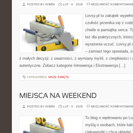
POSTED BY ADMIN
LUT - 6 - 2026
MOŻLIWOŚĆ KOMENTOWAN
Lovsy.pl to zakątek wypełn
czułość przenika się z cod
chwile w pamiątkę serca. To
też dla praktycznych, którzy
wyrażenia uczuć. Lovsy.pl 
– zamiast tego opowiada, że
z małych decyzji: z uważności, z wymiany myśli, z cierpliwości i 
autentyczne. Zobacz kategorie Introwersja i Ekstrawersja […]
CATEGORIES:
MSZE ŚWIĘTE
MIEJSCA NA WEEKEND
POSTED BY ADMIN
LUT - 5 - 2026
MOŻLIWOŚĆ KOMENTOWAN
To blog o wędrowaniu po Lu
myślą o osobach, które lub
ciekawostki i chcą układać