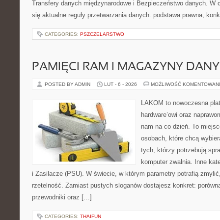
Transfery danych międzynarodowe i Bezpieczeństwo danych. W c
się aktualne reguły przetwarzania danych: podstawa prawna, konk
CATEGORIES:
PSZCZELARSTWO
PAMIĘCI RAM I MAGAZYNY DAN
POSTED BY ADMIN
LUT - 6 - 2026
MOŻLIWOŚĆ KOMENTOWAN
LAKOM to nowoczesna plat
hardware’owi oraz naprawom
nam na co dzień. To miejsc
osobach, które chcą wybier
tych, którzy potrzebują sp
komputer zwalnia. Inne kate
i Zasilacze (PSU). W świecie, w którym parametry potrafią zmyli
rzetelność. Zamiast pustych sloganów dostajesz konkret: porówn
przewodniki oraz […]
CATEGORIES:
THAIFUN