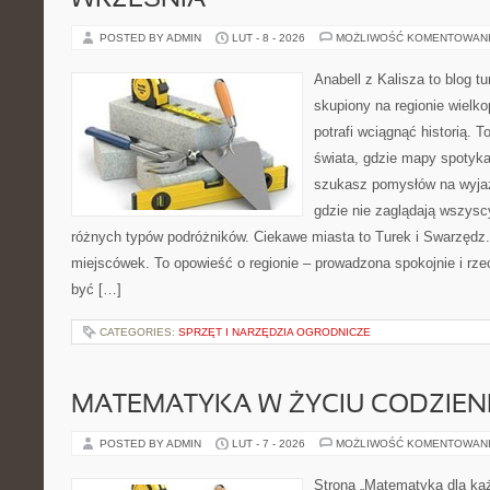
WRZEŚNIA
POSTED BY ADMIN
LUT - 8 - 2026
MOŻLIWOŚĆ KOMENTOWAN
Anabell z Kalisza to blog t
skupiony na regionie wielko
potrafi wciągnąć historią. 
świata, gdzie mapy spotykaj
szukasz pomysłów na wyjaz
gdzie nie zaglądają wszyscy
różnych typów podróżników. Ciekawe miasta to Turek i Swarzędz. 
miejscówek. To opowieść o regionie – prowadzona spokojnie i rze
być […]
CATEGORIES:
SPRZĘT I NARZĘDZIA OGRODNICZE
MATEMATYKA W ŻYCIU CODZIE
POSTED BY ADMIN
LUT - 7 - 2026
MOŻLIWOŚĆ KOMENTOWAN
Strona „Matematyka dla każ