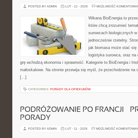
POSTED BY ADMIN
LUT - 12 - 2026
MOŻLIWOŚĆ KOMENTOWA
Wikana BioEnergia to przes
które chcą zrozumieć temat 
surowcach biologicznych w
jednocześnie rzetelny. Str
jak biomasa może stać się 
logistyka surowca, oraz na
grę wchodzą ekonomia i sprawność. Kategorie to BioEnergia i Ins
małoskalowe. Na stronie przewija się myśl, że przechodzenie na o
[…]
CATEGORIES:
PORADY DLA OPIEKUNÓW
PODRÓŻOWANIE PO FRANCJI – 
PORADY
POSTED BY ADMIN
LUT - 11 - 2026
MOŻLIWOŚĆ KOMENTOWA