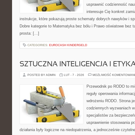
usprawnić codzienność nauki
interesuje Cię konkret zami
instrukcje, które pokazują proste schematy dobrych nawyków i s
Dobre kategorie to Matematyka bez bólu i Prawo oświatowe bez ta
prosta: […]
CATEGORIES:
EUROCASH KINDERGELD
SZTUCZNA INTELIGENCJA I ETYK
POSTED BY ADMIN
LUT - 7 - 2026
MOŻLIWOŚĆ KOMENTOWAN
Przewodnik po RODO to mie
reguły operowania informacj
wdrożeniu RODO. Strona je
codziennych wyzwaniach w 
specjalistów za bezpieczeńs
usprawnienie stosowania pr
działania były logiczne na niedopatrzenia, a jednocześnie czytel