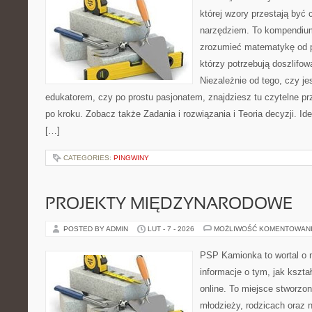
której wzory przestają być 
narzędziem. To kompendium
zrozumieć matematykę od p
którzy potrzebują doszlifo
Niezależnie od tego, czy j
edukatorem, czy po prostu pasjonatem, znajdziesz tu czytelne pr
po kroku. Zobacz także Zadania i rozwiązania i Teoria decyzji. Id
[…]
CATEGORIES:
PINGWINY
PROJEKTY MIĘDZYNARODOWE
POSTED BY ADMIN
LUT - 7 - 2026
MOŻLIWOŚĆ KOMENTOWAN
PSP Kamionka to wortal o 
informacje o tym, jak kszta
online. To miejsce stworzon
młodzieży, rodzicach oraz 