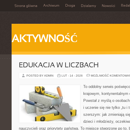
Archiwum
Droga
Reda
Strona główna
Działamy
Nowości
AKTYWNOŚĆ
EDUKACJA W LICZBACH
POSTED BY ADMIN
LUT - 14 - 2026
MOŻLIWOŚĆ KOMENTOWA
To oddolny serwis poświęco
krajowym, kontynentalnym
Powstał z myślą o osobach,
i uczenie się nie tylko „tu i
szerszym: jak zmieniają si
dzieci i młodzieży, oczekiw
nauczycieli oraz priorytety państwa. To miejsce stworzone po to, 