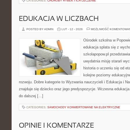
CATEGORIES:
CHOROBY RYBEK I ICH LECZENIE
EDUKACJA W LICZBACH
POSTED BY ADMIN
LUT - 12 - 2026
MOŻLIWOŚĆ KOMENTOWA
Ośrodek szkolna w Popowie
edukacja splata się z wych
szkolapopow.pl przedstawia
uwydatnia misję starań wy
historia o uczeniu się od 
kolejne poziomy edukacyjn
rozwoju. Dobre kategorie to Wyzwania nauczycieli i Edukacja i 
znajduje się dziecko oraz jego predyspozycje. Wczesna edukacja j
do dalszej […]
CATEGORIES:
SAMOCHODY KONWERTOWANE NA ELEKTRYCZNE
OPINIE I KOMENTARZE