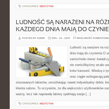
CATEGORIES:
MEDYCYNA
LUDNOŚĆ SĄ NARAŻENI NA RÓŻN
KAŻDEGO DNIA MAJĄ DO CZYNIE
POSTED BY ADMIN
GRU - 24 - 2025
MOŻLIWOŚĆ KOMENTOWA
Ludność są narażeni na roz
dnia mają do czynienia O u
samochodu nieraz świadczy 
nie zwrócilibyśmy wcale uw
kolor karoserii. Wiedzą o
oraz ciągle wzbogacają pal
stosowanych lakierów, umożliwiając nawet indywidualny dobór, bi
klienta salonu. To oczywiste, że dla większości użytkowników sa
ważny, lecz tak naprawdę lakiery spełniają swoje […]
CATEGORIES:
MEDYCYNA