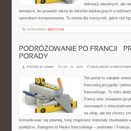
dekoracji weselnych, ale ni
tematyce, bo prowadzi także do tekstów edukacyjnych o roślinach
sposobach komponowania. To strona dla marzycieli, gdzie styl łą
CATEGORIES:
MEDYCYNA
PODRÓŻOWANIE PO FRANCJI – 
PORADY
POSTED BY ADMIN
LUT - 11 - 2026
MOŻLIWOŚĆ KOMENTOWA
Ten portal to zakątek stwor
francuską przygodę i jedno
francuskiego. To miks dwó
Francji oraz oswajania języ
rozmowach z mieszkańcami
na urlop, ale też chcesz zr
komunikować się pewniej, tutaj znajdziesz materiały zbudowane
podejściu. Kategorie to Nauka francuskiego – podstawy i Francja 