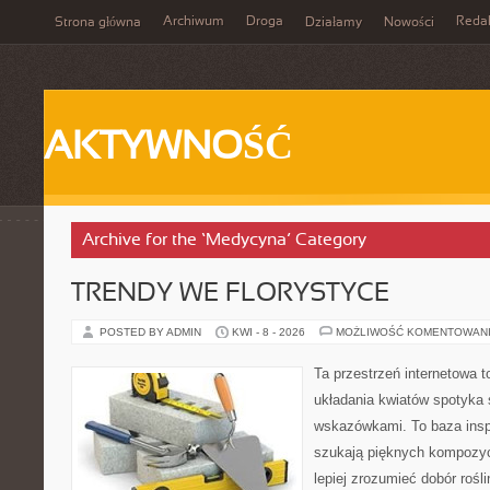
Archiwum
Droga
Reda
Strona główna
Działamy
Nowości
AKTYWNOŚĆ
Archive for the ‘Medycyna’ Category
TRENDY WE FLORYSTYCE
POSTED BY ADMIN
KWI - 8 - 2026
MOŻLIWOŚĆ KOMENTOWAN
Ta przestrzeń internetowa 
układania kwiatów spotyka 
wskazówkami. To baza inspir
szukają pięknych kompozyc
lepiej zrozumieć dobór rośl