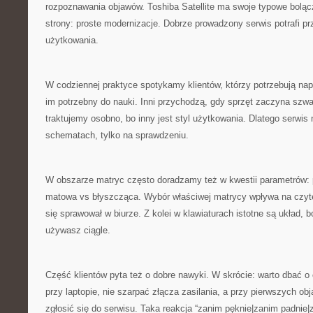
rozpoznawania objawów. Toshiba Satellite ma swoje typowe boląc
strony: proste modernizacje. Dobrze prowadzony serwis potrafi p
użytkowania.
W codziennej praktyce spotykamy klientów, którzy potrzebują napr
im potrzebny do nauki. Inni przychodzą, gdy sprzęt zaczyna sz
traktujemy osobno, bo inny jest styl użytkowania. Dlatego serwis 
schematach, tylko na sprawdzeniu.
W obszarze matryc często doradzamy też w kwestii parametrów: 
matowa vs błyszcząca. Wybór właściwej matrycy wpływa na czyteln
się sprawował w biurze. Z kolei w klawiaturach istotne są układ, b
używasz ciągle.
Część klientów pyta też o dobre nawyki. W skrócie: warto dbać o
przy laptopie, nie szarpać złącza zasilania, a przy pierwszych o
zgłosić się do serwisu. Taka reakcja “zanim pęknie|zanim padnie