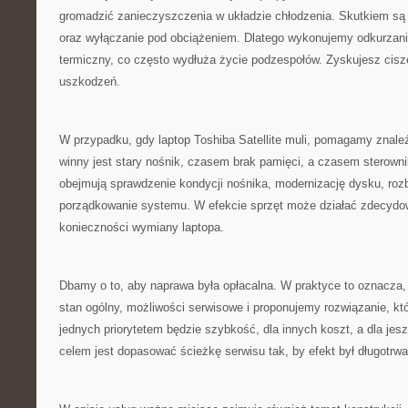
gromadzić zanieczyszczenia w układzie chłodzenia. Skutkiem są 
oraz wyłączanie pod obciążeniem. Dlatego wykonujemy odkurzani
termiczny, co często wydłuża życie podzespołów. Zyskujesz cisz
uszkodzeń.
W przypadku, gdy laptop Toshiba Satellite muli, pomagamy znal
winny jest stary nośnik, czasem brak pamięci, a czasem sterownik
obejmują sprawdzenie kondycji nośnika, modernizację dysku, ro
porządkowanie systemu. W efekcie sprzęt może działać zdecydow
konieczności wymiany laptopa.
Dbamy o to, aby naprawa była opłacalna. W praktyce to oznacza
stan ogólny, możliwości serwisowe i proponujemy rozwiązanie, któ
jednych priorytetem będzie szybkość, dla innych koszt, a dla je
celem jest dopasować ścieżkę serwisu tak, by efekt był długotrwa