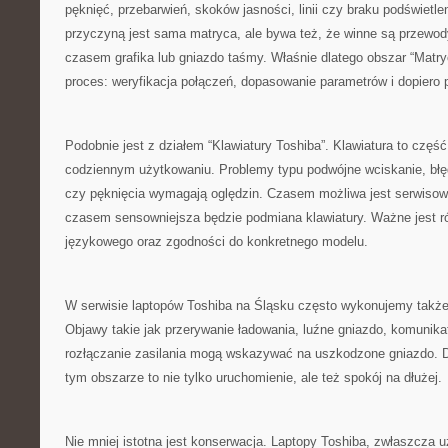
pęknięć, przebarwień, skoków jasności, linii czy braku podświetlen
przyczyną jest sama matryca, ale bywa też, że winne są przewod
czasem grafika lub gniazdo taśmy. Właśnie dlatego obszar “Matry
proces: weryfikacja połączeń, dopasowanie parametrów i dopiero
Podobnie jest z działem “Klawiatury Toshiba”. Klawiatura to część
codziennym użytkowaniu. Problemy typu podwójne wciskanie, błę
czy pęknięcia wymagają oględzin. Czasem możliwa jest serwisow
czasem sensowniejsza będzie podmiana klawiatury. Ważne jest r
językowego oraz zgodności do konkretnego modelu.
W serwisie laptopów Toshiba na Śląsku często wykonujemy także
Objawy takie jak przerywanie ładowania, luźne gniazdo, komunika
rozłączanie zasilania mogą wskazywać na uszkodzone gniazdo.
tym obszarze to nie tylko uruchomienie, ale też spokój na dłużej.
Nie mniej istotna jest konserwacja. Laptopy Toshiba, zwłaszcza u