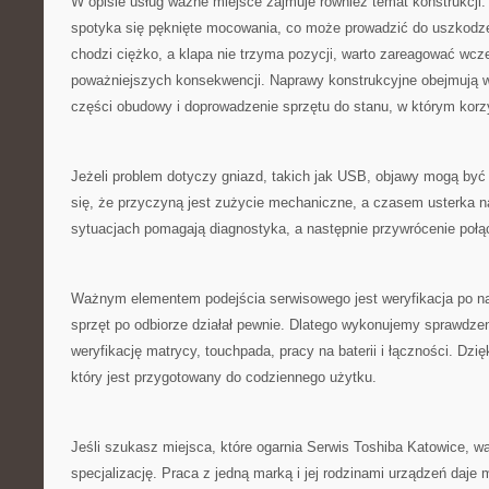
W opisie usług ważne miejsce zajmuje również temat konstrukcji.
spotyka się pęknięte mocowania, co może prowadzić do uszkodzen
chodzi ciężko, a klapa nie trzyma pozycji, warto zareagować wcze
poważniejszych konsekwencji. Naprawy konstrukcyjne obejmują 
części obudowy i doprowadzenie sprzętu do stanu, w którym korzy
Jeżeli problem dotyczy gniazd, takich jak USB, objawy mogą być
się, że przyczyną jest zużycie mechaniczne, a czasem usterka na
sytuacjach pomagają diagnostyka, a następnie przywrócenie połą
Ważnym elementem podejścia serwisowego jest weryfikacja po na
sprzęt po odbiorze działał pewnie. Dlatego wykonujemy sprawdzen
weryfikację matrycy, touchpada, pracy na baterii i łączności. Dzięk
który jest przygotowany do codziennego użytku.
Jeśli szukasz miejsca, które ogarnia Serwis Toshiba Katowice, w
specjalizację. Praca z jedną marką i jej rodzinami urządzeń daj