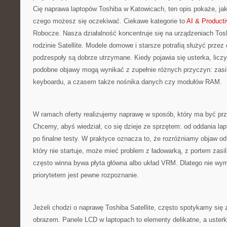
Cię naprawa laptopów Toshiba w Katowicach, ten opis pokaże, ja
czego możesz się oczekiwać. Ciekawe kategorie to
AI & Producti
Robocze. Nasza działalność koncentruje się na urządzeniach Tos
rodzinie Satellite. Modele domowe i starsze potrafią służyć przez d
podzespoły są dobrze utrzymane. Kiedy pojawia się usterka, liczy
podobne objawy mogą wynikać z zupełnie różnych przyczyn: zasil
keyboardu, a czasem także nośnika danych czy modułów RAM.
W ramach oferty realizujemy naprawę w sposób, który ma być przej
Chcemy, abyś wiedział, co się dzieje ze sprzętem: od oddania lap
po finalne testy. W praktyce oznacza to, że rozróżniamy objaw od 
który nie startuje, może mieć problem z ładowarką, z portem zasil
często winna bywa płyta główna albo układ VRM. Dlatego nie wy
priorytetem jest pewne rozpoznanie.
Jeżeli chodzi o naprawę Toshiba Satellite, często spotykamy się
obrazem. Panele LCD w laptopach to elementy delikatne, a usterki