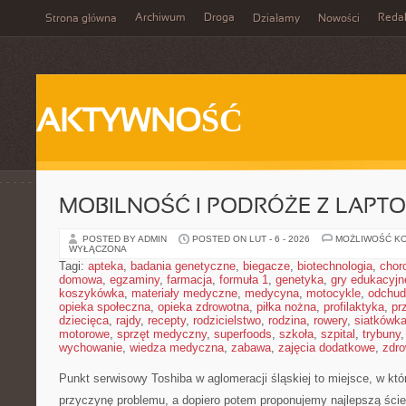
Archiwum
Droga
Reda
Strona główna
Działamy
Nowości
AKTYWNOŚĆ
MOBILNOŚĆ I PODRÓŻE Z LAPT
POSTED BY ADMIN
POSTED ON LUT - 6 - 2026
MOŻLIWOŚĆ K
WYŁĄCZONA
Tagi:
apteka
,
badania genetyczne
,
biegacze
,
biotechnologia
,
chor
domowa
,
egzaminy
,
farmacja
,
formuła 1
,
genetyka
,
gry edukacyjn
koszykówka
,
materiały medyczne
,
medycyna
,
motocykle
,
odchud
opieka społeczna
,
opieka zdrowotna
,
piłka nożna
,
profilaktyka
,
pr
dziecięca
,
rajdy
,
recepty
,
rodzicielstwo
,
rodzina
,
rowery
,
siatkówk
motorowe
,
sprzęt medyczny
,
superfoods
,
szkoła
,
szpital
,
trybuny
wychowanie
,
wiedza medyczna
,
zabawa
,
zajęcia dodatkowe
,
zdro
Punkt serwisowy Toshiba w aglomeracji śląskiej to miejsce, w k
przyczynę problemu, a dopiero potem proponujemy najlepszą ścież